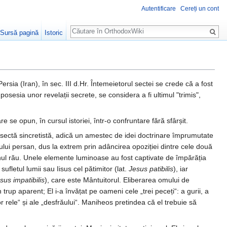
Autentificare
Cereți un cont
Căutare
Sursă pagină
Istoric
ersia (Iran), în sec. III d.Hr. Întemeietorul sectei se crede că a fost
esia unor revelații secrete, se considera a fi ultimul "trimis",
 se opun, în cursul istoriei, într-o confruntare fără sfârșit.
 sectă sincretistă, adică un amestec de idei doctrinare împrumutate
lui persan, dus la extrem prin adâncirea opoziției dintre cele două
și unul rău. Unele elemente luminoase au fost captivate de împărăția
ufletul lumii sau Iisus cel pătimitor (lat.
Jesus patibilis
), iar
sus impatibilis
), care este Mântuitorul. Eliberarea omului de
up aparent; El i-a învățat pe oameni cele „trei peceți“: a gurii, a
lor rele“ și ale „desfrăului“. Maniheos pretindea că el trebuie să