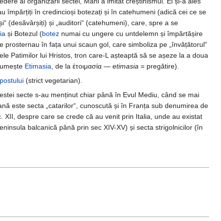
edere al organizării sectei, Mani a imitat creștinismul. El și-a ales
au împărțiți în credincioși botezați și în catehumeni (adică cei ce se
“ (desăvârșiți) și „auditori“ (catehumeni), care, spre a se
ia
și Botezul (
botez
numai cu ungere cu untdelemn și împărtășire
 se prosternau în fața unui scaun gol, care simboliza pe „învățătorul“
le Patimilor lui Hristos, tron care-L așteaptă să se așeze la a doua
 numește
Etimasia
, de la ἑτοιμασία —
etimasia
= pregătire).
postului
(strict vegetarian).
acestei secte s-au menținut chiar până în Evul Mediu, când se mai
nă este secta „catarilor“, cunoscută și în Franța sub denumirea de
ec. XII, despre care se crede că au venit prin Italia, unde au existat
peninsula balcanică până prin sec XIV-XV) și secta strigolnicilor (în