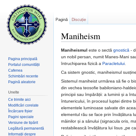
Pagină
Discuție
Maniheism
Salt la:
navigare
,
căutare
Maniheismul
este o sectă
gnostică
- d
un nobil persan, numit Manes-Mani sau M
Pagina principală
întruchiparea fizică a
Paracletului
.
Portalul comunității
Cafenea
Ca sistem gnostic, maniheismul susține du
Schimbări recente
Sistemul maniheist urmărea să fie o bi
Pagină aleatorie
din vechea teosofie babiloniano-haldei
Unelte
principii sau împărății: a luminii și a 
Ce trimite aici
întunericului, în procesul luptei dintre 
Modificări corelate
elementele luminoase salvate din aceast
Încărcare fișier
elementul rău se face prin învățătura l
Pagini speciale
mâinilor și a sânului (signacula oris, ma
Versiune de tipărit
restabilească învățătura lui Iisus „pe c
Legătură permanentă
Informații despre