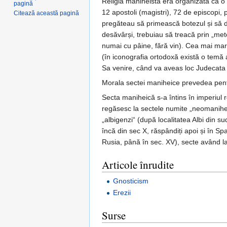
Religia maniheistă era organizată ca o n
pagină
12 apostoli (magistri), 72 de episcopi, p
Citează această pagină
pregăteau să primească botezul și să dev
desăvârși, trebuiau să treacă prin „met
numai cu pâine, fără vin). Cea mai m
(în iconografia ortodoxă există o temă 
Sa venire, când va aveas loc Judecata 
Morala sectei maniheice prevedea pentru
Secta maniheică s-a întins în imperiul 
regăsesc la sectele numite „neomanihei
„albigenzi“ (după localitatea Albi din su
încă din sec X, răspândiți apoi și în Spa
Rusia, până în sec. XV), secte având l
Articole înrudite
Gnosticism
Erezii
Surse