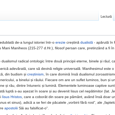
Lectură
edublată de-a lungul istoriei într-o
erezie
creștină
dualistă
- apărută în P
ani Maniheos (215-277 d.Hr.), filosof persan care, pretinzând a fi în pos
alismul radical ontologic între două principii eterne, binele și răul, care
serică adevărată, care să devină religie universală. Manihesimul este o
că, din budism și
creștinism
, în care domină însă dualismul zoroastrismu
întunericului, a binelui și răului. Fiecare om are un suflet luminos, bun 
bine și rău, dintre întuneric și lumină. Elementele luminoase captive sunt s
ă luptă s-au așezat în soare și au devenit Iisus cel nepătimitor (lat.
Je
ui
Iisus Hristos
, care a coborât din soare pe pământ, având însă doar un tr
nus et sinus), adică a se feri de păcatele „vorbirii fără rost“, ale „fapte
are
apostolii
Săi au falsificat-o“.