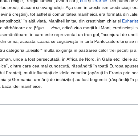
ouă religie, "religia luminii", având cărți,
cult
și
ierarhie
. Din punct de v
lus preoți, diaconi și evangheliști. Așa cum în creștinism credincioșii er
ină creștini), tot astfel și comunitatea maniheică era formată din „aleși
empsihoză“ în altă viață. Maniheii imitau din creștinism chiar și
Euharist
are sărbătoare era βῆμα —
vima
, adică ziua morții lui Mani; credincioșii
asemănătoare, în care este reprezentat un tron gol, înconjurat de unelte
din urmă; această icoană se zugrăvește în turla Pantocratorului și se
 categoria „aleșilor“ multă exigență în păstrarea celor trei peceți și a
roman, unde a fost persecutată, în Africa de Nord, în Galia etc; ideile 
ce“, dintre care cea mai cunoscută, răspândită în toată Europa apusea
dul Franței); mult influențați de ideile catarilor (apăruți în Franța prin s
nia și Germania, urmăriți de inchiziție) au fost bogomilii (răspândiți în 
a bază idei maniheice.