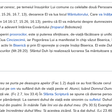
at ceresc
, pe temeiul însușirilor Lui comune cu celelalte două Persoan
 15.26, 16.7, 13), deoarece El va lua locul
Mântuitorului
, Care
va înălța
n 14.16-17, 15.26, 16.13), pentru că El va mărturisi despre dumnezeire
l a
adeverit întărirea Cuvântului
(
troparul
Bobotezei).
operiri
proorocilor
, este și puterea sfințitoare, de-viață-făcătoare și unif
 Ziua
Cincizecimii
, iar Pogorârea Lui a manifestat în chip văzut Biserica, 
 activ în
Biserică
și prin El sporește și crește însăși Biserica. El este
Duh
curilor (Mt 28:20). Sfântul Duh își realizează lucrarea Sa mântuitoare și 
eu se purta pe deasupra apelor
(Fac 1.2) după ce au fost făcute cerul
cut pe
om
viu suflând duh de viață peste el:
Atunci, luând Domnul Dumne
nță vie.
(Fc 2.7, Iov 33.4) În
Sfânta Scriptură
se spune că diverse persoa
 lor pământești. La oameni duhul de viață este sinonim cu
sufletul
. Duhul
nul din psalmi:
În mâinile Tale îmi voi da duhul meu.
(Ps 30.5) Evanghel
 Tale încredințez duhul Meu
. Și acestea zicând, Și-a dat duhul. (Lc 23.4