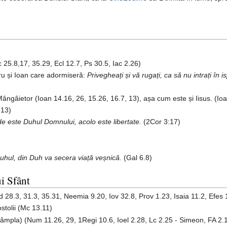
i
c 25.8,17, 35.29, Ecl 12.7, Ps 30.5, Iac 2.26)
tru și Ioan care adormiseră:
Privegheați și vă rugați, ca să nu intrați în 
ngâietor (Ioan 14.16, 26, 15.26, 16.7, 13), așa cum este și Iisus. (Io
.13)
e este Duhul Domnului, acolo este libertate.
(2Cor 3:17)
hul, din Duh va secera viață veșnică.
(Gal 6.8)
i Sfânt
od 28.3, 31.3, 35.31, Neemia 9.20, Iov 32.8, Prov 1.23, Isaia 11.2, Efes 
stolii (Mc 13.11)
întâmpla) (Num 11.26, 29, 1Regi 10.6, Ioel 2.28, Lc 2.25 - Simeon, FA 2.