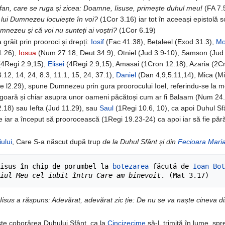
tefan, care se ruga și zicea: Doamne, Iisuse, primește duhul meu!
(FA 7.
 lui Dumnezeu locuiește în voi?
(1Cor 3.16) iar tot în aceeași epistolă s
umnezeu și că voi nu sunteți ai voștri?
(1Cor 6.19)
grăit prin prooroci și drepți:
Iosif
(Fac 41.38), Bețaleel (Exod 31.3),
Mo
1.26),
Iosua
(Num 27.18, Deut 34.9), Otniel (Jud 3.9-10), Samson (Jud
4Regi 2.9,15),
Elisei
(4Regi 2.9,15), Amasai (1Cron 12.18), Azaria (2Cro
.12, 14, 24, 8.3, 11.1, 15, 24, 37.1),
Daniel
(Dan 4,9,5.11,14), Mica (Mi
oe l2.29), spune Dumnezeu prin gura proorocului Ioel, referindu-se la 
goară și chiar asupra unor oameni păcătoși cum ar fi Balaam (Num 24.
22.18) sau Iefta (Jud 11.29), sau
Saul
(1Regi 10.6, 10), ca apoi Duhul Sf
e iar a început să proorocească (1Regi 19.23-24) ca apoi iar să fie pără
iului
, Care S-a născut după trup
de la Duhul Sfânt și din
Fecioara Mari
isus în chip de porumbel la 
botezarea
 făcută de 
Ioan Bot
iul Meu cel iubit întru Care am binevoit
:
Iisus a răspuns: Adevărat, adevărat zic ție: De nu se va naște cineva d
ște coborârea Duhului Sfânt, ca la
Cincizecime
să-L trimită în lume, spre