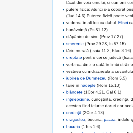
făcut din voia omului, ci oamenii cei
putere fizică: Atunci s-a coborât pe
(Jud 14.6) Puterea fizică poate veni
vederea în alt loc cu duhul:
Elisei
ca
bunăvoință (Ps 51.12)
stăpânire de sine (Prov 17.27)
smerenie
(Prov 29.23, Is 57.15)
tărie morală (Isaia 11.2, Efes 3.16)
dreptate
pentru cei ce judecă (Isaia
vorbirea dintr-o dată în limbi străi
vestirea cu îndrăzneală a cuvântul
iubirea de Dumnezeu
(Rom 5.5)
tărie în
nădejde
(Rom 15.13)
blândețe
(1Cor 4.21, Gal 6.1)
înțelepciune
, cunoștință, credință, d
acestea fiind felurite daruri dar ac
credință
(2Cor 4.13)
dragostea
, bucuria,
pacea
, îndelu
bucuria
(1Tes 1.6)