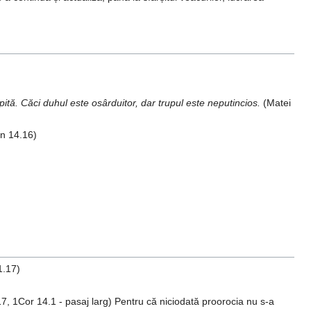
ispită. Căci duhul este osârduitor, dar trupul este neputincios.
(Matei
an 14.16)
1.17)
17, 1Cor 14.1 - pasaj larg) Pentru că niciodată proorocia nu s-a