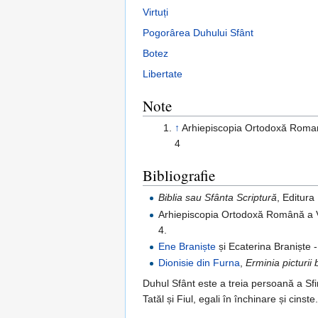
Virtuți
Pogorârea Duhului Sfânt
Botez
Libertate
Note
↑
Arhiepiscopia Ortodoxă Romană
4
Bibliografie
Biblia sau Sfânta Scriptură
, Editura
Arhiepiscopia Ortodoxă Română a Va
4.
Ene Braniște
și Ecaterina Braniște 
Dionisie din Furna
,
Erminia picturii 
Duhul Sfânt este a treia persoană a Sfin
Tatăl și Fiul, egali în închinare și cins