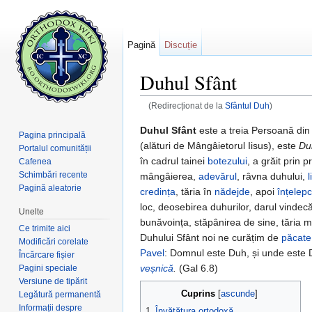
Pagină
Discuție
Duhul Sfânt
(Redirecționat de la
Sfântul Duh
)
Salt la:
navigare
,
căutare
Duhul Sfânt
este a treia Persoană di
Pagina principală
(alături de Mângâietorul Iisus), este
Du
Portalul comunității
în cadrul tainei
botezului
, a grăit prin 
Cafenea
Schimbări recente
mângâierea,
adevărul
, râvna duhului,
l
Pagină aleatorie
credința
, tăria în
nădejde
, apoi
înțelep
loc, deosebirea duhurilor, darul vindec
Unelte
bunăvoința, stăpânirea de sine, tăria 
Ce trimite aici
Duhului Sfânt noi ne curățim de
păcate
Modificări corelate
Pavel
: Domnul este Duh, și unde este D
Încărcare fișier
veșnică
.
(Gal 6.8)
Pagini speciale
Versiune de tipărit
Cuprins
[
ascunde
]
Legătură permanentă
Informații despre
1
Învățătura ortodoxă