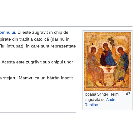
Domnului
, El este zugrăvit în chip de
pirate din tradiția catolică (dar nu în
iul întrupat), în care sunt reprezentate
d Acesta este zugrăvit sub chipul unor
a stejarul Mamvri ca un bătrân însoțit
Icoana Sfintei Treimi
zugrăvită de
Andrei
Rubliov