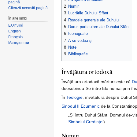
pagină
2
Numiri
Citează această pagină
3
Lucrările Duhului Sfânt
În alte limbi
4
Roadele generale ale Duhului
Ελληνικά
5
Daruri particulare ale Duhului Sfânt
English
6
Iconografie
Français
7
A se vedea și
Македонски
8
Note
9
Bibliografie
Învățătura ortodoxă
Învățătura ortodoxă mărturisește că
D
deosebindu-Se între Ele numai prin însu
În
Teologie
, învățătura despre Duhul 
Sinodul II Ecumenic
de la Constantinop
„Și întru Duhul Sfânt, Domnul de-via
Simbolul Credinței
).
Numiri