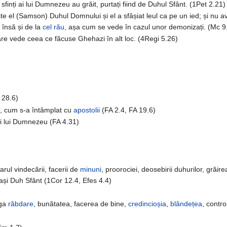
 sfinți ai lui Dumnezeu au grăit, purtați fiind de Duhul Sfânt. (1Pet 2.21)
ste el (Samson) Duhul Domnului și el a sfâșiat leul ca pe un ied; și nu 
 însă și de la
cel rău
, așa cum se vede în cazul unor demonizați. (Mc 9
re vede ceea ce făcuse Ghehazi în alt loc. (4Regi 5.26)
 28.6)
ne, cum s-a întâmplat cu
apostolii
(FA 2.4, FA 19.6)
ui lui Dumnezeu (FA 4.31)
arul vindecării, facerii de
minuni
, proorociei, deosebirii duhurilor, grăir
elași Duh Sfânt (1Cor 12.4, Efes 4.4)
nga
răbdare
, bunătatea, facerea de bine,
credincioșia
,
blândețea
, contr