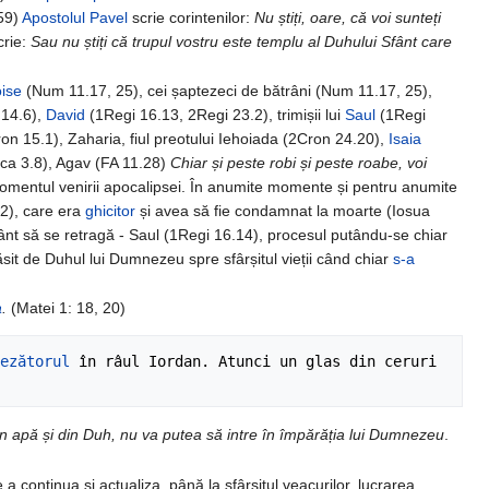
59)
Apostolul Pavel
scrie corintenilor:
Nu știți, oare, că voi sunteți
crie:
Sau nu știți că trupul vostru este templu al Duhului Sfânt care
ise
(Num 11.17, 25), cei șaptezeci de bătrâni (Num 11.17, 25),
 14.6),
David
(1Regi 16.13, 2Regi 23.2), trimișii lui
Saul
(1Regi
n 15.1), Zaharia, fiul preotului Iehoiada (2Cron 24.20),
Isaia
ca 3.8), Agav (FA 11.28)
Chiar și peste robi și peste roabe, voi
momentul venirii apocalipsei. În anumite momente și pentru anumite
2), care era
ghicitor
și avea să fie condamnat la moarte (Iosua
ânt să se retragă - Saul (1Regi 16.14), procesul putându-se chiar
sit de Duhul lui Dumnezeu spre sfârșitul vieții când chiar
s-a
a
.
(Matei 1: 18, 20)
ezătorul
 în râul Iordan. Atunci un glas din ceruri 
in apă și din Duh, nu va putea să intre în împărăția lui Dumnezeu
.
 a continua și actualiza, până la sfârșitul veacurilor, lucrarea