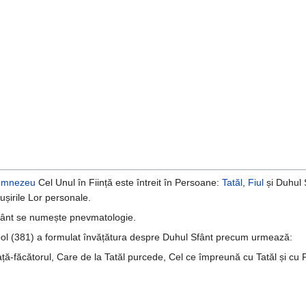
umnezeu
Cel Unul în Ființă este întreit în Persoane:
Tatăl
,
Fiul
și Duhul 
șirile Lor personale.
Sfânt se numește pnevmatologie.
ol (381) a formulat învățătura despre Duhul Sfânt precum urmează:
ță-făcătorul, Care de la Tatăl purcede, Cel ce împreună cu Tatăl și cu Fi