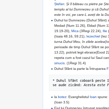
Ștefan
:
Și îl băteau cu pietre pe Ș
templu al lui Dumnezeu și că Duhul
este în voi, pe care-L aveți de la D
Duhul lui Dumnezeu (Duhul Sfânt) a 
Medad (Num 11.26), Eldad (Num 1
19.19-20),
Mica
(3Regi 22.24),
Ilie
(
(Isaia 48.16, 59.21),
Iezechiel
(Iez 3
turna Duhul Meu, în zilele acelea
(I
perioade de timp Duhul Sfânt se po
13.22), potrivit legii ebraice(Exod 
repeta cum a fost cazul lui Saul car
sinucis
. (1Regi 31.4)
Duhul Sfânt ia parte la Întruparea
F
* Duhul Sfânt coboară peste I
se aude zicând: 
Acesta este F
la
botez
: Evanghelistul
Ioan
spune
(Ioan 3.5)
Fiul lui Dumnezeu întrupat pregăte