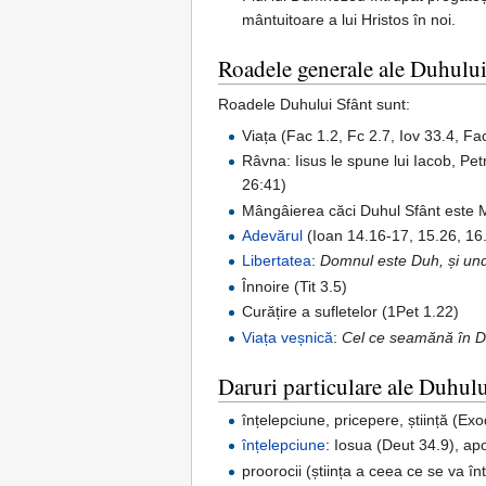
mântuitoare a lui Hristos în noi.
Roadele generale ale Duhulu
Roadele Duhului Sfânt sunt:
Viața (Fac 1.2, Fc 2.7, Iov 33.4, Fa
Râvna: Iisus le spune lui Iacob, Pe
26:41)
Mângâierea căci Duhul Sfânt este Mâ
Adevărul
(Ioan 14.16-17, 15.26, 16
Libertatea
:
Domnul este Duh, și und
Înnoire (Tit 3.5)
Curățire a sufletelor (1Pet 1.22)
Viața veșnică
:
Cel ce seamănă în Du
Daruri particulare ale Duhulu
înțelepciune, pricepere, știință (Ex
înțelepciune
: Iosua (Deut 34.9), apo
proorocii (știința a ceea ce se va 