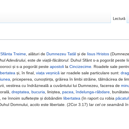
Lectură
n
Sfânta Treime
, alături de
Dumnezeu Tatăl
și de
Iisus Hristos
(Dumnezeu 
hul Adevărului
, este
de viață-făcătorul
. Duhul Sfânt s-a pogorât peste I
prooroci și s-a pogorât peste
apostoli
la
Cincizecime
. Roadele sale pentru
ibertatea
și, în final,
viața veșnică
iar roadele sale particulare sunt:
drag
ciunea
, priceperea, cunoștința, grăirea în limbi străine, tălmăcirea de li
ării, vestirea cu îndrăzneală a cuvântului lui Dumnezeu, facerea de
minu
morală,
dreptatea
,
bucuria
, liniștea,
pacea
,
îndelunga-răbdare
, bunătate
, ne înnoim sufletește și dobândim
libertatea
(în raport cu robia
păcatul
uhul Domnului, acolo este libertate. (2Cor 3.17) Iar
cel ce seamănă în