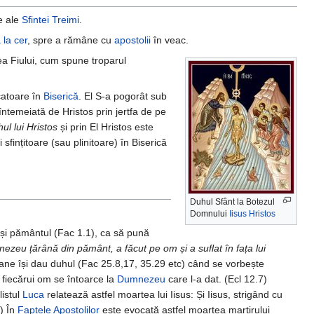
e ale
Sfintei Treimi
.
 la cer
, spre a rămâne cu
apostolii
în veac.
a Fiului, cum spune troparul
icatoare în
Biserică
. El S-a pogorât sub
întemeiată de Hristos prin jertfa de pe
ul lui Hristos
și prin El Hristos este
sfințitoare (sau plinitoare) în Biserică
Duhul Sfânt la Botezul
Domnului
Iisus Hristos
 și pământul (Fac 1.1), ca să pună
zeu țărână din pământ, a făcut pe om și a suflat în fața lui
ne își dau duhul (Fac 25.8,17, 35.29 etc) când se vorbește
 fiecărui om se întoarce la
Dumnezeu
care l-a dat. (Ecl 12.7)
istul
Luca
relatează astfel moartea lui Iisus: Și Iisus, strigând cu
6) În
Faptele Apostolilor
este evocată astfel moartea martirului