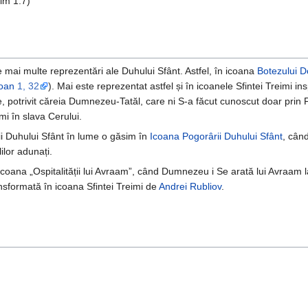
im 1.7)
 mai multe reprezentări ale Duhului Sfânt. Astfel, în icoana
Botezului 
oan
1, 32
). Mai este reprezentat astfel și în icoanele Sfintei Treimi ins
, potrivit căreia Dumnezeu-Tatăl, care ni S-a făcut cunoscut doar prin F
mi în slava Cerului.
ii Duhului Sfânt în lume o găsim în
Icoana Pogorârii Duhului Sfânt
, cân
ilor adunați.
 icoana „Ospitalității lui Avraam”, când Dumnezeu i Se arată lui Avraam l
ansformată în icoana Sfintei Treimi de
Andrei Rubliov
.