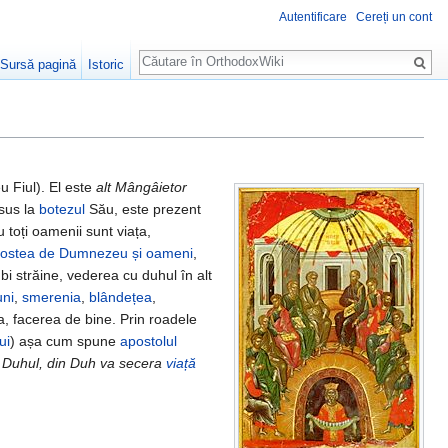
Autentificare
Cereți un cont
Căutare
Sursă pagină
Istoric
Fiul). El este
alt Mângâietor
isus la
botezul
Său, este prezent
 toți oamenii sunt viața,
ostea de Dumnezeu și oameni
,
mbi străine, vederea cu duhul în alt
ni
,
smerenia
,
blândețea
,
a, facerea de bine. Prin roadele
ui
) așa cum spune
apostolul
 Duhul, din Duh va secera
viață