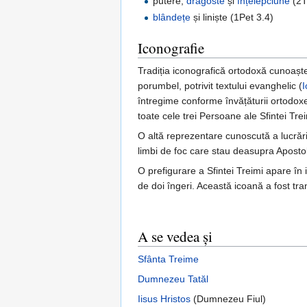
putere,
dragoste
și
înțelepciune
(2T
blândețe
și liniște (1Pet 3.4)
Iconografie
Tradiția iconografică ortodoxă cunoaște
porumbel, potrivit textului evanghelic (
I
întregime conforme învățăturii ortodoxe
toate cele trei Persoane ale Sfintei Trei
O altă reprezentare cunoscută a lucrăr
limbi de foc care stau deasupra Apostol
O prefigurare a Sfintei Treimi apare în
de doi îngeri. Această icoană a fost tr
A se vedea și
Sfânta Treime
Dumnezeu Tatăl
Iisus Hristos
(Dumnezeu Fiul)