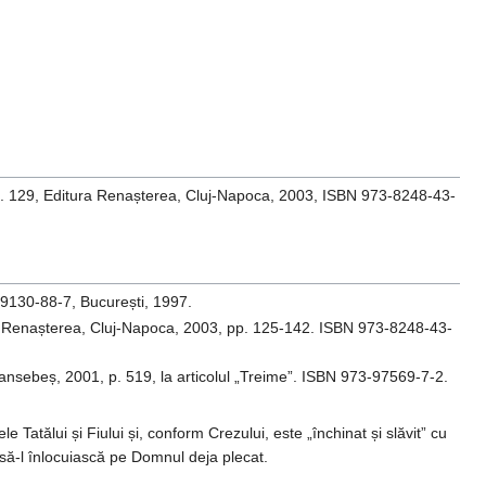
g. 129, Editura Renașterea, Cluj-Napoca, 2003, ISBN 973-8248-43-
3-9130-88-7, București, 1997.
a Renașterea, Cluj-Napoca, 2003, pp. 125-142. ISBN 973-8248-43-
ansebeș, 2001, p. 519, la articolul „Treime”. ISBN 973-97569-7-2.
 Tatălui și Fiului și, conform Crezului, este „închinat și slăvit” cu
ni să-l înlocuiască pe Domnul deja plecat.