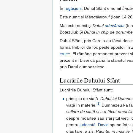
În
rugăciuni
, Duhul Sfânt e numit
Împăr
Este numit și
Mângâietorul
(Ioan 14.26,
Mai este numit și
Duhul
adevărului
(Ioa
Botezului:
Și Duhul în chip de porumbe
Duhul Sfânt, prin Care s-au făcut desc
forma limbilor de foc peste apostoli în
cruce
. El rămâne permanent prezent și
prezent în Biserică până la sfârșitul vea
prin Darul dumnezeiesc.
Lucrările Duhului Sfânt
Lucrările Duhului Sfânt sunt:
principiu de viață:
Duhul lui Dumnez
[1]
viață în materie.
Dumnezeu l-a fă
suflare de viață și s-a făcut omul fii
despre moartea sau sfârșitul vieții
pentru
judecată
.
David
spune într-u
glas tare, a zis:
Părinte, în mâinile