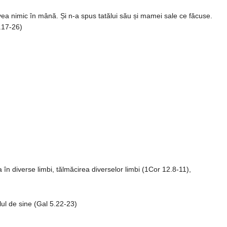
avea nimic în mână. Și n-a spus tatălui său și mamei sale ce făcuse.
.17-26)
ea în diverse limbi, tălmăcirea diverselor limbi (1Cor 12.8-11),
olul de sine (Gal 5.22-23)