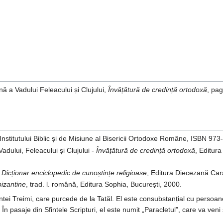
 a Vadului Feleacului și Clujului,
Învățătură de credință ortodoxă
, pa
 Institutului Biblic și de Misiune al Bisericii Ortodoxe Române, ISBN 97
dului, Feleacului și Clujului -
Învățătură de credință ortodoxă
, Editur
-
Dicționar enciclopedic de cunoștințe religioase
, Editura Diecezană Car
bizantine
, trad. l. română, Editura Sophia, București, 2000.
tei Treimi, care purcede de la Tatăl. El este consubstanțial cu persoanele
te. În pasaje din Sfintele Scripturi, el este numit „Paracletul”, care va ve