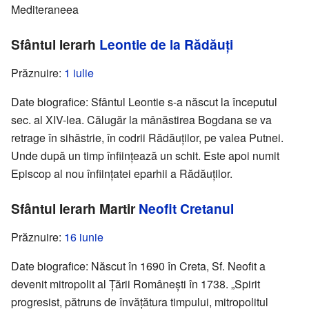
Mediteraneea
Sfântul Ierarh
Leontie de la Rădăuți
Prăznuire:
1 iulie
Date biografice: Sfântul Leontie s-a născut la începutul
sec. al XIV-lea. Călugăr la mânăstirea Bogdana se va
retrage în sihăstrie, în codrii Rădăuților, pe valea Putnei.
Unde după un timp înființează un schit. Este apoi numit
Episcop al nou înființatei eparhii a Rădăuților.
Sfântul Ierarh Martir
Neofit Cretanul
Prăznuire:
16 iunie
Date biografice: Născut în 1690 în Creta, Sf. Neofit a
devenit mitropolit al Țării Românești în 1738. „Spirit
progresist, pătruns de învățătura timpului, mitropolitul