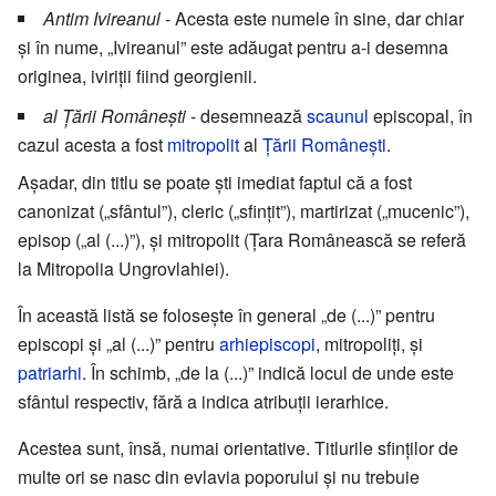
Antim Ivireanul
- Acesta este numele în sine, dar chiar
și în nume, „Ivireanul” este adăugat pentru a-i desemna
originea, iviriții fiind georgienii.
al Țării Românești
- desemnează
scaunul
episcopal, în
cazul acesta a fost
mitropolit
al
Țării Românești
.
Așadar, din titlu se poate ști imediat faptul că a fost
canonizat („sfântul”), cleric („sfințit”), martirizat („mucenic”),
episop („al (...)”), și mitropolit (Țara Românească se referă
la Mitropolia Ungrovlahiei).
În această listă se folosește în general „de (...)” pentru
episcopi și „al (...)” pentru
arhiepiscopi
, mitropoliți, și
patriarhi
. În schimb, „de la (...)” indică locul de unde este
sfântul respectiv, fără a indica atribuții ierarhice.
Acestea sunt, însă, numai orientative. Titlurile sfinților de
multe ori se nasc din evlavia poporului și nu trebuie