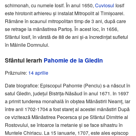
schimonah, cu numele Iosif. În anul 1650,
Cuviosul
Iosif
este hirotonit arhiereu și instalat Mitropolit al Timișoarei.
Rămâne în scaunul mitropolitan timp de 3 ani, după care
se retrage la mânăstirea Partoș. În acest loc, în 1656,
Sfântul Iosif, în vârstă de 88 de ani și-a încredințat sufletul
în Mâinile Domnului.
Sfântul Ierarh
Pahomie de la Gledin
Prăznuire:
14 aprilie
Date biografice: Episcopul Pahomie (Penciu) s-a născut în
satul Gledin, județul Bistrița-Năsăud în anul 1671. In 1697
a primit tunderea monahală în obștea Mănăstirii Neamț, iar
între anii 1702-1704 a fost stareț al acestei mânăstiri După
ce vizitează Mănăstirea Pecersca și pe Sfântul Dimitrie al
Rostovului, se întoarce la metanie și se face sihastru în
Muntele Chiriacu. La 15 ianuarie, 1707, este ales episcop