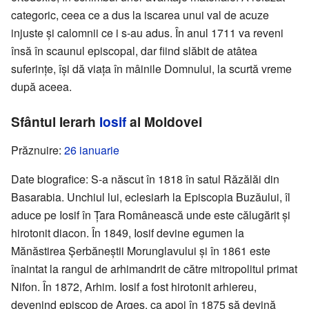
categoric, ceea ce a dus la iscarea unui val de acuze
injuste și calomnii ce i s-au adus. În anul 1711 va reveni
însă în scaunul episcopal, dar fiind slăbit de atâtea
suferințe, își dă viața în mâinile Domnului, la scurtă vreme
după aceea.
Sfântul Ierarh
Iosif
al Moldovei
Prăznuire:
26 ianuarie
Date biografice: S-a născut în 1818 în satul Răzălăi din
Basarabia. Unchiul lui, eclesiarh la Episcopia Buzăului, îl
aduce pe Iosif în Țara Românească unde este călugărit și
hirotonit diacon. În 1849, Iosif devine egumen la
Mănăstirea Șerbăneștii Morunglavului și în 1861 este
înaintat la rangul de arhimandrit de către mitropolitul primat
Nifon. În 1872, Arhim. Iosif a fost hirotonit arhiereu,
devenind episcop de Argeș, ca apoi în 1875 să devină