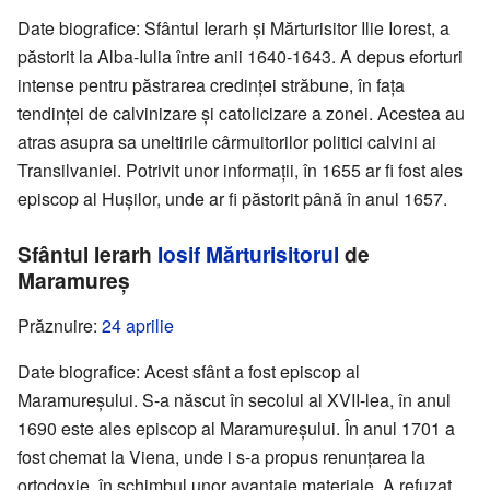
Date biografice: Sfântul Ierarh și Mărturisitor Ilie Iorest, a
păstorit la Alba-Iulia între anii 1640-1643. A depus eforturi
intense pentru păstrarea credinței străbune, în fața
tendinței de calvinizare și catolicizare a zonei. Acestea au
atras asupra sa uneltirile cârmuitorilor politici calvini ai
Transilvaniei. Potrivit unor informații, în 1655 ar fi fost ales
episcop al Hușilor, unde ar fi păstorit până în anul 1657.
Sfântul Ierarh
Iosif Mărturisitorul
de
Maramureș
Prăznuire:
24 aprilie
Date biografice: Acest sfânt a fost episcop al
Maramureșului. S-a născut în secolul al XVII-lea, în anul
1690 este ales episcop al Maramureșului. În anul 1701 a
fost chemat la Viena, unde i s-a propus renunțarea la
ortodoxie, în schimbul unor avantaje materiale. A refuzat