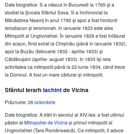
Date biografice: S-a născut în Bucuresti la 1765 și a
studiat la Școala Sfântul Sava. S-a închinoviat la
Mânăstirea Neamț în anul 1790 și apoi a fost hirotonit
ierodiacon și ieromonah. In ianuarie 1823 este ales
Mitropolit al Unglovlahiei. În ianuarie 1829 a fost înlăturat
din scaun, fiind exilat la Chișinău (până în ianuarie 1832),
apoi la Buzău (februarie 1832 - aprilie 1833) și
Căldărușani (aprilie- august 1833). In 1833 își reia
activitatea ca mitropolit până la 22 iunie 1834, când trece
la Domnul. A fost un mare cărturar și mitropolit.
Sfântul Ierarh
Iachint
de Vicina
Prăznuire:
28 octombrie
Date biografice: A trăit în secolul al XIV-lea: a fost ultimul
păstor al
Mitropoliei de Vicina
și primul mitropolit al
Ungrovlahiei (Țara Românească). Ca mitropolit, îl aduce