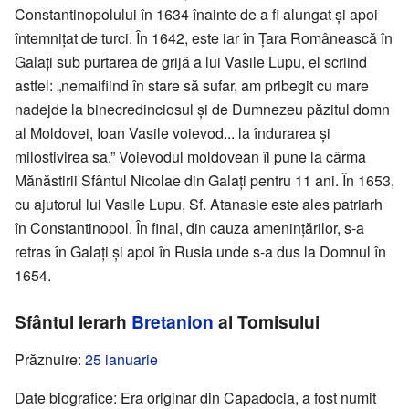
Constantinopolului în 1634 înainte de a fi alungat și apoi
întemnițat de turci. În 1642, este iar în Țara Românească în
Galați sub purtarea de grijă a lui Vasile Lupu, el scriind
astfel: „nemaifiind în stare să sufar, am pribegit cu mare
nadejde la binecredinciosul și de Dumnezeu păzitul domn
al Moldovei, Ioan Vasile voievod... la îndurarea și
milostivirea sa.” Voievodul moldovean îl pune la cârma
Mănăstirii Sfântul Nicolae din Galați pentru 11 ani. În 1653,
cu ajutorul lui Vasile Lupu, Sf. Atanasie este ales patriarh
în Constantinopol. În final, din cauza amenințărilor, s-a
retras în Galați și apoi în Rusia unde s-a dus la Domnul în
1654.
Sfântul Ierarh
Bretanion
al Tomisului
Prăznuire:
25 ianuarie
Date biografice: Era originar din Capadocia, a fost numit