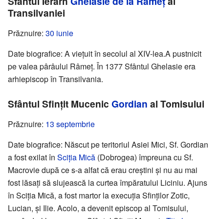
Sfântul Ierarh
Ghelasie de la Râmeț
al
Transilvaniei
Prăznuire:
30 iunie
Date biografice: A viețuit în secolul al XIV-lea.A pustnicit
pe valea pârâului Râmeț. În 1377 Sfântul Ghelasie era
arhiepiscop în Transilvania.
Sfântul Sfințit Mucenic
Gordian
al Tomisului
Prăznuire:
13 septembrie
Date biografice: Născut pe teritoriul Asiei Mici, Sf. Gordian
a fost exilat în
Sciția Mică
(Dobrogea) împreuna cu Sf.
Macrovie după ce s-a alfat că erau creștini și nu au mai
fost lăsați să slujească la curtea împăratului Liciniu. Ajuns
în Sciția Mică, a fost martor la execuția Sfinților Zotic,
Lucian, și Ilie. Acolo, a devenit episcop al Tomisului,