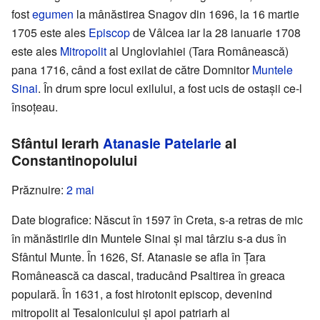
fost
egumen
la mânăstirea Snagov din 1696, la 16 martie
1705 este ales
Episcop
de Vâlcea iar la 28 ianuarie 1708
este ales
Mitropolit
al Unglovlahiei (Tara Românească)
pana 1716, când a fost exilat de către Domnitor
Muntele
Sinai
. În drum spre locul exilului, a fost ucis de ostașii ce-l
însoțeau.
Sfântul Ierarh
Atanasie Patelarie
al
Constantinopolului
Prăznuire:
2 mai
Date biografice: Născut în 1597 în Creta, s-a retras de mic
în mănăstirile din Muntele Sinai și mai târziu s-a dus în
Sfântul Munte. În 1626, Sf. Atanasie se afla în Țara
Românească ca dascal, traducând Psaltirea în greaca
populară. În 1631, a fost hirotonit episcop, devenind
mitropolit al Tesalonicului și apoi patriarh al