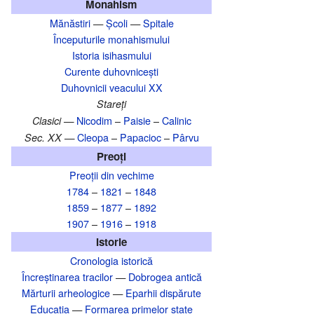
Monahism
Mănăstiri
—
Școli
—
Spitale
Începuturile monahismului
Istoria isihasmului
Curente duhovnicești
Duhovnicii veacului XX
Stareți
Nicodim
–
Paisie
–
Calinic
Clasici —
Cleopa
–
Papacioc
–
Pârvu
Sec. XX —
Preoți
Preoții din vechime
1784
–
1821
–
1848
1859
–
1877
–
1892
1907
–
1916
–
1918
Istorie
Cronologia istorică
Încreștinarea tracilor
—
Dobrogea antică
Mărturii arheologice
—
Eparhii dispărute
Educația
—
Formarea primelor state