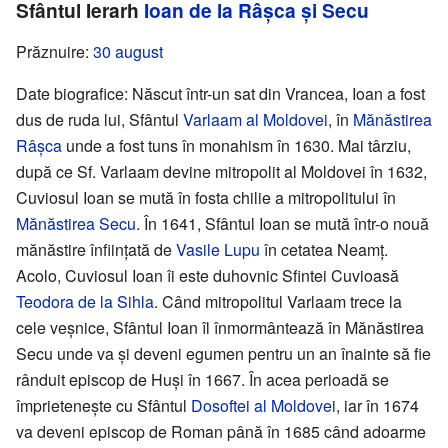
Sfântul Ierarh
Ioan de la Râșca și Secu
Prăznuire:
30 august
Date biografice: Născut într-un sat din Vrancea, Ioan a fost
dus de ruda lui, Sfântul
Varlaam al Moldovei
, în
Mănăstirea
Râșca
unde a fost tuns în monahism în 1630. Mai târziu,
după ce Sf. Varlaam devine mitropolit al Moldovei în 1632,
Cuviosul Ioan se mută în fosta chilie a mitropolitului în
Mănăstirea Secu
. În 1641, Sfântul Ioan se mută într-o nouă
mănăstire înființată de
Vasile Lupu
în cetatea Neamț.
Acolo, Cuviosul Ioan îi este duhovnic Sfintei Cuvioasă
Teodora de la Sihla
. Când mitropolitul Varlaam trece la
cele veșnice, Sfântul Ioan îl înmormântează în Mănăstirea
Secu unde va și deveni egumen pentru un an înainte să fie
rânduit episcop de Huși în 1667. În acea perioadă se
împrietenește cu Sfântul
Dosoftei al Moldovei
, iar în 1674
va deveni episcop de Roman până în 1685 când adoarme