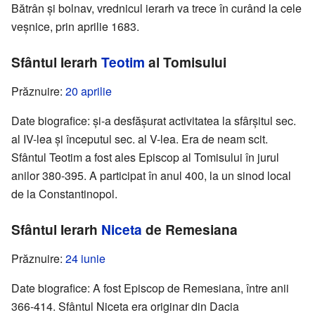
Bătrân și bolnav, vrednicul ierarh va trece în curând la cele
veșnice, prin aprilie 1683.
Sfântul Ierarh
Teotim
al Tomisului
Prăznuire:
20 aprilie
Date biografice: și-a desfășurat activitatea la sfârșitul sec.
al IV-lea și începutul sec. al V-lea. Era de neam scit.
Sfântul Teotim a fost ales Episcop al Tomisului în jurul
anilor 380-395. A participat în anul 400, la un sinod local
de la Constantinopol.
Sfântul Ierarh
Niceta
de Remesiana
Prăznuire:
24 iunie
Date biografice: A fost Episcop de Remesiana, între anii
366-414. Sfântul Niceta era originar din Dacia