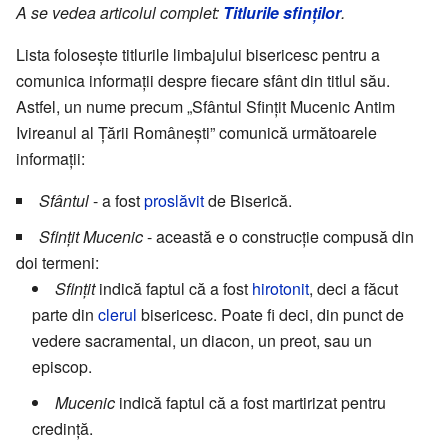
A se vedea articolul complet:
Titlurile sfinților
.
Lista folosește titlurile limbajului bisericesc pentru a
comunica informații despre fiecare sfânt din titlul său.
Astfel, un nume precum „Sfântul Sfințit Mucenic Antim
Ivireanul al Țării Românești” comunică următoarele
informații:
Sfântul
- a fost
proslăvit
de Biserică.
Sfințit Mucenic
- această e o construcție compusă din
doi termeni:
Sfințit
indică faptul că a fost
hirotonit
, deci a făcut
parte din
clerul
bisericesc. Poate fi deci, din punct de
vedere sacramental, un diacon, un preot, sau un
episcop.
Mucenic
indică faptul că a fost martirizat pentru
credință.