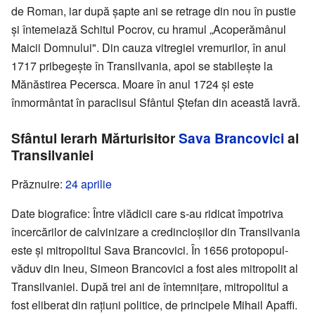
de Roman, iar după șapte ani se retrage din nou în pustie
și întemeiază Schitul Pocrov, cu hramul „Acoperămânul
Maicii Domnului". Din cauza vitregiei vremurilor, în anul
1717 pribegește în Transilvania, apoi se stabilește la
Mănăstirea Pecersca. Moare în anul 1724 și este
înmormântat în paraclisul Sfântul Ștefan din această lavră.
Sfântul Ierarh Mărturisitor
Sava Brancovici
al
Transilvaniei
Prăznuire:
24 aprilie
Date biografice: Între vlădicii care s-au ridicat împotriva
încercărilor de calvinizare a credincioșilor din Transilvania
este și mitropolitul Sava Brancovici. În 1656 protopopul-
văduv din Ineu, Simeon Brancovici a fost ales mitropolit al
Transilvaniei. După trei ani de întemnițare, mitropolitul a
fost eliberat din rațiuni politice, de principele Mihail Apaffi.