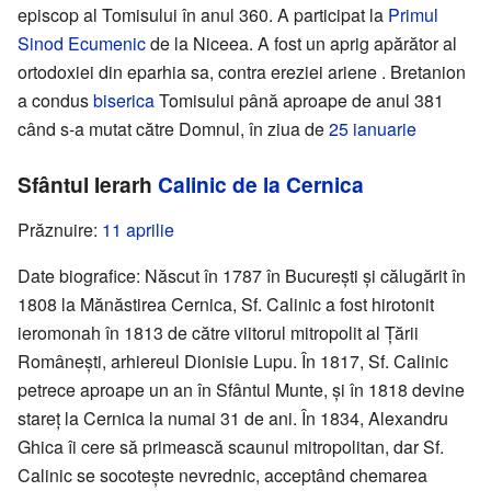
episcop al Tomisului în anul 360. A participat la
Primul
Sinod Ecumenic
de la Niceea. A fost un aprig apărător al
ortodoxiei din eparhia sa, contra ereziei ariene . Bretanion
a condus
biserica
Tomisului până aproape de anul 381
când s-a mutat către Domnul, în ziua de
25 ianuarie
Sfântul Ierarh
Calinic de la Cernica
Prăznuire:
11 aprilie
Date biografice: Născut în 1787 în București și călugărit în
1808 la Mănăstirea Cernica, Sf. Calinic a fost hirotonit
ieromonah în 1813 de către viitorul mitropolit al Țării
Românești, arhiereul Dionisie Lupu. În 1817, Sf. Calinic
petrece aproape un an în Sfântul Munte, și în 1818 devine
stareț la Cernica la numai 31 de ani. În 1834, Alexandru
Ghica îi cere să primească scaunul mitropolitan, dar Sf.
Calinic se socotește nevrednic, acceptând chemarea