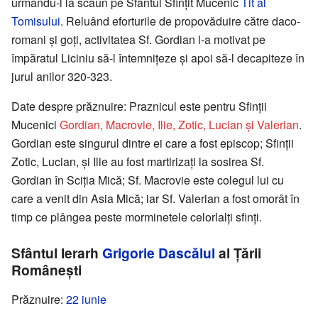
urmându-l la scaun pe Sfântul Sfințit Mucenic
Tit al
Tomisului
. Reluând eforturile de propovăduire către daco-
romani și goți, activitatea Sf. Gordian l-a motivat pe
împăratul Liciniu să-l întemnițeze și apoi să-l decapiteze în
jurul anilor 320-323.
Date despre prăznuire: Praznicul este pentru Sfinții
Mucenici
Gordian, Macrovie, Ilie, Zotic, Lucian și Valerian
.
Gordian este singurul dintre ei care a fost episcop; Sfinții
Zotic, Lucian, și Ilie au fost martirizați la sosirea Sf.
Gordian în Sciția Mică; Sf. Macrovie este colegul lui cu
care a venit din Asia Mică; iar Sf. Valerian a fost omorât în
timp ce plângea peste morminetele celorlalți sfinți.
Sfântul Ierarh
Grigorie Dascălul
al Țării
Românești
Prăznuire:
22 iunie