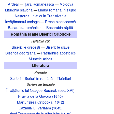
Ardeal
—
Țara Românească
—
Moldova
Liturghia slavonă
—
Limba română în slujbe
Nașterea uniației în Transilvania‎
Învățământul teologic
—
Presa bisericească
Basarabia românilor
—
Basarabia răpită
România și alte Biserici Ortodoxe
Relațiile cu:
Bisericile grecești
—
Bisericile slave
Biserica georgiană
—
Patriarhiile apostolice
Muntele Athos
Literatură
Primele
Scrieri
–
Scrieri în română
–
Tipărituri
Scrieri de temelie
Învățăturile lui Neagoe Basarab (sec. XVI)
Pravila de la Govora (1640)
Mărturisirea Ortodoxă (1642)
Cazania lui Varlaam (1643)
Noul Testament de la Alba Iulia (1648)