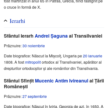
fost martirizat în anul 65 în Patras, Grecia, fiind răstignit pe
o cruce în formă de X.
Ierarhi
Sfântul Ierarh
Andrei Șaguna
al Transilvaniei
Prăznuire:
30 noiembrie
Date biografice: Născut la Mișcolț, Ungaria pe
20 ianuarie
1808. A fost
mitropolit
ortodox al Transilvaniei, apărător al
drepturilor ortodocșilor și ale românilor din Transilvania.
Sfântul Sfințit
Mucenic
Antim Ivireanul
al Țării
Românești
Prăznuire:
27 septembrie
Date biografice: Născut în Iviria, Georgia de azi, în 1650. A