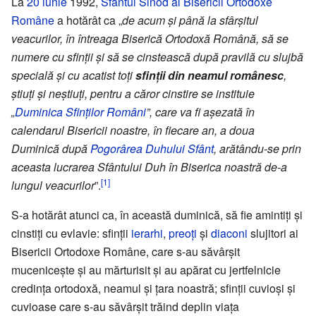
La
20 iunie
1992,
Sfântul Sinod al Bisericii Ortodoxe
Române
a hotărât ca „
de acum și până la sfârșitul
veacurilor, în întreaga Biserică Ortodoxă Română, să se
numere cu sfinții și să se cinstească după pravilă cu slujbă
specială și cu acatist toți
sfinții din neamul românesc
,
știuți și neștiuți, pentru a căror cinstire se instituie
„
Duminica Sfinților Români
”, care va fi așezată în
calendarul Bisericii noastre, în fiecare an, a doua
Duminică după
Pogorârea Duhului Sfânt
, arătându-se prin
aceasta lucrarea Sfântului Duh în Biserica noastră de-a
[1]
lungul veacurilor
”.
S-a hotărât atunci ca, în această duminică, să fie amintiți și
cinstiți cu evlavie: sfinții
ierarhi
,
preoți
și
diaconi
slujitori ai
Bisericii Ortodoxe Române, care s-au săvârșit
mucenicește și au mărturisit și au apărat cu jertfelnicie
credința ortodoxă, neamul și țara noastră; sfinții cuvioși și
cuvioase care s-au săvârșit trăind deplin viața