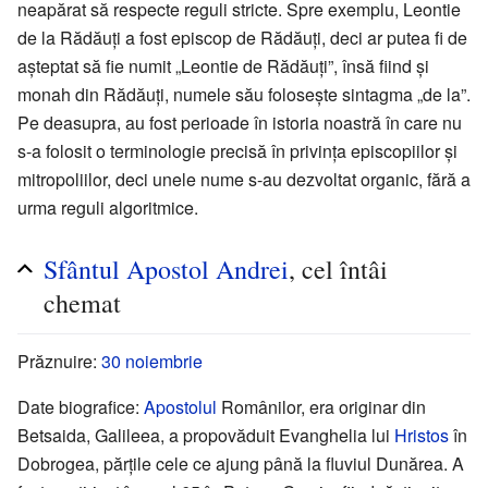
neapărat să respecte reguli stricte. Spre exemplu, Leontie
de la Rădăuți a fost episcop de Rădăuți, deci ar putea fi de
așteptat să fie numit „Leontie de Rădăuți”, însă fiind și
monah din Rădăuți, numele său folosește sintagma „de la”.
Pe deasupra, au fost perioade în istoria noastră în care nu
s-a folosit o terminologie precisă în privința episcopiilor și
mitropoliilor, deci unele nume s-au dezvoltat organic, fără a
urma reguli algoritmice.
Sfântul
Apostol
Andrei
, cel întâi
chemat
Prăznuire:
30 noiembrie
Date biografice:
Apostolul
Românilor, era originar din
Betsaida, Galileea, a propovăduit Evanghelia lui
Hristos
în
Dobrogea, părțile cele ce ajung până la fluviul Dunărea. A