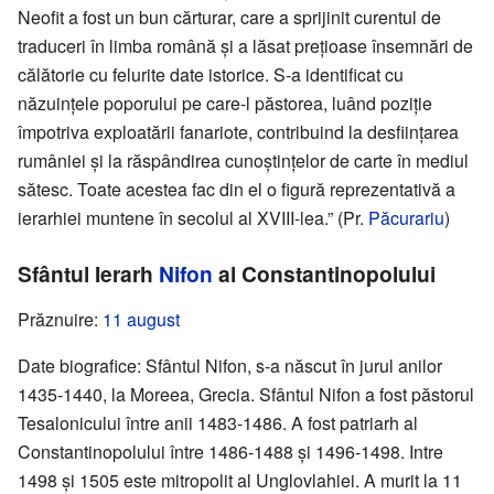
Neofit a fost un bun cărturar, care a sprijinit curentul de
traduceri în limba română și a lăsat prețioase însemnări de
călătorie cu felurite date istorice. S-a identificat cu
năzuințele poporului pe care-l păstorea, luând poziție
împotriva exploatării fanariote, contribuind la desființarea
rumâniei și la răspândirea cunoștințelor de carte în mediul
sătesc. Toate acestea fac din el o figură reprezentativă a
ierarhiei muntene în secolul al XVIII-lea.” (Pr.
Păcurariu
)
Sfântul Ierarh
Nifon
al Constantinopolului
Prăznuire:
11 august
Date biografice: Sfântul Nifon, s-a născut în jurul anilor
1435-1440, la Moreea, Grecia. Sfântul Nifon a fost păstorul
Tesalonicului între anii 1483-1486. A fost patriarh al
Constantinopolului între 1486-1488 și 1496-1498. Intre
1498 și 1505 este mitropolit al Unglovlahiei. A murit la 11