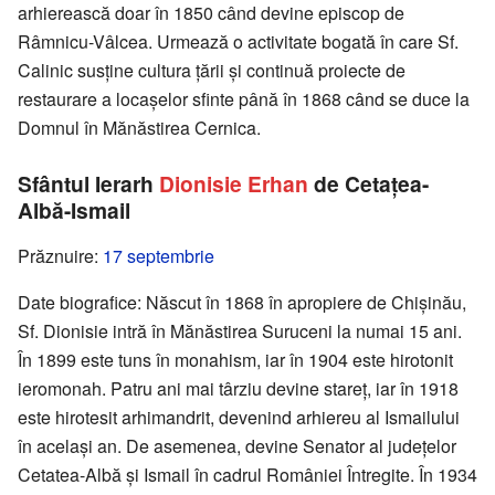
arhierească doar în 1850 când devine episcop de
Râmnicu-Vâlcea. Urmează o activitate bogată în care Sf.
Calinic susține cultura țării și continuă proiecte de
restaurare a locașelor sfinte până în 1868 când se duce la
Domnul în Mănăstirea Cernica.
Sfântul Ierarh
Dionisie Erhan
de Cetațea-
Albă-Ismail
Prăznuire:
17 septembrie
Date biografice: Născut în 1868 în apropiere de Chișinău,
Sf. Dionisie intră în Mănăstirea Suruceni la numai 15 ani.
În 1899 este tuns în monahism, iar în 1904 este hirotonit
ieromonah. Patru ani mai târziu devine stareț, iar în 1918
este hirotesit arhimandrit, devenind arhiereu al Ismailului
în același an. De asemenea, devine Senator al județelor
Cetatea-Albă și Ismail în cadrul României Întregite. În 1934