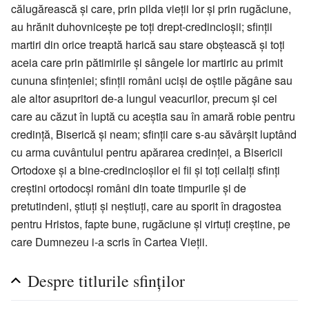
călugărească și care, prin pilda vieții lor și prin rugăciune,
au hrănit duhovnicește pe toți drept-credincioșii; sfinții
martiri din orice treaptă harică sau stare obștească și toți
aceia care prin pătimirile și sângele lor martiric au primit
cununa sfințeniei; sfinții români uciși de oștile păgâne sau
ale altor asupritori de-a lungul veacurilor, precum și cei
care au căzut în luptă cu aceștia sau în amară robie pentru
credință, Biserică și neam; sfinții care s-au săvârșit luptând
cu arma cuvântului pentru apărarea credinței, a Bisericii
Ortodoxe și a bine-credincioșilor ei fii și toți ceilalți sfinți
creștini ortodocși români din toate timpurile și de
pretutindeni, știuți și neștiuți, care au sporit în dragostea
pentru Hristos, fapte bune, rugăciune și virtuți creștine, pe
care Dumnezeu i-a scris în Cartea Vieții.
Despre titlurile sfinților