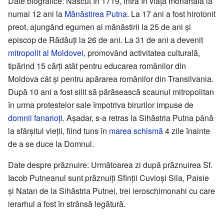
Date biografice: Născut în 1719, întră în viața monahală la
numai 12 ani la
Mănăstirea Putna
. La 17 ani a fost hirotonit
preot, ajungând egumen al mănăstirii la 25 de ani și
episcop de Rădăuți la 26 de ani. La 31 de ani a devenit
mitropolit al Moldovei
, promovând activitatea culturală,
tipărind 15 cărți atât pentru educarea românilor din
Moldova cât și pentru apărarea românilor din Transilvania.
După 10 ani a fost silit să părăsească scaunul mitropolitan
în urma protestelor sale împotriva birurilor impuse de
domnii fanarioți
. Așadar, s-a retras la Sihăstria Putna până
la sfârșitul vieții, fiind tuns în
marea schismă
4 zile înainte
de a se duce la Domnul.
Date despre prăznuire: Următoarea zi după prăznuirea Sf.
Iacob Putneanul sunt prăznuiți Sfinții Cuvioși Sila, Paisie
și Natan de la Sihăstria Putnei, trei ieroschimonahi cu care
ierarhul a fost în strânsă legătură.