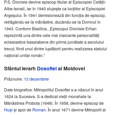
P.S. Dionisie devine episcop titular al Episcopiei Cetății-
Albe-Ismail, iar în 1940 slujește ca locțiitor al Episcopiei
Argeșului. În 1941 demisionează din funcția de episcop,
retrăgându-se la mănăstire, ducându-se la Domnul în
1943. Conform Basilica, „Episcopul Dionisie Erhan
reprezintă una dintre cele mai marcante personalități
eclesiastice basarabene din prima jumătate a secolului
trecut, fiind unul dintre luptătorii pentru realizarea statului
național unitar român.”
Sfântul Ierarh
Dosoftei
al Moldovei
Prăznuire:
13 decembrie
Date biografice: Mitropolitul Dosoftei s-a născut în anul
1624 la Suceava. S-a dedicat vieții monahale la
Mânăstirea Probota (1648). În 1658, devine episcop de
Huși
și apoi de
Roman
. În anul 1671 devine Mitropolit al