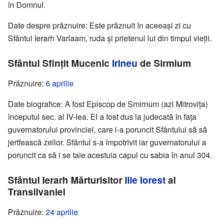
în Domnul.
Date despre prăznuire: Este prăznuit în aceeași zi cu
Sfântul Ierarh Varlaam, ruda și prietenul lui din timpul vieții.
Sfântul Sfințit Mucenic
Irineu
de Sirmium
Prăznuire:
6 aprilie
Date biografice: A fost Episcop de Smirnum (azi Mitrovița)
începutul sec. al IV-lea. El a fost dus la judecată în fața
guvernatorului provinciei, care i-a poruncit Sfântului să să
jertfească zeilor. Sfântul s-a împotrivit iar guvernatorului a
poruncit ca să i se taie acestuia capul cu sabia în anul 304.
Sfântul Ierarh Mărturisitor
Ilie Iorest
al
Transilvaniei
Prăznuire:
24 aprilie