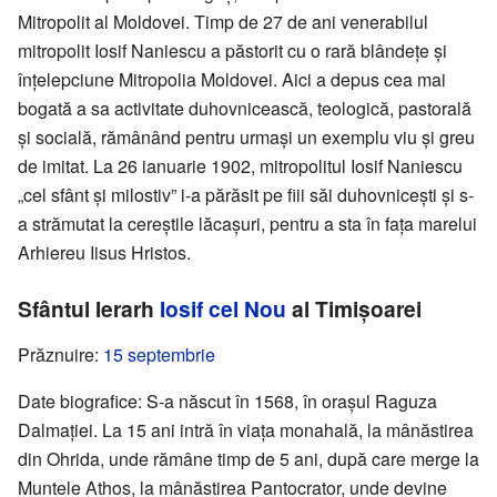
Mitropolit al Moldovei. Timp de 27 de ani venerabilul
mitropolit Iosif Naniescu a păstorit cu o rară blândețe și
înțelepciune Mitropolia Moldovei. Aici a depus cea mai
bogată a sa activitate duhovnicească, teologică, pastorală
și socială, rămânând pentru urmași un exemplu viu și greu
de imitat. La 26 ianuarie 1902, mitropolitul Iosif Naniescu
„cel sfânt și milostiv” i-a părăsit pe fiii săi duhovnicești și s-
a strămutat la cereștile lăcașuri, pentru a sta în fața marelui
Arhiereu Iisus Hristos.
Sfântul Ierarh
Iosif cel Nou
al Timișoarei
Prăznuire:
15 septembrie
Date biografice: S-a născut în 1568, în orașul Raguza
Dalmației. La 15 ani intră în viața monahală, la mânăstirea
din Ohrida, unde rămâne timp de 5 ani, după care merge la
Muntele Athos, la mânăstirea Pantocrator, unde devine