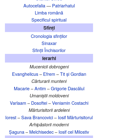
Autocefalia
—
Patriarhatul
Limba română
Specificul spiritual
Sfinți
Cronologia sfinților
Sinaxar
Sfinții Închisorilor
Ierarhi
Mucenicii dobrogeni
Evanghelicus
–
Efrem
–
Tit și Gordian
Cărturarii munteni
Macarie
–
Antim
–
Grigorie Dascălul
Umaniștii moldoveni
Varlaam
–
Dosoftei
–
Veniamin Costachi
Mărturisitorii ardeleni
Iorest
–
Sava Brancovici
–
Iosif Mărturisitorul
Arhipăstorii moderni
Șaguna
–
Melchisedec
–
Iosif cel Milostiv