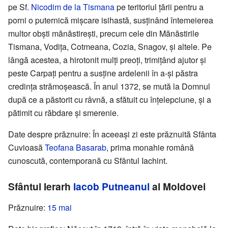
pe Sf.
Nicodim de la Tismana
pe teritoriul țării pentru a
porni o puternică mișcare isihastă, susținând întemeierea
multor obști mănăstirești, precum cele din Mănăstirile
Tismana, Vodița, Cotmeana, Cozia, Snagov, și altele. Pe
lângă acestea, a hirotonit mulți preoți, trimițând ajutor și
peste Carpați pentru a susține ardelenii în a-și păstra
credința strămoșească. În anul 1372, se mută la Domnul
după ce a păstorit cu râvnă, a sfătuit cu înțelepciune, și a
pătimit cu răbdare și smerenie.
Date despre prăznuire: În aceeași zi este prăznuită Sfânta
Cuvioasă
Teofana Basarab
, prima monahie română
cunoscută, contemporană cu Sfântul Iachint.
Sfântul Ierarh
Iacob Putneanul
al Moldovei
Prăznuire:
15 mai