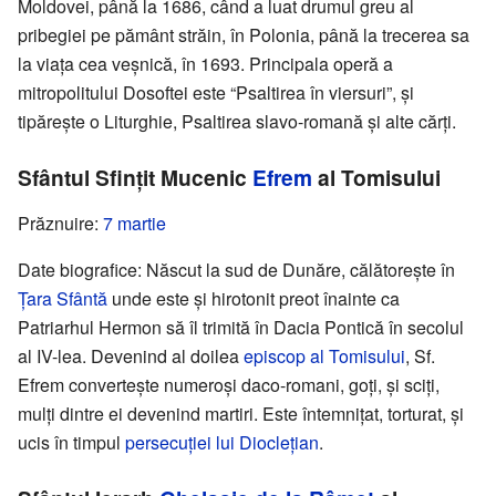
Moldovei, până la 1686, când a luat drumul greu al
pribegiei pe pământ străin, în Polonia, până la trecerea sa
la viața cea veșnică, în 1693. Principala operă a
mitropolitului Dosoftei este “Psaltirea în viersuri”, și
tipărește o Liturghie, Psaltirea slavo-romană și alte cărți.
Sfântul Sfințit Mucenic
Efrem
al Tomisului
Prăznuire:
7 martie
Date biografice: Născut la sud de Dunăre, călătorește în
Țara Sfântă
unde este și hirotonit preot înainte ca
Patriarhul Hermon să îl trimită în Dacia Pontică în secolul
al IV-lea. Devenind al doilea
episcop al Tomisului
, Sf.
Efrem convertește numeroși daco-romani, goți, și sciți,
mulți dintre ei devenind martiri. Este întemnițat, torturat, și
ucis în timpul
persecuției lui Dioclețian
.