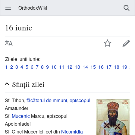
OrthodoxWiki
16 iunie
Zilele lunii iunie:
1
2
3
4
5
6
7
8
9
10
11
12
13
14
15
16
17
18
19
20
Sfinții zilei
Sf. Tihon,
făcătorul de minuni
,
episcopul
Amatundei
Sf.
Mucenic
Marcu, episcopul
Apoloniadei
Sf. Cinci Mucenici, cei din
Nicomidia