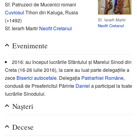
Sf. Patruzeci de Mucenici romani
Cuviosul
Tihon din Kaluga, Rusia
Sf. Ierarh Martir
(+1492)
Neofit Cretanul
Sf. Ierarh Martir
Neofit Cretanul
Evenimente
2016: au început lucrările Sfântului și Marelui Sinod din
Creta (16-26 iulie 2016), la care au luat parte delegațiile a
zece
Biserici autocefale
. Delegația
Patriarhiei Române
,
condusă de Preafericitul Părinte
Daniel
a participat la toate
lucrările Sinodului.
Nașteri
Decese