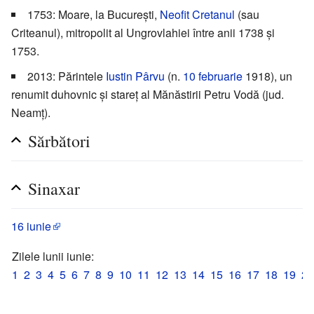
1753: Moare, la București,
Neofit Cretanul
(sau
Criteanul), mitropolit al Ungrovlahiei între anii 1738 și
1753.
2013: Părintele
Iustin Pârvu
(n.
10 februarie
1918), un
renumit duhovnic și stareț al Mănăstirii Petru Vodă (jud.
Neamț).
Sărbători
Sinaxar
16 iunie
Zilele lunii iunie:
1
2
3
4
5
6
7
8
9
10
11
12
13
14
15
16
17
18
19
20