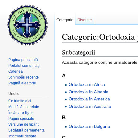
Categorie
Discuție
Categorie:Ortodoxia 
Salt la:
navigare
,
căutare
Subcategorii
Pagina principală
Această categorie conține următoarele 3
Portalul comunității
Cafenea
A
Schimbări recente
Pagină aleatorie
Ortodoxia în Africa
Ortodoxia în Albania
Unelte
Ortodoxia în America
Ce trimite aici
Ortodoxia în Australia
Modificări corelate
Încărcare fișier
B
Pagini speciale
Versiune de tipărit
Ortodoxia în Bulgaria
Legătură permanentă
Informații despre
C