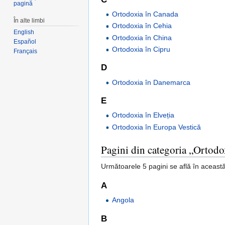
pagină
Ortodoxia în Canada
În alte limbi
Ortodoxia în Cehia
English
Ortodoxia în China
Español
Ortodoxia în Cipru
Français
D
Ortodoxia în Danemarca
E
Ortodoxia în Elveția
Ortodoxia în Europa Vestică
Pagini din categoria „Ortodox
Următoarele 5 pagini se află în această 
A
Angola
B