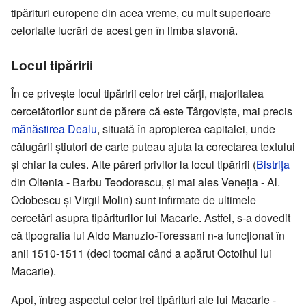
tipărituri europene din acea vreme, cu mult superioare
celorlalte lucrări de acest gen în limba slavonă.
Locul tipăririi
În ce privește locul tipăririi celor trei cărți, majoritatea
cercetătorilor sunt de părere că este Târgoviște, mai precis
mănăstirea Dealu
, situată în apropierea capitalei, unde
călugării știutori de carte puteau ajuta la corectarea textului
și chiar la cules. Alte păreri privitor la locul tipăririi (
Bistrița
din Oltenia - Barbu Teodorescu, și mai ales Veneția - Al.
Odobescu și Virgil Molin) sunt infirmate de ultimele
cercetări asupra tipăriturilor lui Macarie. Astfel, s-a dovedit
că tipografia lui Aldo Manuzio-Toressani n-a funcționat în
anii 1510-1511 (deci tocmai când a apărut Octoihul lui
Macarie).
Apoi, întreg aspectul celor trei tipărituri ale lui Macarie -