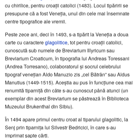
cu chirilice, pentru croații catolici (1483). Locul tipăririi se
presupune că a fost Veneția, unul din cele mai însemnate
centre tipografice ale vremii.
Peste zece ani, deci în 1493, s-a tipărit la Veneția a doua
carte cu caractere
glagolitice
, tot pentru croații catolici,
cunoscută sub numele de Breviarium Illyricum sau
Breviarium Croaticum, în tipografia lui Andreas Toressani
(Andrea Torresano), colaboratorul și socrul celebrului
tipograf venețian Aldo Manuzio zis „cel Bătrân” sau Aldus
Manutius (1449-1515). Aceștia au pus în funcțiune cea mai
renumită tiparniță din câte s-au cunoscut până atunci (un
exemplar din acest Breviarium se păstrează în Biblioteca
Muzeului Brukenthal din Sibiu).
În 1494 apare primul centru croat al tiparului glagolitic, la
Senj prin tiparnița lui Silvestr Bedricici, în care s-au
imprimat șapte cărți.