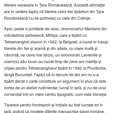
literele necesare în Țara Românească. Această afirmație
are în vedere faptul că literele celor trei tipărituri din Țara
Românească nu se potrivesc cu cele din Cetinje.
Apoi, peste o jumătate de veac, ieromonahul Mardarie din
mănăstirea sârbească, Mîrkșa, care a tipărit un
Tetraevanghel slavon în 1562, la Belgrad, a lucrat el însuși
literele din fier și aramă și din altele, cu mare trudă și
năruință, iar ceva mai târziu, un ieromonah Lavrentie și
ucenicul său Iovan au lucrat timp de zece ani matrițe și
clișee pentru Tetraevanghelul tipărit în 1582 la Plumbuita,
lângă București. Faptul că în decurs de doi ani nu s-a
tipărit decât o carte constituie un argument în plus că este
vorba de un atelier rudimentar, lucrat în țară, și nu de unul
comandat într-un mare centru tipografic, cum este Veneția.
Tiparele pentru frontispicii și inițiale au fost lucrate tot în
țară, având ca modele diferite manuscrise slavo-române.