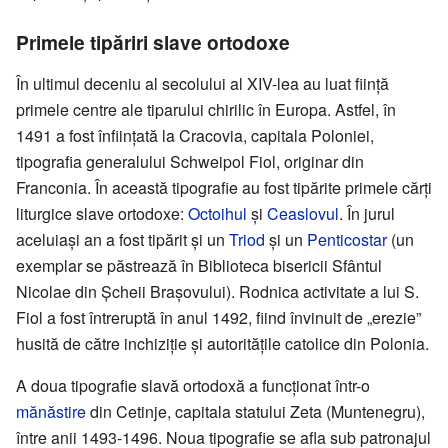
Primele tipăriri slave ortodoxe
În ultimul deceniu al secolului al XIV-lea au luat ființă
primele centre ale tiparului chirilic în Europa. Astfel, în
1491 a fost înființată la Cracovia, capitala Poloniei,
tipografia generalului Schweipol Fiol, originar din
Franconia. În această tipografie au fost tipărite primele cărți
liturgice slave ortodoxe:
Octoihul
și
Ceaslovul
. În jurul
aceluiași an a fost tipărit și un
Triod
și un
Penticostar
(un
exemplar se păstrează în Biblioteca bisericii Sfântul
Nicolae din Șcheii Brașovului). Rodnica activitate a lui S.
Fiol a fost întreruptă în anul 1492, fiind învinuit de „erezie”
husită de către inchiziție și autoritățile catolice din Polonia.
A doua tipografie slavă ortodoxă a funcționat într-o
mănăstire
din Cetinje, capitala statului Zeta (Muntenegru),
între anii 1493-1496. Noua tipografie se afla sub patronajul