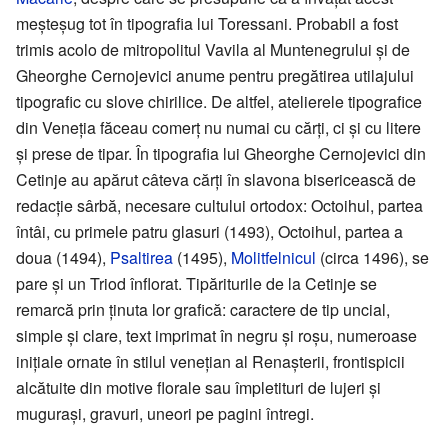
meșteșug tot în tipografia lui Toressani. Probabil a fost
trimis acolo de mitropolitul Vavila al Muntenegrului și de
Gheorghe Cernojevici anume pentru pregătirea utilajului
tipografic cu slove chirilice. De altfel, atelierele tipografice
din Veneția făceau comerț nu numai cu cărți, ci și cu litere
și prese de tipar. În tipografia lui Gheorghe Cernojevici din
Cetinje au apărut câteva cărți în slavona bisericească de
redacție sârbă, necesare cultului ortodox: Octoihul, partea
întâi, cu primele patru glasuri (1493), Octoihul, partea a
doua (1494),
Psaltirea
(1495),
Molitfelnicul
(circa 1496), se
pare și un Triod înflorat. Tipăriturile de la Cetinje se
remarcă prin ținuta lor grafică: caractere de tip uncial,
simple și clare, text imprimat în negru și roșu, numeroase
inițiale ornate în stilul venețian al Renașterii, frontispicii
alcătuite din motive florale sau împletituri de lujeri și
mugurași, gravuri, uneori pe pagini întregi.