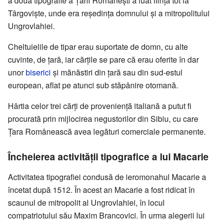
a doua tipografie a Țării Românești a luat ființă tot la
Târgoviște, unde era reședința domnului și a mitropolitului
Ungrovlahiei.
Cheltuielile de tipar erau suportate de domn, cu alte
cuvinte, de țară, iar cărțile se pare că erau oferite în dar
unor
biserici
și mănăstiri din țară sau din sud-estul
european, aflat pe atunci sub stăpânire otomană.
Hârtia celor trei cărți de proveniență italiană a putut fi
procurată prin mijlocirea negustorilor din Sibiu, cu care
Țara Românească avea legături comerciale permanente.
Încheierea activității tipografice a lui Macarie
Activitatea tipografiei condusă de ieromonahul Macarie a
încetat după 1512. În acest an Macarie a fost ridicat în
scaunul de mitropolit al Ungrovlahiei, în locul
compatriotului său Maxim Brancovici. În urma alegerii lui