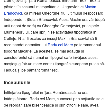
Cernojevici și Țara Românească: între anii 1505-1508 a
păstorit în scaunul mitropolitan al Ungrovlahiei
Maxim
Brancovici
, ca mirean Gheorghe, fiul ultimului despot sârb
independent Ștefan Brancovici. Acest Maxim era văr (după
unii nepot de soră) cu Gheorghe Cernojevici, principele
Muntenegrului, care sprijinise activitatea tipografică în
Cetinje. N-ar fi exclus ca însuși Maxim Brancovici să fi
recomandat domnitorului
Radu cel Mare
pe ieromonahul
tipograf Macarie. La acestea, se mai adaugă și
considerentul că numai un tipograf care învățase acest
meșteșug într-un mare centru tipografic european putea să-
l aducă și pe pământ românesc.
Începuturile
Înființarea tipografiei în Țara Românească nu era
întâmplătoare. Radu cel Mare, cunoscut prin acțiunile sale
de reorganizare bisericească și prin ctitoriile sale, avea