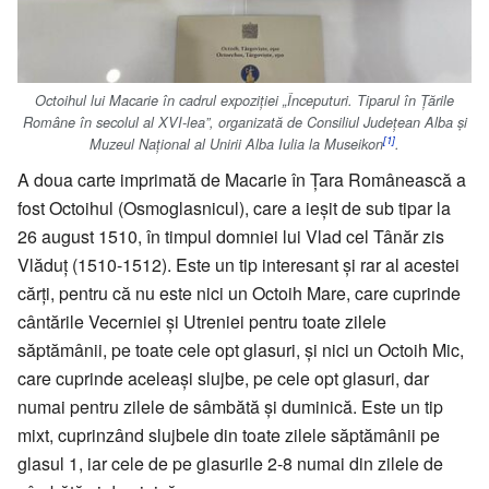
Octoihul lui Macarie în cadrul expoziției „Începuturi. Tiparul în Țările
Române în secolul al XVI-lea”, organizată de Consiliul Județean Alba și
[1]
Muzeul Național al Unirii Alba Iulia la Museikon
.
A doua carte imprimată de Macarie în Țara Românească a
fost Octoihul (Osmoglasnicul), care a ieșit de sub tipar la
26 august 1510, în timpul domniei lui Vlad cel Tânăr zis
Vlăduț (1510-1512). Este un tip interesant și rar al acestei
cărți, pentru că nu este nici un Octoih Mare, care cuprinde
cântările Vecerniei și Utreniei pentru toate zilele
săptămânii, pe toate cele opt glasuri, și nici un Octoih Mic,
care cuprinde aceleași slujbe, pe cele opt glasuri, dar
numai pentru zilele de sâmbătă și duminică. Este un tip
mixt, cuprinzând slujbele din toate zilele săptămânii pe
glasul 1, iar cele de pe glasurile 2-8 numai din zilele de