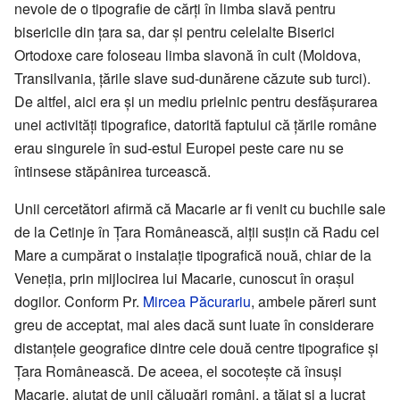
nevoie de o tipografie de cărți în limba slavă pentru
bisericile din țara sa, dar și pentru celelalte Biserici
Ortodoxe care foloseau limba slavonă în cult (Moldova,
Transilvania, țările slave sud-dunărene căzute sub turci).
De altfel, aici era și un mediu prielnic pentru desfășurarea
unei activități tipografice, datorită faptului că țările române
erau singurele în sud-estul Europei peste care nu se
întinsese stăpânirea turcească.
Unii cercetători afirmă că Macarie ar fi venit cu buchile sale
de la Cetinje în Țara Românească, alții susțin că Radu cel
Mare a cumpărat o instalație tipografică nouă, chiar de la
Veneția, prin mijlocirea lui Macarie, cunoscut în orașul
dogilor. Conform Pr.
Mircea Păcurariu
, ambele păreri sunt
greu de acceptat, mai ales dacă sunt luate în considerare
distanțele geografice dintre cele două centre tipografice și
Țara Românească. De aceea, el socotește că însuși
Macarie, ajutat de unii călugări români, a tăiat și a lucrat