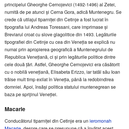
principelui Gheorghe Cernojevici (1492-1496) al Zetei,
numită de pe atunci și Cerna Gora, adică Muntenegru. Se
crede că utilajul tiparniței din Cetinje a fost lucrat în
tipografia lui Andreas Toressani, care imprimase și
Breviarul croat cu slove glagolitice din 1493. Legăturile
tipografiei din Cetinje cu cea din Veneția se explică nu
numai prin apropierea geografică a Muntenegrului de
Republica Venețiană, ci și prin legăturile politice dintre
cele două țări. Astfel, Gheorghe Cernojevici era căsătorit
cu o nobilă venețiană, Elisabeta Erizzo, iar tatăl său Ioan
trăise mult timp exilat în Veneția, până la redobindirea
domniei. Apoi, însăși politica statului muntenegrean se
baza pe sprijinul Veneției.
Macarie
Conducătorul tiparniței din Cetinje era un
ieromonah
Macarie
, despre care se presupune că a învățat acest