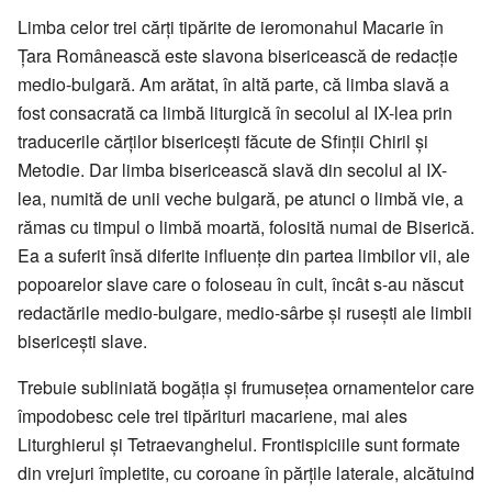
Limba celor trei cărți tipărite de ieromonahul Macarie în
Țara Românească este slavona bisericească de redacție
medio-bulgară. Am arătat, în altă parte, că limba slavă a
fost consacrată ca limbă liturgică în secolul al IX-lea prin
traducerile cărților bisericești făcute de Sfinții Chiril și
Metodie. Dar limba bisericească slavă din secolul al IX-
lea, numită de unii veche bulgară, pe atunci o limbă vie, a
rămas cu timpul o limbă moartă, folosită numai de Biserică.
Ea a suferit însă diferite influențe din partea limbilor vii, ale
popoarelor slave care o foloseau în cult, încât s-au născut
redactările medio-bulgare, medio-sârbe și rusești ale limbii
bisericești slave.
Trebuie subliniată bogăția și frumusețea ornamentelor care
împodobesc cele trei tipărituri macariene, mai ales
Liturghierul și Tetraevanghelul. Frontispiciile sunt formate
din vrejuri împletite, cu coroane în părțile laterale, alcătuind