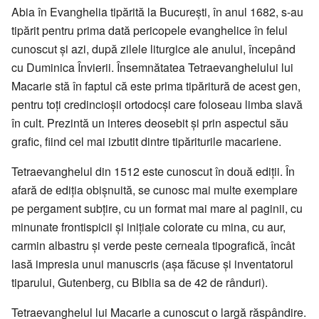
Abia în Evanghelia tipărită la București, în anul 1682, s-au
tipărit pentru prima dată pericopele evanghelice în felul
cunoscut și azi, după zilele liturgice ale anului, începând
cu Duminica Învierii. Însemnătatea Tetraevanghelului lui
Macarie stă în faptul că este prima tipăritură de acest gen,
pentru toți credincioșii ortodocși care foloseau limba slavă
în cult. Prezintă un interes deosebit și prin aspectul său
grafic, fiind cel mai izbutit dintre tipăriturile macariene.
Tetraevanghelul din 1512 este cunoscut în două ediții. În
afară de ediția obișnuită, se cunosc mai multe exemplare
pe pergament subțire, cu un format mai mare al paginii, cu
minunate frontispicii și inițiale colorate cu mina, cu aur,
carmin albastru și verde peste cerneala tipografică, încât
lasă impresia unui manuscris (așa făcuse și inventatorul
tiparului, Gutenberg, cu Biblia sa de 42 de rânduri).
Tetraevanghelul lui Macarie a cunoscut o largă răspândire.