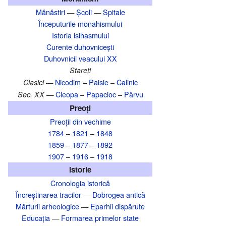
Mănăstiri
—
Școli
—
Spitale
Începuturile monahismului
Istoria isihasmului
Curente duhovnicești
Duhovnicii veacului XX
Stareți
Nicodim
–
Paisie
–
Calinic
Clasici —
Cleopa
–
Papacioc
–
Pârvu
Sec. XX —
Preoți
Preoții din vechime
1784
–
1821
–
1848
1859
–
1877
–
1892
1907
–
1916
–
1918
Istorie
Cronologia istorică
Încreștinarea tracilor
—
Dobrogea antică
Mărturii arheologice
—
Eparhii dispărute
Educația
—
Formarea primelor state