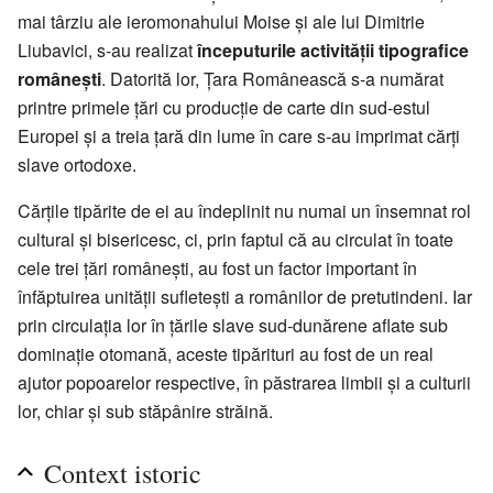
mai târziu ale ieromonahului Moise și ale lui Dimitrie
Liubavici, s-au realizat
începuturile activității tipografice
românești
. Datorită lor, Țara Românească s-a numărat
printre primele țări cu producție de carte din sud-estul
Europei și a treia țară din lume în care s-au imprimat cărți
slave ortodoxe.
Cărțile tipărite de ei au îndeplinit nu numai un însemnat rol
cultural și bisericesc, ci, prin faptul că au circulat în toate
cele trei țări românești, au fost un factor important în
înfăptuirea unității sufletești a românilor de pretutindeni. Iar
prin circulația lor în țările slave sud-dunărene aflate sub
dominație otomană, aceste tipărituri au fost de un real
ajutor popoarelor respective, în păstrarea limbii și a culturii
lor, chiar și sub stăpânire străină.
Context istoric