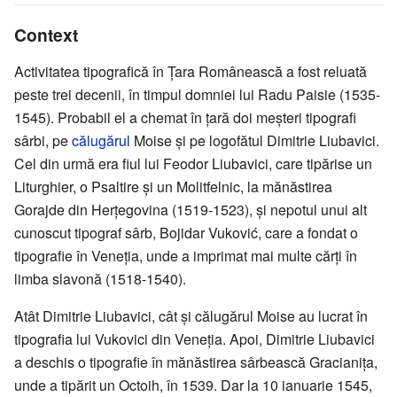
Context
Activitatea tipografică în Țara Românească a fost reluată
peste trei decenii, în timpul domniei lui Radu Paisie (1535-
1545). Probabil el a chemat în țară doi meșteri tipografi
sârbi, pe
călugărul
Moise și pe logofătul Dimitrie Liubavici.
Cel din urmă era fiul lui Feodor Liubavici, care tipărise un
Liturghier, o Psaltire și un Molitfelnic, la mănăstirea
Gorajde din Herțegovina (1519-1523), și nepotul unui alt
cunoscut tipograf sârb, Bojidar Vuković, care a fondat o
tipografie în Veneția, unde a imprimat mai multe cărți în
limba slavonă (1518-1540).
Atât Dimitrie Liubavici, cât și călugărul Moise au lucrat în
tipografia lui Vukovici din Veneția. Apoi, Dimitrie Liubavici
a deschis o tipografie în mănăstirea sârbească Gracianița,
unde a tipărit un Octoih, în 1539. Dar la 10 ianuarie 1545,