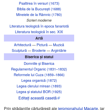
Psaltirea în versuri (1673)
Biblia de la București (1688)
Mineiele de la Râmnic (1780)
Scrieri moderne
Literatura teologică în epoca fanariotă
Literatura teologică în sec. XIX
Artă
Arhitectură
—
Pictură
—
Muzică
Sculptură
—
Broderie
—
Argintărie
Biserica și statul
Domniile și Biserica
Regulamentul Organic (1831–1832)
Reformele lui Cuza (1859–1866)
Legea organică (1872)
Legea clerului mirean (1893)
Legea și statutul BOR (1925)
Editaţi această casetă
Prin strădaniile cărturărești ale
ieromonahului
Macarie
, iar