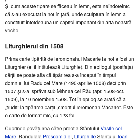
Și cum aceste tipare se făceau în lemn, este neîndoielnic
că s-au executat la noi în țară, unde sculptura în lemn a
constituit întotdeauna un capitol important din arta noastră
veche.
Liturghierul din 1508
Prima carte tipărită de ieromonahul Macarie la noi a fost un
Liturghier (el îl intitulează Liturghie). Din epilogul (postfața)
cărții se poate afla că tipărirea s-a început în timpul
domniei lui Radu cel Mare (1495-aprilie 1508) deci prin
1507 și s-a isprăvit sub Mihnea cel Rău (apr. 1508-oct.
1509), la 10 noiembrie 1508. Tot în epilog se arată că a
„trudit” la tipărirea cărții „smeritul ieromonah Macarie”. Este
o carte de format mic, cu 128 foi.
Cuprinde povățuirea către preot a Sfântului
Vasile cel
Mare
, Rânduiala
Proscomidiei
,
Liturghiile
Sfântului
Ioan