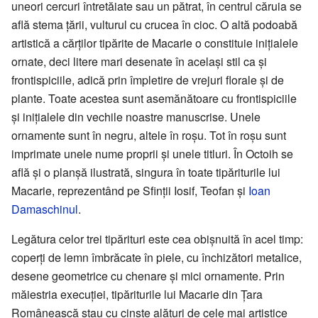
uneori cercuri întretăiate sau un pătrat, în centrul căruia se
află stema țării, vulturul cu crucea în cioc. O altă podoabă
artistică a cărților tipărite de Macarie o constituie inițialele
ornate, deci litere mari desenate în același stil ca și
frontispiciile, adică prin împletire de vrejuri florale și de
plante. Toate acestea sunt asemănătoare cu frontispiciile
și inițialele din vechile noastre manuscrise. Unele
ornamente sunt în negru, altele în roșu. Tot în roșu sunt
imprimate unele nume proprii și unele titluri. În Octoih se
află și o planșă ilustrată, singura în toate tipăriturile lui
Macarie, reprezentând pe Sfinții Iosif, Teofan și
Ioan
Damaschinul
.
Legătura celor trei tipărituri este cea obișnuită în acel timp:
coperți de lemn îmbrăcate în piele, cu închizători metalice,
desene geometrice cu chenare și mici ornamente. Prin
măiestria execuției, tipăriturile lui Macarie din Țara
Românească stau cu cinste alături de cele mai artistice