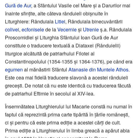
Gură de Aur
, a Sfântului Vasile cel Mare și a Darurilor mai
înainte sfinţite, alte câteva rânduieli obișnuite în
Liturghiere: Rânduiala
Litiei
, Rânduiala binecuvântării
colivei
,
ecfonisele
de la
Vecernie
și
Utrenie
ș.a. Rânduiala
Proscomidiei și Liturghia Sfântului Ioan Gură de Aur
constituie o traducere textuală a Diataxei (Rânduielii)
liturgice alcătuită de patriarhului Filotei al
Constantinopolului (1354-1355 și 1364-1376), pe când era
egumen
al mănăstirii Sfântul
Atanasie din Muntele Athos
.
Este cea mai fidelă traducere slavonă a acestei rânduieli
grecești. De notat că nu este identică cu traducerea făcută
de patriarhul Eftimie în secolul al XIV-lea.
Însemnătatea Liturghierului lui Macarie constă nu numai în
faptul că reprezintă prima carte tipărită în țările românești,
ci și pentru că este prima ediție a acestei cărți de cult.
Prima ediție a Liturghierului în limba greacă a apărut abia