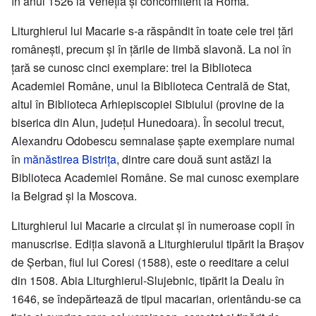
în anul 1526 la Veneția și concomitent la Roma.
Liturghierul lui Macarie s-a răspândit în toate cele trei țări
românești, precum și în țările de limbă slavonă. La noi în
țară se cunosc cinci exemplare: trei la Biblioteca
Academiei Române, unul la Biblioteca Centrală de Stat,
altul în Biblioteca Arhiepiscopiei Sibiului (provine de la
biserica din Alun, județul Hunedoara). În secolul trecut,
Alexandru Odobescu semnalase șapte exemplare numai
în
mănăstirea Bistrița
, dintre care două sunt astăzi la
Biblioteca Academiei Române. Se mai cunosc exemplare
la Belgrad și la Moscova.
Liturghierul lui Macarie a circulat și în numeroase copii în
manuscrise. Ediția slavonă a Liturghierului tipărit la Brașov
de Șerban, fiul lui Coresi (1588), este o reeditare a celui
din 1508. Abia Liturghierul-Slujebnic, tipărit la Dealu în
1646, se îndepărtează de tipul macarian, orientându-se ca