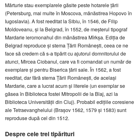
Mărturie stau exemplarele găsite peste hotarele țării
(Petersburg, mai multe în Moscova, mănăstirea Hopovo în
Iugoslavia). A fost reeditat la Sibiu, în 1546, de Filip
Moldoveanu, și la Belgrad, în 1552, de meșterul tipograf
Mardarie ieromonahul din mănăstirea Mîrkșa. Ediția de
Belgrad reproduce și stema Țării Românești, ceea ce ne
face să credem că s-a tipărit cu ajutorul domnitorului de
atunci, Mircea Ciobanul, care va fi comandat un număr de
exemplare și pentru Biserica țării sale. În 1562, a fost
reeditat, dar fără stema Țării Românești, de același
Mardarie, care a lucrat acum și literele (un exemplar se
găsea în Biblioteca fostei Mitropolii de la Blaj, azi la
Biblioteca Universității din Cluj). Probabil edițiile coresiene
ale Tetraevanghelului (Brașov 1562, 1579 și 1583) sunt
reproduse după cel din 1512.
Despre cele trei tipărituri