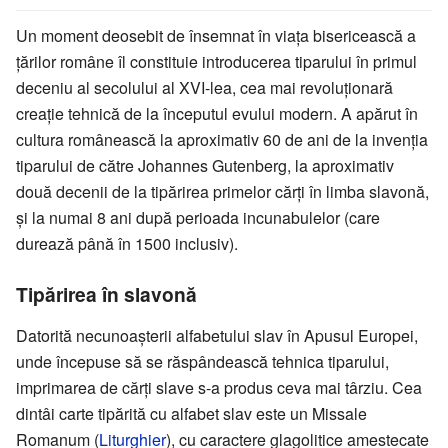
Un moment deosebit de însemnat în viața bisericească a
țărilor române îl constituie introducerea tiparului în primul
deceniu al secolului al XVI-lea, cea mai revoluționară
creație tehnică de la începutul evului modern. A apărut în
cultura românească la aproximativ 60 de ani de la invenția
tiparului de către Johannes Gutenberg, la aproximativ
două decenii de la tipărirea primelor cărți în limba slavonă,
și la numai 8 ani după perioada incunabulelor (care
durează până în 1500 inclusiv).
Tipărirea în slavonă
Datorită necunoașterii alfabetului slav în Apusul Europei,
unde începuse să se răspândească tehnica tiparului,
imprimarea de cărți slave s-a produs ceva mai târziu. Cea
dintâi carte tipărită cu alfabet slav este un Missale
Romanum (
Liturghier
), cu caractere glagolitice amestecate