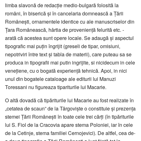
limba slavonă de redacție medio-bulgară folosită la
români, în biserică și în cancelaria domnească a Țării
Românești, ornamentele identice cu ale manuscriselor din
Țara Românească, hârtia de proveniență felurită etc. -
arată că acestea sunt opere locale. Se adaugă și aspectul
tipografic mai puțin îngrijit (greseli de tipar, omisiuni,
nepotriviri între text și tabla de materii), care puteau sa se
produca in tipografii mai putin ingrijite, si nicidecum in cele
venețiene, cu o bogată experiență tehnică. Apoi, in nici
unul din bogatele cataloage ale editurii lui Manuzi
Toressani nu figureaza tipariturile lui Macarie.
O altă dovadă că tipăriturile lui Macarie au fost realizate în
„cetatea de scaun” de la Târgoviște o constituie și prezența
stemei Țării Românești în toate cele trei cărți (în tipăriturile
lui S. Fiol de la Cracovia apare stema Poloniei, iar în cele
de la Cetinje, stema familiei Cernojevici). De altfel, cea de-