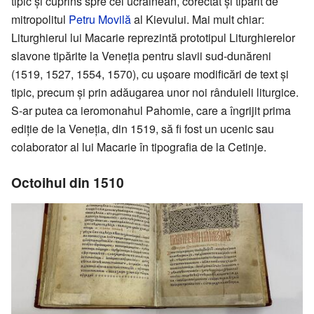
tipic și cuprins spre cel ucrainean, corectat și tipărit de
mitropolitul
Petru Movilă
al Kievului. Mai mult chiar:
Liturghierul lui Macarie reprezintă prototipul Liturghierelor
slavone tipărite la Veneția pentru slavii sud-dunăreni
(1519, 1527, 1554, 1570), cu ușoare modificări de text și
tipic, precum și prin adăugarea unor noi rânduieli liturgice.
S-ar putea ca ieromonahul Pahomie, care a îngrijit prima
ediție de la Veneția, din 1519, să fi fost un ucenic sau
colaborator al lui Macarie în tipografia de la Cetinje.
Octoihul din 1510