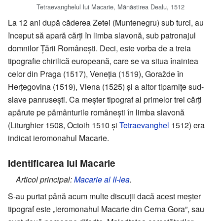
Tetraevanghelul lui Macarie, Mănăstirea Dealu, 1512
La 12 ani după căderea Zetei (Muntenegru) sub turci, au
început să apară cărți în limba slavonă, sub patronajul
domnilor Țării Românești. Deci, este vorba de a treia
tipografie chirilică europeană, care se va situa înaintea
celor din Praga (1517), Veneția (1519), Goražde în
Herțegovina (1519), Viena (1525) și a altor tiparnițe sud-
slave panrusești. Ca meșter tipograf al primelor trei cărți
apărute pe pământurile românești în limba slavonă
(Liturghier 1508, Octoih 1510 și
Tetraevanghel
1512) era
indicat ieromonahul Macarie.
Identificarea lui Macarie
Articol principal:
Macarie al II-lea
.
S-au purtat până acum multe discuții dacă acest meșter
tipograf este „ieromonahul Macarie din Cerna Gora”, sau