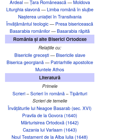
Ardeal
—
Țara Românească
—
Moldova
Liturghia slavonă
—
Limba română în slujbe
Nașterea uniației în Transilvania‎
Învățământul teologic
—
Presa bisericească
Basarabia românilor
—
Basarabia răpită
România și alte Biserici Ortodoxe
Relațiile cu:
Bisericile grecești
—
Bisericile slave
Biserica georgiană
—
Patriarhiile apostolice
Muntele Athos
Literatură
Primele
Scrieri
–
Scrieri în română
–
Tipărituri
Scrieri de temelie
Învățăturile lui Neagoe Basarab (sec. XVI)
Pravila de la Govora (1640)
Mărturisirea Ortodoxă (1642)
Cazania lui Varlaam (1643)
Noul Testament de la Alba Iulia (1648)