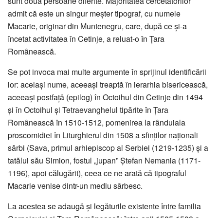
sunt două persoane diferite. Majoritatea cercetătorilor
admit că este un singur meșter tipograf, cu numele
Macarie, originar din Muntenegru, care, după ce și-a
încetat activitatea în Cetinje, a reluat-o în Țara
Românească.
Se pot invoca mai multe argumente în sprijinul identificării
lor: același nume, aceeași treaptă în ierarhia bisericească,
aceeași postfață (epilog) în Octoihul din Cetinje din 1494
și în Octoihul și Tetraevanghelul tipărite în Țara
Românească în 1510-1512, pomenirea la rânduiala
proscomidiei în Liturghierul din 1508 a sfinților naționali
sârbi (Sava, primul arhiepiscop al Serbiei (1219-1235) și a
tatălui său Simion, fostul „jupan” Ștefan Nemania (1171-
1196), apoi călugărit), ceea ce ne arată că tipograful
Macarie venise dintr-un mediu sârbesc.
La acestea se adaugă și legăturile existente între familia