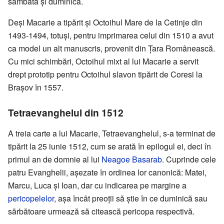
sâmbătă și duminică.
Deși Macarie a tipărit și Octoihul Mare de la Cetinje din
1493-1494, totuși, pentru imprimarea celui din 1510 a avut
ca model un alt manuscris, provenit din Țara Românească.
Cu mici schimbări, Octoihul mixt al lui Macarie a servit
drept prototip pentru Octoihul slavon tipărit de Coresi la
Brașov în 1557.
Tetraevanghelul din 1512
A treia carte a lui Macarie, Tetraevanghelul, s-a terminat de
tipărit la 25 iunie 1512, cum se arată în epilogul ei, deci în
primul an de domnie al lui
Neagoe Basarab
. Cuprinde cele
patru Evanghelii, așezate în ordinea lor canonică: Matei,
Marcu, Luca și Ioan, dar cu indicarea pe margine a
pericopelelor
, așa încât preoții să știe în ce duminică sau
sărbătoare urmează să citească pericopa respectivă.