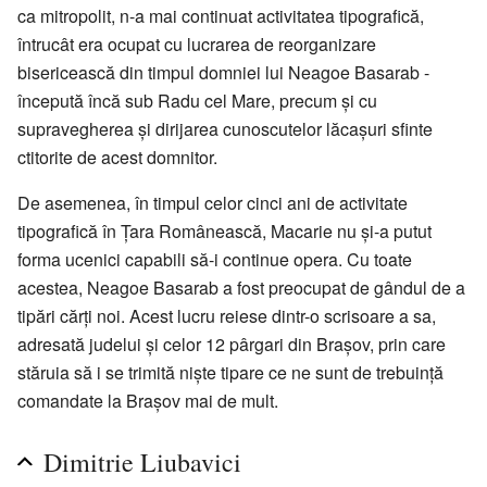
ca mitropolit, n-a mai continuat activitatea tipografică,
întrucât era ocupat cu lucrarea de reorganizare
bisericească din timpul domniei lui Neagoe Basarab -
începută încă sub Radu cel Mare, precum și cu
supravegherea și dirijarea cunoscutelor lăcașuri sfinte
ctitorite de acest domnitor.
De asemenea, în timpul celor cinci ani de activitate
tipografică în Țara Românească, Macarie nu și-a putut
forma ucenici capabili să-i continue opera. Cu toate
acestea, Neagoe Basarab a fost preocupat de gândul de a
tipări cărți noi. Acest lucru reiese dintr-o scrisoare a sa,
adresată judelui și celor 12 pârgari din Brașov, prin care
stăruia să i se trimită niște tipare ce ne sunt de trebuință
comandate la Brașov mai de mult.
Dimitrie Liubavici