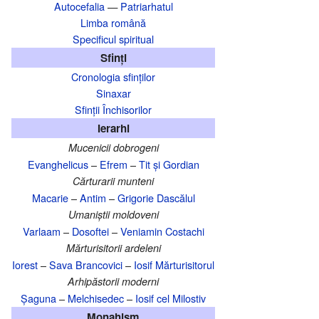
Autocefalia
—
Patriarhatul
Limba română
Specificul spiritual
Sfinți
Cronologia sfinților
Sinaxar
Sfinții Închisorilor
Ierarhi
Mucenicii dobrogeni
Evanghelicus
–
Efrem
–
Tit și Gordian
Cărturarii munteni
Macarie
–
Antim
–
Grigorie Dascălul
Umaniștii moldoveni
Varlaam
–
Dosoftei
–
Veniamin Costachi
Mărturisitorii ardeleni
Iorest
–
Sava Brancovici
–
Iosif Mărturisitorul
Arhipăstorii moderni
Șaguna
–
Melchisedec
–
Iosif cel Milostiv
Monahism