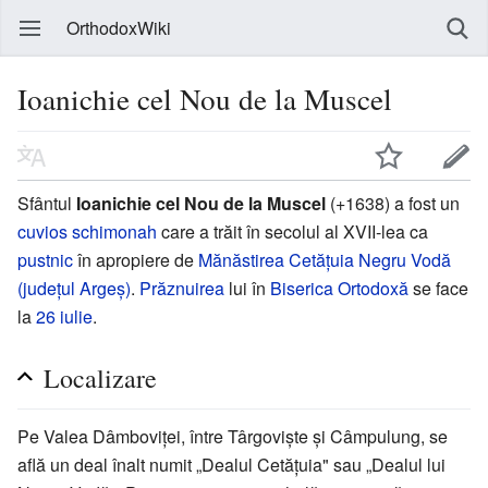
OrthodoxWiki
Ioanichie cel Nou de la Muscel
Sfântul
Ioanichie cel Nou de la Muscel
(+1638) a fost un
cuvios
schimonah
care a trăit în secolul al XVII-lea ca
pustnic
în apropiere de
Mănăstirea Cetățuia Negru Vodă
(județul Argeș)
.
Prăznuirea
lui în
Biserica Ortodoxă
se face
la
26 iulie
.
Localizare
Pe Valea Dâmboviței, între Târgoviște și Câmpulung, se
află un deal înalt numit „Dealul Cetățuia" sau „Dealul lui