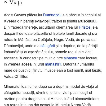
Viața
Acest Cuvios plăcut lui
Dumnezeu
s-a născut în secolul al
XVI-lea din părinți evlavioși, trăitori în ținutul Muscelului.
Din fragedă tinerețe, ascultând chemarea lui
Hristos
, s-a
despărțit de toate plăcerile și ispitele lumii deșarte și s-a
retras în Mănăstirea Cetățuia, Negru-Vodă, de pe valea
Dâmboviței, unde s-a
călugărit
și a deprins, de la părinții
îmbunătățiți ai așezământului, primele reguli ale vieții
ascetice. A cunoscut pe mulți dintre
sihaștrii
care locuiau
în vremea aceea în jurul
mănăstirii
. Datorită numărului
mare de pustnici, ținutul muscelean a fost numit, mai târziu,
Valea Chiliilor.
Minunatul Ioanichie, după ce a deprins modul de viață al
călugărilor iscusiți, râvnind fericitei vieți pustnicești și
arzând pentru dragostea lui Hristos, luând binecuvântare,
s-a retras într-una din peșterile Muntelui Negru-Vodă,