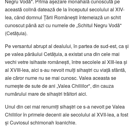
Negru Vodă". Prima așezare monahală cunoscută pe
această colină datează de la începutul secolului al XIV-
lea, când domnul Țării Românești întemeiază un schit
cunoscut până azi cu numele de „Schitul Negru Vodă"
(Cetățuia).
Pe versantul abrupt al dealului, în partea de sud-est, ca și
pe valea pârâului Cetățuia, a existat una din cele mai
vechi vetre isihaste românești, între secolele al XIII-lea și
al XVIII-lea, aici s-au nevoit mulți sihaștri cu viață sfântă,
ale căror nume nu se mai cunosc. Valea aceasta se
numește de sute de ani „Valea Chiliilor", din cauza
numărului mare de sihaștri trăitori aici.
Unul din cei mai renumiți sihaștri ce s-a nevoit pe Valea
Chiliilor în primele decenii ale secolului al XVII-lea, a fost
și Cuviosul schimonah Ioanichie.