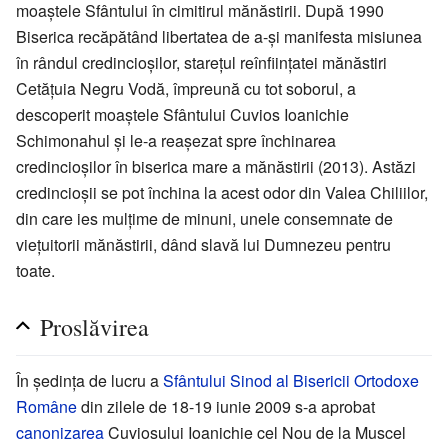
moaștele Sfântului în cimitirul mănăstirii. După 1990
Biserica recăpătând libertatea de a-și manifesta misiunea
în rândul credincioșilor, starețul reînființatei mănăstiri
Cetățuia Negru Vodă, împreună cu tot soborul, a
descoperit moaștele Sfântului Cuvios Ioanichie
Schimonahul și le-a reașezat spre închinarea
credincioșilor în biserica mare a mănăstirii (2013). Astăzi
credincioșii se pot închina la acest odor din Valea Chiliilor,
din care ies mulțime de minuni, unele consemnate de
viețuitorii mănăstirii, dând slavă lui Dumnezeu pentru
toate.
Proslăvirea
În ședința de lucru a
Sfântului Sinod al Bisericii Ortodoxe
Române
din zilele de 18-19 iunie 2009 s-a aprobat
canonizarea
Cuviosului Ioanichie cel Nou de la Muscel