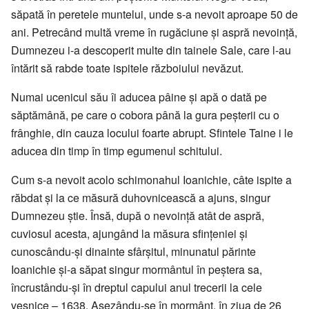
săpată în peretele muntelui, unde s-a nevoit aproape 50 de
ani. Petrecând multă vreme în rugăciune și aspră nevoință,
Dumnezeu i-a descoperit multe din tainele Sale, care l-au
întărit să rabde toate ispitele războiului nevăzut.
Numai ucenicul său îi aducea pâine și apă o dată pe
săptămână, pe care o cobora până la gura peșterii cu o
frânghie, din cauza locului foarte abrupt. Sfintele Taine i le
aducea din timp în timp egumenul schitului.
Cum s-a nevoit acolo schimonahul Ioanichie, câte ispite a
răbdat și la ce măsură duhovnicească a ajuns, singur
Dumnezeu știe. Însă, după o nevoință atât de aspră,
cuviosul acesta, ajungând la măsura sfințeniei și
cunoscându-și dinainte sfârșitul, minunatul părinte
Ioanichie și-a săpat singur mormântul în peștera sa,
încrustându-și în dreptul capului anul trecerii la cele
veșnice – 1638. Așezându-se în mormânt, în ziua de 26