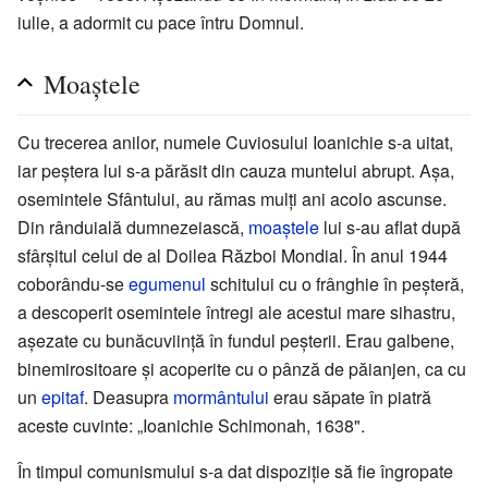
iulie, a adormit cu pace întru Domnul.
Moaștele
Cu trecerea anilor, numele Cuviosului Ioanichie s-a uitat,
iar peștera lui s-a părăsit din cauza muntelui abrupt. Așa,
osemintele Sfântului, au rămas mulți ani acolo ascunse.
Din rânduială dumnezeiască,
moaștele
lui s-au aflat după
sfârșitul celui de al Doilea Război Mondial. În anul 1944
coborându-se
egumenul
schitului cu o frânghie în peșteră,
a descoperit osemintele întregi ale acestui mare sihastru,
așezate cu bunăcuviință în fundul peșterii. Erau galbene,
binemirositoare și acoperite cu o pânză de păianjen, ca cu
un
epitaf
. Deasupra
mormântului
erau săpate în piatră
aceste cuvinte: „Ioanichie Schimonah, 1638".
În timpul comunismului s-a dat dispoziție să fie îngropate