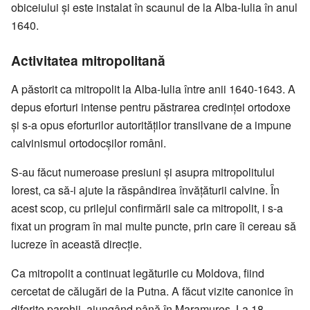
obiceiului și este instalat în scaunul de la Alba-Iulia în anul
1640.
Activitatea mitropolitană
A păstorit ca mitropolit la Alba-Iulia între anii 1640-1643. A
depus eforturi intense pentru păstrarea credinței ortodoxe
și s-a opus eforturilor autorităților transilvane de a impune
calvinismul ortodocșilor români.
S-au făcut numeroase presiuni și asupra mitropolitului
Iorest, ca să-i ajute la răspândirea învățăturii calvine. În
acest scop, cu prilejul confirmării sale ca mitropolit, i s-a
fixat un program în mai multe puncte, prin care îi cereau să
lucreze în această direcție.
Ca mitropolit a continuat legăturile cu Moldova, fiind
cercetat de călugări de la Putna. A făcut vizite canonice în
diferite parohii, ajungând până în Maramureș. La 18