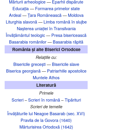
Mărturii arheologice
—
Eparhii dispărute
Educația
—
Formarea primelor state
Ardeal
—
Țara Românească
—
Moldova
Liturghia slavonă
—
Limba română în slujbe
Nașterea uniației în Transilvania‎
Învățământul teologic
—
Presa bisericească
Basarabia românilor
—
Basarabia răpită
România și alte Biserici Ortodoxe
Relațiile cu:
Bisericile grecești
—
Bisericile slave
Biserica georgiană
—
Patriarhiile apostolice
Muntele Athos
Literatură
Primele
Scrieri
–
Scrieri în română
–
Tipărituri
Scrieri de temelie
Învățăturile lui Neagoe Basarab (sec. XVI)
Pravila de la Govora (1640)
Mărturisirea Ortodoxă (1642)