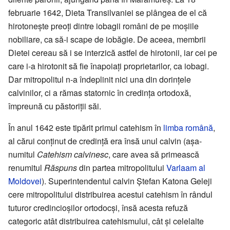
februarie 1642, Dieta Transilvaniei se plângea de el că
hirotonește preoți dintre iobagii români de pe moșiile
nobiliare, ca să-i scape de iobăgie. De aceea, membrii
Dietei cereau să i se interzică astfel de hirotonii, iar cei pe
care i-a hirotonit să fie înapoiați proprietarilor, ca iobagi.
Dar mitropolitul n-a îndeplinit nici una din dorințele
calvinilor, ci a rămas statornic în credința ortodoxă,
împreună cu păstoriții săi.
În anul 1642 este tipărit primul catehism în
limba română
,
al cărui conținut de credință era însă unul calvin (așa-
numitul
Catehism calvinesc
, care avea să primească
renumitul
Răspuns
din partea mitropolitului
Varlaam al
Moldovei
). Superintendentul calvin Ștefan Katona Geleji
cere mitropolitului distribuirea acestui catehism în rândul
tuturor credincioșilor ortodocși, însă acesta refuză
categoric atât distribuirea catehismului, cât și celelalte