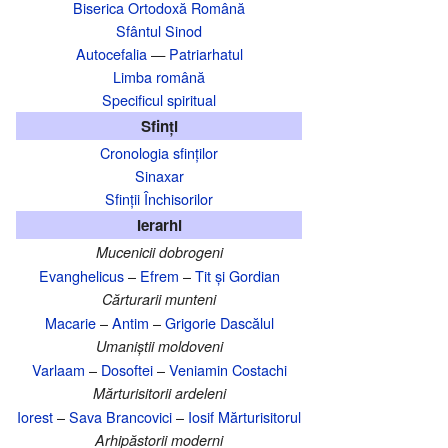
Biserica Ortodoxă Română
Sfântul Sinod
Autocefalia
—
Patriarhatul
Limba română
Specificul spiritual
Sfinți
Cronologia sfinților
Sinaxar
Sfinții Închisorilor
Ierarhi
Mucenicii dobrogeni
Evanghelicus
–
Efrem
–
Tit și Gordian
Cărturarii munteni
Macarie
–
Antim
–
Grigorie Dascălul
Umaniștii moldoveni
Varlaam
–
Dosoftei
–
Veniamin Costachi
Mărturisitorii ardeleni
Iorest
–
Sava Brancovici
–
Iosif Mărturisitorul
Arhipăstorii moderni