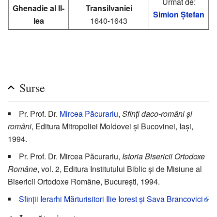
Urmat de:
Ghenadie al II-
Transilvaniei
Simion Ștefan
lea
1640-1643
Surse
Pr. Prof. Dr.
Mircea Păcurariu
,
Sfinți daco-români și
români
, Editura Mitropoliei Moldovei și Bucovinei, Iași,
1994.
Pr. Prof. Dr. Mircea Păcurariu,
Istoria Bisericii Ortodoxe
Române
, vol. 2, Editura Institutului Biblic și de Misiune al
Bisericii Ortodoxe Române, București, 1994.
Sfinții Ierarhi Mărturisitori Ilie Iorest și Sava Brancovici