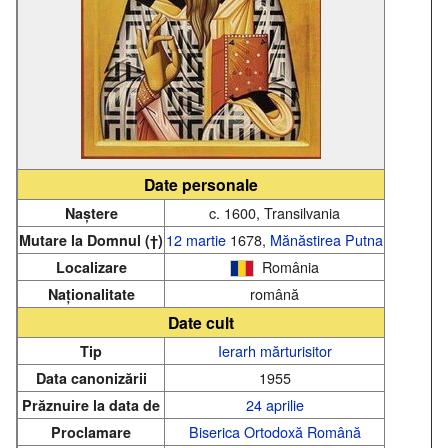
Date personale
c. 1600, Transilvania
Naștere
12 martie
1678,
Mănăstirea Putna
Mutare la Domnul (†)
România
Localizare
română
Naționalitate
Date cult
Ierarh
mărturisitor
Tip
1955
Data canonizării
24 aprilie
Prăznuire la data de
Biserica Ortodoxă Română
Proclamare