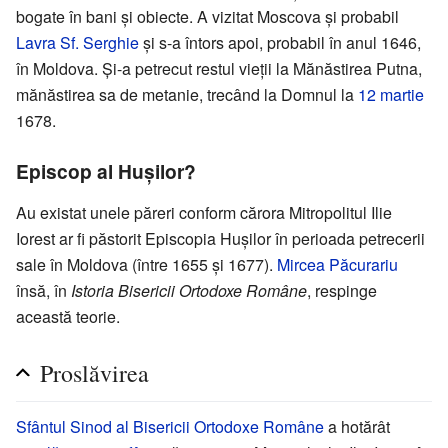
bogate în bani și obiecte. A vizitat Moscova și probabil
Lavra Sf. Serghie
și s-a întors apoi, probabil în anul 1646,
în Moldova. Și-a petrecut restul vieții la Mănăstirea Putna,
mănăstirea sa de metanie, trecând la Domnul la
12 martie
1678.
Episcop al Hușilor?
Au existat unele păreri conform cărora Mitropolitul Ilie
Iorest ar fi păstorit Episcopia Hușilor în perioada petrecerii
sale în Moldova (între 1655 și 1677).
Mircea Păcurariu
însă, în
Istoria Bisericii Ortodoxe Române
, respinge
această teorie.
Proslăvirea
Sfântul Sinod al Bisericii Ortodoxe Române
a hotărât