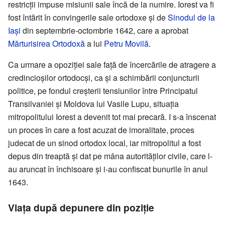
restricții impuse misiunii sale încă de la numire. Iorest va fi
fost întărit în convingerile sale ortodoxe și de
Sinodul de la
Iași
din septembrie-octombrie 1642, care a aprobat
Mărturisirea Ortodoxă
a lui
Petru Movilă
.
Ca urmare a opoziției sale față de încercările de atragere a
credincioșilor ortodocși, ca și a schimbării conjuncturii
politice, pe fondul creșterii tensiunilor între Principatul
Transilvaniei și Moldova lui Vasile Lupu, situația
mitropolitului Iorest a devenit tot mai precară. I s-a înscenat
un proces în care a fost acuzat de imoralitate, proces
judecat de un sinod ortodox local, iar mitropolitul a fost
depus din treaptă și dat pe mâna autorităților civile, care l-
au aruncat în închisoare și i-au confiscat bunurile în anul
1643.
Viața după depunere din poziție