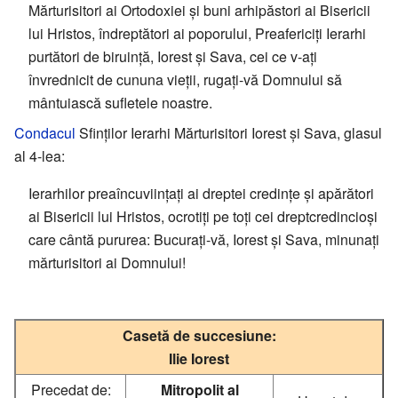
Mărturisitori ai Ortodoxiei și buni arhipăstori ai Bisericii
lui Hristos, îndreptători ai poporului, Preafericiți Ierarhi
purtători de biruință, Iorest și Sava, cei ce v-ați
învrednicit de cununa vieții, rugați-vă Domnului să
mântuiască sufletele noastre.
Condacul
Sfinților Ierarhi Mărturisitori Iorest și Sava, glasul
al 4-lea:
Ierarhilor preaîncuviințați ai dreptei credințe și apărători
ai Bisericii lui Hristos, ocrotiți pe toți cei dreptcredincioși
care cântă pururea: Bucurați-vă, Iorest și Sava, minunați
mărturisitori ai Domnului!
Casetă de succesiune:
Ilie Iorest
Precedat de:
Mitropolit al