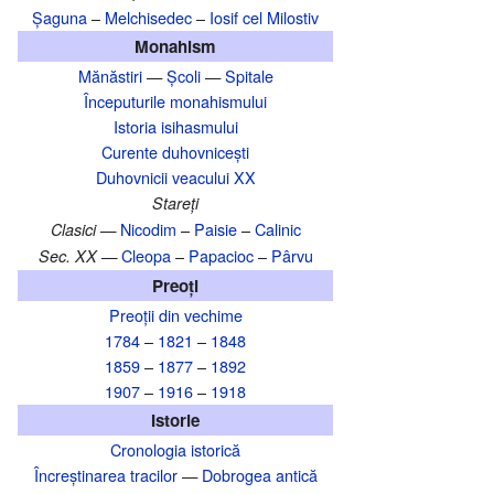
Șaguna
–
Melchisedec
–
Iosif cel Milostiv
Monahism
Mănăstiri
—
Școli
—
Spitale
Începuturile monahismului
Istoria isihasmului
Curente duhovnicești
Duhovnicii veacului XX
Stareți
Nicodim
–
Paisie
–
Calinic
Clasici —
Cleopa
–
Papacioc
–
Pârvu
Sec. XX —
Preoți
Preoții din vechime
1784
–
1821
–
1848
1859
–
1877
–
1892
1907
–
1916
–
1918
Istorie
Cronologia istorică
Încreștinarea tracilor
—
Dobrogea antică