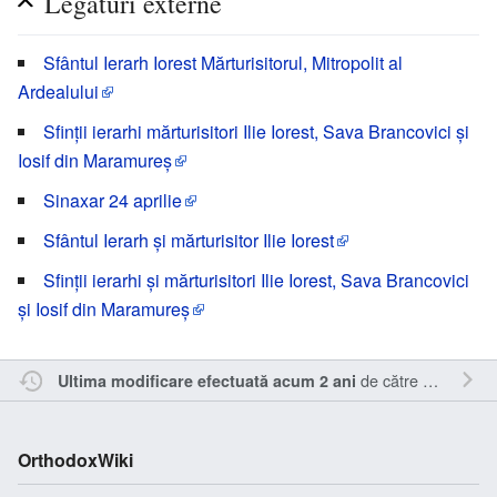
Legături externe
Sfântul Ierarh Iorest Mărturisitorul, Mitropolit al
Ardealului
Sfinții ierarhi mărturisitori Ilie Iorest, Sava Brancovici și
Iosif din Maramureș
Sinaxar 24 aprilie
Sfântul Ierarh și mărturisitor Ilie Iorest
Sfinții ierarhi și mărturisitori Ilie Iorest, Sava Brancovici
și Iosif din Maramureș
de către
RappY
.
Ultima modificare efectuată acum 2 ani
OrthodoxWiki