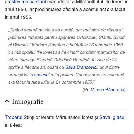
proslăvirea
ca
sfânt
mărturisitor a Mitropolitului Ilie Iorest în
anul 1950, iar proclamarea oficială a acestui act s-a făcut
în anul 1955.
„Ținând seamă de viața sa curată, dar mai ales de râvna și
pătimirea îndurată pentru apărarea Ortodoxiei, Sfântul Sinod
al Bisericii Ortodoxe Române a hotărât la 28 februarie 1950
ca mitropolitul Ilie Iorest să fie cinstit ca sfânt mărturisitor de
către întreaga Biserică Ortodoxă Română, în ziua de 24
aprilie a fiecărui an, odată cu
Sava Brancovici
, unul dintre
urmașii lui în
scaunul
mitropolitan. Canonizarea sa solemnă
s-a făcut la Alba Iulia, la 21 octombrie 1955.”
(Pr.
Mircea Păcurariu
)
Imnografie
Troparul
Sfinților Ierarhi Mărturisitori Iorest și
Sava
,
glasul
al 8-lea: