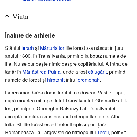
Viața
Înainte de arhierie
Sfântul
Ierarh
și
Mărturisitor
Ilie Iorest s-a născut în jurul
anului 1600, în Transilvania, primind la botez numele de
Ilie. Nu se cunoaște nimic despre copilăria lui. A intrat de
tânăr în
Mănăstirea Putna
, unde a fost
călugărit
, primind
numele de Iorest și
hirotonit
întru
ieromonah
.
La recomandarea domnitorului moldovean Vasile Lupu,
după moartea mitropolitului Transilvaniei, Ghenadie al II-
lea, principele Gheorghe Rákoczy I al Transilvaniei
acceptă numirea sa în scaunul mitropolitan de la Alba-
Iulia. Sf. Ilie Iorest este hirotonit episcop în Țara
Românească, la Târgoviște de mitropolitul
Teofil
, potrivit