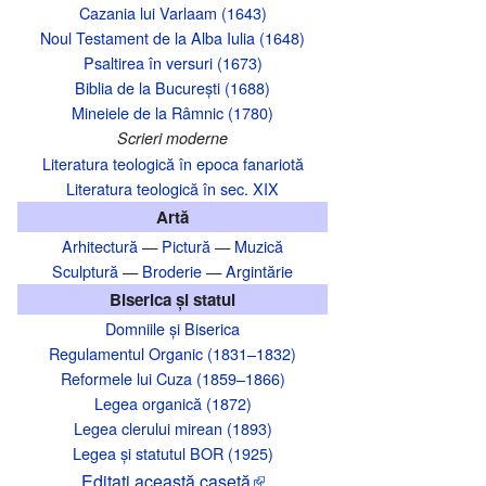
Cazania lui Varlaam (1643)
Noul Testament de la Alba Iulia (1648)
Psaltirea în versuri (1673)
Biblia de la București (1688)
Mineiele de la Râmnic (1780)
Scrieri moderne
Literatura teologică în epoca fanariotă
Literatura teologică în sec. XIX
Artă
Arhitectură
—
Pictură
—
Muzică
Sculptură
—
Broderie
—
Argintărie
Biserica și statul
Domniile și Biserica
Regulamentul Organic (1831–1832)
Reformele lui Cuza (1859–1866)
Legea organică (1872)
Legea clerului mirean (1893)
Legea și statutul BOR (1925)
Editaţi această casetă