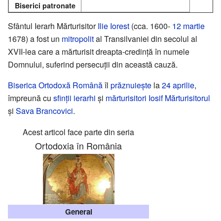
Biserici patronate
Sfântul Ierarh Mărturisitor
Ilie Iorest
(cca. 1600-
12 martie
1678) a fost un
mitropolit
al Transilvaniei din secolul al
XVII-lea care a mărturisit dreapta-credință în numele
Domnului, suferind persecuții din această cauză.
Biserica Ortodoxă Română
îl
prăznuiește
la
24 aprilie
,
împreună cu
sfinții
ierarhi
și
mărturisitori
Iosif Mărturisitorul
și
Sava Brancovici
.
Acest articol face parte din seria
Ortodoxia în România
General