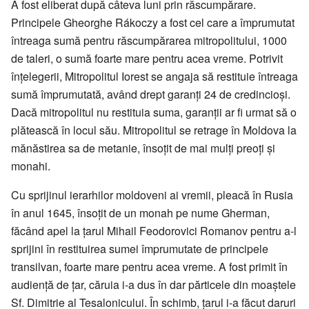
A fost eliberat după câteva luni prin răscumpărare.
Principele Gheorghe Rákoczy a fost cel care a împrumutat
întreaga sumă pentru răscumpărarea mitropolitului, 1000
de taleri, o sumă foarte mare pentru acea vreme. Potrivit
înțelegerii, Mitropolitul Iorest se angaja să restituie întreaga
sumă împrumutată, având drept garanți 24 de credincioși.
Dacă mitropolitul nu restituia suma, garanții ar fi urmat să o
plătească în locul său. Mitropolitul se retrage în Moldova la
mănăstirea sa de metanie, însoțit de mai mulți preoți și
monahi.
Cu sprijinul ierarhilor moldoveni ai vremii, pleacă în Rusia
în anul 1645, însoțit de un monah pe nume Gherman,
făcând apel la țarul Mihail Feodorovici Romanov pentru a-l
sprijini în restituirea sumei împrumutate de principele
transilvan, foarte mare pentru acea vreme. A fost primit în
audiență de țar, căruia i-a dus în dar părticele din moaștele
Sf. Dimitrie al Tesalonicului. În schimb, țarul i-a făcut daruri