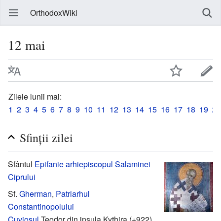
OrthodoxWiki
12 mai
Zilele lunii mai:
1
2
3
4
5
6
7
8
9
10
11
12
13
14
15
16
17
18
19
20
Sfinții zilei
Sfântul
Epifanie arhiepiscopul Salaminei
Ciprului
Sf.
Gherman
,
Patriarhul
Constantinopolului
Cuviosul
Teodor din insula Kythira (+922)