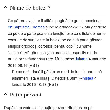
Nume de botez ?
Ce părere aveți, ar fi utilă o pagină de genul acesteua:
en:Baptismal_names
și pe ro.orthodoxwiki? Mă gândesc
ca pe de o parte poate sa funcționeze ca o listă de nume
comune de sfinți date la botez, pe de altă parte găsirea
sfinților ortodocși ocrotitori pentru copiii cu nume
"atipice". Mă gândesc și la practica, respectiv moda
numelor "străine" sau rare. Mulțumesc.
Iuliana
4 ianuarie
2015 08:16 (PST)
De ce nu?! dacă îi găsim un mod de funcționare - că
altminteri lista e însăși Categoria Sfinți.--
Inistea
4
ianuarie 2015 10:13 (PST)
Puțin prezent
După cum vedeți, sunt puțin prezent zilele astea pe