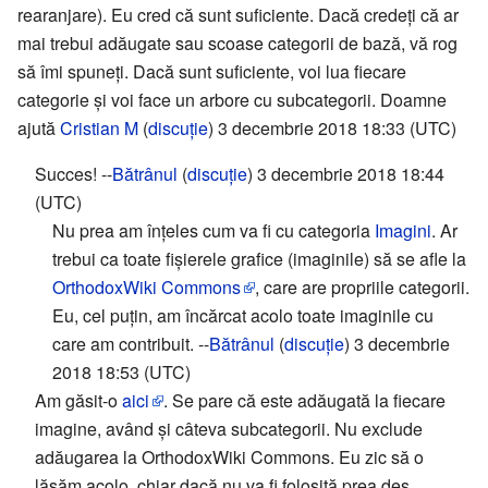
rearanjare). Eu cred că sunt suficiente. Dacă credeți că ar
mai trebui adăugate sau scoase categorii de bază, vă rog
să îmi spuneți. Dacă sunt suficiente, voi lua fiecare
categorie și voi face un arbore cu subcategorii. Doamne
ajută
Cristian M
(
discuție
) 3 decembrie 2018 18:33 (UTC)
Succes! --
Bătrânul
(
discuție
) 3 decembrie 2018 18:44
(UTC)
Nu prea am înțeles cum va fi cu categoria
Imagini
. Ar
trebui ca toate fișierele grafice (imaginile) să se afle la
OrthodoxWiki Commons
, care are propriile categorii.
Eu, cel puțin, am încărcat acolo toate imaginile cu
care am contribuit. --
Bătrânul
(
discuție
) 3 decembrie
2018 18:53 (UTC)
Am găsit-o
aici
. Se pare că este adăugată la fiecare
imagine, având și câteva subcategorii. Nu exclude
adăugarea la OrthodoxWiki Commons. Eu zic să o
lăsăm acolo, chiar dacă nu va fi folosită prea des.