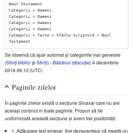
Noul Testament

Categorii > Oameni

Categorii > Oameni

Categorii > Oameni

Categorii > Oameni

Categorii > Texte > Sfânta Scriptură > Noul 
Se observă că apar automat și categoriile mai generale
(
Sfinți biblici
și
Sfinți
).--
Bătrânul
(
discuție
) 4 decembrie
2018 06:13 (UTC)
Paginile zilelor
În paginile zilelor există o secțiune
Sinaxar
care nu are
același conținut în toate paginile. Propun să fie
uniformizată această secțiune și avem trei posibilități:
1. Adăugare text sinaxar. Are dezavantajul că repetă un