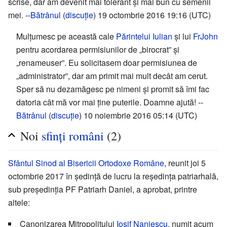
scrise, dar am devenit mai tolerant și mai bun cu semenii
mei. --
Bătrânul
(
discuție
) 19 octombrie 2016 19:16 (UTC)
Mulțumesc pe această cale
Părintelui Iulian
și lui
FrJohn
pentru acordarea permisiunilor de „birocrat” și
„renameuser”. Eu solicitasem doar permisiunea de
„administrator”, dar am primit mai mult decât am cerut.
Sper să nu dezamăgesc pe nimeni și promit să îmi fac
datoria cât mă vor mai ține puterile. Doamne ajută! --
Bătrânul
(
discuție
) 10 noiembrie 2016 05:14 (UTC)
Noi
sfinți români
(2)
Sfântul Sinod al Bisericii Ortodoxe Române
, reunit joi 5
octombrie 2017 în ședință de lucru la reședința patriarhală,
sub președinția PF Patriarh Daniel, a aprobat, printre
altele:
Canonizarea Mitropolitului
Iosif Naniescu
, numit acum