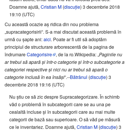
Doamne ajută,
Cristian M
(
discuție
) 3 decembrie 2018
19:10 (UTC)
Cu această ocazie aș ridica din nou problema
„supracategorisirii”. S-a mai discutat această problemă în
urmă cu șapte ani:
aici
. Poate ar fi util să adoptăm
principiul de structurare arborescentă de la pagina de
îndrumare
Categorisire
, de la ro.Wikipedia: „
Paginile nu
ar trebui să apară și într-o categorie și într-o subcategorie a
categoriei respective și nici nu ar trebui să apară o
categorie inclusă în ea însăși
”.--
Bătrânul
(
discuție
) 3
decembrie 2018 19:16 (UTC)
Nu știu ce să zic despre Supracategorizare. În schimb
văd o problemă în subcategorii care se au una pe
cealaltă incluse și în subcategorii care au mai multe
categorii de bază sau superioare. O să văd pe măsură
ce le inventariez. Doamne ajută,
Cristian M
(
discuție
) 3