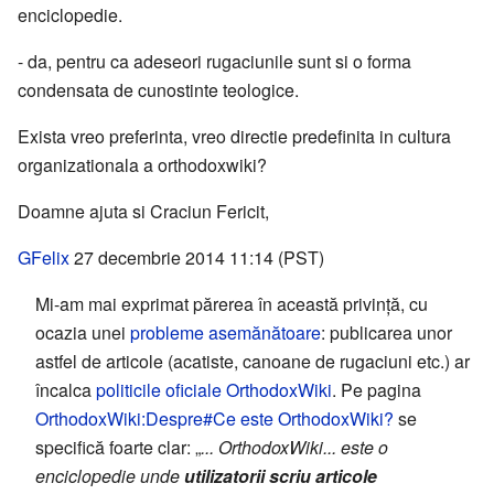
enciclopedie.
- da, pentru ca adeseori rugaciunile sunt si o forma
condensata de cunostinte teologice.
Exista vreo preferinta, vreo directie predefinita in cultura
organizationala a orthodoxwiki?
Doamne ajuta si Craciun Fericit,
GFelix
27 decembrie 2014 11:14 (PST)
Mi-am mai exprimat părerea în această privință, cu
ocazia unei
probleme asemănătoare
: publicarea unor
astfel de articole (acatiste, canoane de rugaciuni etc.) ar
încalca
politicile oficiale OrthodoxWiki
. Pe pagina
OrthodoxWiki:Despre#Ce este OrthodoxWiki?
se
specifică foarte clar: „
... OrthodoxWiki... este o
enciclopedie unde
utilizatorii scriu articole