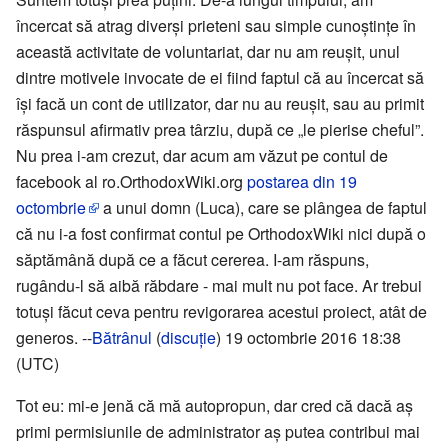
încercat să atrag diverși prieteni sau simple cunoștințe în
această activitate de voluntariat, dar nu am reușit, unul
dintre motivele invocate de ei fiind faptul că au încercat să
își facă un cont de utilizator, dar nu au reușit, sau au primit
răspunsul afirmativ prea târziu, după ce „le pierise cheful”.
Nu prea i-am crezut, dar acum am văzut pe contul de
facebook al ro.OrthodoxWiki.org
postarea din 19
octombrie
a unui domn (Luca), care se plângea de faptul
că nu i-a fost confirmat contul pe OrthodoxWiki nici după o
săptămână după ce a făcut cererea. I-am răspuns,
rugându-l să aibă răbdare - mai mult nu pot face. Ar trebui
totuși făcut ceva pentru revigorarea acestui proiect, atât de
generos. --
Bătrânul
(
discuție
) 19 octombrie 2016 18:38
(UTC)
Tot eu: mi-e jenă că mă autopropun, dar cred că dacă aș
primi permisiunile de administrator aș putea contribui mai