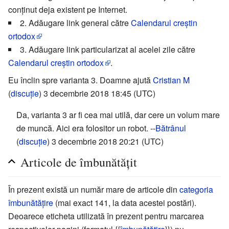
conținut deja existent pe Internet.
2. Adăugare link general către
Calendarul creştin
ortodox
3. Adăugare link particularizat al acelei zile către
Calendarul creştin ortodox
.
Eu înclin spre varianta 3. Doamne ajută
Cristian M
(
discuție
) 3 decembrie 2018 18:45 (UTC)
Da, varianta 3 ar fi cea mai utilă, dar cere un volum mare
de muncă. Aici era folositor un robot. --
Bătrânul
(
discuție
) 3 decembrie 2018 20:21 (UTC)
Articole de îmbunătățit
În prezent există un număr mare de articole din
categoria
îmbunătățire
(mai exact 141, la data acestei postări).
Deoarece eticheta utilizată în prezent pentru marcarea