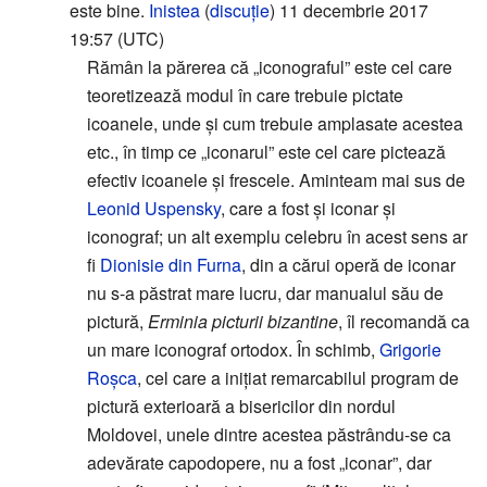
este bine.
Inistea
(
discuție
) 11 decembrie 2017
19:57 (UTC)
Rămân la părerea că „iconograful” este cel care
teoretizează modul în care trebuie pictate
icoanele, unde și cum trebuie amplasate acestea
etc., în timp ce „iconarul” este cel care pictează
efectiv icoanele și frescele. Aminteam mai sus de
Leonid Uspensky
, care a fost și iconar și
iconograf; un alt exemplu celebru în acest sens ar
fi
Dionisie din Furna
, din a cărui operă de iconar
nu s-a păstrat mare lucru, dar manualul său de
pictură,
Erminia picturii bizantine
, îl recomandă ca
un mare iconograf ortodox. În schimb,
Grigorie
Roșca
, cel care a inițiat remarcabilul program de
pictură exterioară a bisericilor din nordul
Moldovei, unele dintre acestea păstrându-se ca
adevărate capodopere, nu a fost „iconar”, dar