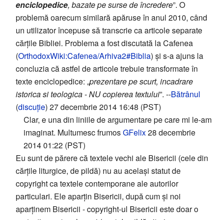
enciclopedice
, bazate pe surse de încredere
”. O
problemă oarecum similară apăruse în anul 2010, când
un utilizator începuse să transcrie ca articole separate
cărţile Bibliei. Problema a fost discutată la Cafenea
(
OrthodoxWiki:Cafenea/Arhiva2#Biblia
) și s-a ajuns la
concluzia că astfel de articole trebuie transformate în
texte enciclopedice: „
prezentare pe scurt, incadrare
istorica si teologica - NU copierea textului
”. --
Bătrânul
(
discuție
) 27 decembrie 2014 16:48 (PST)
Clar, e una din liniile de argumentare pe care mi le-am
imaginat. Multumesc frumos
GFelix
28 decembrie
2014 01:22 (PST)
Eu sunt de părere că textele vechi ale Bisericii (cele din
cărțile liturgice, de pildă) nu au același statut de
copyright ca textele contemporane ale autorilor
particulari. Ele aparțin Bisericii, după cum și noi
aparținem Bisericii - copyright-ul Bisericii este doar o