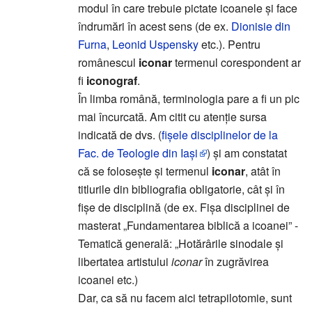
modul în care trebuie pictate icoanele și face
îndrumări în acest sens (de ex.
Dionisie din
Furna
,
Leonid Uspensky
etc.). Pentru
românescul
iconar
termenul corespondent ar
fi
iconograf
.
În limba română, terminologia pare a fi un pic
mai încurcată. Am citit cu atenție sursa
indicată de dvs. (
fișele disciplinelor de la
Fac. de Teologie din Iași
) și am constatat
că se folosește și termenul
iconar
, atât în
titlurile din bibliografia obligatorie, cât și în
fișe de disciplină (de ex. Fișa disciplinei de
masterat „Fundamentarea biblică a icoanei” -
Tematică generală: „Hotărârile sinodale și
libertatea artistului
iconar
în zugrăvirea
icoanei etc.)
Dar, ca să nu facem aici tetrapilotomie, sunt