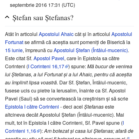
septembrie 2016 17:31 (UTC)
Ștefan sau Ștefanas?
Atât în articolul
Apostolul Ahaic
cât și în articolul
Apostolul
Fortunat
se afirmă că aceștia sunt pomeniți de Biserică la
15 iunie
, împreună cu
Apostolul Ștefan (Întâiul-mucenic)
.
Este citat Sf.
Apostol Pavel
, care în Epistola sa către
Corinteni (
I Corinteni 16,17
) spune:
Mă bucur de venirea
lui Ștefanas, a lui Fortunat și a lui Ahaic, pentru că aceștia
au împlinit lipsa voastră
. Dar Sf. Ștefan, Întâiul-mucenic,
fusese ucis cu pietre la Ierusalim, înainte ca Sf. Apostol
Pavel (Saul) să se convertească la creștinism și să scrie
Epistola I către Corinteni
- deci acel
Ștefanas
este
altcineva decât Apostolul Ștefan (Întâiul-mucenic). Mai
mult, tot în Epistola I către Corinteni, Sf. Pavel spune (
I
Corinteni 1,16
):
Am botezat și casa lui Ștefanas; afară de
aceștia nu știu să mai fi botezat pe altcineva
, precum și (
I