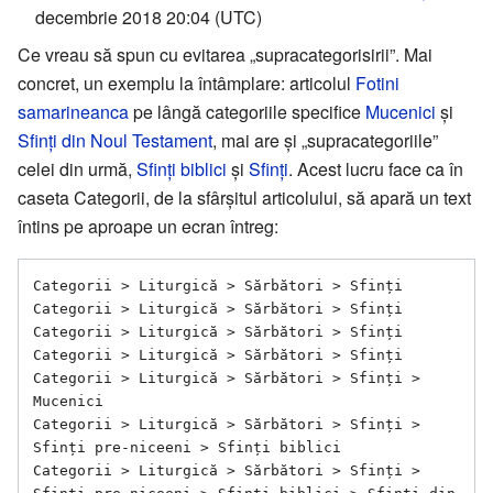
decembrie 2018 20:04 (UTC)
Ce vreau să spun cu evitarea „supracategorisirii”. Mai
concret, un exemplu la întâmplare: articolul
Fotini
samarineanca
pe lângă categoriile specifice
Mucenici
și
Sfinți din Noul Testament
, mai are și „supracategoriile”
celei din urmă,
Sfinți biblici
și
Sfinți
. Acest lucru face ca în
caseta Categorii, de la sfârșitul articolului, să apară un text
întins pe aproape un ecran întreg:
Categorii > Liturgică > Sărbători > Sfinți

Categorii > Liturgică > Sărbători > Sfinți

Categorii > Liturgică > Sărbători > Sfinți

Categorii > Liturgică > Sărbători > Sfinți

Categorii > Liturgică > Sărbători > Sfinți > 
Mucenici

Categorii > Liturgică > Sărbători > Sfinți > 
Sfinți pre-niceeni > Sfinți biblici

Categorii > Liturgică > Sărbători > Sfinți > 