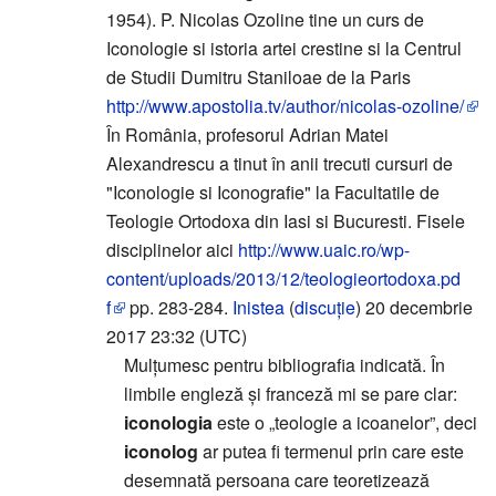
1954). P. Nicolas Ozoline tine un curs de
Iconologie si istoria artei crestine si la Centrul
de Studii Dumitru Staniloae de la Paris
http://www.apostolia.tv/author/nicolas-ozoline/
În România, profesorul Adrian Matei
Alexandrescu a tinut în anii trecuti cursuri de
"Iconologie si Iconografie" la Facultatile de
Teologie Ortodoxa din Iasi si Bucuresti. Fisele
disciplinelor aici
http://www.uaic.ro/wp-
content/uploads/2013/12/teologieortodoxa.pd
f
pp. 283-284.
Inistea
(
discuție
) 20 decembrie
2017 23:32 (UTC)
Mulțumesc pentru bibliografia indicată. În
limbile engleză și franceză mi se pare clar:
iconologia
este o „teologie a icoanelor”, deci
iconolog
ar putea fi termenul prin care este
desemnată persoana care teoretizează