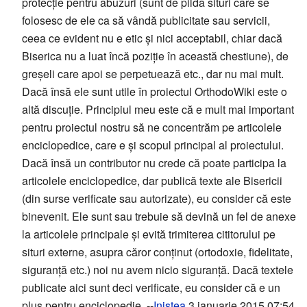
protecție pentru abuzuri (sunt de pildă situri care se
folosesc de ele ca să vândă publicitate sau servicii,
ceea ce evident nu e etic și nici acceptabil, chiar dacă
Biserica nu a luat încă poziție în această chestiune), de
greșeli care apoi se perpetuează etc., dar nu mai mult.
Dacă însă ele sunt utile în proiectul OrthodoWiki este o
altă discuție. Principiul meu este că e mult mai important
pentru proiectul nostru să ne concentrăm pe articolele
enciclopedice, care e și scopul principal al proiectului.
Dacă însă un contributor nu crede că poate participa la
articolele enciclopedice, dar publică texte ale Bisericii
(din surse verificate sau autorizate), eu consider că este
binevenit. Ele sunt sau trebuie să devină un fel de anexe
la articolele principale și evită trimiterea cititorului pe
situri externe, asupra căror conținut (ortodoxie, fidelitate,
siguranță etc.) noi nu avem nicio siguranță. Dacă textele
publicate aici sunt deci verificate, eu consider că e un
plus pentru enciclopedie. --
Inistea
3 ianuarie 2015 07:54