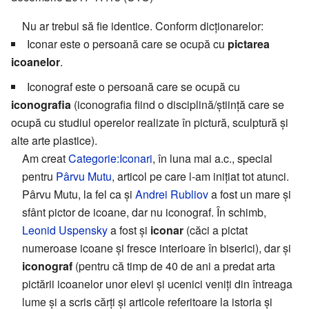
Nu ar trebui să fie identice. Conform dicționarelor:
Iconar este o persoană care se ocupă cu
pictarea
icoanelor
.
Iconograf este o persoană care se ocupă cu
iconografia
(iconografia fiind o disciplină/știință care se
ocupă cu studiul operelor realizate în pictură, sculptură și
alte arte plastice).
Am creat
Categorie:Iconari
, în luna mai a.c., special
pentru
Pârvu Mutu
, articol pe care l-am inițiat tot atunci.
Pârvu Mutu, la fel ca și
Andrei Rubliov
a fost un mare și
sfânt pictor de icoane, dar nu iconograf. În schimb,
Leonid Uspensky
a fost și
iconar
(căci a pictat
numeroase icoane și fresce interioare în biserici), dar și
iconograf
(pentru că timp de 40 de ani a predat arta
pictării icoanelor unor elevi și ucenici veniți din întreaga
lume și a scris cărți și articole referitoare la istoria și