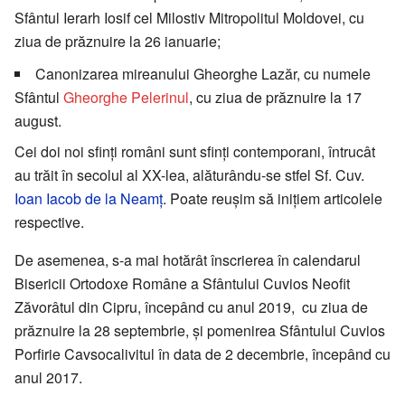
Sfântul Ierarh Iosif cel Milostiv Mitropolitul Moldovei, cu
ziua de prăznuire la 26 ianuarie;
Canonizarea mireanului Gheorghe Lazăr, cu numele
Sfântul
Gheorghe Pelerinul
, cu ziua de prăznuire la 17
august.
Cei doi noi sfinți români sunt sfinți contemporani, întrucât
au trăit în secolul al XX-lea, alăturându-se stfel Sf. Cuv.
Ioan Iacob de la Neamț
. Poate reușim să inițiem articolele
respective.
De asemenea, s-a mai hotărât înscrierea în calendarul
Bisericii Ortodoxe Române a Sfântului Cuvios Neofit
Zăvorâtul din Cipru, începând cu anul 2019, cu ziua de
prăznuire la 28 septembrie, și pomenirea Sfântului Cuvios
Porfirie Cavsocalivitul în data de 2 decembrie, începând cu
anul 2017.