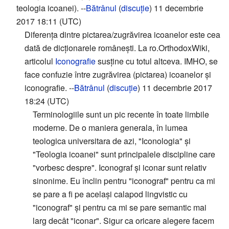
teologia icoanei). --
Bătrânul
(
discuție
) 11 decembrie
2017 18:11 (UTC)
Diferența dintre pictarea/zugrăvirea icoanelor este cea
dată de dicționarele românești. La ro.OrthodoxWiki,
articolul
Iconografie
susține cu totul altceva. IMHO, se
face confuzie între zugrăvirea (pictarea) icoanelor și
iconografie. --
Bătrânul
(
discuție
) 11 decembrie 2017
18:24 (UTC)
Terminologiile sunt un pic recente în toate limbile
moderne. De o maniera generala, în lumea
teologica universitara de azi, "Iconologia" și
"Teologia icoanei" sunt principalele discipline care
"vorbesc despre". Iconograf și iconar sunt relativ
sinonime. Eu înclin pentru "iconograf" pentru ca mi
se pare a fi pe același calapod lingvistic cu
"iconograf" și pentru ca mi se pare semantic mai
larg decât "iconar". Sigur ca oricare alegere facem