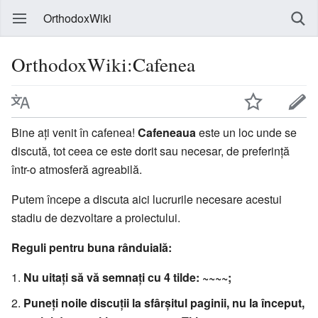
OrthodoxWiki
OrthodoxWiki:Cafenea
Bine ați venit în cafenea!
Cafeneaua
este un loc unde se
discută, tot ceea ce este dorit sau necesar, de preferință
într-o atmosferă agreabilă.
Putem începe a discuta aici lucrurile necesare acestui
stadiu de dezvoltare a proiectului.
Reguli pentru buna rânduială:
Nu uitați să vă semnați cu 4 tilde: ~~~~;
Puneți noile discuții la sfârșitul paginii, nu la început,