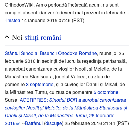
OrthodoxWiki. Am o perioadă încărcată acum, nu sunt
complet absent, dar vor redeveni mai prezent în februarie. -
-
Inistea
14 ianuarie 2015 07:45 (PST)
Noi
sfinți români
Sfântul Sinod al Bisericii Ortodoxe Române
, reunit joi 25
februarie 2016 în ședință de lucru la reședința patriarhală,
a aprobat canonizarea cuvioșilor Neofit și Meletie, de la
Mănăstirea Stânișoara, județul Vâlcea, cu ziua de
pomenire
3 septembrie
, și a cuvioșilor Daniil și Misail, de
la Mănăstirea Turnu, cu ziua de pomenire
5 octombrie
.
Sursa:
AGERPRES:
Sinodul BOR a aprobat canonizarea
cuvioșilor Neofit și Meletie, de la Mănăstirea Stânișoara și
Daniil și Misail, de la Mănăstirea Turnu
, 26 februarie
2016
. --
Bătrânul
(
discuție
) 25 februarie 2016 21:44 (PST)