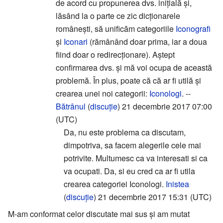
de acord cu propunerea dvs. inițială și,
lăsând la o parte ce zic dicționarele
românești, să unificăm categoriile
Iconografi
și
Iconari
(rămânând doar prima, iar a doua
fiind doar o redirecționare). Aștept
confirmarea dvs. și mă voi ocupa de această
problemă. În plus, poate că că ar fi utilă și
crearea unei noi categorii:
Iconologi
. --
Bătrânul
(
discuție
) 21 decembrie 2017 07:00
(UTC)
Da, nu este problema ca discutam,
dimpotriva, sa facem alegerile cele mai
potrivite. Multumesc ca va interesati si ca
va ocupati. Da, si eu cred ca ar fi utila
crearea categoriei Iconologi.
Inistea
(
discuție
) 21 decembrie 2017 15:31 (UTC)
M-am conformat celor discutate mai sus și am mutat