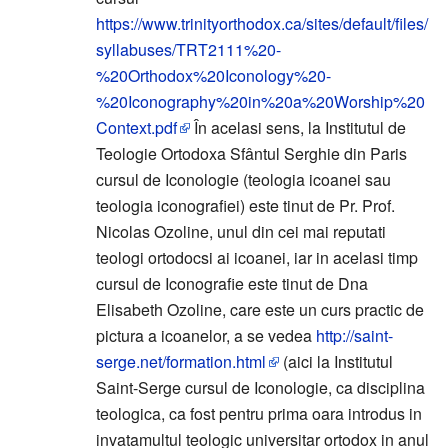
https://www.trinityorthodox.ca/sites/default/files/
syllabuses/TRT2111%20-
%20Orthodox%20Iconology%20-
%20Iconography%20in%20a%20Worship%20
Context.pdf
În acelasi sens, la Institutul de
Teologie Ortodoxa Sfântul Serghie din Paris
cursul de Iconologie (teologia icoanei sau
teologia iconografiei) este tinut de Pr. Prof.
Nicolas Ozoline, unul din cei mai reputati
teologi ortodocsi ai icoanei, iar in acelasi timp
cursul de Iconografie este tinut de Dna
Elisabeth Ozoline, care este un curs practic de
pictura a icoanelor, a se vedea
http://saint-
serge.net/formation.html
(aici la Institutul
Saint-Serge cursul de Iconologie, ca disciplina
teologica, ca fost pentru prima oara introdus in
invatamultul teologic universitar ortodox in anul