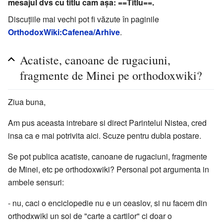
mesajul dvs cu titlu cam așa: ==Titlu==.
Discuțiile mai vechi pot fi văzute în paginile
OrthodoxWiki:Cafenea/Arhive
.
Acatiste, canoane de rugaciuni,
fragmente de Minei pe orthodoxwiki?
Ziua buna,
Am pus aceasta intrebare si direct Parintelui Nistea, cred
insa ca e mai potrivita aici. Scuze pentru dubla postare.
Se pot publica acatiste, canoane de rugaciuni, fragmente
de Minei, etc pe orthodoxwiki? Personal pot argumenta in
ambele sensuri:
- nu, caci o enciclopedie nu e un ceaslov, si nu facem din
orthodxwiki un soi de "carte a cartilor" ci doar o