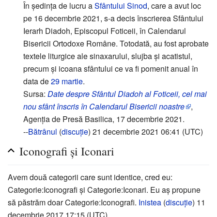
În ședința de lucru a
Sfântului Sinod
, care a avut loc
pe 16 decembrie 2021, s-a decis înscrierea Sfântului
Ierarh Diadoh, Episcopul Foticeii, în Calendarul
Bisericii Ortodoxe Române. Totodată, au fost aprobate
textele liturgice ale sinaxarului, slujba și acatistul,
precum și icoana sfântului ce va fi pomenit anual în
data de
29 martie
.
Sursa:
Date despre Sfântul Diadoh al Foticeii, cel mai
nou sfânt înscris în Calendarul Bisericii noastre
,
Agenția de Presă Basilica, 17 decembrie 2021.
--
Bătrânul
(
discuție
) 21 decembrie 2021 06:41 (UTC)
Iconografi și Iconari
Avem două categorii care sunt identice, cred eu:
Categorie:Iconografi și Categorie:Iconari. Eu aș propune
să păstrăm doar Categorie:Iconografi.
Inistea
(
discuție
) 11
decembrie 2017 17:15 (UTC)