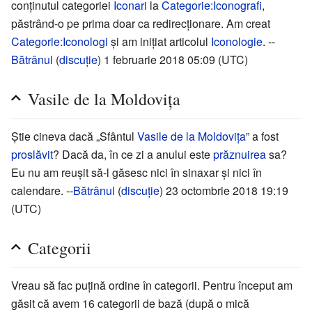
conținutul categoriei
Iconari
la
Categorie:Iconografi
,
păstrând-o pe prima doar ca redirecționare. Am creat
Categorie:Iconologi
și am inițiat articolul
Iconologie
. --
Bătrânul
(
discuție
) 1 februarie 2018 05:09 (UTC)
Vasile de la Moldovița
Știe cineva dacă „Sfântul
Vasile de la Moldovița
” a fost
proslăvit
? Dacă da, în ce zi a anului este
prăznuirea
sa?
Eu nu am reușit să-l găsesc nici în sinaxar și nici în
calendare. --
Bătrânul
(
discuție
) 23 octombrie 2018 19:19
(UTC)
Categorii
Vreau să fac puțină ordine în categorii. Pentru început am
găsit că avem 16 categorii de bază (după o mică