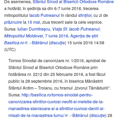
De asemenea,
Sfântul Sinod al Bisericii Ortodoxe Române
a hotărât, în ședința sa din 6-7 iunie 2016, trecerea
mitropolitului
Iacob Putneanul
în rândul
sfinților
, cu zi de
prăznuire
la
15 mai
, ziua trecerii sale la cele veșnice.
Sursa:
Iulian Dumitrașcu,
Viața Sf. Iacob Putneanul,
Mitropolitul Moldovei
, 7 iunie 2016, Agenția de știri
Basilica.ro
. --
Bătrânul
(
discuție
) 15 iunie 2016 14:58
(UTC)
Tomos Sinodal de canonizare nr. 1/2016, aprobat de
Sfântul Sinod al Bisericii Ortodoxe Române prin
hotărârea nr. 2212 din 25 februarie 2016, a fost făcut
public la 28 septembrie 2016, în biserica Mănăstirii
Sfântul Antim – Troianu, cu hramul „Izvorul Tămăduirii”.
Sursa:
http://basilica.ro/tomos-sinodal-pentru-
canonizarea-sfintilor-cuviosi-neofit-si-meletie-de-la-
manastirea-stanisoara-si-a-sfintilor-cuviosi-daniil-si-
misail-de-la-manastirea-turnu/
. --
Bătrânul
(
discuție
) 28