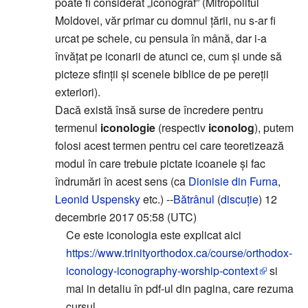
poate fi considerat „iconograf” (Mitropolitul
Moldovei, văr primar cu domnul țării, nu s-ar fi
urcat pe schele, cu pensula în mână, dar i-a
învățat pe iconarii de atunci ce, cum și unde să
picteze sfinții și scenele biblice de pe pereții
exteriori).
Dacă există însă surse de încredere pentru
termenul
iconologie
(respectiv
iconolog
), putem
folosi acest termen pentru cei care teoretizează
modul în care trebuie pictate icoanele și fac
îndrumări în acest sens (ca
Dionisie din Furna
,
Leonid Uspensky
etc.) --
Bătrânul
(
discuție
) 12
decembrie 2017 05:58 (UTC)
Ce este iconologia este explicat aici
https://www.trinityorthodox.ca/course/orthodox-
iconology-iconography-worship-context
si
mai in detaliu în pdf-ul din pagina, care rezuma
cursul