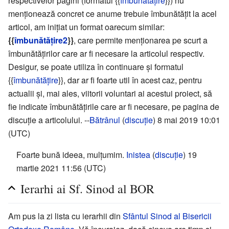
respectivelor pagini (formatul {{
îmbunătățire
}}) nu
menționează concret ce anume trebuie îmbunătățit la acel
articol, am inițiat un format oarecum similar:
{{
îmbunătățire2
}}
, care permite menționarea pe scurt a
îmbunătățirilor care ar fi necesare la articolul respectiv.
Desigur, se poate utiliza în continuare și formatul
{{
îmbunătățire
}}, dar ar fi foarte util în acest caz, pentru
actualii și, mai ales, viitorii voluntari ai acestui proiect, să
fie indicate îmbunătățirile care ar fi necesare, pe pagina de
discuție a articolului. --
Bătrânul
(
discuție
) 8 mai 2019 10:01
(UTC)
Foarte bună ideea, mulțumim.
Inistea
(
discuție
) 19
martie 2021 11:56 (UTC)
Ierarhi ai Sf. Sinod al BOR
Am pus la zi lista cu ierarhii din
Sfântul Sinod al Bisericii