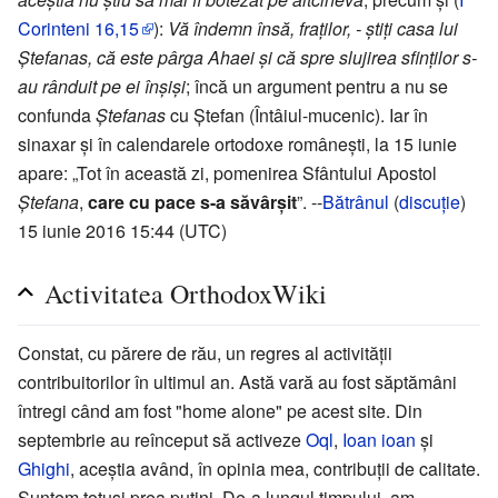
Corinteni 16,15
):
Vă îndemn însă, fraților, - știți casa lui
Ștefanas, că este pârga Ahaei și că spre slujirea sfinților s-
au rânduit pe ei înșiși
; încă un argument pentru a nu se
confunda
Ștefanas
cu Ștefan (Întâiul-mucenic). Iar în
sinaxar și în calendarele ortodoxe românești, la 15 iunie
apare: „Tot în această zi, pomenirea Sfântului Apostol
Ștefana
,
care cu pace s-a săvârșit
”. --
Bătrânul
(
discuție
)
15 iunie 2016 15:44 (UTC)
Activitatea OrthodoxWiki
Constat, cu părere de rău, un regres al activității
contribuitorilor în ultimul an. Astă vară au fost săptămâni
întregi când am fost "home alone" pe acest site. Din
septembrie au reînceput să activeze
Oql
,
Ioan ioan
și
Ghighi‎
, aceștia având, în opinia mea, contribuții de calitate.
Suntem totuși prea puțini. De-a lungul timpului, am