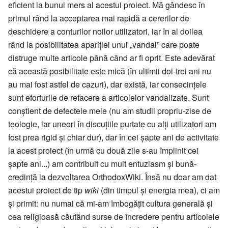
eficient la bunul mers al acestui proiect. Mă gândesc în
primul rând la acceptarea mai rapidă a cererilor de
deschidere a conturilor noilor utilizatori, iar în al doilea
rând la posibilitatea apariției unui „vandal” care poate
distruge multe articole până când ar fi oprit. Este adevărat
că această posibilitate este mică (în ultimii doi-trei ani nu
au mai fost astfel de cazuri), dar există, iar consecințele
sunt eforturile de refacere a articolelor vandalizate. Sunt
conștient de defectele mele (nu am studii propriu-zise de
teologie, iar uneori în discuțiile purtate cu alți utilizatori am
fost prea rigid și chiar dur), dar în cei șapte ani de activitate
la acest proiect (în urmă cu două zile s-au împlinit cei
șapte ani...) am contribuit cu mult entuziasm și bună-
credință la dezvoltarea OrthodoxWiki. Însă nu doar am dat
acestui proiect de tip
wiki
(din timpul și energia mea), ci am
și primit: nu numai că mi-am îmbogățit cultura generală și
cea religioasă căutând surse de încredere pentru articolele