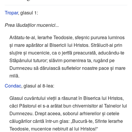
Tropar
, glasul 1:
Prea lăudaților mucenici...
Arătatu-te-ai, Ierarhe Teodosie, sfeșnic pururea luminos
și mare apărător al Bisericii lui Hristos. Strălucit-ai prin
slujire și mucenicie, ca o jertfă preacurată, aducându-te
Stăpânului tuturor; slăvim pomenirea ta, rugând pe
Dumnezeu să dăruiască sufletelor noastre pace și mare
milă.
Condac
, glasul al 8-lea:
Glasul cuvântului vieții a răsunat în Biserica lui Hristos,
căci Păstorul ei s-a arătat bun chivernisitor al Tainelor lui
Dumnezeu. Drept aceea, soborul arhiereilor și cetele
călugărilor cântă într-un glas: „Bucură-te, Sfinte Ierarhe
Teodosie, mucenice nebiruit al lui Hristos!”