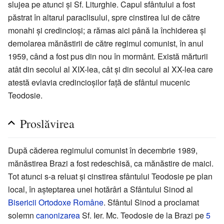
slujea pe atunci și Sf. Liturghie. Capul sfântului a fost
păstrat în altarul paraclisului, spre cinstirea lui de către
monahi și credincioși; a rămas aici până la închiderea și
demolarea mănăstirii de către regimul comunist, în anul
1959, când a fost pus din nou în mormânt. Există mărturii
atât din secolul al XIX-lea, cât și din secolul al XX-lea care
atestă evlavia credincioșilor față de sfântul mucenic
Teodosie.
Proslăvirea
După căderea regimului comunist în decembrie 1989,
mănăstirea Brazi a fost redeschisă, ca mănăstire de maici.
Tot atunci s-a reluat și cinstirea sfântului Teodosie pe plan
local, în așteptarea unei hotărâri a Sfântului Sinod al
Bisericii Ortodoxe Române
. Sfântul Sinod a proclamat
solemn
canonizarea
Sf. Ier. Mc. Teodosie de la Brazi pe
5