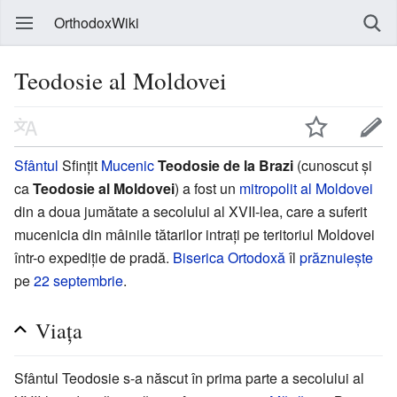
OrthodoxWiki
Teodosie al Moldovei
Sfântul
Sfințit
Mucenic
Teodosie de la Brazi
(cunoscut și
ca
Teodosie al Moldovei
) a fost un
mitropolit al Moldovei
din a doua jumătate a secolului al XVII-lea, care a suferit
mucenicia din mâinile tătarilor intrați pe teritoriul Moldovei
într-o expediție de pradă.
Biserica Ortodoxă
îl
prăznuiește
pe
22 septembrie
.
Viața
Sfântul Teodosie s-a născut în prima parte a secolului al