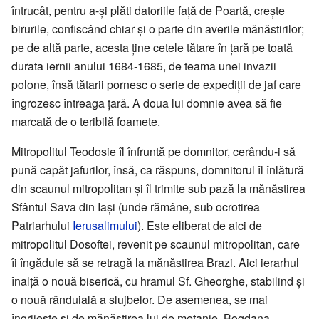
întrucât, pentru a-și plăti datoriile față de Poartă, crește
birurile, confiscând chiar și o parte din averile mănăstirilor;
pe de altă parte, acesta ține cetele tătare în țară pe toată
durata iernii anului 1684-1685, de teama unei invazii
polone, însă tătarii pornesc o serie de expediții de jaf care
îngrozesc întreaga țară. A doua lui domnie avea să fie
marcată de o teribilă foamete.
Mitropolitul Teodosie îl înfruntă pe domnitor, cerându-i să
pună capăt jafurilor, însă, ca răspuns, domnitorul îl înlătură
din scaunul mitropolitan și îl trimite sub pază la mănăstirea
Sfântul Sava din Iași (unde rămâne, sub ocrotirea
Patriarhului
Ierusalimului
). Este eliberat de aici de
mitropolitul Dosoftei, revenit pe scaunul mitropolitan, care
îi îngăduie să se retragă la mănăstirea Brazi. Aici ierarhul
înalță o nouă biserică, cu hramul Sf. Gheorghe, stabilind și
o nouă rânduială a slujbelor. De asemenea, se mai
îngrijește și de mănăstirea lui de metanie, Bogdana,