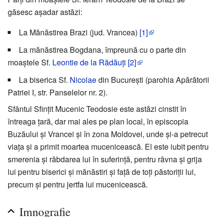
găsesc așadar astăzi:
La Mănăstirea Brazi (jud. Vrancea)
[1]
La mănăstirea Bogdana, împreună cu o parte din
moaștele Sf.
Leontie de la Rădăuți
[2]
La biserica Sf.
Nicolae
din București (parohia Apărătorii
Patriei I, str. Panselelor nr. 2).
Sfântul Sfințit Mucenic Teodosie este astăzi cinstit în
întreaga țară, dar mai ales pe plan local, în episcopia
Buzăului și Vrancei și în zona Moldovei, unde și-a petrecut
viața și a primit moartea mucenicească. El este iubit pentru
smerenia și răbdarea lui în suferință, pentru râvna și grija
lui pentru biserici și mănăstiri și față de toți păstoriții lui,
precum și pentru jertfa lui mucenicească.
Imnografie