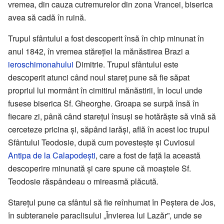
vremea, din cauza cutremurelor din zona Vrancei, biserica
avea să cadă în ruină.
Trupul sfântului a fost descoperit însă în chip minunat în
anul 1842, în vremea stăreției la mănăstirea Brazi a
ieroschimonahului
Dimitrie. Trupul sfântului este
descoperit atunci când noul stareț pune să fie săpat
propriul lui mormânt în cimitirul mănăstirii, în locul unde
fusese biserica Sf. Gheorghe. Groapa se surpă însă în
fiecare zi, până când starețul însuși se hotărăște să vină să
cerceteze pricina și, săpând iarăși, află în acest loc trupul
Sfântului Teodosie, după cum povestește și Cuviosul
Antipa de la Calapodești
, care a fost de față la această
descoperire minunată și care spune că moaștele Sf.
Teodosie răspândeau o mireasmă plăcută.
Starețul pune ca sfântul să fie reînhumat în Peștera de Jos,
în subteranele paraclisului „Învierea lui Lazăr”, unde se