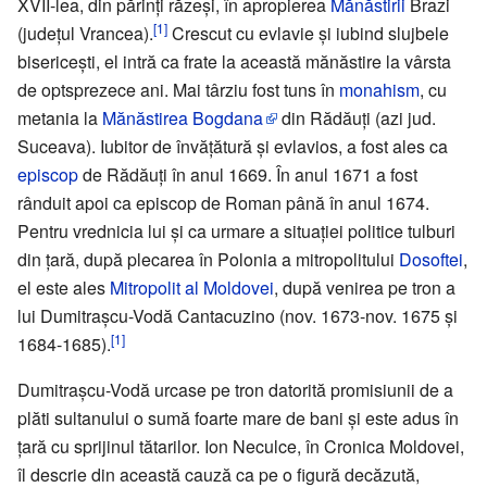
XVII-lea, din părinți răzeși, în apropierea
Mănăstirii
Brazi
[1]
(județul Vrancea).
Crescut cu evlavie și iubind slujbele
bisericești, el intră ca frate la această mănăstire la vârsta
de optsprezece ani. Mai târziu fost tuns în
monahism
, cu
metania la
Mănăstirea Bogdana
din Rădăuți (azi jud.
Suceava). Iubitor de învățătură și evlavios, a fost ales ca
episcop
de Rădăuți în anul 1669. În anul 1671 a fost
rânduit apoi ca episcop de Roman până în anul 1674.
Pentru vrednicia lui și ca urmare a situației politice tulburi
din țară, după plecarea în Polonia a mitropolitului
Dosoftei
,
el este ales
Mitropolit al Moldovei
, după venirea pe tron a
lui Dumitrașcu-Vodă Cantacuzino (nov. 1673-nov. 1675 și
[1]
1684-1685).
Dumitrașcu-Vodă urcase pe tron datorită promisiunii de a
plăti sultanului o sumă foarte mare de bani și este adus în
țară cu sprijinul tătarilor. Ion Neculce, în Cronica Moldovei,
îl descrie din această cauză ca pe o figură decăzută,