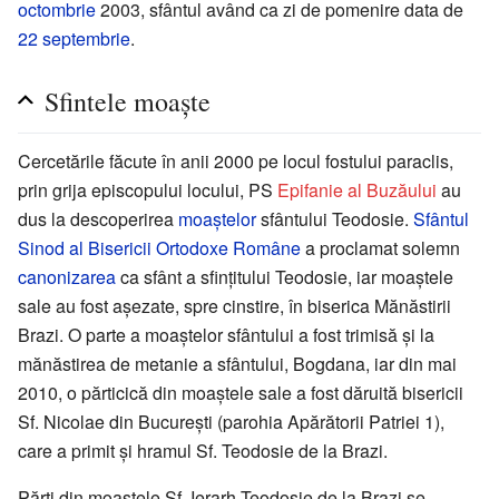
octombrie
2003, sfântul având ca zi de pomenire data de
22 septembrie
.
Sfintele moaște
Cercetările făcute în anii 2000 pe locul fostului paraclis,
prin grija episcopului locului, PS
Epifanie al Buzăului
au
dus la descoperirea
moaștelor
sfântului Teodosie.
Sfântul
Sinod al Bisericii Ortodoxe Române
a proclamat solemn
canonizarea
ca sfânt a sfințitului Teodosie, iar moaștele
sale au fost așezate, spre cinstire, în biserica Mănăstirii
Brazi. O parte a moaștelor sfântului a fost trimisă și la
mănăstirea de metanie a sfântului, Bogdana, iar din mai
2010, o părticică din moaștele sale a fost dăruită bisericii
Sf. Nicolae din București (parohia Apărătorii Patriei 1),
care a primit și hramul Sf. Teodosie de la Brazi.
Părți din moaștele Sf. Ierarh Teodosie de la Brazi se