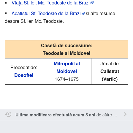
Viața Sf. Ier. Mc. Teodosie de la Brazi
Acatistul Sf. Teodosie de la Brazi
și alte resurse
despre Sf. Ier. Mc. Teodosie.
Casetă de succesiune:
Teodosie al Moldovei
Mitropolit al
Urmat de:
Precedat de:
Moldovei
Calistrat
Dosoftei
1674–1675
(Vartic)
de către
Sîmbotin
.
Ultima modificare efectuată acum 5 ani