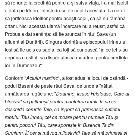
să renunțe la credință pentru a-și salva viața, l-a mai ispitit
o dată pe Irineu, folosindu-se de copiii acestuia. I-a cerut
să jertfească idolilor pentru acești copii, ca să nu rămână
orfani. Nici această ultimă încercare nu a reușit, astfel că
Probus a dat sentința: să fie aruncat în râul Sava (un
afluent al Dunării). Singura dorință a episcopului Irineu a
fost să fie ucis cu sabia, ca toți să cunoască "în ce fel s-au
deprins creștinii să disprețuiască moartea, pentru credința
lor în Dumnezeu".
Conform "
Actului martiric
", a fost adus la locul de osândă -
podul Basent de peste râul Sava, de unde a înălțat
următoarea rugăciune: "
Doamne, Iisuse Hristoase, Care ai
binevoit să pătimești pentru mântuirea lumii, fă să se
deschidă cerurile Tale, ca îngerii sa primească sufletul
robului Tău Irineu, cel ce moare pentru numele Tău și
pentru poporul Tău, care sporește în Biserica Ta din
Sirmium. Îți cer și mă rog milostivirii Tale să mă primești și