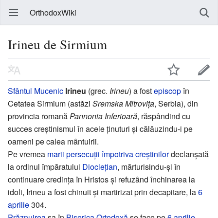
OrthodoxWiki
Irineu de Sirmium
Sfântul
Mucenic
Irineu
(grec.
Irineu
) a fost
episcop
în
Cetatea Sirmium (astăzi
Sremska Mitrovița
, Serbia), din
provincia romană
Pannonia Inferioară
, răspândind cu
succes creștinismul în acele ținuturi și călăuzindu-i pe
oameni pe calea mântuirii.
Pe vremea
marii persecuții împotriva creștinilor
declanșată
la ordinul împăratului
Dioclețian
, mărturisindu-și în
continuare credința în Hristos și refuzând închinarea la
idoli, Irineu a fost chinuit și martirizat prin decapitare, la
6
aprilie
304.
Prăznuirea
sa în
Biserica Ortodoxă
se face pe
6 aprilie
,