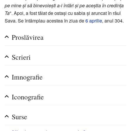
pe mine și să binevoiești a-i întări și pe aceștia în credința
Ta
". Apoi, a fost tăiat de ostași cu sabia și aruncat în râul
Sava. Se întâmplau acestea în ziua de
6 aprilie
, anul 304.
Proslăvirea
Scrieri
Imnografie
Iconografie
Surse