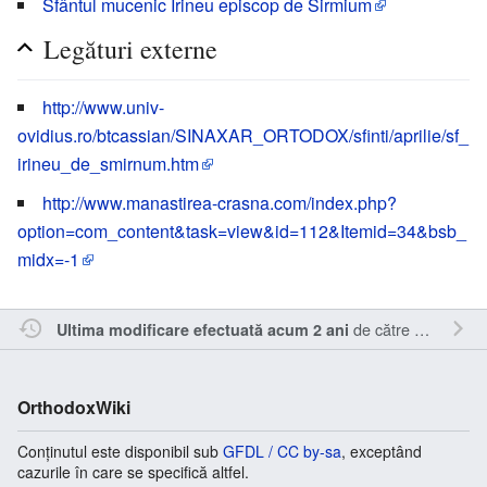
Sfântul mucenic Irineu episcop de Sirmium
Legături externe
http://www.univ-
ovidius.ro/btcassian/SINAXAR_ORTODOX/sfinti/aprilie/sf_
irineu_de_smirnum.htm
http://www.manastirea-crasna.com/index.php?
option=com_content&task=view&id=112&Itemid=34&bsb_
midx=-1
de către
Orthoandr
Ultima modificare efectuată acum 2 ani
OrthodoxWiki
Conținutul este disponibil sub
GFDL / CC by-sa
, exceptând
cazurile în care se specifică altfel.