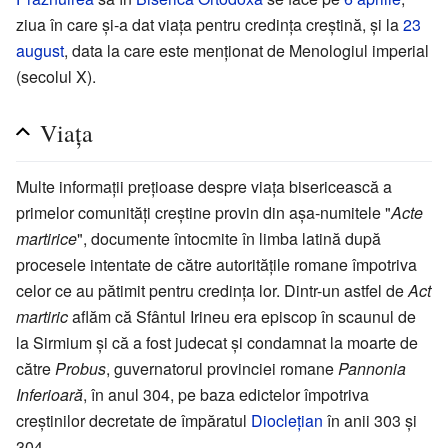
ziua în care și-a dat viața pentru credința creștină, și la
23
august
, data la care este menționat de Menologiul imperial
(secolul X).
Viața
Multe informații prețioase despre viața bisericească a
primelor comunități creștine provin din așa-numitele "
Acte
martirice
", documente întocmite în limba latină după
procesele intentate de către autoritățile romane împotriva
celor ce au pătimit pentru credința lor. Dintr-un astfel de
Act
martiric
aflăm că Sfântul Irineu era episcop în scaunul de
la Sirmium și că a fost judecat și condamnat la moarte de
către
Probus
, guvernatorul provinciei romane
Pannonia
Inferioară
, în anul 304, pe baza edictelor împotriva
creștinilor decretate de împăratul
Dioclețian
în anii 303 și
304.