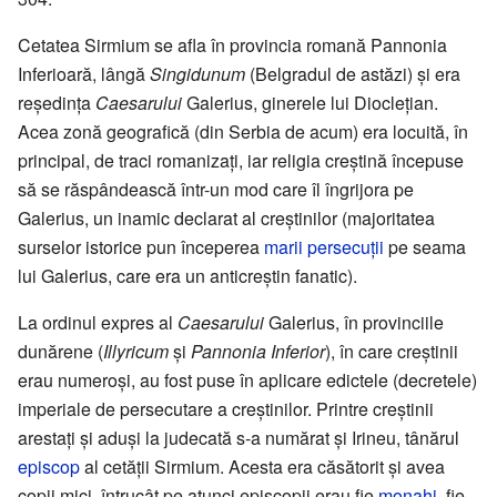
Cetatea Sirmium se afla în provincia romană Pannonia
Inferioară, lângă
Singidunum
(Belgradul de astăzi) și era
reședința
Caesarului
Galerius, ginerele lui Dioclețian.
Acea zonă geografică (din Serbia de acum) era locuită, în
principal, de traci romanizați, iar religia creștină începuse
să se răspândească într-un mod care îl îngrijora pe
Galerius, un inamic declarat al creștinilor (majoritatea
surselor istorice pun începerea
marii persecuții
pe seama
lui Galerius, care era un anticreștin fanatic).
La ordinul expres al
Caesarului
Galerius, în provinciile
dunărene (
Illyricum
și
Pannonia Inferior
), în care creștinii
erau numeroși, au fost puse în aplicare edictele (decretele)
imperiale de persecutare a creștinilor. Printre creștinii
arestați și aduși la judecată s-a numărat și Irineu, tânărul
episcop
al cetății Sirmium. Acesta era căsătorit și avea
copii mici, întrucât pe atunci episcopii erau fie
monahi
, fie