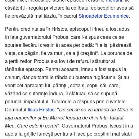
căsătoriți - regula privitoare la celibatul episcopilor avea să
fie prevăzută mai târziu, în cadrul
Sinoadelor Ecumenice
.
Pentru credința sa în Hristos, episcopul Irineu a fost adus
în fața guvernatorului Probus, care i-a spus ceea ce se
spunea fiecărui creștin în acea perioadă: "fie își păstrează
viața, ca păgân, fie va muri, ca alți creștini". La porunca de
a jertfi zeilor, Probus s-a lovit de refuzul stăruitor al
tânărului episcop. Pentru aceasta, Irineu a fost supus la
chinuri, dar pe toate le răbda cu puterea rugăciunii. Şi au
venit cei apropiați lui, părinții, soția și copiii săi, care,
văzând ce suferințe îndura, îl sfătuiau să se supună
poruncii împăratului. Tuturor le-a răspuns prin cuvintele
Domnului
Iisus Hristos
: "
De cel ce se va lepăda de Mine în
fața oamenilor și Eu Mă voi lepăda de el în fața Tatălui
Meu, Care este în ceruri
". Guvernatorul Probus, iscusit în a
apela la grijile lumești pentru a-i face pe creștinii mai slabi