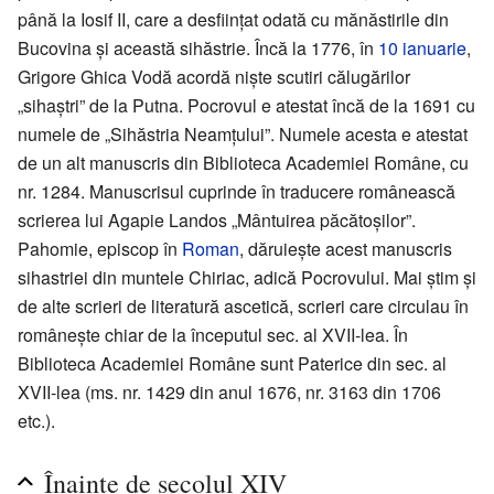
până la Iosif II, care a desființat odată cu mănăstirile din
Bucovina și această sihăstrie. Încă la 1776, în
10 ianuarie
,
Grigore Ghica Vodă acordă niște scutiri călugărilor
„sihaștri” de la Putna. Pocrovul e atestat încă de la 1691 cu
numele de „Sihăstria Neamțului”. Numele acesta e atestat
de un alt manuscris din Biblioteca Academiei Române, cu
nr. 1284. Manuscrisul cuprinde în traducere românească
scrierea lui Agapie Landos „Mântuirea păcătoșilor”.
Pahomie, episcop în
Roman
, dăruiește acest manuscris
sihastriei din muntele Chiriac, adică Pocrovului. Mai știm și
de alte scrieri de literatură ascetică, scrieri care circulau în
românește chiar de la începutul sec. al XVII-lea. În
Biblioteca Academiei Române sunt Paterice din sec. al
XVII-lea (ms. nr. 1429 din anul 1676, nr. 3163 din 1706
etc.).
Înainte de secolul XIV