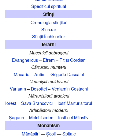
Specificul spiritual
Sfinți
Cronologia sfinților
Sinaxar
Sfinții Închisorilor
Ierarhi
Mucenicii dobrogeni
Evanghelicus
–
Efrem
–
Tit și Gordian
Cărturarii munteni
Macarie
–
Antim
–
Grigorie Dascălul
Umaniștii moldoveni
Varlaam
–
Dosoftei
–
Veniamin Costachi
Mărturisitorii ardeleni
Iorest
–
Sava Brancovici
–
Iosif Mărturisitorul
Arhipăstorii moderni
Șaguna
–
Melchisedec
–
Iosif cel Milostiv
Monahism
Mănăstiri
—
Școli
—
Spitale