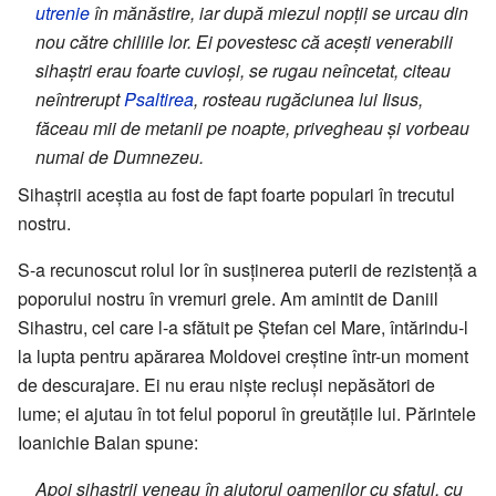
utrenie
în mănăstire, iar după miezul nopții se urcau din
nou către chiliile lor. Ei povestesc că acești venerabili
sihaștri erau foarte cuvioși, se rugau neîncetat, citeau
neîntrerupt
Psaltirea
, rosteau rugăciunea lui Iisus,
făceau mii de metanii pe noapte, privegheau și vorbeau
numai de Dumnezeu.
Sihaștrii aceștia au fost de fapt foarte populari în trecutul
nostru.
S-a recunoscut rolul lor în susținerea puterii de rezistență a
poporului nostru în vremuri grele. Am amintit de Daniil
Sihastru, cel care l-a sfătuit pe Ștefan cel Mare, întărindu-l
la lupta pentru apărarea Moldovei creștine într-un moment
de descurajare. Ei nu erau niște recluși nepăsători de
lume; ei ajutau în tot felul poporul în greutățile lui. Părintele
Ioanichie Balan spune:
Apoi sihaștrii veneau în ajutorul oamenilor cu sfatul, cu