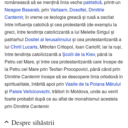
românească să se mențină linia veche
patristică
, printr-un
Neagoe Basarab
, prin
Varlaam
,
Dosoftei
,
Dimitrie
Cantemir
, în vreme ce teologia greacă și rusă a oscilat
între influența catolică și cea protestantă (de exemplu la
greci, între tendința catolicizantă a lui Meletie Sirigul și
patriarhul
Dositei al Ierusalimului
și cea protestantizantă a
lui
Chiril Lucaris
, Mitrofan Critopol, Ioan Cariofil; iar la ruși,
între tendința catolicizantă a
Școlii de la Kiev
, până la
Petru cel Mare, și între cea protestantizantă care începe de
la Petru cel Mare prin Teofan Procopovici, până când prin
Dimitrie Cantemir începe să se descopere linia ortodoxă în
spiritualitate, întărită apoi prin
Vasile de la Poiana Mărului
și
Paisie Velicicovschi
, trăitori în Moldova, unde au venit
foarte probabil după ce au aflat de monahismul acesteia
prin Dimitrie Cantemir.
Despre sihăstrii