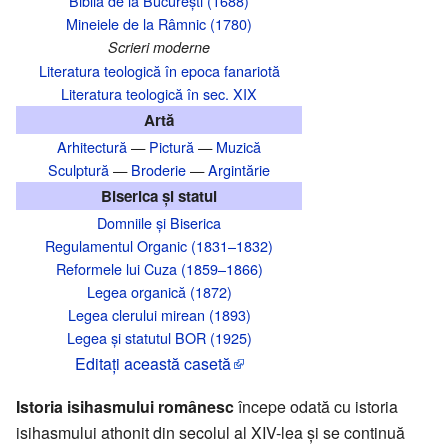
Biblia de la București (1688)
Mineiele de la Râmnic (1780)
Scrieri moderne
Literatura teologică în epoca fanariotă
Literatura teologică în sec. XIX
Artă
Arhitectură
—
Pictură
—
Muzică
Sculptură
—
Broderie
—
Argintărie
Biserica și statul
Domniile și Biserica
Regulamentul Organic (1831–1832)
Reformele lui Cuza (1859–1866)
Legea organică (1872)
Legea clerului mirean (1893)
Legea și statutul BOR (1925)
Editaţi această casetă
Istoria isihasmului românesc
începe odată cu istoria
isihasmului athonit din secolul al XIV-lea și se continuă