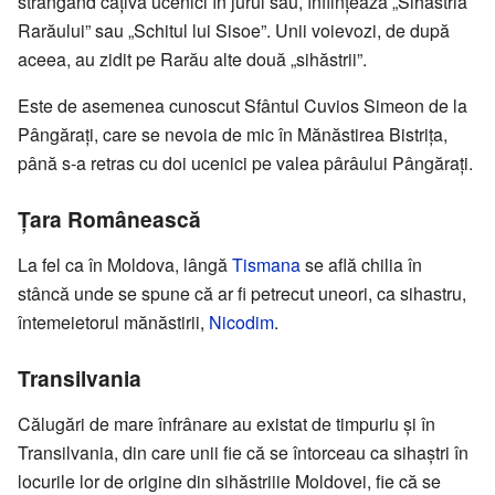
strângând câțiva ucenici în jurul său, înființează „Sihăstria
Rarăului” sau „Schitul lui Sisoe”. Unii voievozi, de după
aceea, au zidit pe Rarău alte două „sihăstrii”.
Este de asemenea cunoscut Sfântul Cuvios Simeon de la
Pângărați, care se nevoia de mic în Mănăstirea Bistrița,
până s-a retras cu doi ucenici pe valea pârâului Pângăraţi.
Țara Românească
La fel ca în Moldova, lângă
Tismana
se află chilia în
stâncă unde se spune că ar fi petrecut uneori, ca sihastru,
întemeietorul mănăstirii,
Nicodim
.
Transilvania
Călugări de mare înfrânare au existat de timpuriu și în
Transilvania, din care unii fie că se întorceau ca sihaștri în
locurile lor de origine din sihăstriiie Moldovei, fie că se