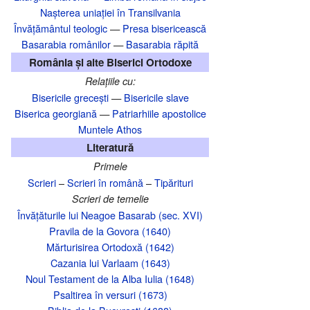
Nașterea uniației în Transilvania‎
Învățământul teologic
—
Presa bisericească
Basarabia românilor
—
Basarabia răpită
România și alte Biserici Ortodoxe
Relațiile cu:
Bisericile grecești
—
Bisericile slave
Biserica georgiană
—
Patriarhiile apostolice
Muntele Athos
Literatură
Primele
Scrieri
–
Scrieri în română
–
Tipărituri
Scrieri de temelie
Învățăturile lui Neagoe Basarab (sec. XVI)
Pravila de la Govora (1640)
Mărturisirea Ortodoxă (1642)
Cazania lui Varlaam (1643)
Noul Testament de la Alba Iulia (1648)
Psaltirea în versuri (1673)