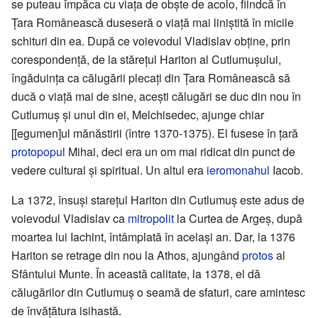
se puteau împăca cu viața de obște de acolo, fiindcă în
Țara Românească duseseră o viață mai liniștită în micile
schituri din ea. După ce voievodul Vladislav obține, prin
corespondență, de la stărețul Hariton al Cutlumușului,
îngăduința ca călugării plecați din Țara Românească să
ducă o viață mai de sine, acești călugări se duc din nou în
Cutlumuș și unul din ei, Melchisedec, ajunge chiar
[[egumen]ul mănăstirii (între 1370­-1375). El fusese în țară
protopopul
Mihai, deci era un om mai ridicat din punct de
vedere cultural și spiritual. Un altul era
ieromonahul
Iacob.
La 1372, însuși starețul Hariton din Cutlumuș este adus de
voievodul Vladislav ca
mitropolit
la Curtea de Argeș, după
moartea lui Iachint, întâmplată în același an. Dar, la 1376
Hariton se retrage din nou la Athos, ajungând
protos
al
Sfântului Munte. În această calitate, la 1378, el dă
călugărilor din Cutlumuș o seamă de sfaturi, care amintesc
de învățătura isihastă.