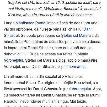
Bogdan cel Orb, le-a zidit la 1512 „schitul lui Iosif”, care,
mai târziu, s-a numit „Mănăstirea Bisericii”. În secolul al
XVII-lea, trăiau în jurul ei până la 400 de schimnici.
Lângă
Mănăstirea Putna
, într-o stâncă de deasupra unei
văi din apropiere, dăinuiește până azi chilia lui
Daniil
Sihastrul
. Se poate presupune că
Ștefan cel Mare
a zidit
mănăstirea Putna atras de acest loc prin viața ce o ducea
în împrejurimi Daniil Sihastru, care era, după tradiție,
duhovnicul lui. După ce acesta s-a retras în părțile
Voronețului
, Ștefan cel Mare a zidit și acolo o mănăstire,
Voronețul, unde Daniil Sihastru e și
înmormântat
.
Un alt mare sihastru din secolul al XV-lea a fost
ieromonahul Sisoe. De origine din părțile Bucovinei, s-a
făcut ucenicul lui Daniil Sihastru în jurul
Voronețului
. Apoi,
cu binecuvântarea lui Daniil Sihastru, se retrage în Munții
Rarăului, nevoindu-se mulți ani singur. Mai târziu,