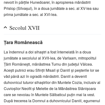
nevoit în părțile Hunedoarei, în apropierea mănăstirii
Prislop (Silvașul), în a doua jumătate a sec. al XV-lea sau
prima jumătate a sec. al XVI-lea.
Secolul XVII
Țara Românească
La îndemnul a doi sihaștri a fost întemeiată în a doua
jumătate a secolului al XVII-lea, de Varlaam, mitropolitul
Țării Românești, mănăstirea Turnu din județul Vâlcea.
Acești putnici erau Sfinții Misail și Daniil și peșterile lor se
văd până azi în ogradă mănăstirii. Daniil a devenit
duhovnicul tuturor sihaștrilor din Muntele Cozia, inclusiv al
Cuvioșilor Neofit și Meletie de la Mănăstirea Stânișoara
care se nevoiau în Muntele Sălbaticul puțin mai la vest.
După trecerea la Domnul a duhovnicului Daniil, egumenul