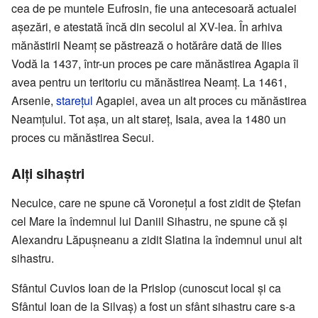
cea de pe muntele Eufrosin, fie una antecesoară actualei
așezări, e atestată încă din secolul al XV-lea. În arhiva
mănăstirii Neamț se păstrează o hotărâre dată de Ilies
Vodă la 1437, într-un proces pe care mănăstirea Agapia îl
avea pentru un teritoriu cu mănăstirea Neamț. La 1461,
Arsenie,
starețul
Agapiei, avea un alt proces cu mănăstirea
Neamțului. Tot așa, un alt stareț, Isaia, avea la 1480 un
proces cu mănăstirea Secui.
Alți sihaștri
Neculce, care ne spune că Voronețul a fost zidit de Ștefan
cel Mare la îndemnul lui Daniil Sihastru, ne spune că și
Alexandru Lăpușneanu a zidit Slatina la îndemnul unui alt
sihastru.
Sfântul Cuvios Ioan de la Prislop (cunoscut local și ca
Sfântul Ioan de la Silvaș) a fost un sfânt sihastru care s-a