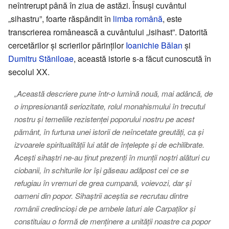
neîntrerupt până în ziua de astăzi. Însuși cuvântul
„sihastru”, foarte răspândit în
limba română
, este
transcrierea românească a cuvântului „isihast”. Datorită
cercetărilor și scrierilor părinților
Ioanichie Bălan
și
Dumitru Stăniloae
, această istorie s-a făcut cunoscută în
secolul XX.
„Această descriere pune într-o lumină nouă, mai adâncă, de
o impresionantă seriozitate, rolul monahismului în trecutul
nostru și temeliile rezistenței poporului nostru pe acest
pământ, în furtuna unei istorii de neîncetate greutăți, ca și
izvoarele spiritualității lui atât de înțelepte și de echilibrate.
Acești sihaștri ne-au ținut prezenți în munții noștri alături cu
ciobanii, în schiturile lor își găseau adăpost cei ce se
refugiau în vremuri de grea cumpană, voievozi, dar și
oameni din popor. Sihaștrii aceștia se recrutau dintre
românii credincioși de pe ambele laturi ale Carpaților și
constituiau o formă de menținere a unității noastre ca popor