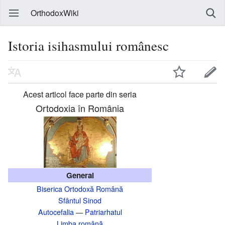
OrthodoxWiki
Istoria isihasmului românesc
Acest articol face parte din seria
Ortodoxia în România
General
Biserica Ortodoxă Română
Sfântul Sinod
Autocefalia
—
Patriarhatul
Limba română