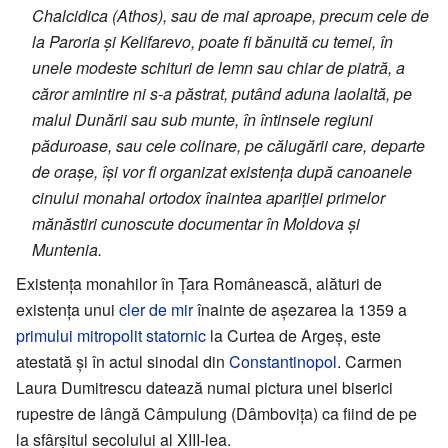
Chalcidica (Athos), sau de mai aproape, precum cele de
la Paroria și Kelifarevo, poate fi bănuită cu temei, în
unele modeste schituri de lemn sau chiar de piatră, a
căror amintire ni s-a păstrat, putând aduna laolaltă, pe
malul Dunării sau sub munte, în întinsele regiuni
păduroase, sau cele colinare, pe călugării care, departe
de orașe, își vor fi organizat existența după canoanele
cinului monahal ortodox înaintea apariției primelor
mănăstiri cunoscute documentar în Moldova și
Muntenia.
Existența monahilor în Țara Românească, alături de
existența unui
cler de mir
înainte de așezarea la 1359 a
primului mitropolit statornic
la Curtea de Argeș, este
atestată și în actul sinodal din
Constantinopol
. Carmen
Laura Dumitrescu datează numai pictura unei biserici
rupestre de lângă Câmpulung (Dâmbovița) ca fiind de pe
la sfârșitul secolului al XIII-lea.