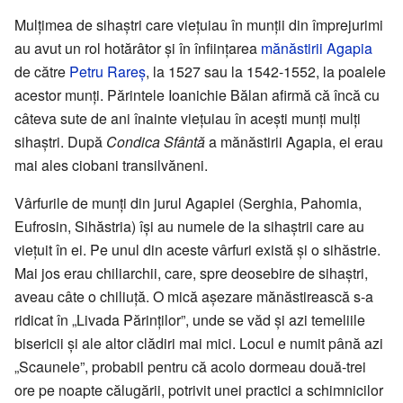
Mulțimea de sihaștri care viețuiau în munții din împrejurimi
au avut un rol hotărâtor și în înființarea
mănăstirii Agapia
de către
Petru Rareș
, la 1527 sau la 1542-1552, la poalele
acestor munți. Părintele Ioanichie Bălan afirmă că încă cu
câteva sute de ani înainte viețuiau în acești munți mulți
sihaștri. După
Condica Sfântă
a mănăstirii Agapia, ei erau
mai ales ciobani transilvăneni.
Vârfurile de munți din jurul Agapiei (Serghia, Pahomia,
Eufrosin, Sihăstria) își au numele de la sihaștrii care au
viețuit în ei. Pe unul din aceste vârfuri există și o sihăstrie.
Mai jos erau chiliarchii, care, spre deosebire de sihaștri,
aveau câte o chiliuță. O mică așezare mănăstirească s-a
ridicat în „Livada Părinților”, unde se văd și azi temeliile
bisericii și ale altor clădiri mai mici. Locul e numit până azi
„Scaunele”, probabil pentru că acolo dormeau două-trei
ore pe noapte călugării, potrivit unei practici a schimnicilor