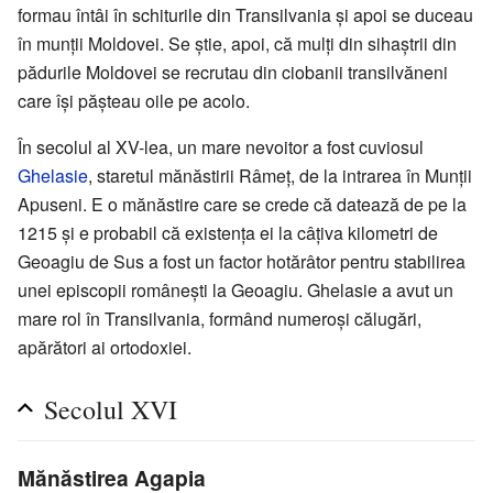
formau întâi în schiturile din Transilvania și apoi se duceau
în munții Moldovei. Se știe, apoi, că mulți din sihaștrii din
pădurile Moldovei se recrutau din ciobanii transilvăneni
care își pășteau oile pe acolo.
În secolul al XV-lea, un mare nevoitor a fost cuviosul
Ghelasie
, staretul mănăstirii Râmeț, de la intrarea în Munții
Apuseni. E o mănăstire care se crede că datează de pe la
1215 și e probabil că existența ei la câțiva kilometri de
Geoagiu de Sus a fost un factor hotărâtor pentru stabilirea
unei episcopii românești la Geoagiu. Ghelasie a avut un
mare rol în Transilvania, formând numeroși călugări,
apărători ai ortodoxiei.
Secolul XVI
Mănăstirea Agapia