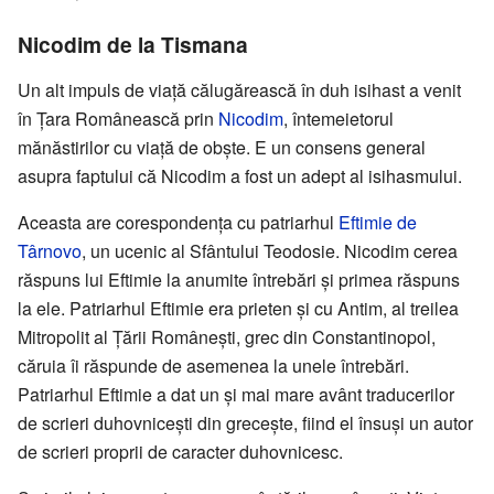
Nicodim de la Tismana
Un alt impuls de viață călugărească în duh isihast a venit
în Țara Românească prin
Nicodim
, întemeietorul
mănăstirilor cu viață de obște. E un consens general
asupra faptului că Nicodim a fost un adept al isihasmului.
Aceasta are corespondența cu patriarhul
Eftimie de
Târnovo
, un ucenic al Sfântului Teodosie. Nicodim cerea
răspuns lui Eftimie la anumite întrebări și primea răspuns
la ele. Patriarhul Eftimie era prieten și cu Antim, al treilea
Mitropolit al Țării Românești, grec din Constantinopol,
căruia îi răspunde de asemenea la unele întrebări.
Patriarhul Eftimie a dat un și mai mare avânt traducerilor
de scrieri duhovnicești din grecește, fiind el însuși un autor
de scrieri proprii de caracter duhovnicesc.