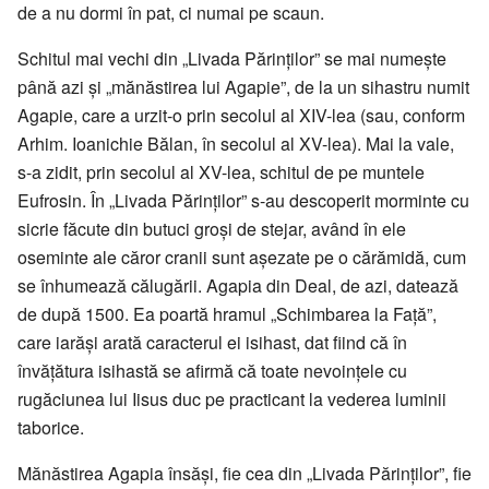
de a nu dormi în pat, ci numai pe scaun.
Schitul mai vechi din „Livada Părinților” se mai numește
până azi și „mănăstirea lui Agapie”, de la un sihastru numit
Agapie, care a urzit-o prin secolul al XIV-lea (sau, conform
Arhim. Ioanichie Bălan, în secolul al XV-lea). Mai la vale,
s-a zidit, prin secolul al XV-lea, schitul de pe muntele
Eufrosin. În „Livada Părinților” s-au descoperit morminte cu
sicrie făcute din butuci groși de stejar, având în ele
oseminte ale căror cranii sunt așezate pe o cărămidă, cum
se înhumează călugării. Agapia din Deal, de azi, datează
de după 1500. Ea poartă hramul „Schimbarea la Față”,
care iarăși arată caracterul ei isihast, dat fiind că în
învățătura isihastă se afirmă că toate nevoințele cu
rugăciunea lui Iisus duc pe practicant la vederea luminii
taborice.
Mănăstirea Agapia însăși, fie cea din „Livada Părinților”, fie