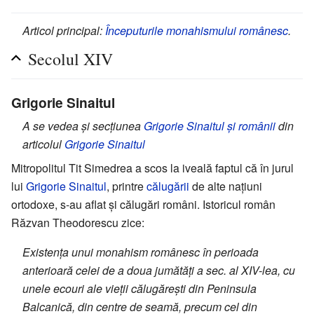
Articol principal:
Începuturile monahismului românesc
.
Secolul XIV
Grigorie Sinaitul
A se vedea și secțiunea
Grigorie Sinaitul și românii
din
articolul
Grigorie Sinaitul
Mitropolitul Tit Simedrea a scos la iveală faptul că în jurul
lui
Grigorie Sinaitul
, printre
călugării
de alte națiuni
ortodoxe, s-au aflat și călugări români. Istoricul român
Răzvan Theodorescu zice:
Existența unui monahism românesc în perioada
anterioară celei de a doua jumătăți a sec. al XIV-lea, cu
unele ecouri ale vieții călugărești din Peninsula
Balcanică, din centre de seamă, precum cel din