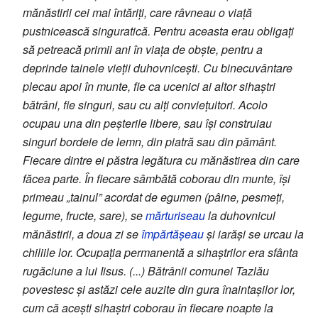
mănăstirii cei mai întăriți, care râvneau o viață
pustnicească singuratică. Pentru aceasta erau obligați
să petreacă primii ani în viața de obște, pentru a
deprinde tainele vieții duhovnicești. Cu binecuvântare
plecau apoi în munte, fie ca ucenici ai altor sihaștri
bătrâni, fie singuri, sau cu alți conviețuitori. Acolo
ocupau una din peșterile libere, sau își construiau
singuri bordeie de lemn, din piatră sau din pământ.
Fiecare dintre ei păstra legătura cu mănăstirea din care
făcea parte. În fiecare sâmbătă coborau din munte, își
primeau „tainul” acordat de egumen (pâine, pesmeți,
legume, fructe, sare), se
mărturiseau
la duhovnicul
mănăstirii, a doua zi se
împărtășeau
și iarăși se urcau la
chiliile lor. Ocupația permanentă a sihaștrilor era sfânta
rugăciune a lui Iisus. (...) Bătrânii comunei Tazlău
povestesc și astăzi cele auzite din gura înaintașilor lor,
cum că acești sihaștri coborau în fiecare noapte la