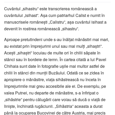
Cuvântul „sihastru” este transcrierea românească a
cuvântului „isihast”. Așa cum patriarhul Calist e numit în
manuscrisele românești „Calistru”, așa cuvântul isihast a
devenit în rostirea românească „sihastru”.
Aproape pretutindeni unde s-au înălțat mănăstiri mai mari,
au existat prin împrejurimi unul sau mai mulți „sihaștri”.
Acești „sihaștri” locuiau de multe ori în chilii săpate în
stânci sau în bordeie de lemn. În cartea citată a lui Pavel
Chihaia sunt date în fotografie ușile mai multor astfel de
chilii în stânci din munții Buzăului. Odată ce se zidea în
apropiere o mănăstire, viața sihăstrească nu înceta în
împrejurimile mai greu accesibile ale ei. De exemplu, pe
valea Putnei, nu departe de mănăstire, s-a înfiripat o
„sihăstrie” pentru călugării care voiau să ducă o viață de
liniște, închinată rugăciunii. „Sihăstria” aceasta a durat
până la ocuparea Bucovinei de către Austria, mai precis