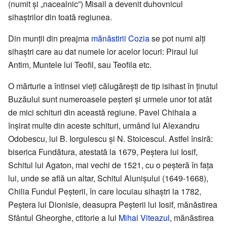
(numit și „nacealnic”) Misail a devenit duhovnicul
sihaștrilor din toată regiunea.
Din munții din preajma
mănăstirii Cozia
se pot numi alți
sihaștri care au dat numele lor acelor locuri: Piraul lui
Antim, Muntele lui Teofil, sau Teofila etc.
O mărturie a întinsei vieți călugărești de tip isihast în ținutul
Buzăului sunt numeroasele peșteri și urmele unor tot atât
de mici schituri din această regiune. Pavel Chihaia a
înșirat multe din aceste schituri, urmând lui Alexandru
Odobescu, lui B. Iorgulescu și N. Stoicescul. Astfel însiră:
biserica Fundătura, atestată la 1679, Peștera lui Iosif,
Schitul lui Agaton, mai vechi de 1521, cu o peșteră în fața
lui, unde se află un altar, Schitul Alunișului (1649-1668),
Chilia Fundul Peșterii, în care locuiau sihaștri la 1782,
Peștera lui Dionisie, deasupra Peșterii lui Iosif, mănăstirea
Sfântul Gheorghe, ctitorie a lui
Mihai Viteazul
, mănăstirea