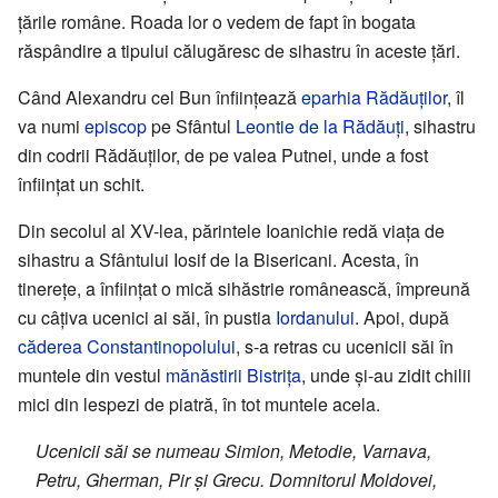
țările române. Roada lor o vedem de fapt în bogata
răspândire a tipului călugăresc de sihastru în aceste țări.
Când Alexandru cel Bun înființează
eparhia Rădăuților
, îl
va numi
episcop
pe Sfântul
Leontie de la Rădăuți
, sihastru
din codrii Rădăuților, de pe valea Putnei, unde a fost
înființat un schit.
Din secolul al XV-lea, părintele Ioanichie redă viața de
sihastru a Sfântului Iosif de la Bisericani. Acesta, în
tinerețe, a înființat o mică sihăstrie românească, împreună
cu câțiva ucenici ai săi, în pustia
Iordanului
. Apoi, după
căderea Constantinopolului
, s-a retras cu ucenicii săi în
muntele din vestul
mănăstirii Bistrița
, unde și-au zidit chilii
mici din lespezi de piatră, în tot muntele acela.
Ucenicii săi se numeau Simion, Metodie, Varnava,
Petru, Gherman, Pir și Grecu. Domnitorul Moldovei,