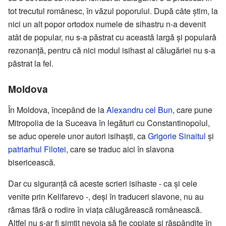
tot trecutul românesc, în văzul poporului. După câte știm, la
nici un alt popor ortodox numele de sihastru n-a devenit
atât de popular, nu s-a păstrat cu această largă și populară
rezonanță, pentru că nici modul isihast al călugăriei nu s-a
păstrat la fel.
Moldova
În Moldova, începând de la
Alexandru cel Bun
, care pune
Mitropolia de la Suceava în legături cu Constantinopolul,
se aduc operele unor autori isihaști, ca
Grigorie Sinaitul
și
patriarhul Filotei
, care se traduc aici în slavona
bisericească.
Dar cu siguranță că aceste scrieri isihaste - ca și cele
venite prin Kelifarevo -, deși în traduceri slavone, nu au
rămas fără o rodire în viața călugărească românească.
Altfel nu s-ar fi simțit nevoia să fie copiate și răspândite în