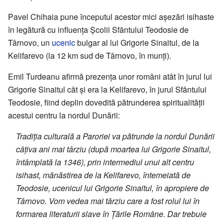
Pavel Chihaia pune începutul acestor mici așezări isihaste
în legătură cu influența Școlii Sfântului Teodosie de
Târnovo, un
ucenic
bulgar al lui Grigorie Sinaitul, de la
Kelifarevo (la 12 km sud de Târnovo, în munți).
Emil Turdeanu afirmă prezența unor români atât în jurul lui
Grigorie Sinaitul cât și era la Kelifarevo, în jurul Sfântului
Teodosie, fiind deplin dovedită pătrunderea spiritualității
acestui centru la nordul Dunării:
Tradiția culturală a Paroriei va pătrunde la nordul Dunării
câțiva ani mai târziu (după moartea lui Grigorie Sinaitul,
întâmplată la 1346), prin intermediul unui alt centru
isihast, mănăstirea de la Kelifarevo, întemeiată de
Teodosie, ucenicul lui Grigorie Sinaitul, în apropiere de
Târnovo. Vom vedea mai târziu care a fost rolul lui în
formarea literaturii slave în Țările Române. Dar trebuie