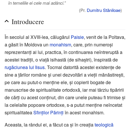
în temeliile ei cele mai adânci.”
(Pr.
Dumitru Stăniloae
)
Introducere
În secolul al XVIII-lea, călugărul
Paisie
, venit de la Poltava,
a găsit în Moldova un
monahism
, care, prin numeroși
reprezentanți ai lui, practica, în continuarea neîntreruptă a
acestei tradiții, o viață isihastă (de sihaștri), înspirată de
rugăciunea lui Iisus
. Tocmai datorită acestei existențe de
sine a țărilor române și unei dezvoltări a vieții mănăstirești,
pe care au putut-o menține ele, și copierii bogate de
manuscrise de spiritualitate ortodoxă, iar mai târziu tipăririi
de cărți cu acest conținut, din care unele puteau fi trimise și
la celelalte popoare ortodoxe, s-a putut menține neîncetat
spiritualitatea
Sfinților Părinți
în acest monahism.
Aceasta, la rândul ei, a făcut ca și în creația
teologică