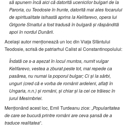
să spunem încă aici că datorită ucenicilor bulgari de la
Paroria, cu Teodosie în frunte, datorită mai ales focarului
de spiritualitate isihastă aprins la Kelifarevo, opera lui
Grigorie Sinaitul a fost tradusă în bulgară și răspândită
apoi în nordul Dunării.
Același autor menționează un loc din Viața Sfântului
Teodosie, scrisă de patriarhul Calist al Constantinopolului:
Îndată ce s-a așezat în locul muntos, numit vulgar
Kelifarevo, vestea a zburat peste tot, mai repede ca
pasărea, nu numai la poporul bulgar; Ci și la sârbi,
unguri (cred că e vorba de românii ardeleni, aflați în
Ungaria, n.n.) și români, și chiar și la cei ce trăiesc în
jurul Mesimbriei.
Menționând acest loc, Emil Turdeanu zice: „
Popularitatea
de care se bucură printre români are ceva șansă de a
traduce realitatea
”.