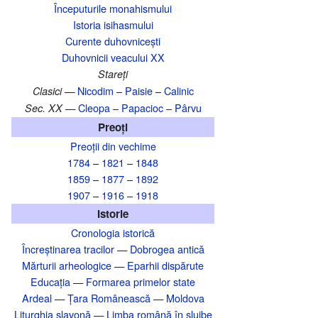
Începuturile monahismului
Istoria isihasmului
Curente duhovnicești
Duhovnicii veacului XX
Stareți
Nicodim
–
Paisie
–
Calinic
Clasici —
Cleopa
–
Papacioc
–
Pârvu
Sec. XX —
Preoți
Preoții din vechime
1784
–
1821
–
1848
1859
–
1877
–
1892
1907
–
1916
–
1918
Istorie
Cronologia istorică
Încreștinarea tracilor
—
Dobrogea antică
Mărturii arheologice
—
Eparhii dispărute
Educația
—
Formarea primelor state
Ardeal
—
Țara Românească
—
Moldova
Liturghia slavonă
—
Limba română în slujbe