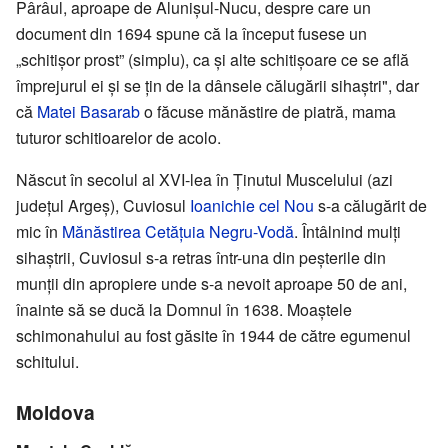
Pârâul, aproape de Alunișul-Nucu, despre care un
document din 1694 spune că la început fusese un
„schitișor prost” (simplu), ca și alte schitișoare ce se află
împrejurul ei și se țin de la dânsele călugării sihaștri", dar
că
Matei Basarab
o făcuse mănăstire de piatră, mama
tuturor schitioarelor de acolo.
Născut în secolul al XVI-lea în Ținutul Muscelului (azi
județul Argeș), Cuviosul
Ioanichie cel Nou
s-a călugărit de
mic în
Mănăstirea Cetățuia Negru-Vodă
. Întâlnind mulți
sihaștrii, Cuviosul s-a retras într-una din peșterile din
munții din apropiere unde s-a nevoit aproape 50 de ani,
înainte să se ducă la Domnul în 1638. Moaștele
schimonahului au fost găsite în 1944 de către egumenul
schitului.
Moldova