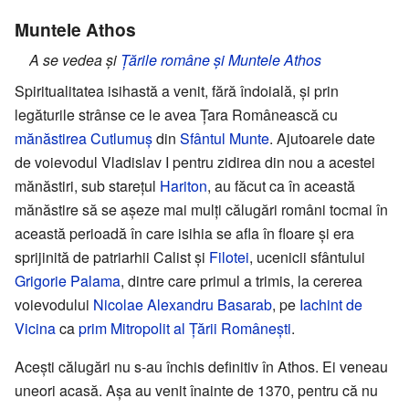
Muntele Athos
A se vedea și
Țările române și Muntele Athos
Spiritualitatea isihastă a venit, fără îndoială, și prin
legăturile strânse ce le avea Țara Românească cu
mănăstirea Cutlumuș
din
Sfântul Munte
. Ajutoarele date
de voievodul Vladislav I pentru zidirea din nou a acestei
mănăstiri, sub starețul
Hariton
, au făcut ca în această
mănăstire să se așeze mai mulți călugări români tocmai în
această perioadă în care isihia se afla în floare și era
sprijinită de patriarhii Calist și
Filotei
, ucenicii sfântului
Grigorie Palama
, dintre care primul a trimis, la cererea
voievodului
Nicolae Alexandru Basarab
, pe
Iachint de
Vicina
ca
prim Mitropolit al Țării Românești
.
Acești călugări nu s-au închis definitiv în Athos. Ei veneau
uneori acasă. Așa au venit înainte de 1370, pentru că nu