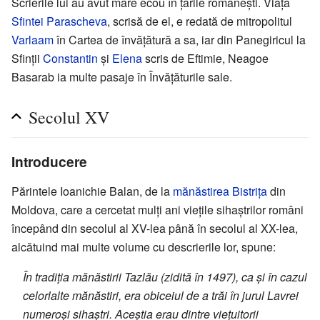
Scrierile lui au avut mare ecou în țările românești. Viața
Sfintei Parascheva
, scrisă de el, e redată de mitropolitul
Varlaam
în Cartea de învățătură a sa, iar din Panegiricul la
Sfinții
Constantin
și
Elena
scris de Eftimie, Neagoe
Basarab ia multe pasaje în Învățăturile sale.
Secolul XV
Introducere
Părintele Ioanichie Balan, de la
mănăstirea Bistrița
din
Moldova, care a cercetat mulți ani viețile sihaștrilor români
începând din secolul al XV-lea până în secolul al XX-lea,
alcătuind mai multe volume cu descrierile lor, spune:
În tradiția mănăstirii Tazlău (zidită în 1497), ca și în cazul
celorlalte mănăstiri, era obiceiul de a trăi în jurul Lavrei
numeroși sihaștri. Aceștia erau dintre viețuitorii