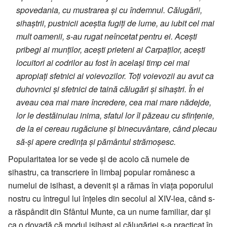
spovedania, cu mustrarea și cu îndemnul. Călugării,
sihaștrii, pustnicii aceștia fugiți de lume, au iubit cel mai
mult oamenii, s-au rugat neîncetat pentru ei. Acești
pribegi ai munților, acești prieteni ai Carpaților, acești
locuitori ai codrilor au fost în același timp cei mai
apropiați sfetnici ai voievozilor. Toți voievozii au avut ca
duhovnici și sfetnici de taină călugări și sihaștri. În ei
aveau cea mai mare încredere, cea mai mare nădejde,
lor le destăinuiau inima, sfatul lor îl păzeau cu sfințenie,
de la ei cereau rugăciune și binecuvântare, când plecau
să-și apere credința și pământul strămoșesc.
Popularitatea lor se vede și de acolo că numele de
sihastru, ca transcriere în limbaj popular românesc a
numelui de isihast, a devenit și a rămas în viața poporului
nostru cu întregul lui înțeles din secolul al XIV-lea, când s-
a răspândit din Sfântul Munte, ca un nume familiar, dar și
ca o dovadă că modul isihast al călugăriei s-a practicat în