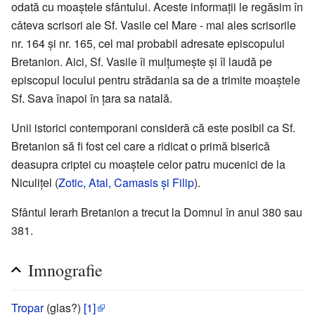
odată cu moaștele sfântului. Aceste informații le regăsim în
câteva scrisori ale Sf. Vasile cel Mare - mai ales scrisorile
nr. 164 și nr. 165, cel mai probabil adresate episcopului
Bretanion. Aici, Sf. Vasile îi mulțumește și îl laudă pe
episcopul locului pentru strădania sa de a trimite moaștele
Sf. Sava înapoi în țara sa natală.
Unii istorici contemporani consideră că este posibil ca Sf.
Bretanion să fi fost cel care a ridicat o primă biserică
deasupra criptei cu moaștele celor patru mucenici de la
Niculițel (
Zotic, Atal, Camasis și Filip
).
Sfântul Ierarh Bretanion a trecut la Domnul în anul 380 sau
381.
Imnografie
Tropar
(glas?)
[1]