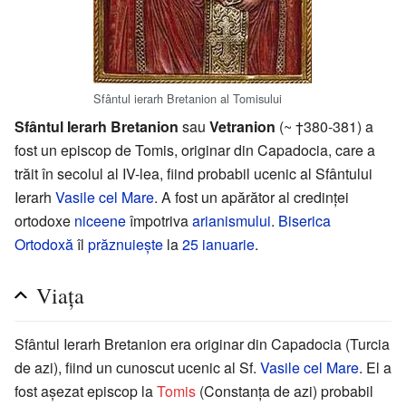
Sfântul ierarh Bretanion al Tomisului
Sfântul Ierarh Bretanion
sau
Vetranion
(~ †380-381) a
fost un episcop de Tomis, originar din Capadocia, care a
trăit în secolul al IV-lea, fiind probabil ucenic al Sfântului
Ierarh
Vasile cel Mare
. A fost un apărător al credinței
ortodoxe
niceene
împotriva
arianismului
.
Biserica
Ortodoxă
îl
prăznuiește
la
25 ianuarie
.
Viața
Sfântul Ierarh Bretanion era originar din Capadocia (Turcia
de azi), fiind un cunoscut ucenic al Sf.
Vasile cel Mare
. El a
fost așezat episcop la
Tomis
(Constanța de azi) probabil