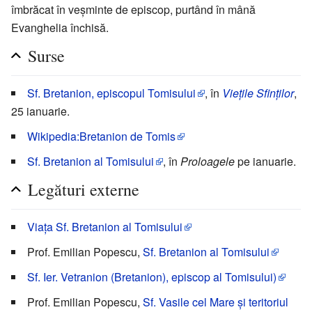
îmbrăcat în veșminte de episcop, purtând în mână
Evanghelia închisă.
Surse
Sf. Bretanion, episcopul Tomisului
, în
Viețile Sfinților
,
25 ianuarie.
Wikipedia:Bretanion de Tomis
Sf. Bretanion al Tomisului
, în
Proloagele
pe ianuarie.
Legături externe
Viața Sf. Bretanion al Tomisului
Prof. Emilian Popescu,
Sf. Bretanion al Tomisului
Sf. Ier. Vetranion (Bretanion), episcop al Tomisului)
Prof. Emilian Popescu,
Sf. Vasile cel Mare și teritoriul