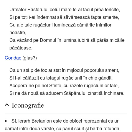
Următor Păstorului celui mare te-ai făcut prea fericite,
Și pe toți i-ai îndemnat să săvârșească fapte smerite,
Cu ale tale rugăciuni luminează cămările inimilor
noastre,
Ca văzând pe Domnul în lumina iubirii să părăsim căile
păcătoase.
Condac
(glas?)
Ca un stâlp de foc ai stat în mijlocul poporului smerit,
Și l-ai călăuzit cu toiagul rugăciunii în chip gândit,
Acoperă-ne pe noi Sfinte, cu razele rugăciunilor tale,
Și ne dă nouă să aducem Stăpânului cinstită închinare.
Iconografie
Sf. Ierarh Bretanion este de obicei reprezentat ca un
bărbat între două vârste, cu părul scurt și barbă rotundă,