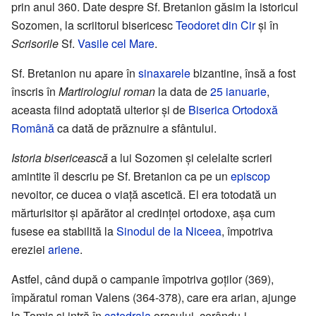
prin anul 360. Date despre Sf. Bretanion găsim la istoricul
Sozomen, la scriitorul bisericesc
Teodoret din Cir
și în
Scrisorile
Sf.
Vasile cel Mare
.
Sf. Bretanion nu apare în
sinaxarele
bizantine, însă a fost
înscris în
Martirologiul roman
la data de
25 ianuarie
,
aceasta fiind adoptată ulterior și de
Biserica Ortodoxă
Română
ca dată de prăznuire a sfântului.
Istoria bisericească
a lui Sozomen și celelalte scrieri
amintite îl descriu pe Sf. Bretanion ca pe un
episcop
nevoitor, ce ducea o viață ascetică. El era totodată un
mărturisitor și apărător al credinței ortodoxe, așa cum
fusese ea stabilită la
Sinodul de la Niceea
, împotriva
ereziei
ariene
.
Astfel, când după o campanie împotriva goților (369),
împăratul roman Valens (364-378), care era arian, ajunge
la Tomis și intră în
catedrala
orașului, cerându-i