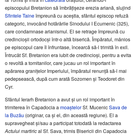
episcopului Bretanion să îmbrățișeze erezia ariană, slujind
Sfintele Taine
împreună cu aceștia, sfântul episcop refuză
categoric, invocând hotărârile Sinodului I Ecumenic (325),
care condamnase arianismul. El se retrage împreună cu
credincioșii ortodocși într-o altă biserică. Împăratul, mânios
pe episcopul care îl înfruntase, încearcă să-l trimită în exil.
Întrucât Sf. Bretanion era iubit de credincioși, pentru a evita
o revoltă a tomitanilor, care jucau un rol important în
apărarea granițelor Imperiului, împăratul renunță să-l mai
pedepsească, după cum arată Sozomen și Teodoret din
Cyr.
Sfântul Ierarh Bretanion a avut și un rol important în
trimiterea în Capadocia a
moaștelor
Sf. Mucenic
Sava de
la Buzău
(originar, ca și el, din această regiune). El a
supravegheat și/sau a participat totodată la redactarea
Actului martiric
al Sf. Sava, trimis Bisericii din Capadocia