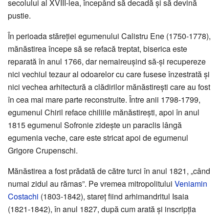
secolului al XVIII-lea, începând să decadă și să devină
pustie.
În perioada stăreției egumenului Calistru Ene (1750-1778),
mănăstirea începe să se refacă treptat, biserica este
reparată în anul 1766, dar nemaireușind să-și recupereze
nici vechiul tezaur al odoarelor cu care fusese înzestrată și
nici vechea arhitectură a clădirilor mănăstirești care au fost
în cea mai mare parte reconstruite. Între anii 1798-1799,
egumenul Chiril reface chiliile mănăstirești, apoi în anul
1815 egumenul Sofronie zidește un paraclis lângă
egumenia veche, care este stricat apoi de egumenul
Grigore Crupenschi.
Mănăstirea a fost prădată de către turci în anul 1821, „când
numai zidul au rămas”. Pe vremea mitropolitului
Veniamin
Costachi
(1803-1842), stareț fiind arhimandritul Isaia
(1821-1842), în anul 1827, după cum arată și inscripția