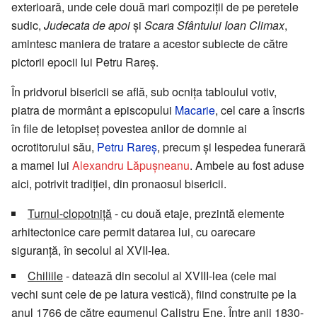
exterioară, unde cele două mari compoziții de pe peretele
sudic,
Judecata de apoi
și
Scara Sfântului Ioan Climax
,
amintesc maniera de tratare a acestor subiecte de către
pictorii epocii lui Petru Rareș.
În pridvorul bisericii se află, sub ocnița tabloului votiv,
piatra de mormânt a episcopului
Macarie
, cel care a înscris
în file de letopiseț povestea anilor de domnie ai
ocrotitorului său,
Petru Rareș
, precum și lespedea funerară
a mamei lui
Alexandru Lăpușneanu
. Ambele au fost aduse
aici, potrivit tradiției, din pronaosul bisericii.
Turnul-clopotniță
- cu două etaje, prezintă elemente
arhitectonice care permit datarea lui, cu oarecare
siguranță, în secolul al XVII-lea.
Chiliile
- datează din secolul al XVIII-lea (cele mai
vechi sunt cele de pe latura vestică), fiind construite pe la
anul 1766 de către egumenul Calistru Ene. Între anii 1830-