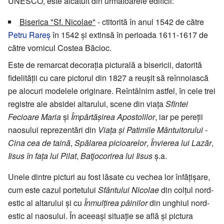
UNESCO, este alcătuit din următoarele edificii:
Biserica "Sf. Nicolae"
- ctitorită în anul 1542 de către
Petru Rareș
în 1542 și extinsă în perioada 1611-1617 de
către vornicul Costea Băcioc.
Este de remarcat decorația picturală a bisericii, datorită
fidelității cu care pictorul din 1827 a reușit să reînnoiască
pe alocuri modelele originare. Reîntâlnim astfel, în cele trei
registre ale absidei altarului, scene din viața
Sfintei
Fecioare Maria
și
Împărtășirea Apostolilor
, iar pe pereții
naosului reprezentări din
Viața și Patimile Mântuitorului
-
Cina cea de taină
,
Spălarea picioarelor
,
Învierea lui Lazăr
,
Iisus în fața lui Pilat
,
Batjocorirea lui Iisus
ș.a.
Unele dintre picturi au fost lăsate cu vechea lor înfățișare,
cum este cazul portetului
Sfântului Nicolae
din colțul nord-
estic al altarului și cu
Înmulțirea pâinilor
din unghiul nord-
estic al naosului. În aceeași situație se află și pictura