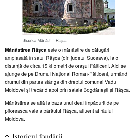
Biserica Mănăstirii Râșca
Mănăstirea Râșca
este o mănăstire de călugări
amplasată în satul Râșca (din județul Suceava), la o
distanță de circa 15 kilometri de orașul Fălticeni. Aici se
ajunge de pe Drumul Național Roman-Fălticeni, urmând
drumul din partea stânga din dreptul comunei Vadu
Moldovei și trecând apoi prin satele Bogdănești și Râșca.
Mănăstirea se află la baza unui deal împădurit de pe
pitoreasca vale a pârăului Râșca, afluent al râului
Moldova.
Istoricul fondării