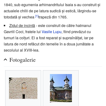
1840, sub egumenia arhimandritului Isaia s-au construit și
actualele chilii de pe latura sudică și estică, lărgindu-se
[1]
totodată și vechea
trapeză din 1765.
Zidul de incintă
- este construit de către hatmanul
Gavriil Coci, fratele lui
Vasile Lupu
, fiind prevăzut cu
turnuri la colțuri. El a fost reparat și supraînălțat, iar pe
latura de nord refăcut din temelie în a doua jumătate a
secolului al XVIII-lea.
Fotogalerie