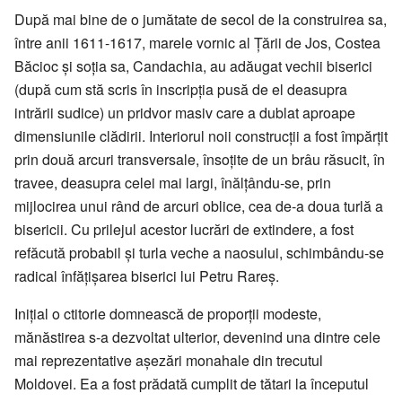
După mai bine de o jumătate de secol de la construirea sa,
între anii 1611-1617, marele vornic al Țării de Jos, Costea
Băcioc și soția sa, Candachia, au adăugat vechii biserici
(după cum stă scris în inscripția pusă de el deasupra
intrării sudice) un pridvor masiv care a dublat aproape
dimensiunile clădirii. Interiorul noii construcții a fost împărțit
prin două arcuri transversale, însoțite de un brâu răsucit, în
travee, deasupra celei mai largi, înălțându-se, prin
mijlocirea unui rând de arcuri oblice, cea de-a doua turlă a
bisericii. Cu prilejul acestor lucrări de extindere, a fost
refăcută probabil și turla veche a naosului, schimbându-se
radical înfățișarea biserici lui Petru Rareș.
Inițial o ctitorie domnească de proporții modeste,
mănăstirea s-a dezvoltat ulterior, devenind una dintre cele
mai reprezentative așezări monahale din trecutul
Moldovei. Ea a fost prădată cumplit de tătari la începutul