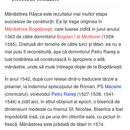
Mănăstirea Râșca este rezultatul mai multor etape
succesive de construcții. Ea își trage originea în
Mănăstirea Bogdănești
, care fusese zidită în jurul anului
1363 de către domnitorul
Bogdan I al Moldovei
(1359-
1365). Distrusă din temelie de către turci și tătari, ea nu a
mai putu fi reconstruită, așa că domnitorul Petru Rareș a
luat hotărârea să construiască în apropiere o altă
mănăstire, unde să mute întreaga obște de la Bogdănești.
În anul 1542, după cum reiese dintr-o traducere târzie a
pisaniei, la îndemnul episcopului de Roman, PS
Macarie
(cronicarul), voievodul
Petru Rareș
(1527-1538, 1541-
1546) a zidit aici, în stilul obișnuit al epocii, o biserică de
dimensiuni modeste cu hramul Sf. Nicolae. Biserica a fost
împodobită însă, ca pe una din ctitoriile sale, cu picturi în
frescă. Mănăstirea este prădată de tătari în 1574.