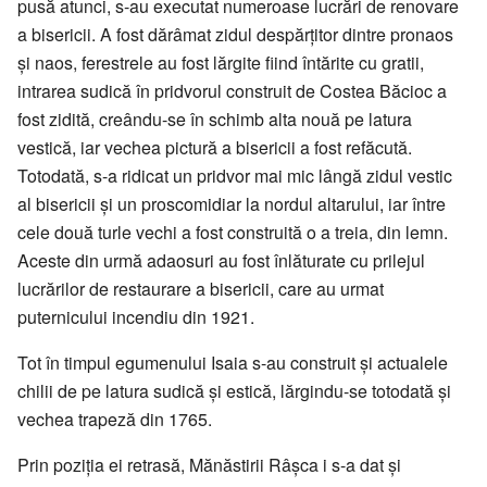
pusă atunci, s-au executat numeroase lucrări de renovare
a bisericii. A fost dărâmat zidul despărțitor dintre pronaos
și naos, ferestrele au fost lărgite fiind întărite cu gratii,
intrarea sudică în pridvorul construit de Costea Băcioc a
fost zidită, creându-se în schimb alta nouă pe latura
vestică, iar vechea pictură a bisericii a fost refăcută.
Totodată, s-a ridicat un pridvor mai mic lângă zidul vestic
al bisericii și un proscomidiar la nordul altarului, iar între
cele două turle vechi a fost construită o a treia, din lemn.
Aceste din urmă adaosuri au fost înlăturate cu prilejul
lucrărilor de restaurare a bisericii, care au urmat
puternicului incendiu din 1921.
Tot în timpul egumenului Isaia s-au construit și actualele
chilii de pe latura sudică și estică, lărgindu-se totodată și
vechea trapeză din 1765.
Prin poziția ei retrasă, Mănăstirii Râșca i s-a dat și