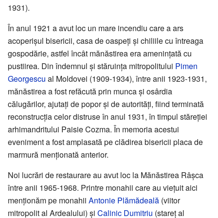
1931).
În anul 1921 a avut loc un mare incendiu care a ars
acoperișul bisericii, casa de oaspeți și chiliile cu întreaga
gospodărie, astfel încât mănăstirea era amenințată cu
pustiirea. Din îndemnul și stăruința mitropolitului
Pimen
Georgescu
al Moldovei (1909-1934), între anii 1923-1931,
mănăstirea a fost refăcută prin munca și osârdia
călugărilor, ajutați de popor și de autorități, fiind terminată
reconstrucția celor distruse în anul 1931, în timpul stăreției
arhimandritului Paisie Cozma. În memoria acestui
eveniment a fost amplasată pe clădirea bisericii placa de
marmură menționată anterior.
Noi lucrări de restaurare au avut loc la Mănăstirea Râșca
între anii 1965-1968. Printre monahii care au viețuit aici
menționăm pe monahii
Antonie Plămădeală
(viitor
mitropolit al Ardealului) și
Calinic Dumitriu
(stareț al