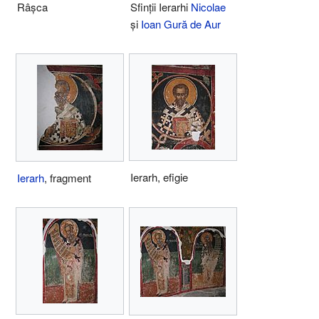
Râșca
Sfinții Ierarhi
Nicolae
și
Ioan Gură de Aur
Ierarh, efigie
Ierarh
, fragment