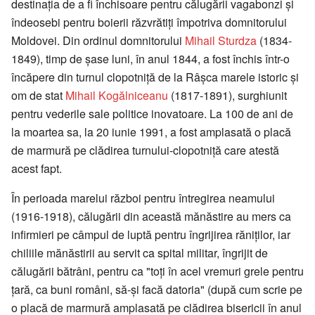
destinația de a fi închisoare pentru călugării vagabonzi și
îndeosebi pentru boierii răzvrătiți împotriva domnitorului
Moldovei. Din ordinul domnitorului
Mihail Sturdza
(1834-
1849), timp de șase luni, în anul 1844, a fost închis într-o
încăpere din turnul clopotniță de la Râșca marele istoric și
om de stat
Mihail Kogălniceanu
(1817-1891), surghiunit
pentru vederile sale politice inovatoare. La 100 de ani de
la moartea sa, la 20 iunie 1991, a fost amplasată o placă
de marmură pe clădirea turnului-clopotniță care atestă
acest fapt.
În perioada marelui război pentru întregirea neamului
(1916-1918), călugării din această mănăstire au mers ca
infirmieri pe câmpul de luptă pentru îngrijirea răniților, iar
chiliile mănăstirii au servit ca spital militar, îngrijit de
călugării bătrâni, pentru ca "toți în acel vremuri grele pentru
țară, ca buni români, să-și facă datoria" (după cum scrie pe
o placă de marmură amplasată pe clădirea bisericii în anul