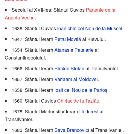
Secolul al XVII-lea: Sfântul Cuvios
Partenie de la
Agapia Veche
.
1638: Sfântul Cuvios
Ioanichie cel Nou de la Muscel
.
1647: Sfântul Ierarh
Petru Movilă
al Kievului.
1654: Sfântul Ierarh
Atanasie Patelarie
al
Constantinopolului.
1656: Sfântul Ierarh
Simion Ștefan
al Transilvaniei
1657: Sfântul Ierarh
Varlaam al Moldovei
.
1658: Sfântul Ierarh
Iosif cel Nou de la Partoș
.
1660: Sfântul Cuvios
Chiriac de la Tazlău
.
1678: Sfântul Mărturisitor Ierarh
Ilie Iorest
al
Transilvaniei.
1683: Sfântul Ierarh
Sava Brancovici
al Transilvaniei.