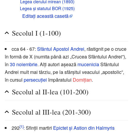
Legea clerului mirean (1893)
Legea și statutul BOR (1925)
Editaţi această casetă
Secolul I (1-100)
cca 64 - 67:
Sfântul Apostol Andrei
, răstignit pe o cruce
în formă de X (numita până azi „Crucea Sfântului Andrei”),
în
30 noiembrie
. Alți autori așează
mucenicia
Sfântului
Andrei mult mai târziu, pe la sfârșitul veacului „apostolic”,
în cursul
persecuției
împăratului
Domițian
.
Secolul al II-lea (101-200)
Secolul al III-lea (201-300)
[1]
292
: Sfinții martiri
Epictet și Astion din Halmyris