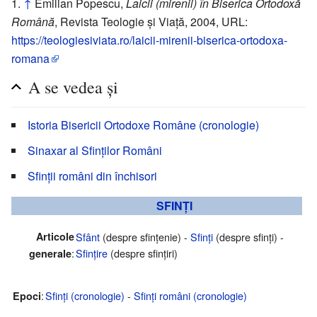
↑
Emilian Popescu,
Laicii (mirenii) în Biserica Ortodoxă
Română
, Revista Teologie și Viață, 2004, URL:
https://teologiesiviata.ro/laicii-mirenii-biserica-ortodoxa-
romana
A se vedea și
Istoria Bisericii Ortodoxe Române (cronologie)
Sinaxar al Sfinților Români
Sfinții români din închisori
SFINȚI
Articole
Sfânt
(despre sfințenie) -
Sfinți
(despre sfinți) -
:
Sfințire
(despre sfințiri)
generale
:
Sfinți (cronologie)
-
Sfinți români (cronologie)
Epoci