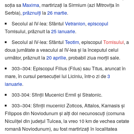
soția sa
Maxima
, martirizați la Sirmium (azi Mitrovița în
Serbia),
prăznuiți
la
26 martie
.
Secolul al IV-lea: Sfântul
Vetranion
,
episcopul
Tomisului, prăznuit la
25 ianuarie
.
Secolul al IV-lea: Sfântul
Teotim
, episcopul
Tomisului
, a
doua jumătate a veacului al IV-lea și la începutul celui
următor, prăznuit la
20 aprilie
, probabil ziua morții sale.
303–304: Episcopul Filius (Filus) sau Titus, aruncat în
mare, în cursul persecuției lui Liciniu, într-o zi de
3
ianuarie
.
303-304: Sfinții Mucenici Ermil și Stratonic.
303–304: Sfinții mucenici Zoticos, Attalos, Kamasis și
Filippos din Noviodunum și alți doi necunoscuți (comuna
Niculițel din județul Tulcea, la vreo 10 km de vechea cetate
romană Noviodunum), au fost martirizați în localitatea