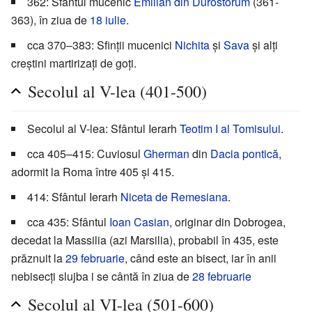
362: Sfântul mucenic
Emilian din Durostorum
(361-
363), în ziua de
18 iulie
.
cca 370–383: Sfinții mucenici
Nichita
și
Sava
și alți
creștini martirizați de goți.
Secolul al V-lea (401-500)
Secolul al V-lea: Sfântul Ierarh
Teotim I al Tomisului
.
cca 405–415: Cuviosul
Gherman
din
Dacia pontică
,
adormit la Roma între 405 și 415.
414: Sfântul Ierarh
Niceta de Remesiana
.
cca 435: Sfântul
Ioan Casian
, originar din Dobrogea,
decedat la Massilia (azi Marsilia), probabil în 435, este
prăznuit la
29 februarie
, când este an bisect, iar în anii
nebisecți slujba i se cântă în ziua de
28 februarie
Secolul al VI-lea (501-600)