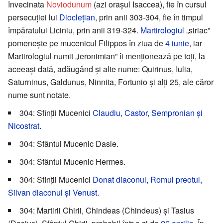
învecinata
Noviodunum
(azi orașul Isaccea), fie în cursul
persecuției lui
Dioclețian
, prin anii 303-304, fie în timpul
împăratului Liciniu, prin anii 319-324.
Martirologiul
„siriac”
pomenește pe mucenicul Filippos în ziua de
4 iunie
, iar
Martirologiul numit „ieronimian” îi menționează pe toți, la
aceeași dată, adăugând și alte nume: Quirinus, Iulia,
Saturninus, Galdunus, Ninnita, Fortunio și alți 25, ale căror
nume sunt notate.
304: Sfinții Mucenici
Claudiu, Castor, Sempronian și
Nicostrat
.
304: Sfântul Mucenic Dasie.
304: Sfântul Mucenic Hermes.
304: Sfinții Mucenici
Donat diaconul, Romul preotul,
Silvan diaconul și Venust
.
304: Martirii Chirii, Chindeas (Chindeus) și Tasius