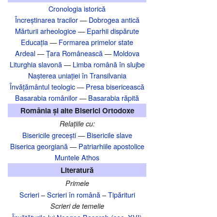
Cronologia istorică
Încreștinarea tracilor
—
Dobrogea antică
Mărturii arheologice
—
Eparhii dispărute
Educația
—
Formarea primelor state
Ardeal
—
Țara Românească
—
Moldova
Liturghia slavonă
—
Limba română în slujbe
Nașterea uniației în Transilvania‎
Învățământul teologic
—
Presa bisericească
Basarabia românilor
—
Basarabia răpită
România și alte Biserici Ortodoxe
Relațiile cu:
Bisericile grecești
—
Bisericile slave
Biserica georgiană
—
Patriarhiile apostolice
Muntele Athos
Literatură
Primele
Scrieri
–
Scrieri în română
–
Tipărituri
Scrieri de temelie