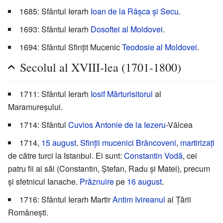
1685: Sfântul Ierarh
Ioan de la Râșca și Secu
.
1693: Sfântul Ierarh
Dosoftei al Moldovei
.
1694: Sfântul Sfințit Mucenic
Teodosie al Moldovei
.
Secolul al XVIII-lea (1701-1800)
1711: Sfântul Ierarh
Iosif Mărturisitorul
al
Maramureșului.
1714: Sfântul
Cuvios
Antonie de la Iezeru
-Vâlcea
1714,
15 august
.
Sfinții mucenici Brâncoveni
,
martirizați
de către turci la Istanbul. Ei sunt:
Constantin Vodă
, cei
patru fii ai săi (Constantin, Ștefan, Radu și Matei), precum
și sfetnicul Ianache.
Prăznuire
pe
16 august
.
1716: Sfântul Ierarh Martir
Antim Ivireanul
al Țării
Românești.