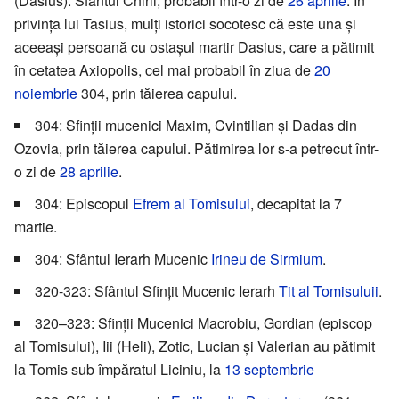
(Dasius). Sfântul Chirii, probabil într-o zi de
26 aprilie
. În
privința lui Tasius, mulți istorici socotesc că este una și
aceeași persoană cu ostașul martir Dasius, care a pătimit
în cetatea Axiopolis, cel mai probabil în ziua de
20
noiembrie
304, prin tăierea capului.
304: Sfinții mucenici Maxim, Cvintilian și Dadas din
Ozovia, prin tăierea capului. Pătimirea lor s-a petrecut într-
o zi de
28 aprilie
.
304: Episcopul
Efrem al Tomisului
, decapitat la 7
martie.
304: Sfântul Ierarh Mucenic
Irineu de Sirmium
.
320-323: Sfântul Sfințit Mucenic Ierarh
Tit al Tomisuluii
.
320–323: Sfinții Mucenici Macrobiu, Gordian (episcop
al Tomisului), Iii (Heli), Zotic, Lucian și Valerian au pătimit
la Tomis sub împăratul Liciniu, la
13 septembrie