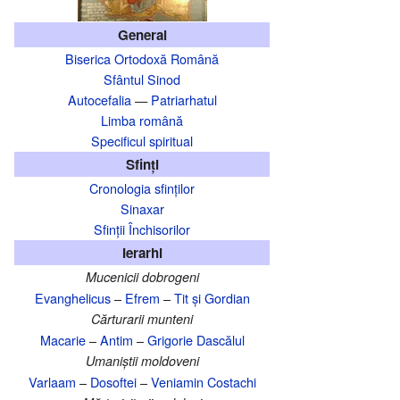
General
Biserica Ortodoxă Română
Sfântul Sinod
Autocefalia
—
Patriarhatul
Limba română
Specificul spiritual
Sfinți
Cronologia sfinților
Sinaxar
Sfinții Închisorilor
Ierarhi
Mucenicii dobrogeni
Evanghelicus
–
Efrem
–
Tit și Gordian
Cărturarii munteni
Macarie
–
Antim
–
Grigorie Dascălul
Umaniștii moldoveni
Varlaam
–
Dosoftei
–
Veniamin Costachi