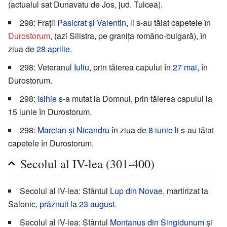
(actualul sat Dunavatu de Jos, jud. Tulcea).
298: Frații
Pasicrat și Valentin
, li s-au tăiat capetele în
Durostorum
, (azi Silistra, pe granița româno-bulgară), în
ziua de
28 aprilie
.
298: Veteranul
Iuliu
, prin tăierea capului în
27 mai
, în
Durostorum.
298:
Isihie
s-a mutat la Domnul, prin tăierea capului la
15 iunie în Durostorum.
298:
Marcian și Nicandru
în ziua de
8 iunie
li s-au tăiat
capetele în Durostorum.
Secolul al IV-lea (301-400)
Secolul al IV-lea: Sfântul
Lup din Novae
, martirizat la
Salonic,
prăznuit
la
23 august
.
Secolul al IV-lea: Sfântul
Montanus din Singidunum
și