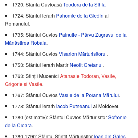
1720: Sfânta Cuvioasă
Teodora de la Sihla
1724: Sfântul ierarh
Pahomie de la Gledin
al
Romanului.
1735: Sfântul Cuvios
Pafnutie - Pârvu Zugravul de la
Mănăstirea Robaia
.
1744: Sfântul Cuvios
Visarion Mărturisitorul
.
1753: Sfântul Ierarh Martir
Neofit Cretanul
.
1763: Sfinții Mucenici
Atanasie Todoran, Vasile,
Grigorie și Vasile
.
1767: Sfântul Cuvios
Vasile de la Poiana Mărului
.
1778: Sfântul Ierarh
Iacob Putneanul
al Moldovei.
1780 (estimativ): Sfântul Cuvios Mărturisitor
Sofronie
de la Cioara
.
1780-1790: Sfântul Sfințit Mărturisitor
Ioan din Galeș