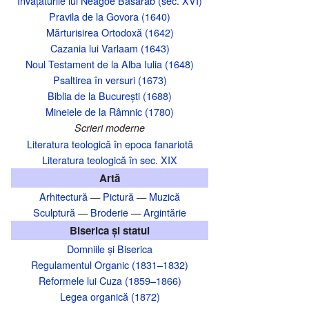
Învățăturile lui Neagoe Basarab (sec. XVI)
Pravila de la Govora (1640)
Mărturisirea Ortodoxă (1642)
Cazania lui Varlaam (1643)
Noul Testament de la Alba Iulia (1648)
Psaltirea în versuri (1673)
Biblia de la București (1688)
Mineiele de la Râmnic (1780)
Scrieri moderne
Literatura teologică în epoca fanariotă
Literatura teologică în sec. XIX
Artă
Arhitectură
—
Pictură
—
Muzică
Sculptură
—
Broderie
—
Argintărie
Biserica și statul
Domniile și Biserica
Regulamentul Organic (1831–1832)
Reformele lui Cuza (1859–1866)
Legea organică (1872)