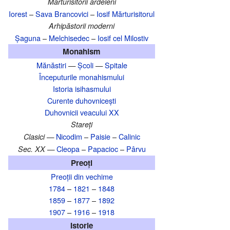
Mărturisitorii ardeleni
Iorest
–
Sava Brancovici
–
Iosif Mărturisitorul
Arhipăstorii moderni
Șaguna
–
Melchisedec
–
Iosif cel Milostiv
Monahism
Mănăstiri
—
Școli
—
Spitale
Începuturile monahismului
Istoria isihasmului
Curente duhovnicești
Duhovnicii veacului XX
Stareți
Nicodim
–
Paisie
–
Calinic
Clasici —
Cleopa
–
Papacioc
–
Pârvu
Sec. XX —
Preoți
Preoții din vechime
1784
–
1821
–
1848
1859
–
1877
–
1892
1907
–
1916
–
1918
Istorie