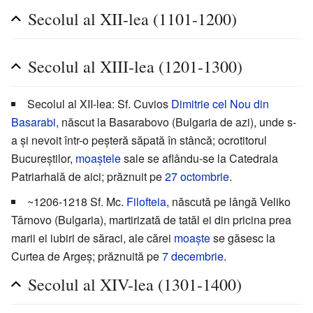
Secolul al XII-lea (1101-1200)
Secolul al XIII-lea (1201-1300)
Secolul al XII-lea: Sf. Cuvios
Dimitrie cel Nou din
Basarabi
, născut la Basarabovo (Bulgaria de azi), unde s-
a și nevoit într-o peșteră săpată în stâncă; ocrotitorul
Bucureștilor,
moaștele
sale se aflându-se la Catedrala
Patriarhală de aici; prăznuit pe
27 octombrie
.
~1206-1218 Sf. Mc.
Filofteia
, născută pe lângă Veliko
Târnovo (Bulgaria), martirizată de tatăl ei din pricina prea
marii ei iubiri de săraci, ale cărei
moaște
se găsesc la
Curtea de Argeș; prăznuită pe
7 decembrie
.
Secolul al XIV-lea (1301-1400)