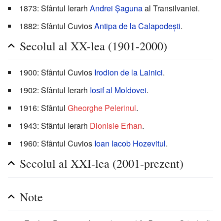
1873: Sfântul Ierarh
Andrei Șaguna
al Transilvaniei.
1882: Sfântul Cuvios
Antipa de la Calapodești
.
Secolul al XX-lea (1901-2000)
1900: Sfântul Cuvios
Irodion de la Lainici
.
1902: Sfântul Ierarh
Iosif al Moldovei
.
1916: Sfântul
Gheorghe Pelerinul
.
1943: Sfântul Ierarh
Dionisie Erhan
.
1960: Sfântul Cuvios
Ioan Iacob Hozevitul
.
Secolul al XXI-lea (2001-prezent)
Note