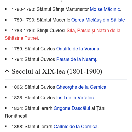
1780-1790: Sfântul Sfințit Mărturisitor
Moise Măcinic
.
1780-1790: Sfântul Mucenic
Oprea Miclăuș din Săliște
1783-1784: Sfinții Cuvioși
Sila, Paisie și Natan de la
Sihăstria Putnei
.
1789: Sfântul Cuvios
Onufrie de la Vorona
.
1794: Sfântul Cuvios
Paisie de la Neamț
.
Secolul al XIX-lea (1801-1900)
1806: Sfântul Cuvios
Gheorghe de la Cernica
.
1828: Sfântul Cuvios
Iosif de la Văratec
.
1834: Sfântul Ierarh
Grigorie Dascălul
al Țării
Românești.
1868: Sfântul Ierarh
Calinic de la Cernica
.