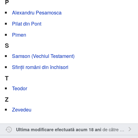
P
Alexandru Pesamosca
Pilat din Pont
Pimen
S
Samson (Vechiul Testament)
Sfinții români din închisori
T
Teodor
Z
Zevedeu
de către
Magda
.
Ultima modificare efectuată acum 18 ani