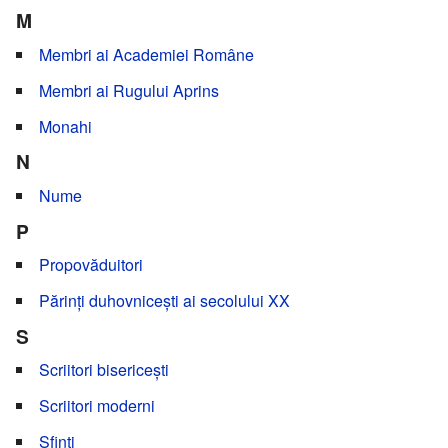
M
Membri ai Academiei Române
Membri ai Rugului Aprins
Monahi
N
Nume
P
Propovăduitori
Părinți duhovnicești ai secolului XX
S
Scriitori bisericești
Scriitori moderni
Sfinți