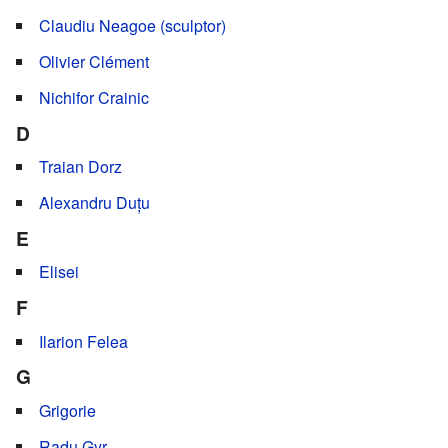
Claudiu Neagoe (sculptor)
Olivier Clément
Nichifor Crainic
D
Traian Dorz
Alexandru Duțu
E
Elisei
F
Ilarion Felea
G
Grigorie
Radu Gyr