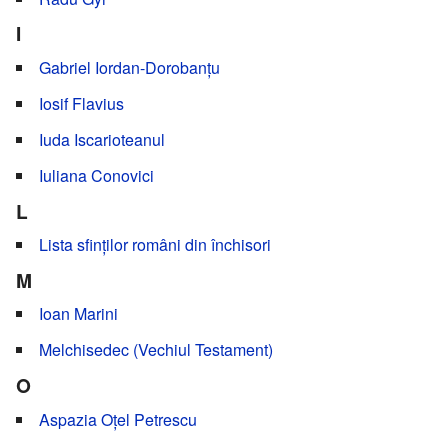
I
Gabriel Iordan-Dorobanțu
Iosif Flavius
Iuda Iscarioteanul
Iuliana Conovici
L
Lista sfinților români din închisori
M
Ioan Marini
Melchisedec (Vechiul Testament)
O
Aspazia Oțel Petrescu