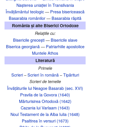
Nașterea uniației în Transilvania‎
Învățământul teologic
—
Presa bisericească
Basarabia românilor
—
Basarabia răpită
România și alte Biserici Ortodoxe
Relațiile cu:
Bisericile grecești
—
Bisericile slave
Biserica georgiană
—
Patriarhiile apostolice
Muntele Athos
Literatură
Primele
Scrieri
–
Scrieri în română
–
Tipărituri
Scrieri de temelie
Învățăturile lui Neagoe Basarab (sec. XVI)
Pravila de la Govora (1640)
Mărturisirea Ortodoxă (1642)
Cazania lui Varlaam (1643)
Noul Testament de la Alba Iulia (1648)
Psaltirea în versuri (1673)