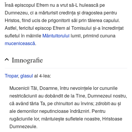
Însă episcopul Efrem nu a vrut să-L hulească pe
Dumnezeu, ci a mărturisit credința și dragostea pentru
Hristos, fiind ucis de prigonitorii săi prin tăierea capului.
Astfel, fericitul episcop Efrem al Tomisului și-a încredințat
sufletul în mâinile
Mântuitorului
lumii, primind cununa
mucenicească
.
Imnografie
Tropar
,
glasul
al 4-lea:
Mucenicii Tăi, Doamne, întru nevoințele lor cununile
nestricăciunii au dobândit de la Tine, Dumnezeul nostru,
că având tăria Ta, pe chinuitori au învins; zdrobit-au și
ale demonilor neputincioase îndrăzniri. Pentru
rugăciunile lor, mântuiește sufletele noastre, Hristoase
Dumnezeule.