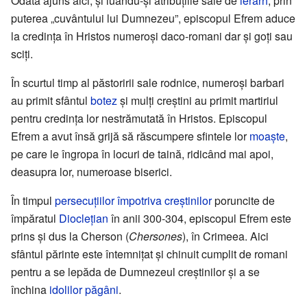
Odată ajuns aici, și luându-și atribuțiile sale de
ierarh
, prin
puterea „cuvântului lui Dumnezeu”, episcopul Efrem aduce
la credința în Hristos numeroși daco-romani dar și goți sau
sciți.
În scurtul timp al păstoririi sale rodnice, numeroși barbari
au primit sfântul
botez
și mulți creștini au primit martiriul
pentru credința lor nestrămutată în Hristos. Episcopul
Efrem a avut însă grijă să răscumpere sfintele lor
moaște
,
pe care le îngropa în locuri de taină, ridicând mai apoi,
deasupra lor, numeroase biserici.
În timpul
persecuțiilor împotriva creștinilor
poruncite de
împăratul
Dioclețian
în anii 300-304, episcopul Efrem este
prins și dus la Cherson (
Chersones
), în Crimeea. Aici
sfântul părinte este întemnițat și chinuit cumplit de romani
pentru a se lepăda de Dumnezeul creștinilor și a se
închina
idolilor păgâni
.