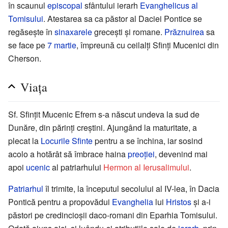
în scaunul
episcopal
sfântului ierarh
Evanghelicus al
Tomisului
. Atestarea sa ca păstor al Daciei Pontice se
regăsește în
sinaxarele
grecești și romane.
Prăznuirea
sa
se face pe
7 martie
, împreună cu ceilalți Sfinți Mucenici din
Cherson.
Viața
Sf. Sfințit Mucenic Efrem s-a născut undeva la sud de
Dunăre, din părinți creștini. Ajungând la maturitate, a
plecat la
Locurile Sfinte
pentru a se închina, iar sosind
acolo a hotărât să îmbrace haina
preoției
, devenind mai
apoi
ucenic
al patriarhului
Hermon al Ierusalimului
.
Patriarhul
îl trimite, la începutul secolului al IV-lea, în Dacia
Pontică pentru a propovădui
Evanghelia
lui
Hristos
și a-i
păstori pe credincioșii daco-romani din Eparhia Tomisului.