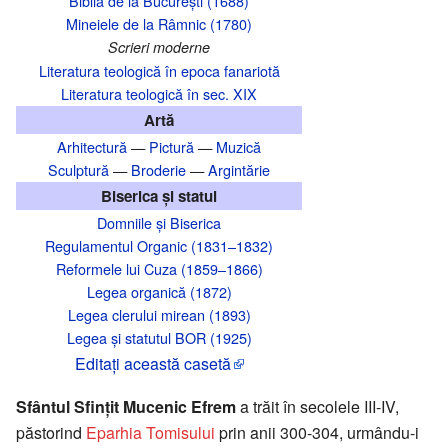
Biblia de la București (1688)
Mineiele de la Râmnic (1780)
Scrieri moderne
Literatura teologică în epoca fanariotă
Literatura teologică în sec. XIX
Artă
Arhitectură
—
Pictură
—
Muzică
Sculptură
—
Broderie
—
Argintărie
Biserica și statul
Domniile și Biserica
Regulamentul Organic (1831–1832)
Reformele lui Cuza (1859–1866)
Legea organică (1872)
Legea clerului mirean (1893)
Legea și statutul BOR (1925)
Editaţi această casetă
Sfântul Sfințit Mucenic Efrem
a trăit în secolele III-IV,
păstorind
Eparhia Tomisului
prin anii 300-304, urmându-i