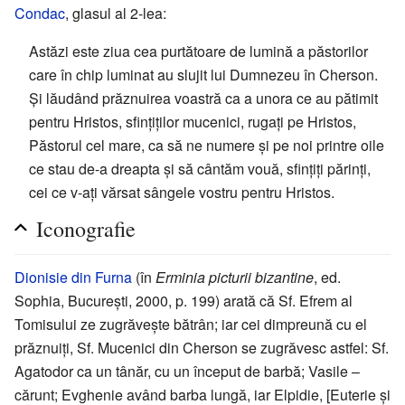
Condac
, glasul al 2-lea:
Astăzi este ziua cea purtătoare de lumină a păstorilor
care în chip luminat au slujit lui Dumnezeu în Cherson.
Şi lăudând prăznuirea voastră ca a unora ce au pătimit
pentru Hristos, sfințiților mucenici, rugați pe Hristos,
Păstorul cel mare, ca să ne numere și pe noi printre oile
ce stau de-a dreapta și să cântăm vouă, sfințiți părinți,
cei ce v-ați vărsat sângele vostru pentru Hristos.
Iconografie
Dionisie din Furna
(în
Erminia picturii bizantine
, ed.
Sophia, București, 2000, p. 199) arată că Sf. Efrem al
Tomisului ze zugrăvește bătrân; iar cei dimpreună cu el
prăznuiți, Sf. Mucenici din Cherson se zugrăvesc astfel: Sf.
Agatodor ca un tânăr, cu un început de barbă; Vasile –
cărunt; Evghenie având barba lungă, iar Elpidie, [Euterie și