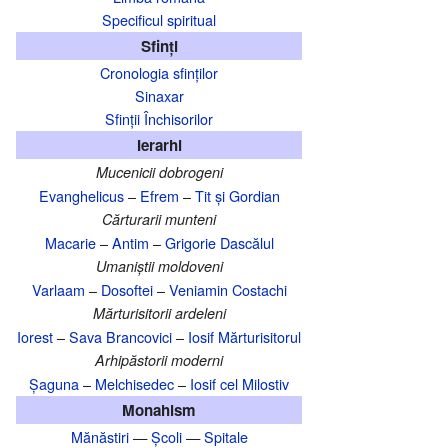
Specificul spiritual
Sfinți
Cronologia sfinților
Sinaxar
Sfinții Închisorilor
Ierarhi
Mucenicii dobrogeni
Evanghelicus
–
Efrem
–
Tit și Gordian
Cărturarii munteni
Macarie
–
Antim
–
Grigorie Dascălul
Umaniștii moldoveni
Varlaam
–
Dosoftei
–
Veniamin Costachi
Mărturisitorii ardeleni
Iorest
–
Sava Brancovici
–
Iosif Mărturisitorul
Arhipăstorii moderni
Șaguna
–
Melchisedec
–
Iosif cel Milostiv
Monahism
Mănăstiri
—
Școli
—
Spitale