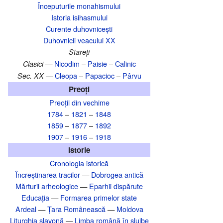
Începuturile monahismului
Istoria isihasmului
Curente duhovnicești
Duhovnicii veacului XX
Stareți
Nicodim
–
Paisie
–
Calinic
Clasici —
Cleopa
–
Papacioc
–
Pârvu
Sec. XX —
Preoți
Preoții din vechime
1784
–
1821
–
1848
1859
–
1877
–
1892
1907
–
1916
–
1918
Istorie
Cronologia istorică
Încreștinarea tracilor
—
Dobrogea antică
Mărturii arheologice
—
Eparhii dispărute
Educația
—
Formarea primelor state
Ardeal
—
Țara Românească
—
Moldova
Liturghia slavonă
—
Limba română în slujbe