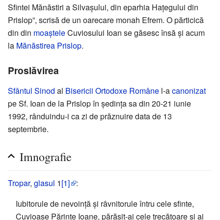
Sfintei Mănăstiri a Silvașului, din eparhia Hațegului din
Prislop”, scrisă de un oarecare monah Efrem. O părticică
din din
moaștele
Cuviosului Ioan se găsesc însă și acum
la
Mănăstirea Prislop
.
Proslăvirea
Sfântul Sinod
al
Bisericii Ortodoxe Române
l-a
canonizat
pe Sf. Ioan de la Prislop în ședința sa din 20-21 iunie
1992, rânduindu-i ca zi de prăznuire data de 13
septembrie.
Imnografie
Tropar
,
glasul
1
[1]
:
Iubitorule de nevoință și râvnitorule întru cele sfinte,
Cuvioase Părinte Ioane, părăsit-ai cele trecătoare și ai