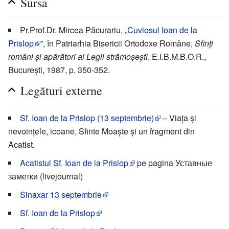
Sursa
Pr.Prof.Dr. Mircea Păcurariu, „
Cuviosul Ioan de la
Prislop
”, în Patriarhia Bisericii Ortodoxe Române,
Sfinți
români și apărători ai Legii strămoșești
, E.I.B.M.B.O.R.,
București, 1987, p. 350-352.
Legături externe
Sf. Ioan de la Prislop (13 septembrie)
– Viața și
nevoințele, icoane, Sfinte Moaște și un fragment din
Acatist.
Acatistul Sf. Ioan de la Prislop
pe pagina Уставные
заметки (livejournal)
Sinaxar 13 septembrie
Sf. Ioan de la Prislop