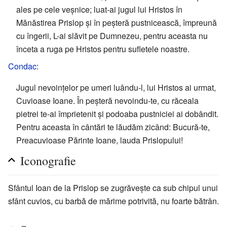
ales pe cele veșnice; luat-ai jugul lui Hristos în
Mănăstirea Prislop și în peșteră pustnicească, împreună
cu îngerii, L-ai slăvit pe Dumnezeu, pentru aceasta nu
înceta a ruga pe Hristos pentru sufletele noastre.
Condac
:
Jugul nevoințelor pe umeri luându-l, lui Hristos ai urmat,
Cuvioase Ioane. În peșteră nevoindu-te, cu răceala
pietrei te-ai împrietenit și podoaba pustniciei ai dobândit.
Pentru aceasta în cântări te lăudăm zicând: Bucură-te,
Preacuvioase Părinte Ioane, lauda Prislopului!
Iconografie
Sfântul Ioan de la Prislop se zugrăvește ca sub chipul unui
sfânt cuvios, cu barbă de mărime potrivită, nu foarte bătrân.