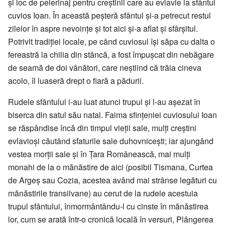
și loc de pelerinaj pentru creștinii care au evlavie la sfântul
cuvios Ioan. În această peșteră sfântul și-a petrecut restul
zilelor în aspre nevoințe și tot aici și-a aflat și sfârșitul.
Potrivit tradiției locale, pe când cuviosul își săpa cu dalta o
fereastră la chilia din stâncă, a fost împușcat din nebăgare
de seamă de doi vânători, care neștiind că trăia cineva
acolo, îl luaseră drept o fiară a pădurii.
Rudele sfântului i-au luat atunci trupul și l-au așezat în
biserca din satul său natal. Faima sfințeniei cuviosului Ioan
se răspândise încă din timpul vieții sale, mulți creștini
evlavioși căutând sfaturile sale duhovnicești; iar ajungând
vestea morții sale și în Ţara Românească, mai mulți
monahi de la o mănăstire de aici (posibil Tismana, Curtea
de Argeș sau Cozia, acestea având mai strânse legături cu
mănăstirile transilvane) au cerut de la rudele acestuia
trupul sfântului, înmormântându-l cu cinste în mănăstirea
lor, cum se arată într-o cronică locală în versuri, Plângerea