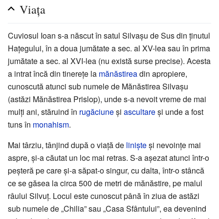
Viața
Cuviosul Ioan s-a născut în satul Silvașu de Sus din ținutul
Hațegului, în a doua jumătate a sec. al XV-lea sau în prima
jumătate a sec. al XVI-lea (nu există surse precise). Acesta
a intrat încă din tinerețe la
mănăstirea
din apropiere,
cunoscută atunci sub numele de Mănăstirea Silvașu
(astăzi Mănăstirea Prislop), unde s-a nevoit vreme de mai
mulți ani, stăruind în
rugăciune
și
ascultare
și unde a fost
tuns în
monahism
.
Mai târziu, tânjind după o viață de
liniște
și nevoințe mai
aspre, și-a căutat un loc mai retras. S-a așezat atunci într-o
peșteră pe care și-a săpat-o singur, cu dalta, într-o stâncă
ce se găsea la circa 500 de metri de mănăstire, pe malul
râului Silvuț. Locul este cunoscut până în ziua de astăzi
sub numele de „Chilia” sau „Casa Sfântului”, ea devenind