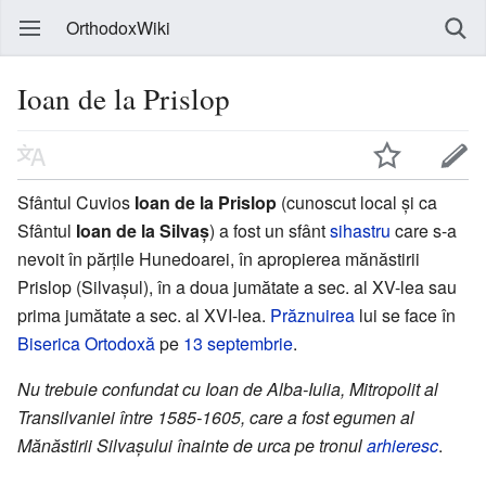
OrthodoxWiki
Ioan de la Prislop
Sfântul Cuvios
Ioan de la Prislop
(cunoscut local și ca
Sfântul
Ioan de la Silvaș
) a fost un sfânt
sihastru
care s-a
nevoit în părțile Hunedoarei, în apropierea mănăstirii
Prislop (Silvașul), în a doua jumătate a sec. al XV-lea sau
prima jumătate a sec. al XVI-lea.
Prăznuirea
lui se face în
Biserica Ortodoxă
pe
13 septembrie
.
Nu trebuie confundat cu Ioan de Alba-Iulia, Mitropolit al
Transilvaniei între 1585-1605, care a fost egumen al
Mănăstirii Silvașului înainte de urca pe tronul
arhieresc
.