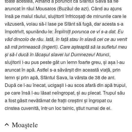
toate acestea, Atharid a poruncit ca Sfântul Sava să fie
aruncat în râul Mousaios (Buzăul de azi). Când au ajuns
însă pe malul râului, slujitorii înfricoșați de minunile care le
văzuseră, voiau să-l lase pe Sfânt să fugă, dar acesta s-a
împotrivit, spunându-le:
Împliniți porunca ce vi s-a dat. Eu
văd dincolo de râu. Iată, în față stau în slavă cei ce au venit
să mă primească (îngerii). Care așteaptă să ia sufletul meu
și să-l ducă în lăcașul slavei lui Dumnezeu!
Atunci,
slujitorii i-au pus peste gât un lemn foarte greu, și așa l-au
aruncat în apă. Astfel s-a săvârșit din această viață, prin
lemn și prin apă, Sfântul Sava, la vârsta de 38 de ani.
După ce l-au înecat, ucigașii i-au scos afară din apă trupul,
pe care însă l-au lăsat neîngropat, și au plecat. Trupul său
a fost găsit nevătămat de frații creștini și îngropat cu
cinstea cuvenită, într-un loc tainic, știut numai de ei.
Moaștele