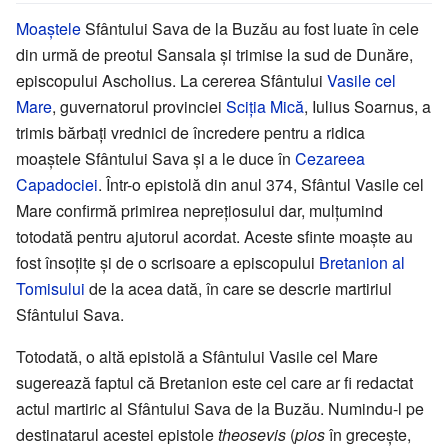
Moaștele
Sfântului Sava de la Buzău au fost luate în cele
din urmă de preotul Sansala și trimise la sud de Dunăre,
episcopului Ascholius. La cererea Sfântului
Vasile cel
Mare
, guvernatorul provinciei
Sciția Mică
, Iulius Soarnus, a
trimis bărbați vrednici de încredere pentru a ridica
moaștele Sfântului Sava și a le duce în
Cezareea
Capadociei
. Într-o epistolă din anul 374, Sfântul Vasile cel
Mare confirmă primirea neprețiosului dar, mulțumind
totodată pentru ajutorul acordat. Aceste sfinte moaște au
fost însoțite și de o scrisoare a episcopului
Bretanion al
Tomisului
de la acea dată, în care se descrie martiriul
Sfântului Sava.
Totodată, o altă epistolă a Sfântului Vasile cel Mare
sugerează faptul că Bretanion este cel care ar fi redactat
actul martiric al Sfântului Sava de la Buzău. Numindu-l pe
destinatarul acestei epistole
theosevis
(
pios
în grecește,