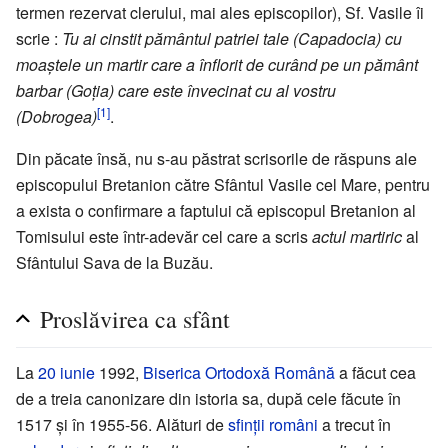
termen rezervat clerului, mai ales episcopilor), Sf. Vasile îi
scrie :
Tu ai cinstit pământul patriei tale (Capadocia) cu
moaștele un martir care a înflorit de curând pe un pământ
barbar (Goția) care este învecinat cu al vostru
[1]
(Dobrogea)
.
Din păcate însă, nu s-au păstrat scrisorile de răspuns ale
episcopului Bretanion către Sfântul Vasile cel Mare, pentru
a exista o confirmare a faptului că episcopul Bretanion al
Tomisului este într-adevăr cel care a scris
actul martiric
al
Sfântului Sava de la Buzău.
Proslăvirea ca sfânt
La
20 iunie
1992,
Biserica Ortodoxă Română
a făcut cea
de a treia canonizare din istoria sa, după cele făcute în
1517 și în 1955-56. Alături de
sfinții români
a trecut în