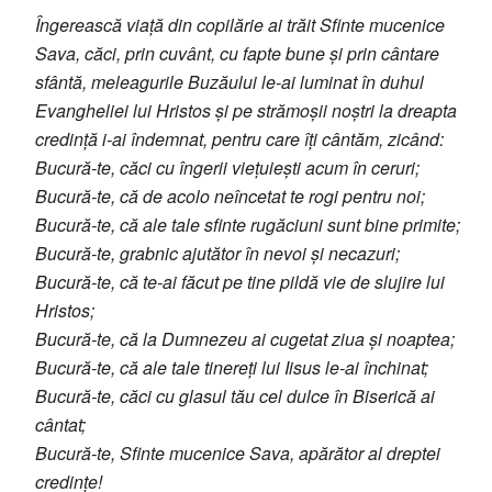
Îngerească viață din copilărie ai trăit Sfinte mucenice
Sava, căci, prin cuvânt, cu fapte bune și prin cântare
sfântă, meleagurile Buzăului le-ai luminat în duhul
Evangheliei lui Hristos și pe strămoșii noștri la dreapta
credință i-ai îndemnat, pentru care îți cântăm, zicând:
Bucură-te, căci cu îngerii viețuiești acum în ceruri;
Bucură-te, că de acolo neîncetat te rogi pentru noi;
Bucură-te, că ale tale sfinte rugăciuni sunt bine primite;
Bucură-te, grabnic ajutător în nevoi și necazuri;
Bucură-te, că te-ai făcut pe tine pildă vie de slujire lui
Hristos;
Bucură-te, că la Dumnezeu ai cugetat ziua și noaptea;
Bucură-te, că ale tale tinereți lui Iisus le-ai închinat;
Bucură-te, căci cu glasul tău cel dulce în Biserică ai
cântat;
Bucură-te, Sfinte mucenice Sava, apărător al dreptei
credințe!