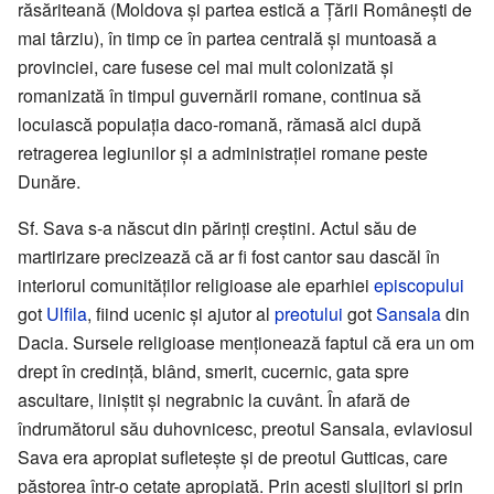
răsăriteană (Moldova și partea estică a Țării Românești de
mai târziu), în timp ce în partea centrală și muntoasă a
provinciei, care fusese cel mai mult colonizată și
romanizată în timpul guvernării romane, continua să
locuiască populația daco-romană, rămasă aici după
retragerea legiunilor și a administrației romane peste
Dunăre.
Sf. Sava s-a născut din părinți creștini. Actul său de
martirizare precizează că ar fi fost cantor sau dascăl în
interiorul comunităților religioase ale eparhiei
episcopului
got
Ulfila
, fiind ucenic și ajutor al
preotului
got
Sansala
din
Dacia. Sursele religioase menționează faptul că era un om
drept în credință, blând, smerit, cucernic, gata spre
ascultare, liniștit și negrabnic la cuvânt. În afară de
îndrumătorul său duhovnicesc, preotul Sansala, evlaviosul
Sava era apropiat sufletește și de preotul Gutticas, care
păstorea într-o cetate apropiată. Prin acești slujitori și prin