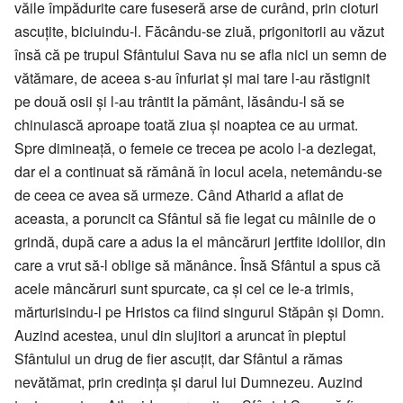
văile împădurite care fuseseră arse de curând, prin cioturi
ascuțite, biciuindu-l. Făcându-se ziuă, prigonitorii au văzut
însă că pe trupul Sfântului Sava nu se afla nici un semn de
vătămare, de aceea s-au înfuriat și mai tare l-au răstignit
pe două osii și l-au trântit la pământ, lăsându-l să se
chinuiască aproape toată ziua și noaptea ce au urmat.
Spre dimineață, o femeie ce trecea pe acolo l-a dezlegat,
dar el a continuat să rămână în locul acela, netemându-se
de ceea ce avea să urmeze. Când Atharid a aflat de
aceasta, a poruncit ca Sfântul să fie legat cu mâinile de o
grindă, după care a adus la el mâncăruri jertfite idolilor, din
care a vrut să-l oblige să mănânce. Însă Sfântul a spus că
acele mâncăruri sunt spurcate, ca și cel ce le-a trimis,
mărturisindu-l pe Hristos ca fiind singurul Stăpân și Domn.
Auzind acestea, unul din slujitori a aruncat în pieptul
Sfântului un drug de fier ascuțit, dar Sfântul a rămas
nevătămat, prin credința și darul lui Dumnezeu. Auzind