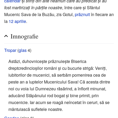
calendar
și
sfinți din alte neamuri care au predicat și au
fost martirizați în părțile noastre
, între care și Sfântul
Mucenic Sava de la Buzău, zis Gotul,
prăznuit
în fiecare an
la
12 aprilie
.
Imnografie
Tropar
(
glas
4)
Astăzi, duhovnicește prăznuiește Biserica
dreptcredincioșilor români și cu bucurie strigă: Veniți,
iubitorilor de mucenici, să serbăm pomenirea cea de
peste an a luptelor Mucenicului Sava! Că acesta dintre
noi cu voia lui Dumnezeu răsărind, a înflorit minunat,
aducând Stăpânului rod bogat și bine primit, prin
mucenicie. Iar acum se roagă neîncetat în ceruri, să se
mântuiască sufletele noastre.