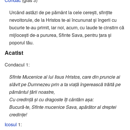
Condac
(glas 3)
Urcând astăzi de pe pământ la cele cerești, sfințite
nevoitorule, de la Hristos te-ai încununat și îngerii cu
bucurie te-au primit, iar noi, acum, cu laude te cinstim că
mijlocești de-a pururea, Sfinte Sava, pentru țara și
poporul tău.
Acatist
Condacul 1:
Sfinte Mucenice al lui Iisus Hristos, care din pruncie ai
slăvit pe Dumnezeu prin a ta viață îngerească trăită pe
pământul țării noastre,
Cu credință și cu dragoste îți cântăm așa:
Bucură-te, Sfinte mucenice Sava, apărător al dreptei
credințe!
Icosul
1: