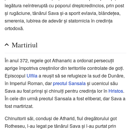
legătura neîntreruptă cu poporul dreptcredincios, prin post
și rugăciune, tânărul Sava și-a sporit evlavia, blândețea,
smerenia, iubirea de adevăr și statornicia în credința
ortodoxă.
Martiriul
În anul 372, regele got Athanaric a ordonat persecuții
aprige împotriva creștinilor din teritoriile controlate de goți.
Episcopul
Ulfila
a reușit să se refugieze la sud de Dunăre,
în Imperiul Roman, dar
preotul
Sansala
și ucenicul său
Sava au fost prinși și chinuiți pentru credința lor în
Hristos
.
În cele din urmă preotul Sansala a fost eliberat, dar Sava a
fost martirizat.
Chinuitorii săi, conduși de Atharid, fiul dregătorului got
Rotheseu, l-au legat pe tânărul Sava și l-au purtat prin