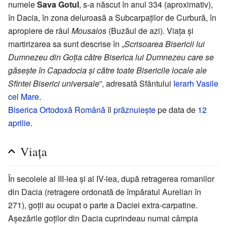
numele
Sava Gotul
, s-a născut în anul 334 (aproximativ),
în Dacia, în zona deluroasă a Subcarpaților de Curbură, în
apropiere de râul
Mousaios
(Buzăul de azi). Viața și
martirizarea sa sunt descrise în „
Scrisoarea Bisericii lui
Dumnezeu din Goția către Biserica lui Dumnezeu care se
găsește în Capadocia și către toate Bisericile locale ale
Sfintei Biserici universale
”, adresată Sfântului
Ierarh
Vasile
cel Mare
.
Biserica Ortodoxă Română
îl
prăznuiește
pe data de
12
aprilie
.
Viața
În secolele al III-lea și al IV-lea, după retragerea romanilor
din Dacia (retragere ordonată de împăratul Aurelian în
271), goții au ocupat o parte a Daciei extra-carpatine.
Așezările goților din Dacia cuprindeau numai câmpia