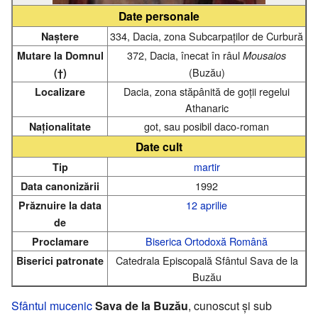
Date personale
334, Dacia, zona Subcarpaților de Curbură
Naștere
372, Dacia, înecat în râul
Mutare la Domnul
Mousaios
(Buzău)
(†)
Dacia, zona stăpânită de goții regelui
Localizare
Athanaric
got, sau posibil daco-roman
Naționalitate
Date cult
martir
Tip
1992
Data canonizării
12 aprilie
Prăznuire la data
de
Biserica Ortodoxă Română
Proclamare
Catedrala Episcopală Sfântul Sava de la
Biserici patronate
Buzău
Sfântul
mucenic
Sava de la Buzău
, cunoscut și sub