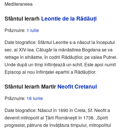
Mediteraneea
Sfântul Ierarh
Leontie de la Rădăuți
Prăznuire:
1 iulie
Date biografice: Sfântul Leontie s-a născut la începutul
sec. al XIV-lea. Călugăr la mânăstirea Bogdana se va
retrage în sihăstrie, în codrii Rădăuților, pe valea Putnei.
Unde după un timp înființează un schit. Este apoi numit
Episcop al nou înființatei eparhii a Rădăuților.
Sfântul Ierarh Martir
Neofit Cretanul
Prăznuire:
16 iunie
Date biografice: Născut în 1690 în Creta, Sf. Neofit a
devenit mitropolit al Țării Românești în 1738. „Spirit
progresist, pătruns de învățătura timpului, mitropolitul