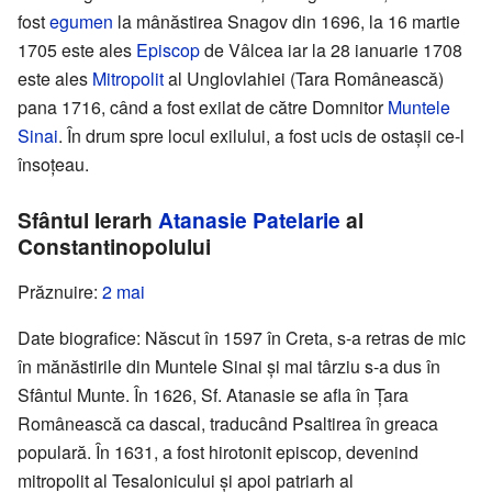
fost
egumen
la mânăstirea Snagov din 1696, la 16 martie
1705 este ales
Episcop
de Vâlcea iar la 28 ianuarie 1708
este ales
Mitropolit
al Unglovlahiei (Tara Românească)
pana 1716, când a fost exilat de către Domnitor
Muntele
Sinai
. În drum spre locul exilului, a fost ucis de ostașii ce-l
însoțeau.
Sfântul Ierarh
Atanasie Patelarie
al
Constantinopolului
Prăznuire:
2 mai
Date biografice: Născut în 1597 în Creta, s-a retras de mic
în mănăstirile din Muntele Sinai și mai târziu s-a dus în
Sfântul Munte. În 1626, Sf. Atanasie se afla în Țara
Românească ca dascal, traducând Psaltirea în greaca
populară. În 1631, a fost hirotonit episcop, devenind
mitropolit al Tesalonicului și apoi patriarh al