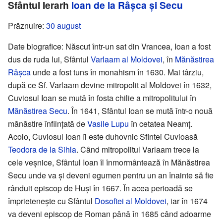
Sfântul Ierarh
Ioan de la Râșca și Secu
Prăznuire:
30 august
Date biografice: Născut într-un sat din Vrancea, Ioan a fost
dus de ruda lui, Sfântul
Varlaam al Moldovei
, în
Mănăstirea
Râșca
unde a fost tuns în monahism în 1630. Mai târziu,
după ce Sf. Varlaam devine mitropolit al Moldovei în 1632,
Cuviosul Ioan se mută în fosta chilie a mitropolitului în
Mănăstirea Secu
. În 1641, Sfântul Ioan se mută într-o nouă
mănăstire înființată de
Vasile Lupu
în cetatea Neamț.
Acolo, Cuviosul Ioan îi este duhovnic Sfintei Cuvioasă
Teodora de la Sihla
. Când mitropolitul Varlaam trece la
cele veșnice, Sfântul Ioan îl înmormântează în Mănăstirea
Secu unde va și deveni egumen pentru un an înainte să fie
rânduit episcop de Huși în 1667. În acea perioadă se
împrietenește cu Sfântul
Dosoftei al Moldovei
, iar în 1674
va deveni episcop de Roman până în 1685 când adoarme