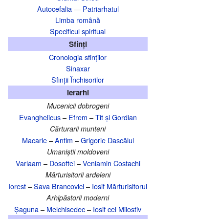
Autocefalia
—
Patriarhatul
Limba română
Specificul spiritual
Sfinți
Cronologia sfinților
Sinaxar
Sfinții Închisorilor
Ierarhi
Mucenicii dobrogeni
Evanghelicus
–
Efrem
–
Tit și Gordian
Cărturarii munteni
Macarie
–
Antim
–
Grigorie Dascălul
Umaniștii moldoveni
Varlaam
–
Dosoftei
–
Veniamin Costachi
Mărturisitorii ardeleni
Iorest
–
Sava Brancovici
–
Iosif Mărturisitorul
Arhipăstorii moderni
Șaguna
–
Melchisedec
–
Iosif cel Milostiv