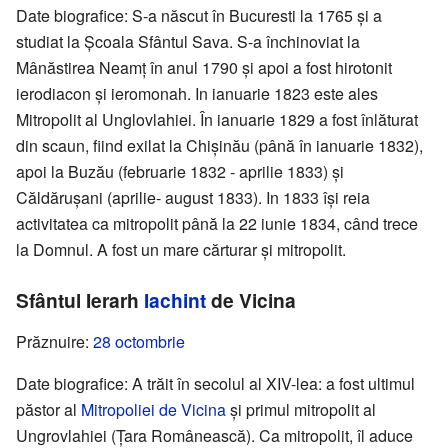
Date biografice: S-a născut în Bucuresti la 1765 și a
studiat la Școala Sfântul Sava. S-a închinoviat la
Mânăstirea Neamț în anul 1790 și apoi a fost hirotonit
ierodiacon și ieromonah. In ianuarie 1823 este ales
Mitropolit al Unglovlahiei. În ianuarie 1829 a fost înlăturat
din scaun, fiind exilat la Chișinău (până în ianuarie 1832),
apoi la Buzău (februarie 1832 - aprilie 1833) și
Căldărușani (aprilie- august 1833). In 1833 își reia
activitatea ca mitropolit până la 22 iunie 1834, când trece
la Domnul. A fost un mare cărturar și mitropolit.
Sfântul Ierarh
Iachint
de Vicina
Prăznuire:
28 octombrie
Date biografice: A trăit în secolul al XIV-lea: a fost ultimul
păstor al
Mitropoliei de Vicina
și primul mitropolit al
Ungrovlahiei (Țara Românească). Ca mitropolit, îl aduce