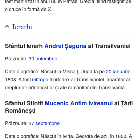
fost martirizat în anul 65 în Patras, Grecia, fiind răstignit pe
o cruce în formă de X.
Ierarhi
Sfântul Ierarh
Andrei Șaguna
al Transilvaniei
Prăznuire:
30 noiembrie
Date biografice: Născut la Mișcolț, Ungaria pe
20 ianuarie
1808. A fost
mitropolit
ortodox al Transilvaniei, apărător al
drepturilor ortodocșilor și ale românilor din Transilvania.
Sfântul Sfințit
Mucenic
Antim Ivireanul
al Țării
Românești
Prăznuire:
27 septembrie
Date biografice: Născut în Iviria, Georgia de azi, în 1650. A