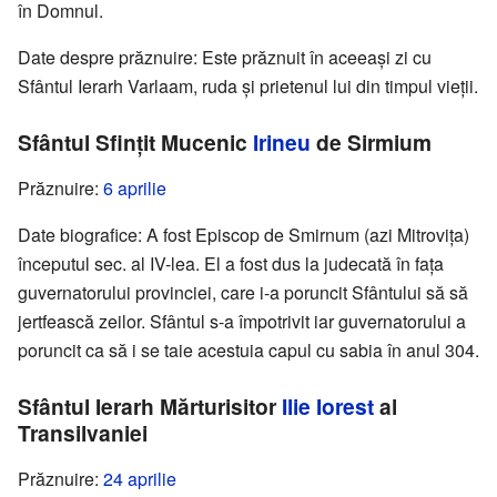
în Domnul.
Date despre prăznuire: Este prăznuit în aceeași zi cu
Sfântul Ierarh Varlaam, ruda și prietenul lui din timpul vieții.
Sfântul Sfințit Mucenic
Irineu
de Sirmium
Prăznuire:
6 aprilie
Date biografice: A fost Episcop de Smirnum (azi Mitrovița)
începutul sec. al IV-lea. El a fost dus la judecată în fața
guvernatorului provinciei, care i-a poruncit Sfântului să să
jertfească zeilor. Sfântul s-a împotrivit iar guvernatorului a
poruncit ca să i se taie acestuia capul cu sabia în anul 304.
Sfântul Ierarh Mărturisitor
Ilie Iorest
al
Transilvaniei
Prăznuire:
24 aprilie