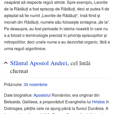
neapărat să respecte reguli stricte. Spre exemplu, Leontie
de la Rădăuți a fost episcop de Rădăuți, deci ar putea fi de
așteptat să fie numit „Leontie de Rădăuți”, însă fiind și
monah din Rădăuți, numele său folosește sintagma „de la”.
Pe deasupra, au fost perioade în istoria noastră în care nu
s-a folosit o terminologie precisă în privința episcopiilor și
mitropoliilor, deci unele nume s-au dezvoltat organic, fără a
urma reguli algoritmice.
Sfântul
Apostol
Andrei
, cel întâi
chemat
Prăznuire:
30 noiembrie
Date biografice:
Apostolul
Românilor, era originar din
Betsaida, Galileea, a propovăduit Evanghelia lui
Hristos
în
Dobrogea, părțile cele ce ajung până la fluviul Dunărea. A