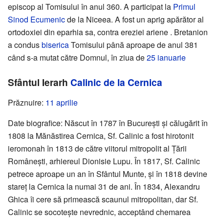
episcop al Tomisului în anul 360. A participat la
Primul
Sinod Ecumenic
de la Niceea. A fost un aprig apărător al
ortodoxiei din eparhia sa, contra ereziei ariene . Bretanion
a condus
biserica
Tomisului până aproape de anul 381
când s-a mutat către Domnul, în ziua de
25 ianuarie
Sfântul Ierarh
Calinic de la Cernica
Prăznuire:
11 aprilie
Date biografice: Născut în 1787 în București și călugărit în
1808 la Mănăstirea Cernica, Sf. Calinic a fost hirotonit
ieromonah în 1813 de către viitorul mitropolit al Țării
Românești, arhiereul Dionisie Lupu. În 1817, Sf. Calinic
petrece aproape un an în Sfântul Munte, și în 1818 devine
stareț la Cernica la numai 31 de ani. În 1834, Alexandru
Ghica îi cere să primească scaunul mitropolitan, dar Sf.
Calinic se socotește nevrednic, acceptând chemarea