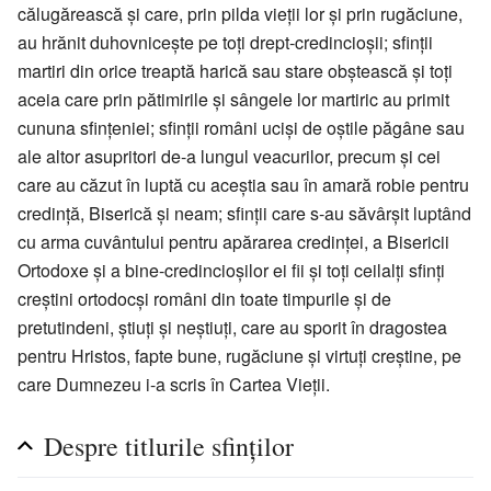
călugărească și care, prin pilda vieții lor și prin rugăciune,
au hrănit duhovnicește pe toți drept-credincioșii; sfinții
martiri din orice treaptă harică sau stare obștească și toți
aceia care prin pătimirile și sângele lor martiric au primit
cununa sfințeniei; sfinții români uciși de oștile păgâne sau
ale altor asupritori de-a lungul veacurilor, precum și cei
care au căzut în luptă cu aceștia sau în amară robie pentru
credință, Biserică și neam; sfinții care s-au săvârșit luptând
cu arma cuvântului pentru apărarea credinței, a Bisericii
Ortodoxe și a bine-credincioșilor ei fii și toți ceilalți sfinți
creștini ortodocși români din toate timpurile și de
pretutindeni, știuți și neștiuți, care au sporit în dragostea
pentru Hristos, fapte bune, rugăciune și virtuți creștine, pe
care Dumnezeu i-a scris în Cartea Vieții.
Despre titlurile sfinților