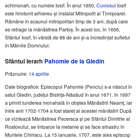
schimonah, cu numele Iosif. În anul 1650,
Cuviosul
Iosif
este hirotonit arhiereu și instalat Mitropolit al Timișoarei.
Rămâne în scaunul mitropolitan timp de 3 ani, după care
se retrage la mânăstirea Partoș. În acest loc, în 1656,
Sfântul Iosif, în vârstă de 88 de ani și-a încredințat sufletul
în Mâinile Domnului.
Sfântul Ierarh
Pahomie de la Gledin
Prăznuire:
14 aprilie
Date biografice: Episcopul Pahomie (Penciu) s-a născut în
satul Gledin, județul Bistrița-Năsăud în anul 1671. In 1697
a primit tunderea monahală în obștea Mănăstirii Neamț, iar
între anii 1702-1704 a fost stareț al acestei mânăstiri După
ce vizitează Mănăstirea Pecersca și pe Sfântul Dimitrie al
Rostovului, se întoarce la metanie și se face sihastru în
Muntele Chiriacu. La 15 ianuarie, 1707, este ales episcop