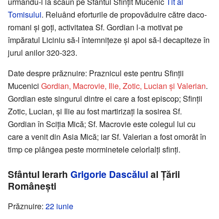
urmându-l la scaun pe Sfântul Sfințit Mucenic
Tit al
Tomisului
. Reluând eforturile de propovăduire către daco-
romani și goți, activitatea Sf. Gordian l-a motivat pe
împăratul Liciniu să-l întemnițeze și apoi să-l decapiteze în
jurul anilor 320-323.
Date despre prăznuire: Praznicul este pentru Sfinții
Mucenici
Gordian, Macrovie, Ilie, Zotic, Lucian și Valerian
.
Gordian este singurul dintre ei care a fost episcop; Sfinții
Zotic, Lucian, și Ilie au fost martirizați la sosirea Sf.
Gordian în Sciția Mică; Sf. Macrovie este colegul lui cu
care a venit din Asia Mică; iar Sf. Valerian a fost omorât în
timp ce plângea peste morminetele celorlalți sfinți.
Sfântul Ierarh
Grigorie Dascălul
al Țării
Românești
Prăznuire:
22 iunie