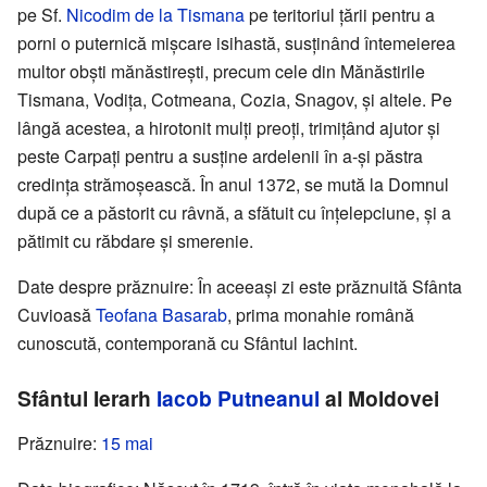
pe Sf.
Nicodim de la Tismana
pe teritoriul țării pentru a
porni o puternică mișcare isihastă, susținând întemeierea
multor obști mănăstirești, precum cele din Mănăstirile
Tismana, Vodița, Cotmeana, Cozia, Snagov, și altele. Pe
lângă acestea, a hirotonit mulți preoți, trimițând ajutor și
peste Carpați pentru a susține ardelenii în a-și păstra
credința strămoșească. În anul 1372, se mută la Domnul
după ce a păstorit cu râvnă, a sfătuit cu înțelepciune, și a
pătimit cu răbdare și smerenie.
Date despre prăznuire: În aceeași zi este prăznuită Sfânta
Cuvioasă
Teofana Basarab
, prima monahie română
cunoscută, contemporană cu Sfântul Iachint.
Sfântul Ierarh
Iacob Putneanul
al Moldovei
Prăznuire:
15 mai