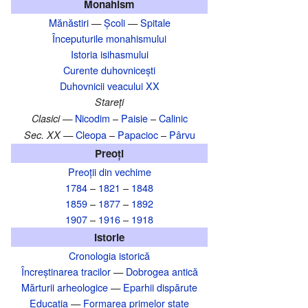
Monahism
Mănăstiri
—
Școli
—
Spitale
Începuturile monahismului
Istoria isihasmului
Curente duhovnicești
Duhovnicii veacului XX
Stareți
Nicodim
–
Paisie
–
Calinic
Clasici —
Cleopa
–
Papacioc
–
Pârvu
Sec. XX —
Preoți
Preoții din vechime
1784
–
1821
–
1848
1859
–
1877
–
1892
1907
–
1916
–
1918
Istorie
Cronologia istorică
Încreștinarea tracilor
—
Dobrogea antică
Mărturii arheologice
—
Eparhii dispărute
Educația
—
Formarea primelor state