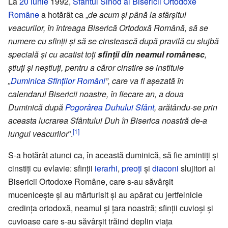
La
20 iunie
1992,
Sfântul Sinod al Bisericii Ortodoxe
Române
a hotărât ca „
de acum și până la sfârșitul
veacurilor, în întreaga Biserică Ortodoxă Română, să se
numere cu sfinții și să se cinstească după pravilă cu slujbă
specială și cu acatist toți
sfinții din neamul românesc
,
știuți și neștiuți, pentru a căror cinstire se instituie
„
Duminica Sfinților Români
”, care va fi așezată în
calendarul Bisericii noastre, în fiecare an, a doua
Duminică după
Pogorârea Duhului Sfânt
, arătându-se prin
aceasta lucrarea Sfântului Duh în Biserica noastră de-a
[1]
lungul veacurilor
”.
S-a hotărât atunci ca, în această duminică, să fie amintiți și
cinstiți cu evlavie: sfinții
ierarhi
,
preoți
și
diaconi
slujitori ai
Bisericii Ortodoxe Române, care s-au săvârșit
mucenicește și au mărturisit și au apărat cu jertfelnicie
credința ortodoxă, neamul și țara noastră; sfinții cuvioși și
cuvioase care s-au săvârșit trăind deplin viața