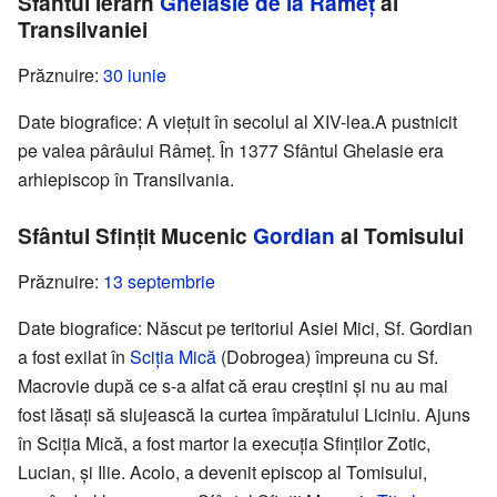
Sfântul Ierarh
Ghelasie de la Râmeț
al
Transilvaniei
Prăznuire:
30 iunie
Date biografice: A viețuit în secolul al XIV-lea.A pustnicit
pe valea pârâului Râmeț. În 1377 Sfântul Ghelasie era
arhiepiscop în Transilvania.
Sfântul Sfințit Mucenic
Gordian
al Tomisului
Prăznuire:
13 septembrie
Date biografice: Născut pe teritoriul Asiei Mici, Sf. Gordian
a fost exilat în
Sciția Mică
(Dobrogea) împreuna cu Sf.
Macrovie după ce s-a alfat că erau creștini și nu au mai
fost lăsați să slujească la curtea împăratului Liciniu. Ajuns
în Sciția Mică, a fost martor la execuția Sfinților Zotic,
Lucian, și Ilie. Acolo, a devenit episcop al Tomisului,