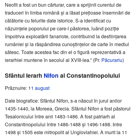
Neofit a fost un bun cărturar, care a sprijinit curentul de
traduceri în limba română și a lăsat prețioase însemnări de
călătorie cu felurite date istorice. S-a identificat cu
năzuințele poporului pe care-l păstorea, luând poziție
împotriva exploatării fanariote, contribuind la desființarea
rumâniei și la răspândirea cunoștințelor de carte în mediul
sătesc. Toate acestea fac din el o figură reprezentativă a
ierarhiei muntene în secolul al XVIII-lea.” (Pr.
Păcurariu
)
Sfântul Ierarh
Nifon
al Constantinopolului
Prăznuire:
11 august
Date biografice: Sfântul Nifon, s-a născut în jurul anilor
1435-1440, la Moreea, Grecia. Sfântul Nifon a fost păstorul
Tesalonicului între anii 1483-1486. A fost patriarh al
Constantinopolului între 1486-1488 și 1496-1498. Intre
1498 și 1505 este mitropolit al Unglovlahiei. A murit la 11