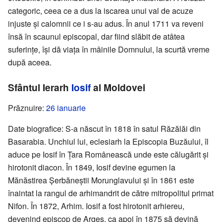
categoric, ceea ce a dus la iscarea unui val de acuze
injuste și calomnii ce i s-au adus. În anul 1711 va reveni
însă în scaunul episcopal, dar fiind slăbit de atâtea
suferințe, își dă viața în mâinile Domnului, la scurtă vreme
după aceea.
Sfântul Ierarh
Iosif
al Moldovei
Prăznuire:
26 ianuarie
Date biografice: S-a născut în 1818 în satul Răzălăi din
Basarabia. Unchiul lui, eclesiarh la Episcopia Buzăului, îl
aduce pe Iosif în Țara Românească unde este călugărit și
hirotonit diacon. În 1849, Iosif devine egumen la
Mănăstirea Șerbăneștii Morunglavului și în 1861 este
înaintat la rangul de arhimandrit de către mitropolitul primat
Nifon. În 1872, Arhim. Iosif a fost hirotonit arhiereu,
devenind episcop de Argeș, ca apoi în 1875 să devină