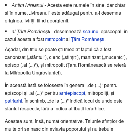
Antim Ivireanul
- Acesta este numele în sine, dar chiar
și în nume, „Ivireanul” este adăugat pentru a-i desemna
originea, iviriții fiind georgienii.
al Țării Românești
- desemnează
scaunul
episcopal, în
cazul acesta a fost
mitropolit
al
Țării Românești
.
Așadar, din titlu se poate ști imediat faptul că a fost
canonizat („sfântul”), cleric („sfințit”), martirizat („mucenic”),
episop („al (...)”), și mitropolit (Țara Românească se referă
la Mitropolia Ungrovlahiei).
În această listă se folosește în general „de (...)” pentru
episcopi și „al (...)” pentru
arhiepiscopi
, mitropoliți, și
patriarhi
. În schimb, „de la (...)” indică locul de unde este
sfântul respectiv, fără a indica atribuții ierarhice.
Acestea sunt, însă, numai orientative. Titlurile sfinților de
multe ori se nasc din evlavia poporului și nu trebuie