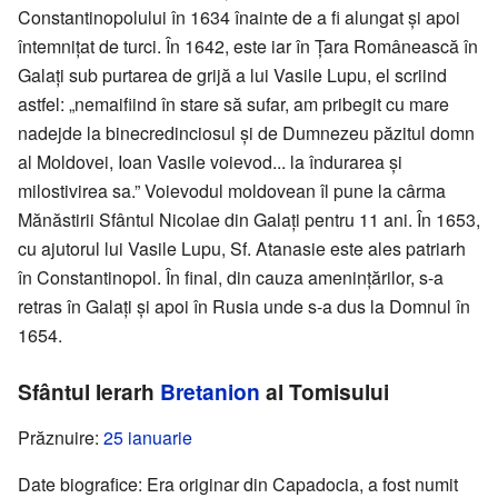
Constantinopolului în 1634 înainte de a fi alungat și apoi
întemnițat de turci. În 1642, este iar în Țara Românească în
Galați sub purtarea de grijă a lui Vasile Lupu, el scriind
astfel: „nemaifiind în stare să sufar, am pribegit cu mare
nadejde la binecredinciosul și de Dumnezeu păzitul domn
al Moldovei, Ioan Vasile voievod... la îndurarea și
milostivirea sa.” Voievodul moldovean îl pune la cârma
Mănăstirii Sfântul Nicolae din Galați pentru 11 ani. În 1653,
cu ajutorul lui Vasile Lupu, Sf. Atanasie este ales patriarh
în Constantinopol. În final, din cauza amenințărilor, s-a
retras în Galați și apoi în Rusia unde s-a dus la Domnul în
1654.
Sfântul Ierarh
Bretanion
al Tomisului
Prăznuire:
25 ianuarie
Date biografice: Era originar din Capadocia, a fost numit