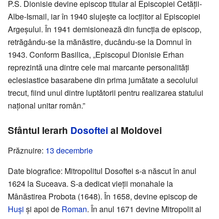
P.S. Dionisie devine episcop titular al Episcopiei Cetății-
Albe-Ismail, iar în 1940 slujește ca locțiitor al Episcopiei
Argeșului. În 1941 demisionează din funcția de episcop,
retrăgându-se la mănăstire, ducându-se la Domnul în
1943. Conform Basilica, „Episcopul Dionisie Erhan
reprezintă una dintre cele mai marcante personalități
eclesiastice basarabene din prima jumătate a secolului
trecut, fiind unul dintre luptătorii pentru realizarea statului
național unitar român.”
Sfântul Ierarh
Dosoftei
al Moldovei
Prăznuire:
13 decembrie
Date biografice: Mitropolitul Dosoftei s-a născut în anul
1624 la Suceava. S-a dedicat vieții monahale la
Mânăstirea Probota (1648). În 1658, devine episcop de
Huși
și apoi de
Roman
. În anul 1671 devine Mitropolit al