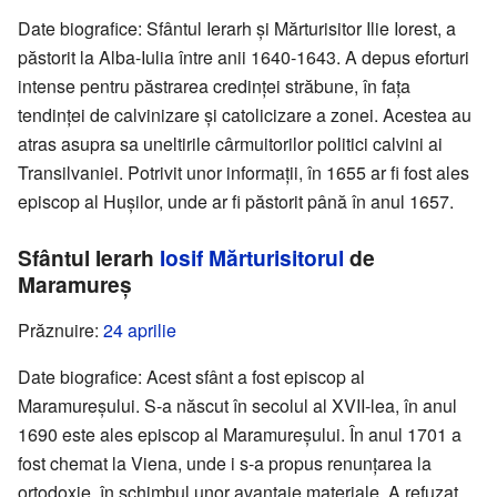
Date biografice: Sfântul Ierarh și Mărturisitor Ilie Iorest, a
păstorit la Alba-Iulia între anii 1640-1643. A depus eforturi
intense pentru păstrarea credinței străbune, în fața
tendinței de calvinizare și catolicizare a zonei. Acestea au
atras asupra sa uneltirile cârmuitorilor politici calvini ai
Transilvaniei. Potrivit unor informații, în 1655 ar fi fost ales
episcop al Hușilor, unde ar fi păstorit până în anul 1657.
Sfântul Ierarh
Iosif Mărturisitorul
de
Maramureș
Prăznuire:
24 aprilie
Date biografice: Acest sfânt a fost episcop al
Maramureșului. S-a născut în secolul al XVII-lea, în anul
1690 este ales episcop al Maramureșului. În anul 1701 a
fost chemat la Viena, unde i s-a propus renunțarea la
ortodoxie, în schimbul unor avantaje materiale. A refuzat