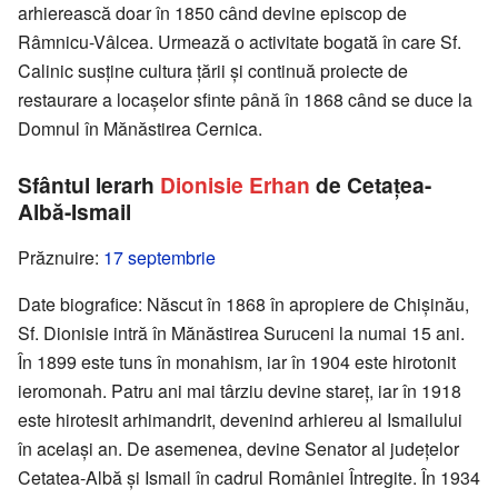
arhierească doar în 1850 când devine episcop de
Râmnicu-Vâlcea. Urmează o activitate bogată în care Sf.
Calinic susține cultura țării și continuă proiecte de
restaurare a locașelor sfinte până în 1868 când se duce la
Domnul în Mănăstirea Cernica.
Sfântul Ierarh
Dionisie Erhan
de Cetațea-
Albă-Ismail
Prăznuire:
17 septembrie
Date biografice: Născut în 1868 în apropiere de Chișinău,
Sf. Dionisie intră în Mănăstirea Suruceni la numai 15 ani.
În 1899 este tuns în monahism, iar în 1904 este hirotonit
ieromonah. Patru ani mai târziu devine stareț, iar în 1918
este hirotesit arhimandrit, devenind arhiereu al Ismailului
în același an. De asemenea, devine Senator al județelor
Cetatea-Albă și Ismail în cadrul României Întregite. În 1934