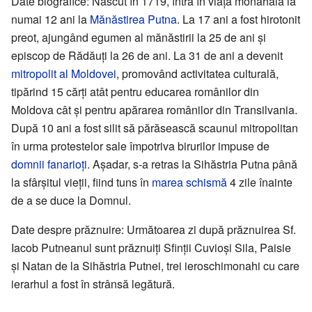
Date biografice: Născut în 1719, întră în viața monahală la
numai 12 ani la
Mănăstirea Putna
. La 17 ani a fost hirotonit
preot, ajungând egumen al mănăstirii la 25 de ani și
episcop de Rădăuți la 26 de ani. La 31 de ani a devenit
mitropolit al Moldovei
, promovând activitatea culturală,
tipărind 15 cărți atât pentru educarea românilor din
Moldova cât și pentru apărarea românilor din Transilvania.
După 10 ani a fost silit să părăsească scaunul mitropolitan
în urma protestelor sale împotriva birurilor impuse de
domnii fanarioți
. Așadar, s-a retras la Sihăstria Putna până
la sfârșitul vieții, fiind tuns în
marea schismă
4 zile înainte
de a se duce la Domnul.
Date despre prăznuire: Următoarea zi după prăznuirea Sf.
Iacob Putneanul sunt prăznuiți Sfinții Cuvioși Sila, Paisie
și Natan de la Sihăstria Putnei, trei ieroschimonahi cu care
ierarhul a fost în strânsă legătură.