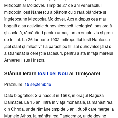
Mitropolit al Moldovei. Timp de 27 de ani venerabilul
mitropolit Iosif Naniescu a păstorit cu o rară blândețe și
înțelepciune Mitropolia Moldovei. Aici a depus cea mai
bogată a sa activitate duhovnicească, teologică, pastorală
și socială, rămânând pentru urmași un exemplu viu și greu
de imitat. La 26 ianuarie 1902, mitropolitul Iosif Naniescu
„cel sfânt și milostiv” i-a părăsit pe fiii săi duhovnicești și s-
a strămutat la cereștile lăcașuri, pentru a sta în fața marelui
Arhiereu Iisus Hristos.
Sfântul Ierarh
Iosif cel Nou
al Timișoarei
Prăznuire:
15 septembrie
Date biografice: S-a născut în 1568, în orașul Raguza
Dalmației. La 15 ani intră în viața monahală, la mânăstirea
din Ohrida, unde rămâne timp de 5 ani, după care merge la
Muntele Athos, la mânăstirea Pantocrator, unde devine