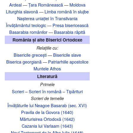
Ardeal
—
Țara Românească
—
Moldova
Liturghia slavonă
—
Limba română în slujbe
Nașterea uniației în Transilvania‎
Învățământul teologic
—
Presa bisericească
Basarabia românilor
—
Basarabia răpită
România și alte Biserici Ortodoxe
Relațiile cu:
Bisericile grecești
—
Bisericile slave
Biserica georgiană
—
Patriarhiile apostolice
Muntele Athos
Literatură
Primele
Scrieri
–
Scrieri în română
–
Tipărituri
Scrieri de temelie
Învățăturile lui Neagoe Basarab (sec. XVI)
Pravila de la Govora (1640)
Mărturisirea Ortodoxă (1642)
Cazania lui Varlaam (1643)
Noul Testament de la Alba Iulia (1648)