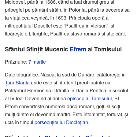
Moldovei, până la 1686, când a luat drumul greu al
pribegiei pe pământ străin, în Polonia, până la trecerea sa
la viața cea veșnică, în 1693. Principala operă a
mitropolitului Dosoftei este “Psaltirea în viersuri”, și
tipărește o Liturghie, Psaltirea slavo-romană și alte cărți.
Sfântul Sfințit Mucenic
Efrem
al Tomisului
Prăznuire:
7 martie
Date biografice: Născut la sud de Dunăre, călătorește în
Țara Sfântă
unde este și hirotonit preot înainte ca
Patriarhul Hermon să îl trimită în Dacia Pontică în secolul
al IV-lea. Devenind al doilea
episcop al Tomisului
, Sf.
Efrem convertește numeroși daco-romani, goți, și sciți,
mulți dintre ei devenind martiri. Este întemnițat, torturat, și
ucis în timpul
persecuției lui Dioclețian
.