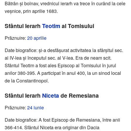
Bătrân și bolnav, vrednicul ierarh va trece în curând la cele
veșnice, prin aprilie 1683.
Sfântul Ierarh
Teotim
al Tomisului
Prăznuire:
20 aprilie
Date biografice: și-a desfășurat activitatea la sfârșitul sec.
al IV-lea și începutul sec. al V-lea. Era de neam scit.
Sfântul Teotim a fost ales Episcop al Tomisului în jurul
anilor 380-395. A participat în anul 400, la un sinod local
de la Constantinopol.
Sfântul Ierarh
Niceta
de Remesiana
Prăznuire:
24 iunie
Date biografice: A fost Episcop de Remesiana, între anii
366-414. Sfântul Niceta era originar din Dacia