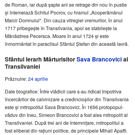
de Roman, iar după șapte ani se retrage din nou în pustie
și întemeiază Schitul Pocrov, cu hramul „Acoperămânul
Maicii Domnului". Din cauza vitregiei vremurilor, în anul
1717 pribegește în Transilvania, apoi se stabilește la
Mănăstirea Pecersca. Moare în anul 1724 și este
înmormântat în paraclisul Sfântul Ștefan din această lavră.
Sfântul Ierarh Mărturisitor
Sava Brancovici
al
Transilvaniei
Prăznuire:
24 aprilie
Date biografice: Între vlădicii care s-au ridicat împotriva
încercărilor de calvinizare a credincioșilor din Transilvania
este și mitropolitul Sava Brancovici. În 1656 protopopul-
văduv din Ineu, Simeon Brancovici a fost ales mitropolit al
Transilvaniei. După trei ani de întemnițare, mitropolitul a
fost eliberat din rațiuni politice, de principele Mihail Apaffi.