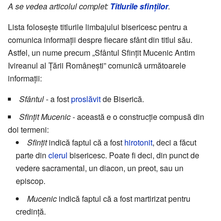
A se vedea articolul complet:
Titlurile sfinților
.
Lista folosește titlurile limbajului bisericesc pentru a
comunica informații despre fiecare sfânt din titlul său.
Astfel, un nume precum „Sfântul Sfințit Mucenic Antim
Ivireanul al Țării Românești” comunică următoarele
informații:
Sfântul
- a fost
proslăvit
de Biserică.
Sfințit Mucenic
- această e o construcție compusă din
doi termeni:
Sfințit
indică faptul că a fost
hirotonit
, deci a făcut
parte din
clerul
bisericesc. Poate fi deci, din punct de
vedere sacramental, un diacon, un preot, sau un
episcop.
Mucenic
indică faptul că a fost martirizat pentru
credință.