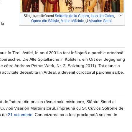
a
Sfinții transilvăneni
Sofronie de la Cioara
,
Ioan din Galeș
,
Oprea din Săliște
,
Moise Măcinic
, și
Visarion Sarai
.
 la
lt în Tirol. Astfel, în anul 2001 a fost înfiinţată o parohie ortodoxă
as Oberascher, Die Alte Spitalkirche in Kufstein, ein Ort der Begegnung
de către Andreas Petrus Werk, Nr. 2, Salzburg 2011). Tot atunci a
u activitate deosebită în Ardeal, a devenit ocrotitorul parohiei sârbe,
 de îndurat din pricina râvnei sale misionare, Sfântul Sinod al
i Cuvios Visarion Mărturisitorul, împreună cu Sf. Cuvios Sofronie de
ua de
21 octombrie
. Canonizarea sa a fost proclamată solemn în