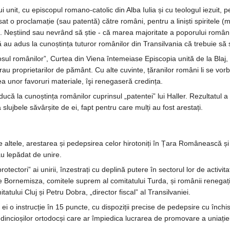
lui unit, cu episcopul romano-catolic din Alba Iulia și cu teologul iezuit,
sat o proclamație (sau patentă) către români, pentru a liniști spiritele (
ui. Neștiind sau nevrând să știe - că marea majoritate a poporului român 
ă au adus la cunoștința tuturor românilor din Transilvania că trebuie să 
losul românilor”, Curtea din Viena întemeiase Episcopia unită de la Blaj, 
rau proprietarilor de pământ. Cu alte cuvinte, țăranilor români li se vor
rea unor favoruri materiale, îşi renegaseră credința.
aducă la cunoștința românilor cuprinsul „patentei” lui Haller. Rezultatul a 
a slujbele săvârșite de ei, fapt pentru care mulți au fost arestați.
 altele, arestarea și pedepsirea celor hirotoniți în Țara Românească și
u lepădat de unire.
tectori” ai unirii, înzestrați cu deplină putere în sectorul lor de activita
 Bornemisza, comitele suprem al comitatului Turda, și românii renegaț
tului Cluj și Petru Dobra, „director fiscal” al Transilvaniei.
 ei o instrucție în 15 puncte, cu dispoziții precise de pedepsire cu închi
redincioșilor ortodocși care ar împiedica lucrarea de promovare a uniației