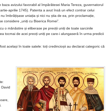
 pe baza avizului favorabil al împărătesei Maria Tereza, guvernatorul
martie-aprilie 1745). Patenta a avut însă un efect contrar celui
nu îmbrățișase uniația și nici nu știa de ea, prin proclamație,
se considere „uniți cu Biserica Romei”.
cu o mănăstire și eliberase pe preoții uniți de toate sarcinile
bea tocmai de acei preoți uniți pe care-i alungaseră în urma predicii
fost același în toate satele: toți credincioșii au declarat categoric că
te:
i David
soare,
.