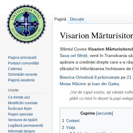
Pagină
Discuție
Visarion Mărturisito
Salt la:
navigare
,
căutare
Sfântul Cuvios
Visarion Mărturisitorul
Sava cel Sfințit
, venit în Transilvania s
Pagina principală
apărare a credinței drepte care s-a răsp
Portalul comunității
sfârșitul în înfiorătoarea închisoare de 
Cafenea
Schimbări recente
Biserica Ortodoxă
îl
prăznuiește
pe
21 
Pagină aleatorie
Moise Măcinic
și
Ioan din Galeș
.
Unelte
„Vai de capul vostru, ați vândut sufl
Ce trimite aici
plătit cu totul în deșert la popi nelegi
Modificări corelate
Încărcare fișier
Cuprins
[
ascunde
]
Pagini speciale
Versiune de tipărit
1
Context
Legătură permanentă
2
Viața
Informații despre