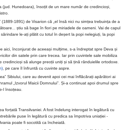
a (jud. Hunedoara), însoțit de un mare număr de credincioși,
stro.
ă” (1889-1891) de Visarion că „el însă nici nu simțea trebuința de a
ătoare... știu să bage în fiori pe miriadele de oameni. Vai de capul
indare le-ați plătit cu totul în deșert la popi nelegiuți, la popi
De aici, înconjurat de aceeași mulțime, s-a îndreptat spre Deva și
cilor din satele prin care trecea. Iar prin cuvintele sale mobiliza
 credincioși să alunge preoții uniți și să țină rânduielile ortodoxe.
n)
, pe care îl înfruntă cu cuvinte aspre.
a” Sibiului, care au devenit apoi cei mai înflăcărați apărători ai
u hramul „Izvorul Maicii Domnului”. Și-a continuat apoi drumul spre
e-l însoțeau.
area forțată Transilvaniei. A fost îndelung interogat în legătură cu
rebările puse în legătură cu predica sa împotriva uniației -
vania poate fi socotită ca încheiată.