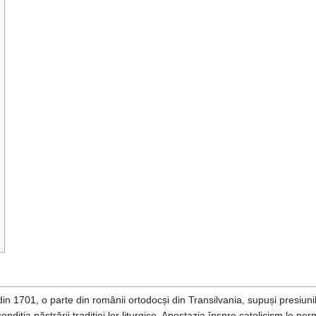
in 1701, o parte din românii ortodocși din Transilvania, supuși presiuni
diția păstrării tradiției lor liturgice. Apostazia înspre catolicism le pe