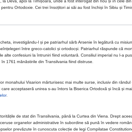
a, la Deva, apoi la Timișoara, unde a fost interogat din nou și în cele di
 pentru Ortodoxie. Cei trei însoțitori ai săi au fost închiși în Sibiu și 
ncheta, investigându-l și pe patriarhul sârb Arsenie în legătură cu misiu
eînțelegeri între greco-catolici și ortodocși. Patriarhul răspunde că mon
 alte confesiuni la întruniri fiind voluntară. Consiliul imperial nu l-a p
 în 1761 mănăstirile din Transilvania fiind distruse.
lor monahului Visarion mărturisesc mai multe surse, inclusiv din rândul g
lii care acceptaseră unirea s-au întors la Biserica Ortodoxă și încă și 
elor
.
toritățile de stat din Transilvania, până la Curtea din Viena. Drept aceea
ceruse organelor administrative în subordine să pună în vedere românilor 
pedepselor prevăzute în cunoscuta colecție de legi Compilatae Constitution