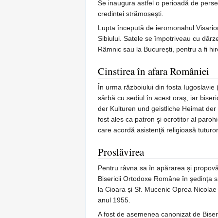
Se inaugura astfel o perioadă de persec
credinței strămoșești.
Lupta începută de ieromonahul Visarion 
Sibiului. Satele se împotriveau cu dârzeni
Râmnic sau la București, pentru a fi hiro
Cinstirea în afara României
În urma războiului din fosta Iugoslavie 
sârbă cu sediul în acest oraş, iar biseri
der Kulturen und geistliche Heimat der 
fost ales ca patron şi ocrotitor al paroh
care acordă asistenţă religioasă tuturor
Proslăvirea
Pentru râvna sa în apărarea și propovăd
Bisericii Ortodoxe Române în ședința 
la Cioara și Sf. Mucenic Oprea Nicolae 
anul 1955.
A fost de asemenea canonizat de Bise