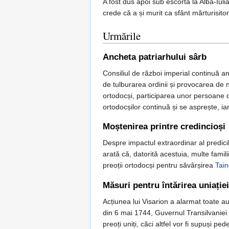
A fost dus apoi sub escortă la Alba-Iuli
crede că a și murit ca sfânt mărturisitor
Urmările
Ancheta patriarhului sârb
Consiliul de război imperial continuă a
de tulburarea ordinii și provocarea de n
ortodocși, participarea unor persoane de
ortodocșilor continuă și se asprește, iar
Moștenirea printre credincioși
Despre impactul extraordinar al predici
arată că, datorită acestuia, multe fami
preoții ortodocși pentru săvârșirea
Tain
Măsuri pentru întărirea uniației
Acțiunea lui Visarion a alarmat toate au
din 6 mai 1744, Guvernul Transilvaniei 
preoți uniți, căci altfel vor fi supuși 