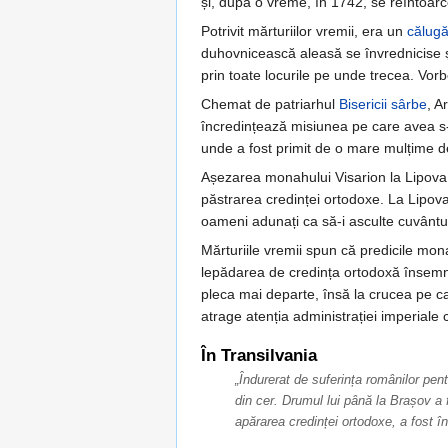
și, după o vreme, în 1742, se reîntoar
Potrivit mărturiilor vremii, era un
călugă
duhovnicească aleasă se învrednicise și
prin toate locurile pe unde trecea. Vor
Chemat de patriarhul
Bisericii sârbe
, A
încredințează misiunea pe care avea s-
unde a fost primit de o mare mulțime de
Așezarea monahului Visarion la Lipova 
păstrarea credinței ortodoxe. La Lipova
oameni adunați ca să-i asculte cuvântu
Mărturiile vremii spun că predicile mona
lepădarea de credința ortodoxă însemna
pleca mai departe, însă la crucea pe ca
atrage atenția administrației imperiale
În Transilvania
„Îndurerat de suferința românilor pent
din cer. Drumul lui până la Brașov a 
apărarea credinței ortodoxe, a fost în