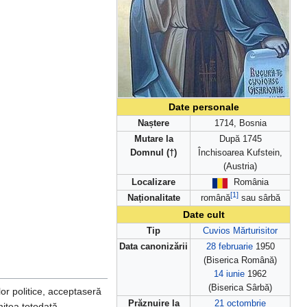
Date personale
Naștere
1714, Bosnia
Mutare la
După 1745
Domnul (†)
Închisoarea Kufstein,
(Austria)
Localizare
România
[1]
Naționalitate
română
sau sârbă
Date cult
Tip
Cuvios
Mărturisitor
Data canonizării
28 februarie
1950
(Biserica Română)
14 iunie
1962
(Biserica Sârbă)
lor politice, acceptaseră
Prăznuire la
21 octombrie
rmitea totodată