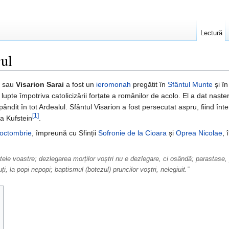
Lectură
rul
sau
Visarion Sarai
a fost un
ieromonah
pregătit în
Sfântul Munte
și î
ă lupte împotriva catolicizării forțate a românilor de acolo. El a dat nașt
ândit în tot Ardealul. Sfântul Visarion a fost persecutat aspru, fiind înt
[1]
la Kufstein
.
octombrie
, împreună cu Sfinții
Sofronie de la Cioara
și
Oprea Nicolae
, 
etele voastre; dezlegarea morților voștri nu e dezlegare, ci osândă; parastase, 
uți, la popi nepopi; baptismul (botezul) pruncilor voștri, nelegiuit.”