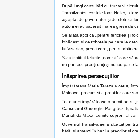
După lungi consultări cu fruntașii cleru
Transilvaniei, contele Ioan Haller, a lan
așteptat de guvernator și de sfetnicii l
autorii ei au săvârșit marea greșeală c
Se arăta apoi că „pentru fericirea și fo
iobăgești și de robotele pe care le dato
lui Visarion, preoți care, pentru obține
S-au instituit felurite „comisii” care să 
nu primesc preoți uniți și nu iau parte l
Înăsprirea persecuțiilor
Împărăteasa Maria Tereza a cerut, între
Moldova, precum și a preoților care s-a
Tot atunci împărăteasa a numit patru „pro
Cancelarul Gheorghe Pongrácz, Ignatie
Mariafi de Maxa, comite suprem al comita
Guvernul Transilvaniei a alcătuit pentru
bătăi și amenzi în bani a preoților și c