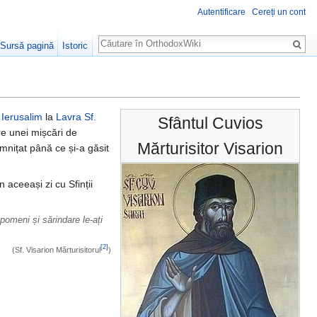
Autentificare
Cereți un cont
Căutare
Sursă pagină
Istoric
n
Ierusalim
la
Lavra Sf.
Sfântul Cuvios
ere unei mișcări de
Mărturisitor Visarion
emnițat până ce și-a găsit
în aceeași zi cu Sfinții
pomeni și sărindare le-ați
[2]
(Sf. Visarion Mărturisitorul
)