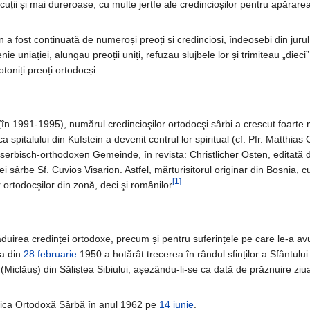
uții și mai dureroase, cu multe jertfe ale credincioșilor pentru apărare
a fost continuată de numeroși preoți și credincioși, îndeosebi din jurul
e uniației, alungau preoții uniți, refuzau slujbele lor și trimiteau „dieci”
toniți preoți ortodocși.
(în 1991-1995), numărul credincioşilor ortodocşi sârbi a crescut foarte mu
ca spitalului din Kufstein a devenit centrul lor spiritual (cf. Pfr. Matthi
serbisch-orthodoxen Gemeinde, în revista: Christlicher Osten, editată 
iei sârbe Sf. Cuvios Visarion. Astfel, mărturisitorul originar din Bosnia, c
[1]
 ortodocşilor din zonă, deci şi românilor
.
uirea credinței ortodoxe, precum și pentru suferințele pe care le-a avut
sa din
28 februarie
1950 a hotărât trecerea în rândul sfinților a Sfântulu
(Miclăuș) din Săliștea Sibiului, așezându-li-se ca dată de prăznuire zi
rica Ortodoxă Sârbă în anul 1962 pe
14 iunie
.