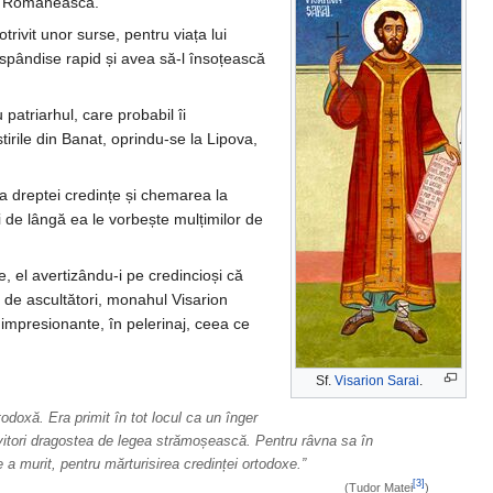
ra Românească.
rivit unor surse, pentru viața lui
ăspândise rapid și avea să-l însoțească
patriarhul, care probabil îi
rile din Banat, oprindu-se la Lipova,
a dreptei credințe și chemarea la
i de lângă ea le vorbește mulțimilor de
e, el avertizându-i pe credincioși că
 de ascultători, monahul Visarion
impresionante, în pelerinaj, ceea ce
Sf.
Visarion Sarai
.
todoxă. Era primit în tot locul ca un înger
lăvitori dragostea de legea strămoșească. Pentru râvna sa în
 a murit, pentru mărturisirea credinței ortodoxe.”
[3]
(Tudor Matei
)