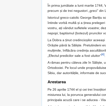
În prima jumătate a lunii martie 1744,
precum și de trei negustori „greci” di
Istoricul greco-catolic George Barițiu s
întinde vorbă multă și a ținea prelegeri
vostru, ați vândut sufletele voastre; dez
nepopi; baptismul (botezul) pruncilor voș
La Dobra a ținut credincioșilor aceeași 
Orăștie până la Săliște. Pretutindeni er
mulțimile, înflăcăra credința ascultători
[4]
„Efectul predicilor sale a fost uluitor”
.
A rămas pentru câteva zile în Săliște, u
Ortodoxiei. Pe locul unde propovăduise î
Sibiu, dar autoritățile, informate de suc
Arestarea
Pe 26 aprilie 1744 el și cei trei însoțito
misiunea lui, la porunca generalului co
principala acuză care i se aducea - Vis