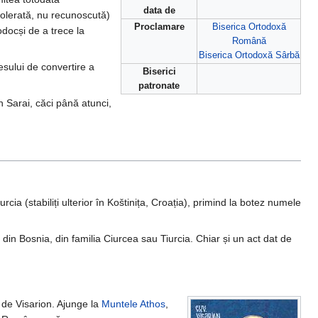
data de
tolerată, nu recunoscută)
Proclamare
Biserica Ortodoxă
odocși de a trece la
Română
Biserica Ortodoxă Sârbă
esului de convertire a
Biserici
patronate
n Sarai, căci până atunci,
rcia (stabiliți ulterior în Koštinița, Croația), primind la botez numele
din Bosnia, din familia Ciurcea sau Tiurcia. Chiar și un act dat de
 de Visarion. Ajunge la
Muntele Athos
,