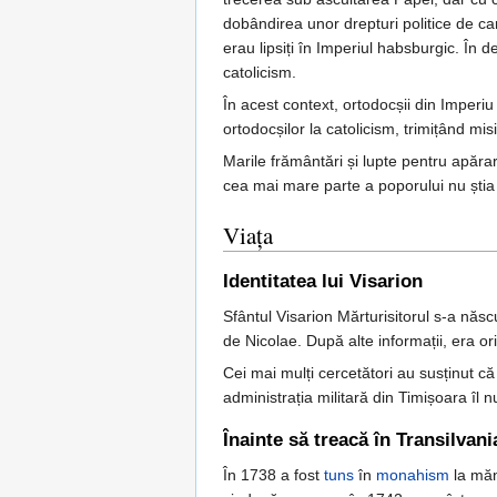
dobândirea unor drepturi politice de ca
erau lipsiți în Imperiul habsburgic. În 
catolicism.
În acest context, ortodocșii din Imperi
ortodocșilor la catolicism, trimițând misi
Marile frământări și lupte pentru apăra
cea mai mare parte a poporului nu știa 
Viața
Identitatea lui Visarion
Sfântul Visarion Mărturisitorul s-a născu
de Nicolae. După alte informații, era or
Cei mai mulți cercetători au susținut c
administrația militară din Timișoara îl 
Înainte să treacă în Transilvani
În 1738 a fost
tuns
în
monahism
la mă