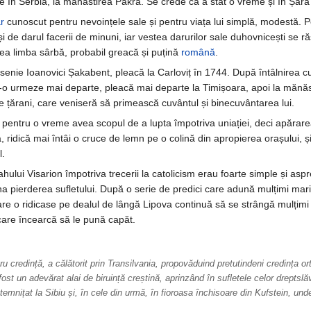
ce în Serbia, la mănăstirea Pakra. Se crede că a stat o vreme și în Șa
r
cunoscut pentru nevoințele sale și pentru viața lui simplă, modestă. Pot
 de darul facerii de minuni, iar vestea darurilor sale duhovnicești se r
bea limba sârbă, probabil greacă și puțină
română
.
rsenie Ioanovici Șakabent, pleacă la Carloviț în 1744. După întâlnirea cu 
o urmeze mai departe, pleacă mai departe la Timișoara, apoi la mănăsti
 țărani, care veniseră să primească cuvântul și binecuvântarea lui.
pentru o vreme avea scopul de a lupta împotriva uniației, deci apărare
, ridică mai întâi o cruce de lemn pe o colină din apropierea orașului, ș
l.
hului Visarion împotriva trecerii la catolicism erau foarte simple și aspr
 pierderea sufletului. După o serie de predici care adună mulțimi mari
re o ridicase pe dealul de lângă Lipova continuă să se strângă mulțimi 
 care încearcă să le pună capăt.
ru credință, a călătorit prin Transilvania, propovăduind pretutindeni credința or
fost un adevărat alai de biruință creștină, aprinzând în sufletele celor drepts
temnițat la Sibiu și, în cele din urmă, în fioroasa închisoare din Kufstein, unde