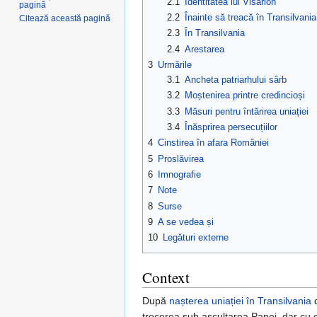
2.1
Identitatea lui Visarion
pagină
2.2
Înainte să treacă în Transilvania
Citează această pagină
2.3
În Transilvania
2.4
Arestarea
3
Urmările
3.1
Ancheta patriarhului sârb
3.2
Moștenirea printre credincioși
3.3
Măsuri pentru întărirea uniației
3.4
Înăsprirea persecuțiilor
4
Cinstirea în afara României
5
Proslăvirea
6
Imnografie
7
Note
8
Surse
9
A se vedea și
10
Legături externe
Context
După
nașterea uniației în Transilvania
d
trecerea sub ascultarea Papei, dar cu con