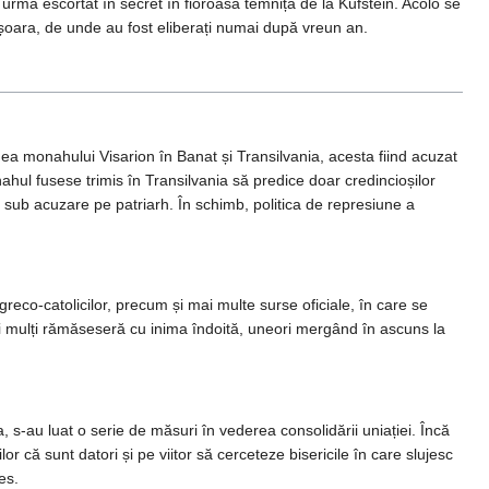
n urmă escortat în secret în fioroasa temniță de la Kufstein. Acolo se
Timișoara, de unde au fost eliberați numai după vreun an.
nea monahului Visarion în Banat și Transilvania, acesta fiind acuzat
ahul fusese trimis în Transilvania să predice doar credincioșilor
us sub acuzare pe patriarh. În schimb, politica de represiune a
reco-catolicilor, precum și mai multe surse oficiale, în care se
mai mulți rămăseseră cu inima îndoită, uneori mergând în ascuns la
, s-au luat o serie de măsuri în vederea consolidării uniației. Încă
că sunt datori și pe viitor să cerceteze bisericile în care slujesc
es.