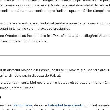
re românii ortodocși în general (Ortodoxia având doar statut de religie 
deceniile următoare, au continuat presiunile asupra românilor rămași ort
u și din afara acestuia s-au mobilizat pentru a pune capăt avansării proc
onari în teritoriile cele mai expuse presiunilor.
rea Ortodoxiei au început abia în 1744, când a apărut călugărul Visario
nimic de schimbarea legii sale.
t în districtul Maidan din Bosnia, ca fiu al lui Maxim și al Mariei Sarai-Tiu
iginar din Bolovar, în dioceza de Pakraț.
ă era de neam sârb. Mai nou s-a emis ipoteza că se trage dintre românii 
numise: „eremitul valah”.
a
năstirea
Sfântul Sava
, de către
Patriarhul Ierusalimului
, primind numele