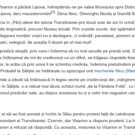
 Visarion a părăsit Lipova, îndreptându-se pe valea Mureșului spre Dobr
[4]
n Lipova, deci macedoromâni
: Dima Nino, Gheorghe Nicola și Gavrilă Bi
cria în „Părți alese din istoria Transilvaniei pre două sute de ani în urm
 de dogmatică, precum făceau iezuiții. Prin cuvinte scurte, dar spăimânt
legarea morților voștri nu e dezlegare, ci osândă; parastase, pomeni și săr
tri, nelegiuit; de aceștia îl doare pe el mai mult”.
predică simplă, prin care-i îndemna să nu mai asculte pe preoții uniți. 
a întâmpinat de mii de credincioși ca un sfânt, se trăgeau clopotele biseri
lor, le arăta că prin unire li se schimba credința, îndemna pretutindeni pe
 Probabil la Săliște se întâlnește cu episcopul unit
Inochentie Micu (Klei
nde a izbutit să întărească în legea veche pe credincioșii din „mărginime
n Săliște, s-a ridicat mai târziu schitul numit „de la Fântâna Foltii”, c
cesul predicilor sale, au dispus arestarea lui și a celor trei negustori car
ri ai săi au fost arestat și închis la Sibiu pentru protest față de catoliciz
mandant al Transilvaniei, Czernin, dar Visarion a răspuns prudent. La înt
arion a refuzat să răspundă. Cu aceasta, misiunea lui Visarion in Transil