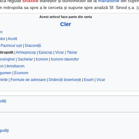
oacă regulat
sinaxele
stareților și duhovnicilor de la
mănăstirile
din cuprin
din mitropolia sa spre a le cerceta și supune spre analiză Sf. Sinod ș.a. 
Acest articol face parte din seria
Cler
on
tor
|
Acolit
|
Paznicul ușii
|
Diaconiță
itropolit
|
Arhiepiscop
|
Episcop
|
Vicar
|
Titular
tosinghel
|
Sachelar
|
Iconom
|
Iconom stavrofor
on
|
Ierodiacon
gumen
|
Econom
inte
|
Formule de adresare
|
Distincții bisericești
|
Exarh
|
Vicar
liți
poliți