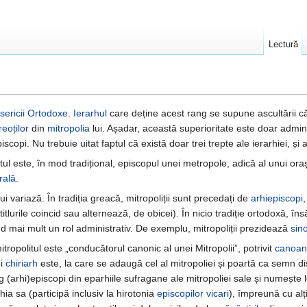
Lectură
isericii Ortodoxe
.
Ierarhul
care deține acest rang se supune ascultării c
reoților
din
mitropolia
lui. Așadar, această superioritate este doar administ
piscopi. Nu trebuie uitat faptul că există doar trei trepte ale ierarhiei, ș
litul este, în mod tradițional, episcopul unei metropole, adică al unui ora
rală
.
lui variază. În tradiția greacă, mitropoliții sunt precedați de
arhiepiscopi
(titlurile coincid sau alternează, de obicei). În nicio tradiție ortodoxă, î
nd mai mult un rol administrativ. De exemplu, mitropoliții prezidează
sin
mitropolitul este „conducătorul canonic al unei Mitropolii”, potrivit
canoan
ei
chiriarh
este, la care se adaugă cel al mitropoliei și poartă ca semn di
g (arhi)episcopi din eparhiile sufragane ale mitropoliei sale și numește l
hia sa (participă inclusiv la hirotonia
episcopilor vicari
), împreună cu alți