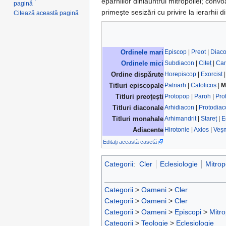
eparhiilor dinlăuntrul mitropoliei; conv
pagină
primește sesizări cu privire la ierarhii 
Citează această pagină
Episcop
|
Preot
|
Diac
Ordinele mari
Subdiacon
|
Citeț
|
Can
Ordinele mici
Horepiscop
|
Exorcist
Ordine dispărute
Patriarh
|
Catolicos
|
M
Titluri episcopale
Protopop
|
Paroh
|
Pro
Titluri preoțești
Arhidiacon
|
Protodiac
Titluri diaconale
Arhimandrit
|
Stareț
|
E
Titluri monahale
Hirotonie
|
Axios
|
Veșm
Adiacente
Editați această casetă
Categorii
:
Cler
Eclesiologie
Mitropo
Categorii
>
Oameni
>
Cler
Categorii
>
Oameni
>
Cler
Categorii
>
Oameni
>
Episcopi
>
Mitro
Categorii
>
Teologie
>
Eclesiologie