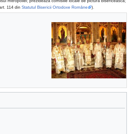
sul mitropoliei; prezidează comisiile locale de pictură bisericească;
(art. 114 din
Statutul Bisericii Ortodoxe Române
).