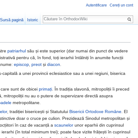
Autentificare
Cereți un cont
Căutare
Sursă pagină
Istoric
ătre
patriarhul
său și este superior (dar numai din punct de vedere
rativă pentru că, în fond, toți ierarhii întâlniți în anumite funcții
i anume:
episcop
,
preot
și
diacon
.
ș-capitală a unei provincii eclesiastice sau a unei regiuni, biserica
, care sunt de obicei
primați
. În tradiția slavonă, mitropoliții îi preced
nsă, mitropoliții nu au o putere de supervizare directă asupra
oadele
metropolitane.
elor
, tradiției bisericești și Statutului
Bisericii Ortodoxe Române
. El
stinctive doar o cruce pe culion. Prezidează Sinodul metropolitan și
ocțiitori în caz de vacanță a
scaunelor
unor eparhii din cuprinsul
 ierarhi (în total minimum trei); poate face vizite frățești în cuprinsul