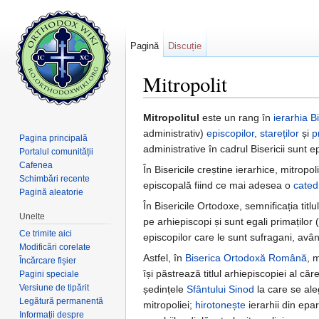
Pagină
Discuție
Mitropolit
Salt la:
navigare
,
căutare
Mitropolitul
este un rang în
ierarhia
B
administrativ)
episcopilor
,
stareților
și
p
Pagina principală
administrative în cadrul Bisericii sunt e
Portalul comunității
Cafenea
În Bisericile creștine ierarhice, mitropo
Schimbări recente
episcopală fiind ce mai adesea o
cated
Pagină aleatorie
În Bisericile Ortodoxe, semnificația titlu
Unelte
pe arhiepiscopi și sunt egali primaților 
Ce trimite aici
episcopilor care le sunt sufragani, avâ
Modificări corelate
Astfel, în
Biserica Ortodoxă Română
, 
Încărcare fișier
își păstrează titlul arhiepiscopiei al căr
Pagini speciale
Versiune de tipărit
ședințele
Sfântului Sinod
la care se ale
Legătură permanentă
mitropoliei;
hirotonește
ierarhii din epar
Informații despre