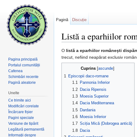
Pagină
Discuție
Listă a eparhiilor ro
Salt la:
navigare
,
căutare
O
listă a eparhiilor românești dispăr
trecut, nefiind neapărat exclusiv român
Pagina principală
Portalul comunității
Cuprins
[
ascunde
]
Cafenea
1
Episcopii daco-romane
Schimbări recente
1.1
Pannonia Inferior
Pagină aleatorie
1.2
Dacia Ripensis
Unelte
1.3
Moesia Superior
Ce trimite aici
1.4
Dacia Mediterranea
Modificări corelate
1.5
Dardania
Încărcare fișier
1.6
Moesia Inferior
Pagini speciale
1.7
Sciția Mică (Dobrogea antică)
Versiune de tipărit
Legătură permanentă
1.8
Dacia
Informații despre