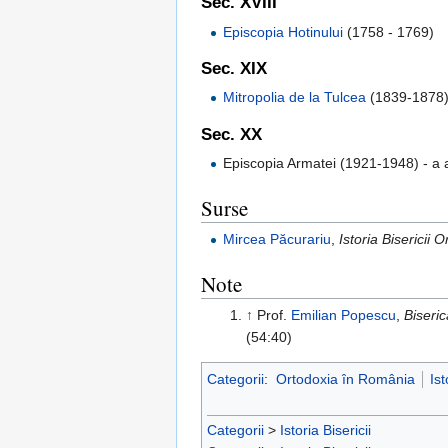
Sec. XVIII
Episcopia Hotinului
(1758 - 1769)
Sec. XIX
Mitropolia de la Tulcea
(1839-1878
Sec. XX
Episcopia Armatei (1921-1948) - a av
Surse
Mircea Păcurariu
,
Istoria Biserici
Note
↑
Prof.
Emilian Popescu
,
Biseric
(54:40)
Categorii
:
Ortodoxia în România
Ist
Categorii
>
Istoria Bisericii