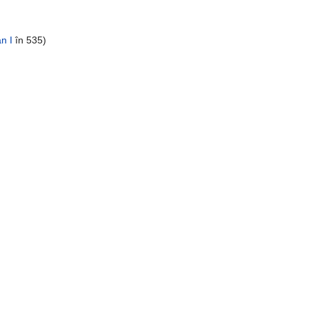
an I
în 535)