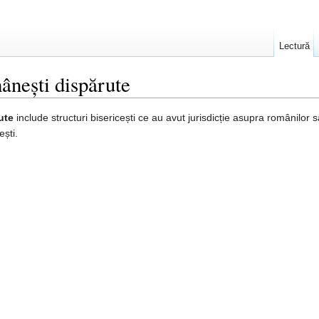
Lectură
mânești dispărute
ute
include structuri bisericești ce au avut jurisdicție asupra românilor
ești.