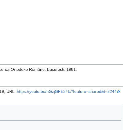
 Bisericii Ortodoxe Române, București, 1981.
019, URL:
https://youtu.be/nGzjGFE34lc?feature=shared&t=2244