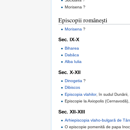
Sucidava ?
Morisena ?
Episcopii românești
Morisena
?
Sec. IX-X
Biharea
Dabâca
Alba Iulia
Sec. X-XII
Dinogetia
?
Dibiscos
Episcopia vlahilor
, în sudul Dunării,
Episcopie la Axiopolis (Cernavodă),
Sec. XII-XIII
Arhiepiscopia vlaho-bulgară de Tâ
O episcopie pomenită de papa Inoce