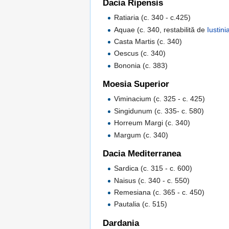
Dacia Ripensis
Ratiaria (c. 340 - c.425)
Aquae (c. 340, restabilită de
Iustini
Casta Martis (c. 340)
Oescus (c. 340)
Bononia (c. 383)
Moesia Superior
Viminacium (c. 325 - c. 425)
Singidunum (c. 335- c. 580)
Horreum Margi (c. 340)
Margum (c. 340)
Dacia Mediterranea
Sardica (c. 315 - c. 600)
Naisus (c. 340 - c. 550)
Remesiana (c. 365 - c. 450)
Pautalia (c. 515)
Dardania