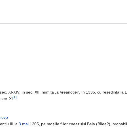
 sec. XI-XIV. în sec. XIII numită „a Vreanotiei”. în 1335, cu reședința la L
[1]
 sec. XI
.
rnovo
nțiu III la
3 mai
1205, pe moșiile fiilor cneazului Bela (Bîlea?), probabi