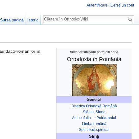
Autentificare
Cereți un cont
Căutare
Sursă pagină
Istoric
 sau daco-romanilor în
Acest articol face parte din seria
Ortodoxia în România
General
Biserica Ortodoxă Română
Sfântul Sinod
Autocefalia
—
Patriarhatul
Limba română
Specificul spiritual
Sfinți