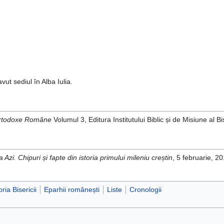
)
ut sediul în Alba Iulia.
i Ortodoxe Române
Volumul 3, Editura Institutului Biblic și de Misiune al
a Azi. Chipuri și fapte din istoria primului mileniu creștin
, 5 februarie, 2
oria Bisericii
Eparhii românești
Liste
Cronologii