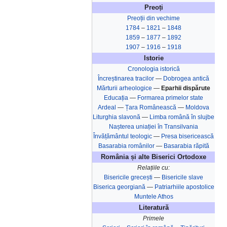
Preoți
Preoții din vechime
1784
–
1821
–
1848
1859
–
1877
–
1892
1907
–
1916
–
1918
Istorie
Cronologia istorică
Încreștinarea tracilor
—
Dobrogea antică
Mărturii arheologice
—
Eparhii dispărute
Educația
—
Formarea primelor state
Ardeal
—
Țara Românească
—
Moldova
Liturghia slavonă
—
Limba română în slujbe
Nașterea uniației în Transilvania‎
Învățământul teologic
—
Presa bisericească
Basarabia românilor
—
Basarabia răpită
România și alte Biserici Ortodoxe
Relațiile cu:
Bisericile grecești
—
Bisericile slave
Biserica georgiană
—
Patriarhiile apostolice
Muntele Athos
Literatură
Primele