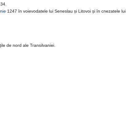
234.
unie
1247 în voievodatele lui Seneslau și Litovoi și în cnezatele lui
ile de nord ale Transilvaniei.