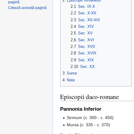
2
Episcopii românești
pagină
2.1
Sec. IX-X
Citează această pagină
2.2
Sec. X-XII
2.3
Sec. XII-XIII
2.4
Sec. XIV
2.5
Sec. XV
2.6
Sec. XVI
2.7
Sec. XVII
2.8
Sec. XVIII
2.9
Sec. XIX
2.10
Sec. XX
3
Surse
4
Note
Episcopii daco-romane
Pannonia Inferior
Sirmium (c. 300 - c. 450)
Mursa (c. 335 - c. 370)