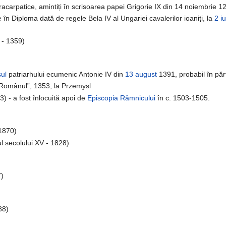
racarpatice, amintiți în scrisoarea papei Grigorie IX din 14 noiembrie 1
e în Diploma dată de regele Bela IV al Ungariei cavalerilor ioaniți, la
2 i
 - 1359)
ul
patriarhului ecumenic Antonie IV din
13 august
1391, probabil în părț
 „Românul”, 1353, la Przemysl
3) - a fost înlocuită apoi de
Episcopia Râmnicului
în c. 1503-1505.
1870)
ul secolului XV - 1828)
7)
88)