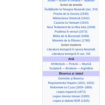
Scrieri
–
Scrieri în română
–
Tipărituri
Scrieri de temelie
Învățăturile lui Neagoe Basarab (sec. XVI)
Pravila de la Govora (1640)
Mărturisirea Ortodoxă (1642)
Cazania lui Varlaam (1643)
Noul Testament de la Alba Iulia (1648)
Psaltirea în versuri (1673)
Biblia de la București (1688)
Mineiele de la Râmnic (1780)
Scrieri moderne
Literatura teologică în epoca fanariotă
Literatura teologică în sec. XIX
Artă
Arhitectură
—
Pictură
—
Muzică
Sculptură
—
Broderie
—
Argintărie
Biserica și statul
Domniile și Biserica
Regulamentul Organic (1831–1832)
Reformele lui Cuza (1859–1866)
Legea organică (1872)
Legea clerului mirean (1893)
Legea și statutul BOR (1925)