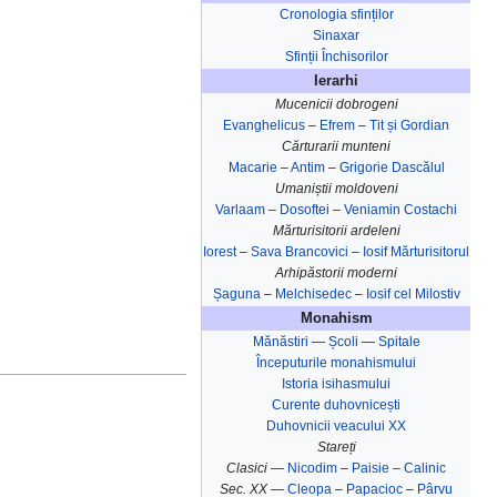
Cronologia sfinților
Sinaxar
Sfinții Închisorilor
Ierarhi
Mucenicii dobrogeni
Evanghelicus
–
Efrem
–
Tit și Gordian
Cărturarii munteni
Macarie
–
Antim
–
Grigorie Dascălul
Umaniștii moldoveni
Varlaam
–
Dosoftei
–
Veniamin Costachi
Mărturisitorii ardeleni
Iorest
–
Sava Brancovici
–
Iosif Mărturisitorul
Arhipăstorii moderni
Șaguna
–
Melchisedec
–
Iosif cel Milostiv
Monahism
Mănăstiri
—
Școli
—
Spitale
Începuturile monahismului
Istoria isihasmului
Curente duhovnicești
Duhovnicii veacului XX
Stareți
Clasici —
Nicodim
–
Paisie
–
Calinic
Sec. XX —
Cleopa
–
Papacioc
–
Pârvu