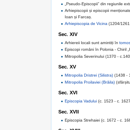
„Pseudo-Episcopii” din regiunile ext
Arhiepiscopii și episcopii menționat
Ioan și Farcaș.
Arhiepiscopia de Vicina
(1204/1261
Sec. XIV
Arhiereii locali sunt amintiți în
tomos
Episcopi români în Polonia - Chiril
Mitropolia Severinului (1370 - c.140
Sec. XV
Mitropolia Dristrei (Silistra)
(1438 - 
Mitropolia Proilaviei (Brăila)
(sfârșit
Sec. XVI
Episcopia Vadului
(c. 1523 - c. 162
Sec. XVII
Episcopia Strehaiei (c. 1672 - c. 16