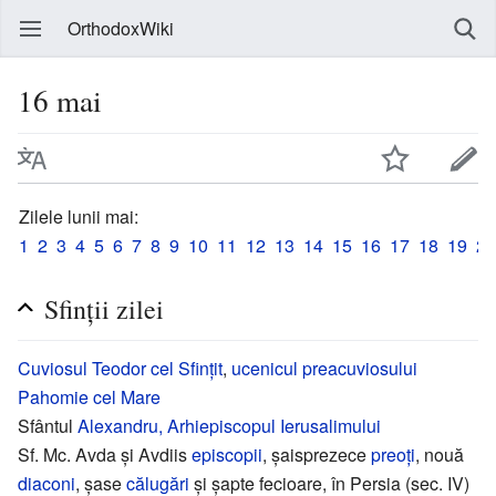
OrthodoxWiki
16 mai
Zilele lunii mai:
1
2
3
4
5
6
7
8
9
10
11
12
13
14
15
16
17
18
19
20
Sfinții zilei
Cuviosul
Teodor cel Sfințit
,
ucenicul
preacuviosului
Pahomie cel Mare
Sfântul
Alexandru, Arhiepiscopul Ierusalimului
Sf. Mc. Avda și Avdiis
episcopii
, șaisprezece
preoți
, nouă
diaconi
, șase
călugări
și șapte fecioare, în Persia (sec. IV)