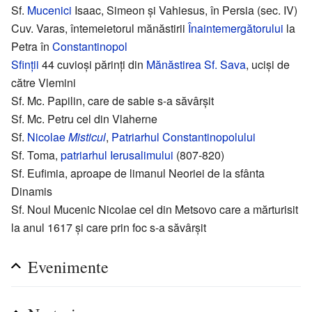
Sf.
Mucenici
Isaac, Simeon și Vahiesus, în Persia (sec. IV)
Cuv. Varas, întemeietorul mănăstirii
Înaintemergătorului
la
Petra în
Constantinopol
Sfinții
44 cuvioși părinți din
Mănăstirea Sf. Sava
, uciși de
către Vlemini
Sf. Mc. Papilin, care de sabie s-a săvârșit
Sf. Mc. Petru cel din Vlaherne
Sf.
Nicolae
Misticul
,
Patriarhul Constantinopolului
Sf. Toma,
patriarhul Ierusalimului
(807-820)
Sf. Eufimia, aproape de limanul Neoriei de la sfânta
Dinamis
Sf. Noul Mucenic Nicolae cel din Metsovo care a mărturisit
la anul 1617 și care prin foc s-a săvârșit
Evenimente