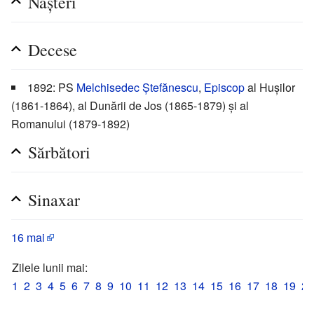
Nașteri
Decese
1892: PS
Melchisedec Ștefănescu
,
Episcop
al Hușilor
(1861-1864), al Dunării de Jos (1865-1879) și al
Romanului (1879-1892)
Sărbători
Sinaxar
16 mai
Zilele lunii mai:
1
2
3
4
5
6
7
8
9
10
11
12
13
14
15
16
17
18
19
20