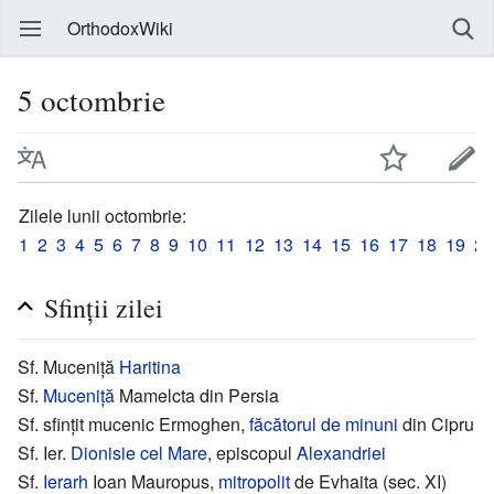
OrthodoxWiki
5 octombrie
Zilele lunii octombrie:
1
2
3
4
5
6
7
8
9
10
11
12
13
14
15
16
17
18
19
20
Sfinții zilei
Sf. Muceniță
Haritina
Sf.
Muceniță
Mamelcta din Persia
Sf. sfințit mucenic Ermoghen,
făcătorul de minuni
din Cipru
Sf. Ier.
Dionisie cel Mare
, episcopul
Alexandriei
Sf.
Ierarh
Ioan Mauropus,
mitropolit
de Evhaita (sec. XI)