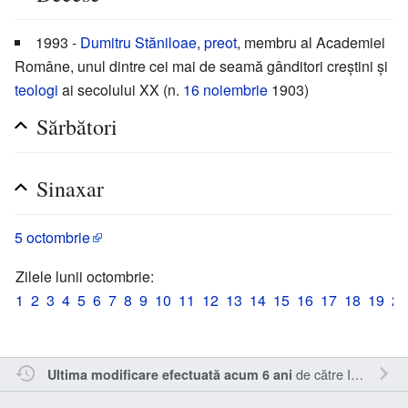
1993 -
Dumitru Stăniloae
,
preot
, membru al Academiei
Române, unul dintre cei mai de seamă gânditori creștini și
teologi
ai secolului XX (n.
16 noiembrie
1903)
Sărbători
Sinaxar
5 octombrie
Zilele lunii octombrie:
1
2
3
4
5
6
7
8
9
10
11
12
13
14
15
16
17
18
19
20
de către
Inistea
.
Ultima modificare efectuată acum 6 ani