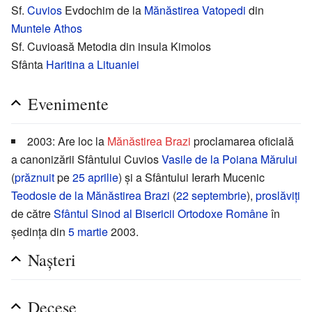
Sf.
Cuvios
Evdochim de la
Mănăstirea Vatopedi
din
Muntele Athos
Sf. Cuvioasă Metodia din insula Kimolos
Sfânta
Haritina a Lituaniei
Evenimente
2003: Are loc la
Mănăstirea Brazi
proclamarea oficială
a canonizării Sfântului Cuvios
Vasile de la Poiana Mărului
(
prăznuit
pe
25 aprilie
) și a Sfântului Ierarh Mucenic
Teodosie de la Mănăstirea Brazi
(
22 septembrie
),
proslăviți
de către
Sfântul Sinod al Bisericii Ortodoxe Române
în
ședința din
5 martie
2003.
Nașteri
Decese