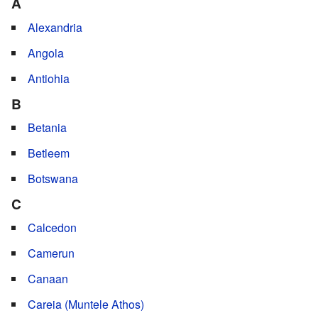
A
Alexandria
Angola
Antiohia
B
Betania
Betleem
Botswana
C
Calcedon
Camerun
Canaan
Careia (Muntele Athos)