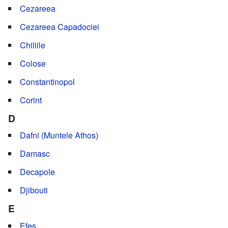
Cezareea
Cezareea Capadociei
Chiliile
Colose
Constantinopol
Corint
D
Dafni (Muntele Athos)
Damasc
Decapole
Djibouti
E
Efes