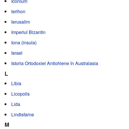
Iconium
Ierihon
Ierusalim
Imperiul Bizantin
Iona (insula)
Israel
Istoria Ortodoxiei Antiohiene în Australasia
L
Libia
Licopolis
Lida
Lindisfarne
M