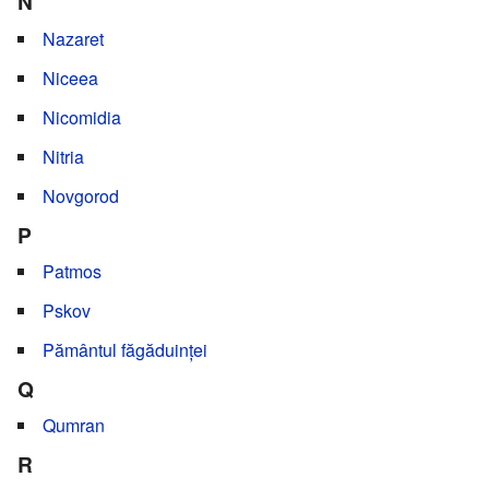
N
Nazaret
Niceea
Nicomidia
Nitria
Novgorod
P
Patmos
Pskov
Pământul făgăduinței
Q
Qumran
R