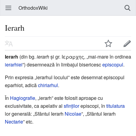
OrthodoxWiki
Ierarh
Ierarh
(din bg.
ierarh
și gr. Ιεραρχης, „mai-mare în ordinea
ierarhiei
”) desemnează în limbajul bisericesc
episcopul
.
Prin expresia „ierarhul locului” este desemnat episcopul
eparhiot, adică
chiriarhul
.
În
Hagiografie
, „ierarh” este folosit aproape cu
exclusivitate, ca apelativ al
sfinților
episcopi, în
titulatura
lor generală: „Sfântul Ierarh
Nicolae
”, „Sfântul Ierarh
Nectarie
” etc.