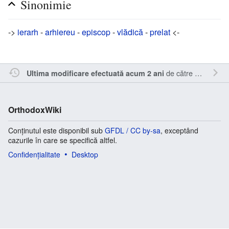
Sinonimie
->
ierarh
-
arhiereu
-
episcop
-
vlădică
-
prelat
<-
de către
RappY
.
Ultima modificare efectuată acum 2 ani
OrthodoxWiki
Conținutul este disponibil sub
GFDL / CC by-sa
, exceptând
cazurile în care se specifică altfel.
Confidențialitate
Desktop