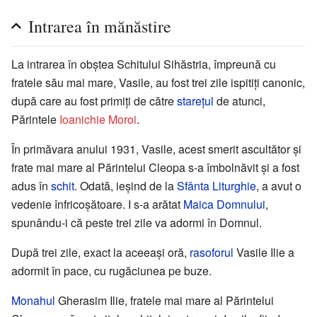
Intrarea în mănăstire
La intrarea în obștea Schitului Sihăstria, împreună cu
fratele său mai mare, Vasile, au fost trei zile ispitiți canonic,
după care au fost primiți de către
starețul
de atunci,
Părintele
Ioanichie Moroi
.
În primăvara anului 1931, Vasile, acest smerit ascultător și
frate mai mare al Părintelui Cleopa s-a îmbolnăvit și a fost
adus în
schit
. Odată, ieșind de la
Sfânta Liturghie
, a avut o
vedenie înfricoșătoare. I s-a arătat
Maica Domnului
,
spunându-i că peste trei zile va adormi în Domnul.
După trei zile, exact la aceeași oră,
rasoforul
Vasile Ilie a
adormit în pace, cu rugăciunea pe buze.
Monahul
Gherasim Ilie, fratele mai mare al Părintelui