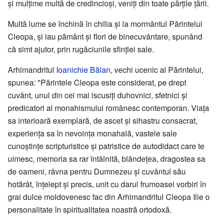
și mulțime multă de credincioși, veniți din toate părțile țării.
Multă lume se închină în chilia și la mormântul Părintelui
Cleopa, și iau pământ și flori de binecuvântare, spunând
că simt ajutor, prin rugăciunile sfinției sale.
Arhimandritul
Ioanichie Bălan
, vechi ucenic al Părintelui,
spunea: "Părintele Cleopa este considerat, pe drept
cuvânt, unul din cei mai iscusiți duhovnici, sfetnici și
predicatori ai monahismului românesc contemporan. Viața
sa interioară exemplară, de ascet și sihastru consacrat,
experiența sa în nevoința monahală, vastele sale
cunoștințe scripturistice și patristice de autodidact care te
uimesc, memoria sa rar întâlnită, blândețea, dragostea sa
de oameni, râvna pentru Dumnezeu și cuvântul său
hotărât, înțelept și precis, unit cu darul frumoasei vorbiri în
grai dulce moldovenesc fac din Arhimandritul Cleopa Ilie o
personalitate în spiritualitatea noastră ortodoxă.