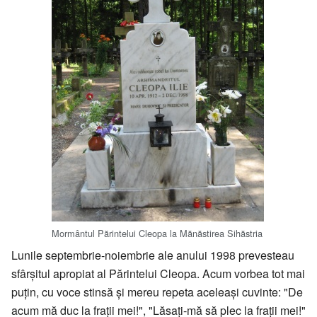
Mormântul Părintelui Cleopa la Mănăstirea Sihăstria
Lunile septembrie-noiembrie ale anului 1998 prevesteau
sfârșitul apropiat al Părintelui Cleopa. Acum vorbea tot mai
puțin, cu voce stinsă și mereu repeta aceleași cuvinte: "De
acum mă duc la frații mei!", "Lăsați-mă să plec la frații mei!"