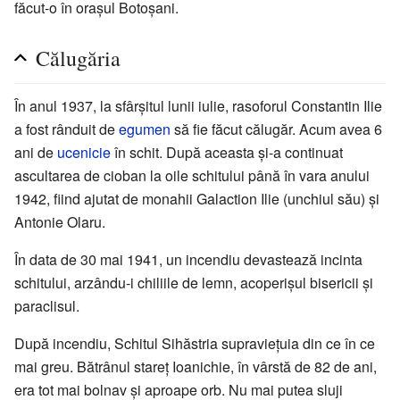
făcut-o în orașul Botoșani.
Călugăria
În anul 1937, la sfârșitul lunii iulie, rasoforul Constantin Ilie
a fost rânduit de
egumen
să fie făcut călugăr. Acum avea 6
ani de
ucenicie
în schit. După aceasta și-a continuat
ascultarea de cioban la oile schitului până în vara anului
1942, fiind ajutat de monahii Galaction Ilie (unchiul său) și
Antonie Olaru.
În data de 30 mai 1941, un incendiu devastează incinta
schitului, arzându-i chiliile de lemn, acoperișul bisericii și
paraclisul.
După incendiu, Schitul Sihăstria supraviețuia din ce în ce
mai greu. Bătrânul stareț Ioanichie, în vârstă de 82 de ani,
era tot mai bolnav și aproape orb. Nu mai putea sluji