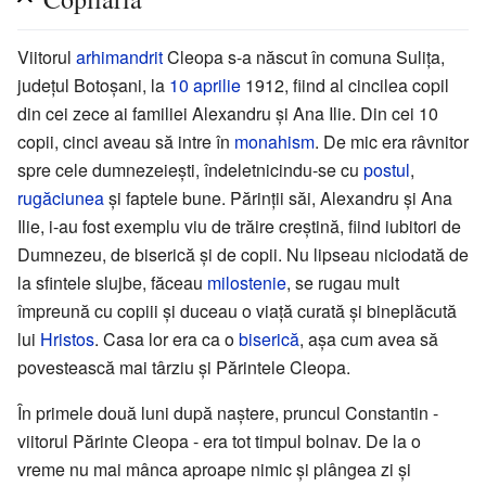
Viitorul
arhimandrit
Cleopa s-a născut în comuna Sulița,
județul Botoșani, la
10 aprilie
1912, fiind al cincilea copil
din cei zece ai familiei Alexandru și Ana Ilie. Din cei 10
copii, cinci aveau să intre în
monahism
. De mic era râvnitor
spre cele dumnezeiești, îndeletnicindu-se cu
postul
,
rugăciunea
și faptele bune. Părinții săi, Alexandru și Ana
Ilie, i-au fost exemplu viu de trăire creștină, fiind iubitori de
Dumnezeu, de biserică și de copii. Nu lipseau niciodată de
la sfintele slujbe, făceau
milostenie
, se rugau mult
împreună cu copiii și duceau o viață curată și bineplăcută
lui
Hristos
. Casa lor era ca o
biserică
, așa cum avea să
povestească mai târziu și Părintele Cleopa.
În primele două luni după naștere, pruncul Constantin -
viitorul Părinte Cleopa - era tot timpul bolnav. De la o
vreme nu mai mânca aproape nimic și plângea zi și