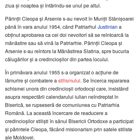
ziua și noaptea și întărindu-se unul pe altul.
Părinții Cleopa și Arsenie s-au nevoit în Munții Stânișoarei
până în vara anului 1954, când Patriarhul
Justinian
a
obținut aprobarea ca cei doi nevoitori să se reîntoarcă la
mănăstire sau să vină la Patriarhie. Părinții Cleopa și
Arsenie s-au reîntors la Mănăstirea Slatina, spre bucuria
călugărilor și a credincioșilor din partea locului.
În primăvara anului 1955 s-a organizat o acțiune de
lămurire și combatere a
stilismului
. Se încerca repararea
schismei unora din credincioșii ortodocși care, insistând
asupra respectării calendarului iulian neîndreptat în
Biserică, se rupseseră de comuniunea cu Patriarhia
Română. La această încercare de readucere a
credincioșilor stiliști în sânul Bisericii Ortodoxe a participat
și părintele Cleopa, făcând misionarism prin satele stiliste
ale Moldovei.