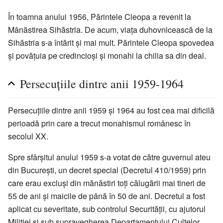
În toamna anului 1956, Părintele Cleopa a revenit la
Mânăstirea Sihăstria. De acum, viața duhovnicească de la
Sihăstria s-a întărit și mai mult. Părintele Cleopa spovedea
și povățuia pe credincioși și monahi la chilia sa din deal.
Persecuțiile dintre anii 1959-1964
Persecuțiile dintre anii 1959 și 1964 au fost cea mai dificilă
perioadă prin care a trecut monahismul românesc în
secolul XX.
Spre sfârșitul anului 1959 s-a votat de către guvernul ateu
din București, un decret special (Decretul 410/1959) prin
care erau excluși din mănăstiri toți călugării mai tineri de
55 de ani și maicile de până în 50 de ani. Decretul a fost
aplicat cu severitate, sub controlul Securității, cu ajutorul
Miliției și sub supravegherea Departamentului Cultelor.