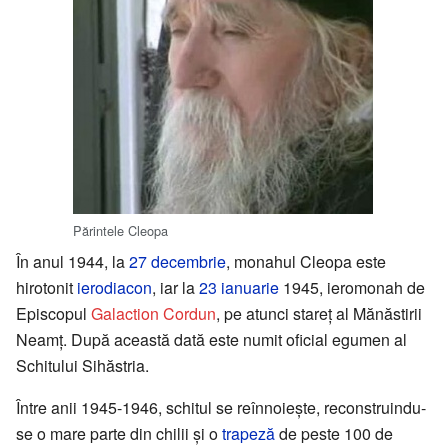
Părintele Cleopa
În anul 1944, la
27 decembrie
, monahul Cleopa este
hirotonit
ierodiacon
, iar la
23 ianuarie
1945, ieromonah de
Episcopul
Galaction Cordun
, pe atunci stareț al Mănăstirii
Neamț. După această dată este numit oficial egumen al
Schitului Sihăstria.
Între anii 1945-1946, schitul se reînnoiește, reconstruindu-
se o mare parte din chilii și o
trapeză
de peste 100 de