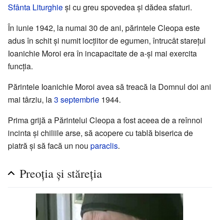
Sfânta Liturghie
și cu greu spovedea și dădea sfaturi.
În iunie 1942, la numai 30 de ani, părintele Cleopa este
adus în schit și numit locțiitor de egumen, întrucât starețul
Ioanichie Moroi era în incapacitate de a-și mai exercita
funcția.
Părintele Ioanichie Moroi avea să treacă la Domnul doi ani
mai târziu, la
3 septembrie
1944.
Prima grijă a Părintelui Cleopa a fost aceea de a reînnoi
incinta și chiliile arse, să acopere cu tablă biserica de
piatră și să facă un nou
paraclis
.
Preoția și stăreția