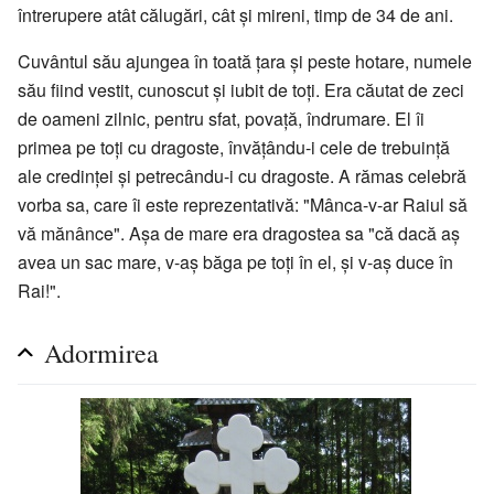
întrerupere atât călugări, cât și mireni, timp de 34 de ani.
Cuvântul său ajungea în toată țara și peste hotare, numele
său fiind vestit, cunoscut și iubit de toți. Era căutat de zeci
de oameni zilnic, pentru sfat, povață, îndrumare. El îi
primea pe toți cu dragoste, învățându-i cele de trebuință
ale credinței și petrecându-i cu dragoste. A rămas celebră
vorba sa, care îi este reprezentativă: "Mânca-v-ar Raiul să
vă mănânce". Așa de mare era dragostea sa "că dacă aș
avea un sac mare, v-aș băga pe toți în el, și v-aș duce în
Rai!".
Adormirea