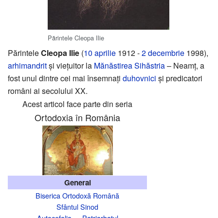
Părintele Cleopa Ilie
Părintele
Cleopa Ilie
(
10 aprilie
1912 -
2 decembrie
1998),
arhimandrit
și viețuitor la
Mănăstirea Sihăstria
– Neamț, a
fost unul dintre cei mai însemnați
duhovnici
și predicatori
români ai secolului XX.
Acest articol face parte din seria
Ortodoxia în România
General
Biserica Ortodoxă Română
Sfântul Sinod
Autocefalia
—
Patriarhatul