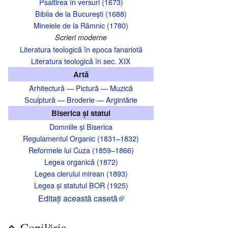
Psaltirea în versuri (1673)
Biblia de la București (1688)
Mineiele de la Râmnic (1780)
Scrieri moderne
Literatura teologică în epoca fanariotă
Literatura teologică în sec. XIX
Artă
Arhitectură
—
Pictură
—
Muzică
Sculptură
—
Broderie
—
Argintărie
Biserica și statul
Domniile și Biserica
Regulamentul Organic (1831–1832)
Reformele lui Cuza (1859–1866)
Legea organică (1872)
Legea clerului mirean (1893)
Legea și statutul BOR (1925)
Editaţi această casetă
Copilăria