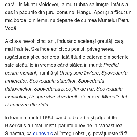
oară - în Munții Moldovei, la mult iubita sa liniște. Întâi s-a
dus în pădurile din jurul comunei Hangu. Apoi și-a făcut un
mic bordei din lemn, nu departe de culmea Muntelui Petru
Vodă.
Aici s-a nevoit cinci ani, îndurând aceleași greutăți ca și
mai înainte. S-a îndeletnicit cu postul, privegherea,
rugăciunea și cu scrierea. Iată titlurile câtorva din scrierile
sale alcătuite în vremea când stătea în munți:
Predici
pentru monahi
, numită și
Urcuș spre înviere
;
Spovedania
arhiereilor
,
Spovedania stareților
,
Spovedania
duhovnicilor
,
Spovedania preoților de mir
,
Spovedania
monahilor
,
Despre vise și vedenii
, precum și
Minunile lui
Dumnezeu din zidiri
.
În toamna anului 1964, când tulburările și prigonirile
Bisericii s-au mai liniștit, părintele revine în Mănăstirea
Sihăstria, ca
duhovnic
al întregii obști, și povățuiește fără