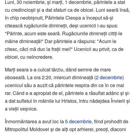
Luni, 30 noiembrie, și marți, 1 decembrie, părintele a stat
cu credincioșii și a dat sfaturi ca de obicei. Luni seară însă,
în chip neobișnuit, Părintele Cleopa a început să-și
citească rugăciunile dimineții, deși ucenicii i-au spus:
"Părinte, acum este seară. Rugăciunile dimineții citiți-le
mâine dimineață!" Dar părintele a răspuns: "Acum le
citesc, căci mă duc la frații mei!" Ucenicii au privit, ca de
obicei, cu neîncredere.
Marți seara s-a culcat târziu, dând semne de mare
oboseală. La ora 2:20, miercuri dimineață (
2 decembrie
)
ucenicul său a auzit că părintele respira din ce în ce mai
rar. Când s-a apropiat de el, părintele a răsuflat adânc și și-
a dat sufletul în mâinile lui Hristos, întru nădejdea Învierii și
a vieții veșnice.
Înmormântarea a avut loc la
5 decembrie
, fiind prohodit de
Mitropolitul Moldovei și de alți opt arhierei, preoți, diaconi