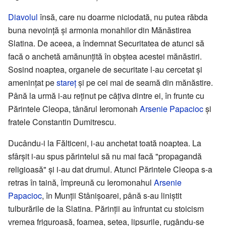
Diavolul
însă, care nu doarme niciodată, nu putea răbda
buna nevoință și armonia monahilor din Mănăstirea
Slatina. De aceea, a îndemnat Securitatea de atunci să
facă o anchetă amănunțită în obștea acestei mănăstiri.
Sosind noaptea, organele de securitate l-au cercetat și
amenințat pe
stareț
și pe cei mai de seamă din mănăstire.
Până la urmă i-au reținut pe câțiva dintre ei, în frunte cu
Părintele Cleopa, tânărul Ieromonah
Arsenie Papacioc
și
fratele Constantin Dumitrescu.
Ducându-i la Fălticeni, i-au anchetat toată noaptea. La
sfârșit i-au spus părintelui să nu mai facă "propagandă
religioasă" și i-au dat drumul. Atunci Părintele Cleopa s-a
retras în taină, împreună cu Ieromonahul
Arsenie
Papacioc
, în Munții Stânișoarei, până s-au liniștit
tulburările de la Slatina. Părinții au înfruntat cu stoicism
vremea friguroasă, foamea, setea, lipsurile, rugându-se