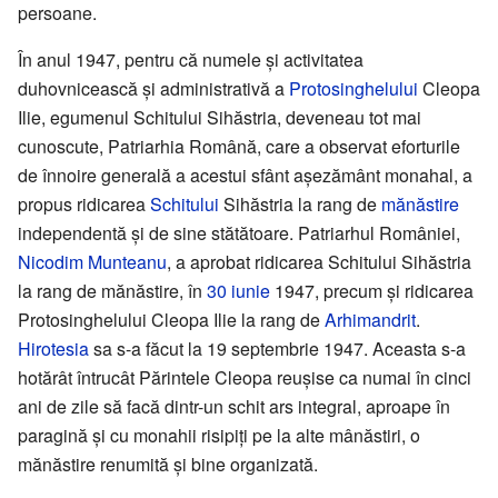
persoane.
În anul 1947, pentru că numele și activitatea
duhovnicească și administrativă a
Protosinghelului
Cleopa
Ilie, egumenul Schitului Sihăstria, deveneau tot mai
cunoscute, Patriarhia Română, care a observat eforturile
de înnoire generală a acestui sfânt așezământ monahal, a
propus ridicarea
Schitului
Sihăstria la rang de
mănăstire
independentă și de sine stătătoare. Patriarhul României,
Nicodim Munteanu
, a aprobat ridicarea Schitului Sihăstria
la rang de mănăstire, în
30 iunie
1947, precum și ridicarea
Protosinghelului Cleopa Ilie la rang de
Arhimandrit
.
Hirotesia
sa s-a făcut la 19 septembrie 1947. Aceasta s-a
hotărât întrucât Părintele Cleopa reușise ca numai în cinci
ani de zile să facă dintr-un schit ars integral, aproape în
paragină și cu monahii risipiți pe la alte mânăstiri, o
mănăstire renumită și bine organizată.