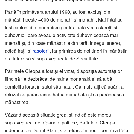
Până în primăvara anului 1960, au fost excluși din
mănăstiri peste 4000 de monahi și monahii. Mai întâi au
fost excluși din monahism pentru toată viața stareții și
duhovnicii care aveau o activitate duhovnicească mai
intensă și, din toate mănăstirile din țară, întregul tineret,
adică frații și
rasoforii
, iar primirea de noi tineri în mănăstiri
era interzisă și supravegheată de Securitate.
Părintele Cleopa a fost și el vizat, dispoziția autorităților
fiind să fie dezbrăcat de haina monahală și să aibă
domiciliu forțat în satul său natal. Ca mulți alți călugări, a
refuzat să părăsească haina monahală și să părăsească
mănăstirea.
Văzând această situație grea, știind că este mereu
supravegheat de organele politice, Părintele Cleopa,
îndemnat de Duhul Sfânt, s-a retras din nou - pentru a treia