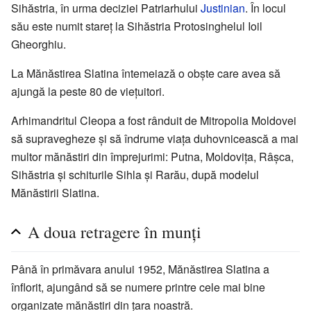
Sihăstria, în urma deciziei Patriarhului
Justinian
. În locul
său este numit stareț la Sihăstria Protosinghelul Ioil
Gheorghiu.
La Mănăstirea Slatina întemeiază o obște care avea să
ajungă la peste 80 de viețuitori.
Arhimandritul Cleopa a fost rânduit de Mitropolia Moldovei
să supravegheze și să îndrume viața duhovnicească a mai
multor mănăstiri din împrejurimi: Putna, Moldovița, Râșca,
Sihăstria și schiturile Sihla și Rarău, după modelul
Mănăstirii Slatina.
A doua retragere în munți
Până în primăvara anului 1952, Mănăstirea Slatina a
înflorit, ajungând să se numere printre cele mai bine
organizate mănăstiri din țara noastră.