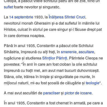
Cleopa, a păscut vitele schitului patru ani de zile, fiind un
suflet
foarte nevoitor și singuratic.
La
14 septembrie
1933, la
Înălțarea Sfintei Cruci
,
nevoitorul monah Gherasim și-a dat sufletul în mâinile lui
Hristos, culcat în sicriul pe care singur și-l făcuse drept pat
în care dormea noaptea.
Până în anul 1935, Constantin a păscut oile Schitului
Sihăstria, împreună cu alți frați, în
smerenie
,
ascultare
,
rugăciune și studierea
Sfinților Părinți
. Părintele Cleopa ne
povestea: "În anii în care am fost cioban la oile schitului
împreună cu frații mei, am avut mari bucurii duhovnicești.
Stâna, oile, trăirea în liniște și singurătate pe munte, în
mijlocul naturii, mi-au fost școală de călugărie și
teologie
".
A mai avut ascultări de
paracliser
și
pictor de icoane
.
În anul 1935, Constantin a fost chemat în armată, pe care a