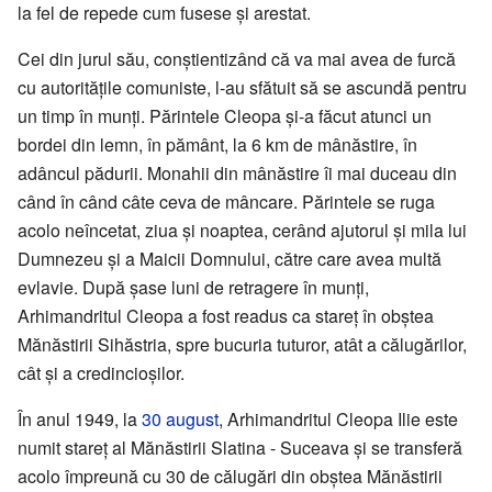
la fel de repede cum fusese și arestat.
Cei din jurul său, conștientizând că va mai avea de furcă
cu autoritățile comuniste, l-au sfătuit să se ascundă pentru
un timp în munți. Părintele Cleopa și-a făcut atunci un
bordei din lemn, în pământ, la 6 km de mânăstire, în
adâncul pădurii. Monahii din mânăstire îi mai duceau din
când în când câte ceva de mâncare. Părintele se ruga
acolo neîncetat, ziua și noaptea, cerând ajutorul și mila lui
Dumnezeu și a Maicii Domnului, către care avea multă
evlavie. După șase luni de retragere în munți,
Arhimandritul Cleopa a fost readus ca stareț în obștea
Mănăstirii Sihăstria, spre bucuria tuturor, atât a călugărilor,
cât și a credincioșilor.
În anul 1949, la
30 august
, Arhimandritul Cleopa Ilie este
numit stareț al Mănăstirii Slatina - Suceava și se transferă
acolo împreună cu 30 de călugări din obștea Mănăstirii