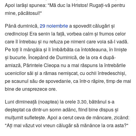
Apoi iarăși spunea: "Mă duc la Hristos! Rugați-vă pentru
mine, păcătosul!"
Până duminică,
29 noiembrie
a spovedit călugări și
credincioși Era senin la față, vorbea calm și frumos celor
care îl întrebau și nu refuza pe nimeni care voia să-l vadă.
Pe toți îi mângâia și îi îmbărbăta ca întotdeauna, în liniște
și bucurie. Începând de Duminică, de la ora 4 după-
amiază, Părintele Cleopa nu a mai răspuns la întrebările
ucenicilor săi și a rămas nemișcat, cu ochii întredeschiși,
pe scaunul său de spovedanie, ca într-o răpire, timp de mai
bine de unsprezece ore.
Luni dimineață (noaptea) la orele 3.30, bătrânul s-a
deșteptat ca dintr-un somn adânc, fiind bine dispus și
mulțumit sufletește. Apoi a cerut ceva de mâncare, zicând:
"Ați mai văzut voi vreun călugăr să mănânce la ora asta?"