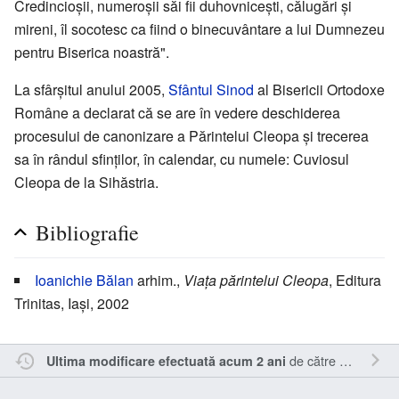
Credincioșii, numeroșii săi fii duhovnicești, călugări și
mireni, îl socotesc ca fiind o binecuvântare a lui Dumnezeu
pentru Biserica noastră".
La sfârșitul anului 2005,
Sfântul Sinod
al Bisericii Ortodoxe
Române a declarat că se are în vedere deschiderea
procesului de canonizare a Părintelui Cleopa și trecerea
sa în rândul sfinților, în calendar, cu numele: Cuviosul
Cleopa de la Sihăstria.
Bibliografie
Ioanichie Bălan
arhim.,
Viața părintelui Cleopa
, Editura
Trinitas, Iași, 2002
de către
RappY
.
Ultima modificare efectuată acum 2 ani