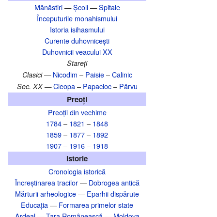
Mănăstiri
—
Școli
—
Spitale
Începuturile monahismului
Istoria isihasmului
Curente duhovnicești
Duhovnicii veacului XX
Stareți
Nicodim
–
Paisie
–
Calinic
Clasici —
Cleopa
–
Papacioc
–
Pârvu
Sec. XX —
Preoți
Preoții din vechime
1784
–
1821
–
1848
1859
–
1877
–
1892
1907
–
1916
–
1918
Istorie
Cronologia istorică
Încreștinarea tracilor
—
Dobrogea antică
Mărturii arheologice
—
Eparhii dispărute
Educația
—
Formarea primelor state
Ardeal
—
Țara Românească
—
Moldova