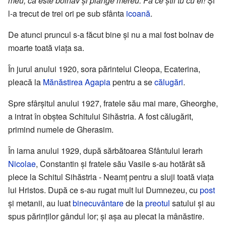
meu, că este bolnav și plânge mereu. Fă ce știi tu cu el!
Și
l-a trecut de trei ori pe sub sfânta
icoană
.
De atunci pruncul s-a făcut bine și nu a mai fost bolnav de
moarte toată viața sa.
În jurul anului 1920, sora părintelui Cleopa, Ecaterina,
pleacă la
Mănăstirea Agapia
pentru a se
călugări
.
Spre sfârșitul anului 1927, fratele său mai mare, Gheorghe,
a intrat în obștea Schitului Sihăstria. A fost călugărit,
primind numele de Gherasim.
În iarna anului 1929, după sărbătoarea Sfântului Ierarh
Nicolae
, Constantin și fratele său Vasile s-au hotărât să
plece la Schitul Sihăstria - Neamț pentru a sluji toată viața
lui Hristos. După ce s-au rugat mult lui Dumnezeu, cu
post
și metanii, au luat
binecuvântare
de la
preotul
satului și au
spus părinților gândul lor; și așa au plecat la mânăstire.