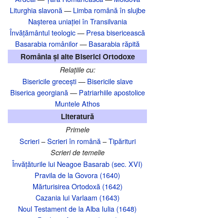
Liturghia slavonă
—
Limba română în slujbe
Nașterea uniației în Transilvania‎
Învățământul teologic
—
Presa bisericească
Basarabia românilor
—
Basarabia răpită
România și alte Biserici Ortodoxe
Relațiile cu:
Bisericile grecești
—
Bisericile slave
Biserica georgiană
—
Patriarhiile apostolice
Muntele Athos
Literatură
Primele
Scrieri
–
Scrieri în română
–
Tipărituri
Scrieri de temelie
Învățăturile lui Neagoe Basarab (sec. XVI)
Pravila de la Govora (1640)
Mărturisirea Ortodoxă (1642)
Cazania lui Varlaam (1643)
Noul Testament de la Alba Iulia (1648)