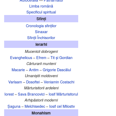
Limba română
Specificul spiritual
Sfinți
Cronologia sfinților
Sinaxar
Sfinții Închisorilor
Ierarhi
Mucenicii dobrogeni
Evanghelicus
–
Efrem
–
Tit și Gordian
Cărturarii munteni
Macarie
–
Antim
–
Grigorie Dascălul
Umaniștii moldoveni
Varlaam
–
Dosoftei
–
Veniamin Costachi
Mărturisitorii ardeleni
Iorest
–
Sava Brancovici
–
Iosif Mărturisitorul
Arhipăstorii moderni
Șaguna
–
Melchisedec
–
Iosif cel Milostiv
Monahism