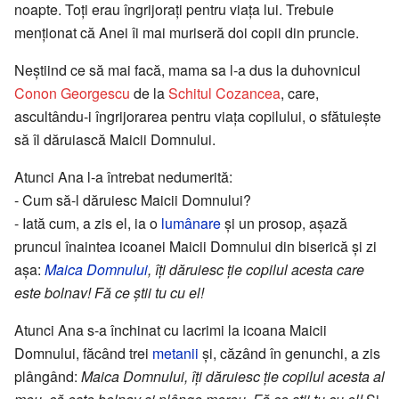
noapte. Toți erau îngrijorați pentru viața lui. Trebuie
menționat că Anei îi mai muriseră doi copii din pruncie.
Neștiind ce să mai facă, mama sa l-a dus la duhovnicul
Conon Georgescu
de la
Schitul Cozancea
, care,
ascultându-i îngrijorarea pentru viața copilului, o sfătuiește
să îl dăruiască Maicii Domnului.
Atunci Ana l-a întrebat nedumerită:
- Cum să-l dăruiesc Maicii Domnului?
- Iată cum, a zis el, ia o
lumânare
și un prosop, așază
pruncul înaintea icoanei Maicii Domnului din biserică și zi
așa:
Maica Domnului
, îți dăruiesc ție copilul acesta care
este bolnav! Fă ce știi tu cu el!
Atunci Ana s-a închinat cu lacrimi la icoana Maicii
Domnului, făcând trei
metanii
și, căzând în genunchi, a zis
plângând:
Maica Domnului, îți dăruiesc ție copilul acesta al