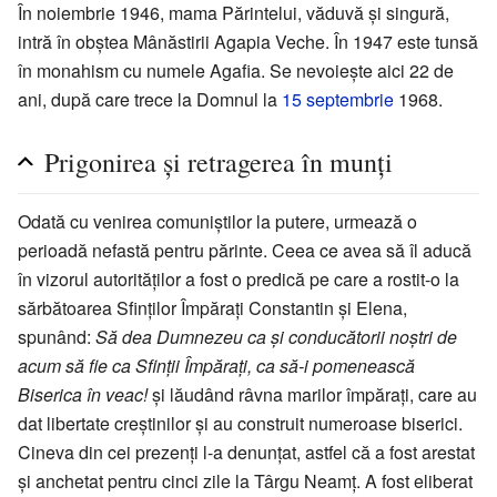
În noiembrie 1946, mama Părintelui, văduvă și singură,
intră în obștea Mânăstirii Agapia Veche. În 1947 este tunsă
în monahism cu numele Agafia. Se nevoiește aici 22 de
ani, după care trece la Domnul la
15 septembrie
1968.
Prigonirea și retragerea în munți
Odată cu venirea comuniștilor la putere, urmează o
perioadă nefastă pentru părinte. Ceea ce avea să îl aducă
în vizorul autorităților a fost o predică pe care a rostit-o la
sărbătoarea Sfinților Împărați Constantin și Elena,
spunând:
Să dea Dumnezeu ca și conducătorii noștri de
acum să fie ca Sfinții Împărați, ca să-i pomenească
Biserica în veac!
și lăudând râvna marilor împărați, care au
dat libertate creștinilor și au construit numeroase biserici.
Cineva din cei prezenți l-a denunțat, astfel că a fost arestat
și anchetat pentru cinci zile la Târgu Neamț. A fost eliberat