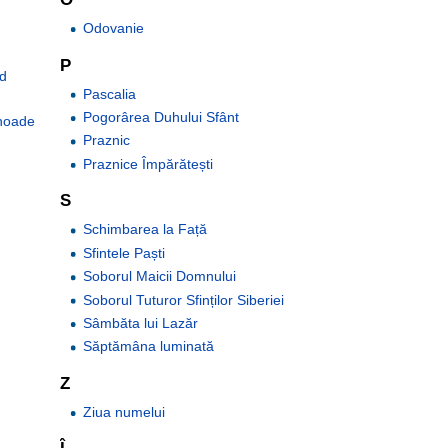
Odovanie
P
od
Pascalia
Pogorârea Duhului Sfânt
inoade
Praznic
Praznice Împărătești
S
Schimbarea la Față
Sfintele Paști
Soborul Maicii Domnului
Soborul Tuturor Sfinților Siberiei
Sâmbăta lui Lazăr
Săptămâna luminată
Z
Ziua numelui