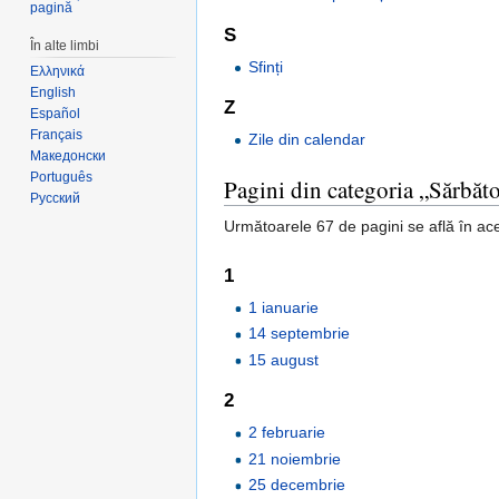
pagină
S
În alte limbi
Sfinți
Ελληνικά
English
Z
Español
Français
Zile din calendar
Македонски
Português
Pagini din categoria „Sărbăto
Русский
Următoarele 67 de pagini se află în ace
1
1 ianuarie
14 septembrie
15 august
2
2 februarie
21 noiembrie
25 decembrie