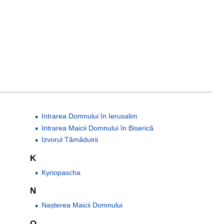
Intrarea Domnului în Ierusalim
Intrarea Maicii Domnului în Biserică
Izvorul Tămăduirii
K
Kyriopascha
N
Nașterea Maicii Domnului
O