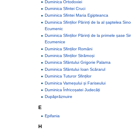
Duminica Ortodoxiei
Duminica Sfintei Cruci
Duminica Sfintei Maria Egipteanca
Duminica Sfinților Părinți de la al șaptelea Sin
Ecumenic
Duminica Sfinților Părinți de la primele șase S
Ecumenice
Duminica Sfinților Români
Duminica Sfinților Strămoși
Duminica Sfântului Grigorie Palama
Duminica Sfântului Ioan Scărarul
Duminica Tuturor Sfinților
Duminica Vameșului și Fariseului
Duminica Înfricoșatei Judecăți
Dupăprăznuire
E
Epifania
H