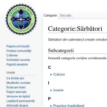
Categorie
Discuție
Categorie:Sărbători
Salt la:
navigare
,
căutare
Sărbători din calendarul creștin ortodox
Pagina principală
Subcategorii
Portalul comunității
Cafenea
Această categorie conține următoarele 5
Schimbări recente
Pagină aleatorie
C
Unelte
Crăciun
Ce trimite aici
I
Modificări corelate
Încărcare fișier
Icoane
Pagini speciale
Versiune de tipărit
P
Legătură permanentă
Praznice împărătești
Informații despre