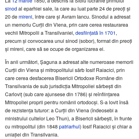
La
12 martie
1850, a deschis la Sibiu lucrările primului
sinod
al eparhiei sale, la care au luat parte 24 de preoți și
20 de
mireni
, între care și Avram Iancu. Sinodul a adresat
un memoriu Curții din Viena, prin care cerea restaurarea
vechii Mitropolii a Transilvaniei,
desființată în 1701
,
precum și convocarea unui sinod (sobor), format din preoți
și mireni, care să se ocupe de organizarea ei.
În anii următori, Șaguna a adresat alte numeroase memorii
Curții din Viena și mitropolitului sârb Iosif Raiacici, prin
care cerea desfacerea Bisericii Ortodoxe Române din
Transilvania de sub jurisdicția Mitropoliei sârbești din
Carloviț (sub care ajunsese din 1786) și reînființarea
Mitropoliei proprii pentru românii ortodocși. S-a lovit însă
de rezistența tuturor: a Curții din Viena (îndeosebi a
ministrului cultelor Leo Thun), a Bisericii sârbești, în frunte
cu mitropolitul (din 1848
patriarhul
) Iosif Raiacici și chiar a
uniației din Transilvania.