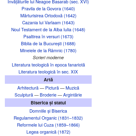
Învățăturile lui Neagoe Basarab (sec. XVI)
Pravila de la Govora (1640)
Mărturisirea Ortodoxă (1642)
Cazania lui Varlaam (1643)
Noul Testament de la Alba Iulia (1648)
Psaltirea în versuri (1673)
Biblia de la București (1688)
Mineiele de la Râmnic (1780)
Scrieri moderne
Literatura teologică în epoca fanariotă
Literatura teologică în sec. XIX
Artă
Arhitectură
—
Pictură
—
Muzică
Sculptură
—
Broderie
—
Argintărie
Biserica și statul
Domniile și Biserica
Regulamentul Organic (1831–1832)
Reformele lui Cuza (1859–1866)
Legea organică (1872)