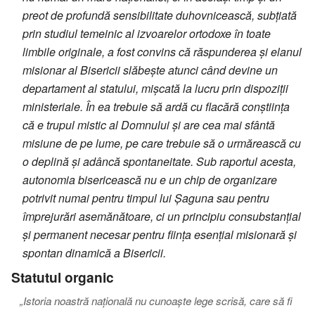
preot de profundă sensibilitate duhovnicească, subțiată
prin studiul temeinic al izvoarelor ortodoxe în toate
limbile originale, a fost convins că răspunderea și elanul
misionar al Bisericii slăbește atunci când devine un
departament al statului, mișcată la lucru prin dispoziții
ministeriale. În ea trebuie să ardă cu flacără conștiința
că e trupul mistic al Domnului și are cea mai sfântă
misiune de pe lume, pe care trebuie să o urmărească cu
o deplină și adâncă spontaneitate. Sub raportul acesta,
autonomia bisericească nu e un chip de organizare
potrivit numai pentru timpul lui Șaguna sau pentru
împrejurări asemănătoare, ci un principiu consubstanțial
și permanent necesar pentru ființa esențial misionară și
spontan dinamică a Bisericii.
Statutul organic
„Istoria noastră națională nu cunoaște lege scrisă, care să fi