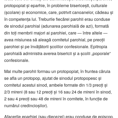
protopopiat și eparhie, în probleme bisericești, culturale
(școlare) și economice, care, potrivit canoanelor, cădeau și
în competența lui. Treburile fiecărei parohii erau conduse
de sinodul parohial (adunarea parohială de azi), formată
din toți membrii majori ai parohiei, care — între altele —
avea misiunea să aleagă comitetul parohial, pe preoții
parohiei și pe învățătorii școlilor confesionale. Epitropia
parohială administra averea bisericii și a școlii „poporale”
confesionale.
Mai multe parohii formau un protopopiat, în fruntea căruia
se afla un protopop, ajutat de sinodul protopopesc și
comitetul acestui sinod, ambele formate din 1/3 preoți și
2/3 mireni (8 sau 12 preoți și 16 sau 24 de mireni în sinod,
2 sau 4 preoți sau 48 de mireni în comitete, în funcție de
numărul credincioșilor).
Afacerile eparhiei (sau diecezei) erau conduse de episcop,