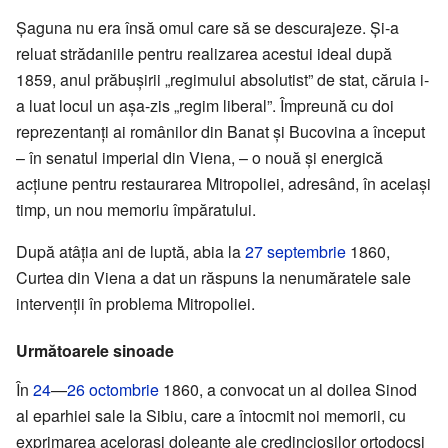
Șaguna nu era însă omul care să se descurajeze. Și-a
reluat strădaniile pentru realizarea acestui ideal după
1859, anul prăbușirii „regimului absolutist” de stat, căruia i-
a luat locul un așa-zis „regim liberal”. Împreună cu doi
reprezentanți ai românilor din Banat și Bucovina a început
– în senatul imperial din Viena, – o nouă și energică
acțiune pentru restaurarea Mitropoliei, adresând, în același
timp, un nou memoriu împăratului.
După atâția ani de luptă, abia la
27 septembrie
1860,
Curtea din Viena a dat un răspuns la nenumăratele sale
intervenții în problema Mitropoliei.
Următoarele sinoade
În
24
—
26 octombrie
1860, a convocat un al doilea Sinod
al eparhiei sale la Sibiu, care a întocmit noi memorii, cu
exprimarea acelorași doleanțe ale credincioșilor ortodocși