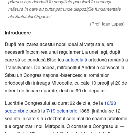
pătruns așa deodată în conștiința populară în aceeași
măsură în care au putut pătrunde dispozițiile fundamentale
ale Statutului Organic.”
(Prof. Ioan Lupaș)
Introducere
După realizarea acestui nobil ideal al vieții sale, era
necesară întocmirea unui regulament, a unei legi, după
care să se conducă Biserica
autocefală
ortodoxă română a
Transilvaniei. De aceea, mitropolitul Andrei a convocat la
Sibiu un Congres național-bisericesc al românilor
ortodocși din întreaga Mitropolie, cu câte 10 preoți și 20 de
mireni de fiecare eparhie, deci cu 90 de deputați.
Lucrările Congresului au durat 22 de zile, de la
16
/
28
septembrie
până la
7
/
19 octombrie
1868, ținându-se 12
ședințe în care s-au dezbătut cele mai de seamă probleme
ale organizării noii Mitropolii. O comisie a Congresului —