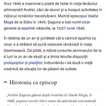
Anul 1846 a însemnat o piatră de hotar în viața tânărului
arhimandrit Andrei, căci de atunci și-a început activitatea în
mijlocul românilor transilvăneni. Murind episcopul
Vasile
Moga
de la Sibiu în 1845, Șaguna a fost numit
vicar
general al
eparhiei
văduvite, la
15
/
27 iunie
1846.
În răstimp de un an și jumătate cât a cârmuit eparhia ca
vicar, s-a străduit să pună oarecare rânduială în viața
bisericească. De pildă, a ridicat cursurile seminarului de la
6 luni la un an de studii și a trimis felurite dispoziții
protopopilor
și
preoților
, îndrumându-i să ducă o viață
vrednică de situația lor de păstori de suflete.
Hirotonia ca episcop
„Andrei Șaguna găsea după moartea lui Vasile Moga, în
1846, poporul român într-o stare de adevărată somnolență.