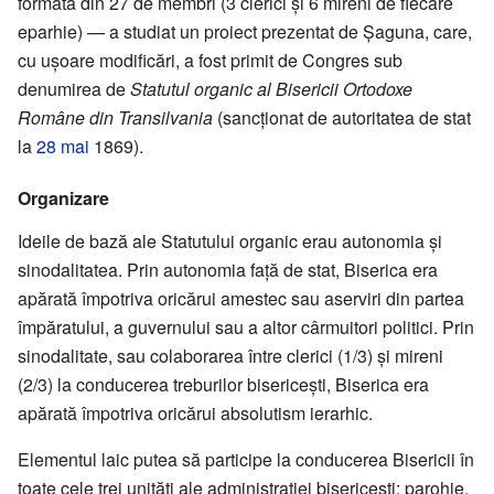
formată din 27 de membri (3 clerici și 6 mireni de fiecare
eparhie) — a studiat un proiect prezentat de Șaguna, care,
cu ușoare modificări, a fost primit de Congres sub
denumirea de
Statutul organic al Bisericii Ortodoxe
Române din Transilvania
(sancționat de autoritatea de stat
la
28 mai
1869).
Organizare
Ideile de bază ale Statutului organic erau autonomia și
sinodalitatea. Prin autonomia față de stat, Biserica era
apărată împotriva oricărui amestec sau aserviri din partea
împăratului, a guvernului sau a altor cârmuitori politici. Prin
sinodalitate, sau colaborarea între clerici (1/3) și mireni
(2/3) la conducerea treburilor bisericești, Biserica era
apărată împotriva oricărui absolutism ierarhic.
Elementul laic putea să participe la conducerea Bisericii în
toate cele trei unități ale administrației bisericești: parohie,