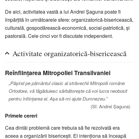
De aici, activitatea vastă a lui Andrei Șaguna poate fi
împărțită în următoarele sfere: organizatorică-bisericească,
culturală, gospodărească-economică, social-patriotică, și
pastorală. Cele cinci vor fi discutate independent.
Activitate organizatorică-bisericească
Reînființarea Mitropoliei Transilvaniei
„Pășind pe pământul clasic al străvechii Mitropolii române
Ortodoxe, vă făgăduiesc sărbătorește că voi lucra neobosit
pentru înființarea ei. Așa să-mi ajute Dumnezeu.”
(Sf. Andrei Șaguna)
Primele cereri
Cea dintâi problemă care trebuia să fie rezolvată era
aceea a organizării bisericești. El intenționa să înceapă