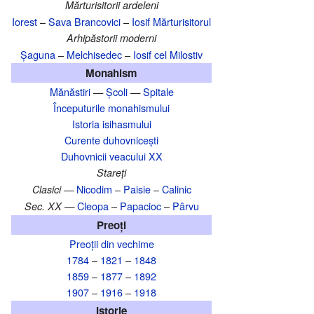
Mărturisitorii ardeleni
Iorest
–
Sava Brancovici
–
Iosif Mărturisitorul
Arhipăstorii moderni
Șaguna
–
Melchisedec
–
Iosif cel Milostiv
Monahism
Mănăstiri
—
Școli
—
Spitale
Începuturile monahismului
Istoria isihasmului
Curente duhovnicești
Duhovnicii veacului XX
Stareți
Nicodim
–
Paisie
–
Calinic
Clasici —
Cleopa
–
Papacioc
–
Pârvu
Sec. XX —
Preoți
Preoții din vechime
1784
–
1821
–
1848
1859
–
1877
–
1892
1907
–
1916
–
1918
Istorie