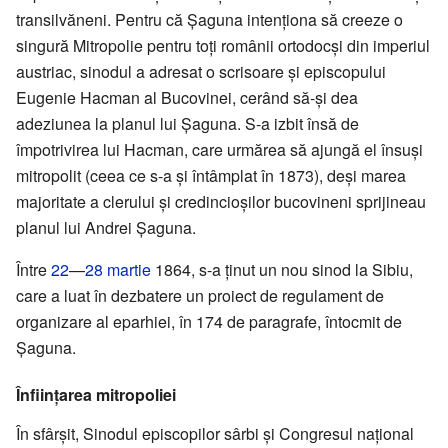
transilvăneni. Pentru că Șaguna intenționa să creeze o
singură Mitropolie pentru toți românii ortodocși din imperiul
austriac, sinodul a adresat o scrisoare și episcopului
Eugenie Hacman al Bucovinei, cerând să-și dea
adeziunea la planul lui Șaguna. S-a izbit însă de
împotrivirea lui Hacman, care urmărea să ajungă el însuși
mitropolit (ceea ce s-a și întâmplat în 1873), deși marea
majoritate a clerului și credincioșilor bucovineni sprijineau
planul lui Andrei Șaguna.
Între
22
—
28 martie
1864, s-a ținut un nou sinod la Sibiu,
care a luat în dezbatere un proiect de regulament de
organizare al eparhiei, în 174 de paragrafe, întocmit de
Șaguna.
Înființarea mitropoliei
În sfârșit, Sinodul episcopilor sârbi și Congresul național