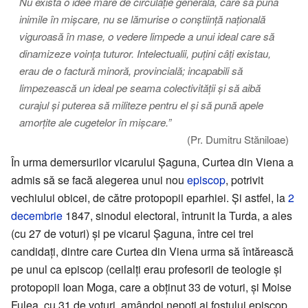
Nu exista o idee mare de circulație generală, care să pună
inimile în mișcare, nu se lămurise o conștiință națională
viguroasă în mase, o vedere limpede a unui ideal care să
dinamizeze voința tuturor. Intelectualii, puțini câți existau,
erau de o factură minoră, provincială; incapabili să
limpezească un ideal pe seama colectivității și să aibă
curajul și puterea să militeze pentru el și să pună apele
amorțite ale cugetelor în mișcare.”
(Pr. Dumitru Stăniloae)
În urma demersurilor vicarului Șaguna, Curtea din Viena a
admis să se facă alegerea unui nou
episcop
, potrivit
vechiului obicei, de către protopopii eparhiei. Și astfel, la
2
decembrie
1847, sinodul electoral, întrunit la Turda, a ales
(cu 27 de voturi) și pe vicarul Șaguna, între cei trei
candidați, dintre care Curtea din Viena urma să întărească
pe unul ca episcop (ceilalți erau profesorii de teologie și
protopopii Ioan Moga, care a obținut 33 de voturi, și Moise
Fulea, cu 31 de voturi, amândoi nepoți ai fostului episcop