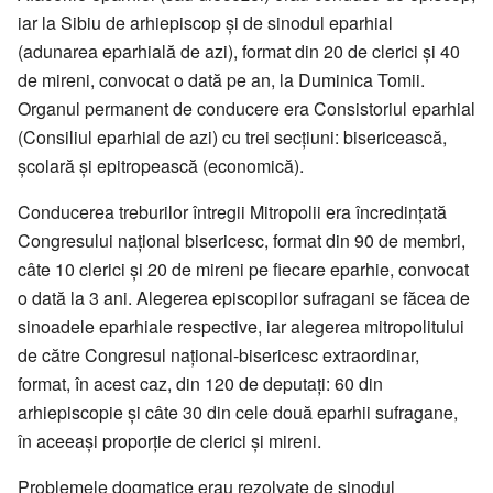
iar la Sibiu de arhiepiscop și de sinodul eparhial
(adunarea eparhială de azi), format din 20 de clerici și 40
de mireni, convocat o dată pe an, la Duminica Tomii.
Organul permanent de conducere era Consistoriul eparhial
(Consiliul eparhial de azi) cu trei secțiuni: bisericească,
școlară și epitropească (economică).
Conducerea treburilor întregii Mitropolii era încredințată
Congresului național bisericesc, format din 90 de membri,
câte 10 clerici și 20 de mireni pe fiecare eparhie, convocat
o dată la 3 ani. Alegerea episcopilor sufragani se făcea de
sinoadele eparhiale respective, iar alegerea mitropolitului
de către Congresul național-bisericesc extraordinar,
format, în acest caz, din 120 de deputați: 60 din
arhiepiscopie și câte 30 din cele două eparhii sufragane,
în aceeași proporție de clerici și mireni.
Problemele dogmatice erau rezolvate de sinodul