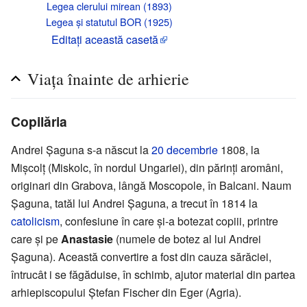
Legea clerului mirean (1893)
Legea și statutul BOR (1925)
Editaţi această casetă
Viața înainte de arhierie
Copilăria
Andrei Șaguna s-a născut la
20 decembrie
1808, la
Mișcolț (Miskolc, în nordul Ungariei), din părinți aromâni,
originari din Grabova, lângă Moscopole, în Balcani. Naum
Șaguna, tatăl lui Andrei Șaguna, a trecut în 1814 la
catolicism
, confesiune în care și-a botezat copiii, printre
care și pe
Anastasie
(numele de botez al lui Andrei
Șaguna). Această convertire a fost din cauza sărăciei,
întrucât i se făgăduise, în schimb, ajutor material din partea
arhiepiscopului Ștefan Fischer din Eger (Agria).