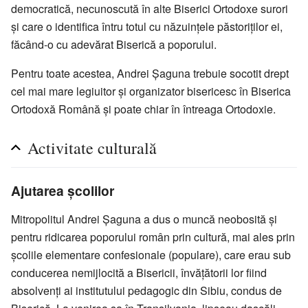
democratică, necunoscută în alte Biserici Ortodoxe surori
și care o identifica întru totul cu năzuințele păstoriților ei,
făcând-o cu adevărat Biserică a poporului.
Pentru toate acestea, Andrei Șaguna trebuie socotit drept
cel mai mare legiuitor și organizator bisericesc în Biserica
Ortodoxă Română și poate chiar în întreaga Ortodoxie.
Activitate culturală
Ajutarea școlilor
Mitropolitul Andrei Șaguna a dus o muncă neobosită și
pentru ridicarea poporului român prin cultură, mai ales prin
școlile elementare confesionale (populare), care erau sub
conducerea nemijlocită a Bisericii, învățătorii lor fiind
absolvenți ai institutului pedagogic din Sibiu, condus de