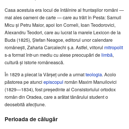
Casa acestuia era locul de întâlnire al fruntașilor români —
mai ales oameni de carte — care au trăit în Pesta: Samuil
Micu și Petru Maior, apoi Ion Corneli, Ioan Teodorovici,
Alexandru Teodori, care au lucrat la marele Lexicon de la
Buda (1825), Ștefan Neagoe, editorul unor calendare
românești, Zaharia Carcalechi ș.a. Astfel, viitorul
mitropolit
s-a format într-un mediu cu alese preocupări de
limbă
,
cultură și istorie românească.
În 1829 a plecat la Vârșeț unde a urmat
teologia
. Acolo
păstorea pe atunci
episcopul
român Maxim Manuilovici
(1829—1834), fost președinte al Consistoriului ortodox
român din Oradea, care a arătat tânărului student o
deosebită afecțiune.
Perioada de călugăr