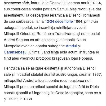
bisericesc sârb, întrunite la Carloviț în toamna anului 1864,
sub conducerea noului patriarh Samuil Mașirevici, și-a dat
asentimentul la despărțirea ierarhică a Bisericii românești
de cea sârbească. Iar la
12
/
24 decembrie
1864, printr-un
autograf imperial, se încuviința reînființarea vechii
Mitropolii Ortodoxe Române a Transilvaniei și numirea lui
Andrei Șaguna ca arhiepiscop și mitropolit. Noua
Mitropolie avea ca eparhii sufragane
Aradul
și
Caransebeșul
, ultima luând ființă abia acum, în fruntea ei
fiind ales vrednicul protopop brașovean Ioan Popasu.
Pentru ca să se asigure existența și autonomia Bisericii
sale și în cadrul statului dualist austro-ungar, creat în 1867,
mitropolitul Andrei a lucrat pentru recunoașterea noii
Mitropolii printr-un articol special de lege, hotărât în Dieta
constituțională a Ungariei și în Casa Magnaților, ceea ce a
și izbutit, în 1868.