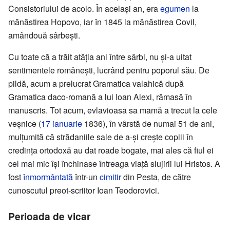
Consistoriului de acolo. În același an, era
egumen
la
mănăstirea Hopovo, iar în 1845 la mănăstirea Covil,
amândouă sârbești.
Cu toate că a trăit atâția ani între sârbi, nu și-a uitat
sentimentele românești, lucrând pentru poporul său. De
pildă, acum a prelucrat Gramatica valahică după
Gramatica daco-romană a lui Ioan Alexi, rămasă în
manuscris. Tot acum, evlavioasa sa mamă a trecut la cele
veșnice (
17 ianuarie
1836), în vârstă de numai 51 de ani,
mulțumită că strădaniile sale de a-și crește copiii în
credința ortodoxă au dat roade bogate, mai ales că fiul ei
cel mai mic își închinase întreaga viață slujirii lui Hristos. A
fost
înmormântată
într-un
cimitir
din Pesta, de către
cunoscutul preot-scriitor Ioan Teodorovici.
Perioada de vicar