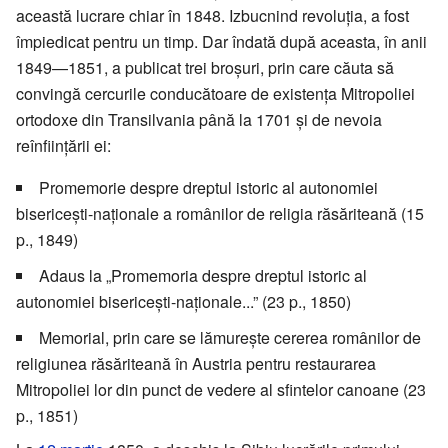
această lucrare chiar în 1848. Izbucnind revoluția, a fost
împiedicat pentru un timp. Dar îndată după aceasta, în anii
1849—1851, a publicat trei broșuri, prin care căuta să
convingă cercurile conducătoare de existența Mitropoliei
ortodoxe din Transilvania până la 1701 și de nevoia
reînființării ei:
Promemorie despre dreptul istoric al autonomiei
bisericești-naționale a românilor de religia răsăriteană (15
p., 1849)
Adaus la „Promemoria despre dreptul istoric al
autonomiei bisericești-naționale...” (23 p., 1850)
Memorial, prin care se lămurește cererea românilor de
religiunea răsăriteană în Austria pentru restaurarea
Mitropoliei lor din punct de vedere al sfintelor canoane (23
p., 1851)