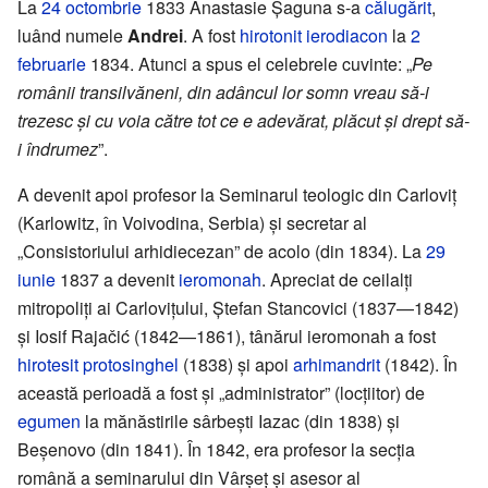
La
24 octombrie
1833 Anastasie Șaguna s-a
călugărit
,
luând numele
Andrei
. A fost
hirotonit
ierodiacon
la
2
februarie
1834. Atunci a spus el celebrele cuvinte: „
Pe
românii transilvăneni, din adâncul lor somn vreau să-i
trezesc și cu voia către tot ce e adevărat, plăcut și drept să-
i îndrumez
”.
A devenit apoi profesor la Seminarul teologic din Carloviț
(Karlowitz, în Voivodina, Serbia) și secretar al
„Consistoriului arhidiecezan” de acolo (din 1834). La
29
iunie
1837 a devenit
ieromonah
. Apreciat de ceilalți
mitropoliți ai Carlovițului, Ștefan Stancovici (1837—1842)
și Iosif Rajačić (1842—1861), tânărul ieromonah a fost
hirotesit
protosinghel
(1838) și apoi
arhimandrit
(1842). În
această perioadă a fost și „administrator” (locțiitor) de
egumen
la mănăstirile sârbești Iazac (din 1838) și
Beșenovo (din 1841). În 1842, era profesor la secția
română a seminarului din Vârșeț și asesor al