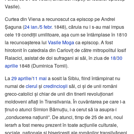
Vasile).
Curtea din Viena a recunoscut ca episcop pe Andrei
Șaguna (
24 ian.
/
5 febr.
1848), căruia nu i s-au mai impus
cele 19 condiții umilitoare, așa cum se întâmplase în 1810
la recunoașterea lui
Vasile Moga
ca episcop. A fost
hirotonit în catedrala din Carloviț de către mitropolitul Iosif
Raiacici, asistat de doi sufragani ai săi, în ziua de
18
/
30
aprilie
1848 (Duminica Tomii).
La
29 aprilie
/
11 mai
a sosit la Sibiu, fiind întâmpinat nu
numai de
clerul
și
credincioșii
săi, ci și de unii români
greco-catolici și chiar de unii din tinerii revoluționari
moldoveni aflați în Transilvania. În cuvântarea pe care i-a
ținut-o atunci Simion Bărnuțiu, i-a cerut să ia asupra-i
„conducerea națiunii”. De atunci, timp de 25 de ani, noul
ierarh a fost mereu prezent în toate acțiunile culturale,
sociale, naționale și bisericești ale românilor transilvăneni.