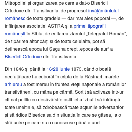
Mitropoliei și organizarea pe care a dat-o Bisericii
Ortodoxe din Transilvania, de progresul
învățământului
românesc
de toate gradele — dar mai ales poporal —, de
înființarea asociației ASTRA și a
primei tipografii
românești
în Sibiu, de editarea ziarului „Telegraful Român”,
de tipărirea altor cărți și de toate celelalte, pot să
definească epoca lui Șaguna drept „epoca de aur” a
Bisericii Ortodoxe
din Transilvania.
Din 1846 și până la
16
/
28 iunie
1873, când o boală
necruțătoare l-a coborât în cripta de la Rășinari, marele
arhiereu
a fost mereu în fruntea vieții naționale a românilor
transilvăneni, cu mâna pe cârmă. Sortit să activeze într-un
climat politic cu desăvârșire ostil, el a izbutit să înfrângă
toate uneltirile, să zdrobească toate acțiunile adversarilor
și să ridice Biserica sa din situația în care se găsea, la o
strălucire pe care nu o cunoscuse până atunci.