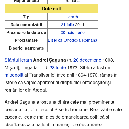
română
Naționalitate
Date cult
ierarh
Tip
21 iulie
2011
Data canonizării
30 noiembrie
Prăznuire la data de
Biserica Ortodoxă Română
Proclamare
Biserici patronate
Sfântul
Ierarh
Andrei Șaguna
(n.
20 decembrie
1808,
Mișcolț, Ungaria — d.
28 iunie
1873, Sibiu) a fost un
mitropolit
al Transilvaniei între anii 1864-1873, rămas în
istorie ca vajnic apărător al drepturilor ortodocșilor și
românilor din Ardeal.
Andrei Șaguna a fost una dintre cele mai proeminente
personalități din trecutul Bisericii române. Realizările sale
epocale, legate mai ales de emanciparea politică și
bisericească a națiunii românești de restaurarea