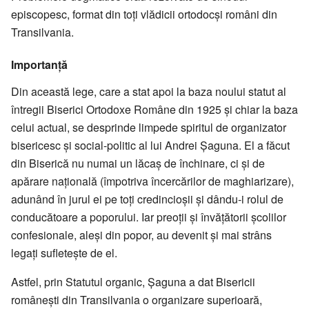
episcopesc, format din toți vlădicii ortodocși români din
Transilvania.
Importanță
Din această lege, care a stat apoi la baza noului statut al
întregii Biserici Ortodoxe Române din 1925 și chiar la baza
celui actual, se desprinde limpede spiritul de organizator
bisericesc și social-politic al lui Andrei Șaguna. El a făcut
din Biserică nu numai un lăcaș de închinare, ci și de
apărare națională (împotriva încercărilor de maghiarizare),
adunând în jurul ei pe toți credincioșii și dându-i rolul de
conducătoare a poporului. Iar preoții și învățătorii școlilor
confesionale, aleși din popor, au devenit și mai strâns
legați sufletește de el.
Astfel, prin Statutul organic, Șaguna a dat Bisericii
românești din Transilvania o organizare superioară,