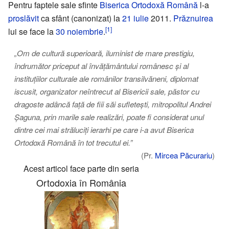
Pentru faptele sale sfinte
Biserica Ortodoxă Română
l-a
proslăvit
ca sfânt (canonizat) la
21 iulie
2011.
Prăznuirea
[1]
lui se face la
30 noiembrie
.
„Om de cultură superioară, iluminist de mare prestigiu,
îndrumător priceput al învățământului românesc și al
instituțiilor culturale ale românilor transilvăneni, diplomat
iscusit, organizator neîntrecut al Bisericii sale, păstor cu
dragoste adâncă față de fiii săi sufletești, mitropolitul Andrei
Șaguna, prin marile sale realizări, poate fi considerat unul
dintre cei mai străluciți ierarhi pe care i-a avut Biserica
Ortodoxă Română în tot trecutul ei.”
(Pr.
Mircea Păcurariu
)
Acest articol face parte din seria
Ortodoxia în România