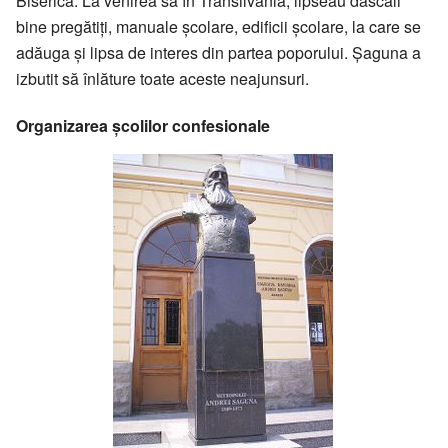
Biserică. La venirea sa în Transilvania, lipseau dascăli
bine pregătiți, manuale școlare, edificii școlare, la care se
adăuga și lipsa de interes din partea poporului. Șaguna a
izbutit să înlăture toate aceste neajunsuri.
Organizarea școlilor confesionale