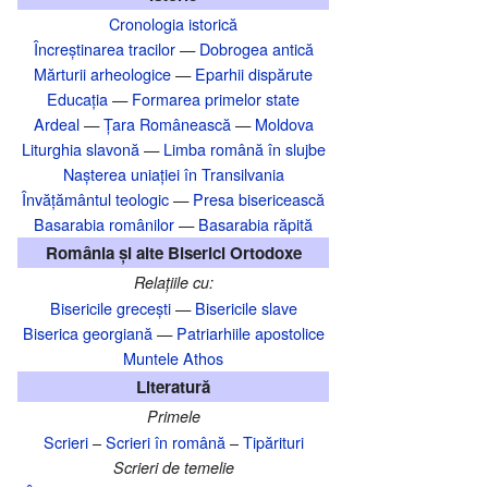
Cronologia istorică
Încreștinarea tracilor
—
Dobrogea antică
Mărturii arheologice
—
Eparhii dispărute
Educația
—
Formarea primelor state
Ardeal
—
Țara Românească
—
Moldova
Liturghia slavonă
—
Limba română în slujbe
Nașterea uniației în Transilvania‎
Învățământul teologic
—
Presa bisericească
Basarabia românilor
—
Basarabia răpită
România și alte Biserici Ortodoxe
Relațiile cu:
Bisericile grecești
—
Bisericile slave
Biserica georgiană
—
Patriarhiile apostolice
Muntele Athos
Literatură
Primele
Scrieri
–
Scrieri în română
–
Tipărituri
Scrieri de temelie