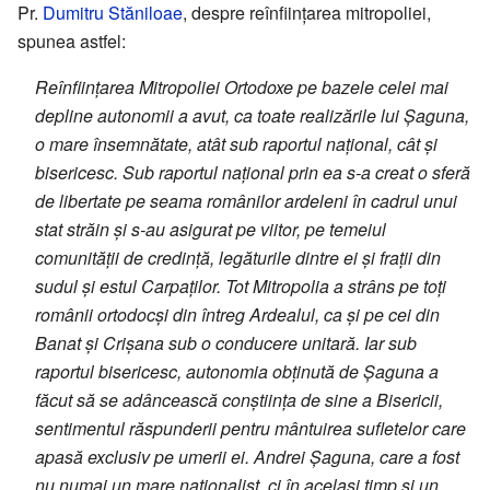
Pr.
Dumitru Stăniloae
, despre reînființarea mitropoliei,
spunea astfel:
Reînființarea Mitropoliei Ortodoxe pe bazele celei mai
depline autonomii a avut, ca toate realizările lui Șaguna,
o mare însemnătate, atât sub raportul național, cât și
bisericesc. Sub raportul național prin ea s-a creat o sferă
de libertate pe seama românilor ardeleni în cadrul unui
stat străin și s-au asigurat pe viitor, pe temeiul
comunității de credință, legăturile dintre ei și frații din
sudul și estul Carpaților. Tot Mitropolia a strâns pe toți
românii ortodocși din întreg Ardealul, ca și pe cei din
Banat și Crișana sub o conducere unitară. Iar sub
raportul bisericesc, autonomia obținută de Șaguna a
făcut să se adâncească conștiința de sine a Bisericii,
sentimentul răspunderii pentru mântuirea sufletelor care
apasă exclusiv pe umerii ei. Andrei Șaguna, care a fost
nu numai un mare naționalist, ci în același timp și un