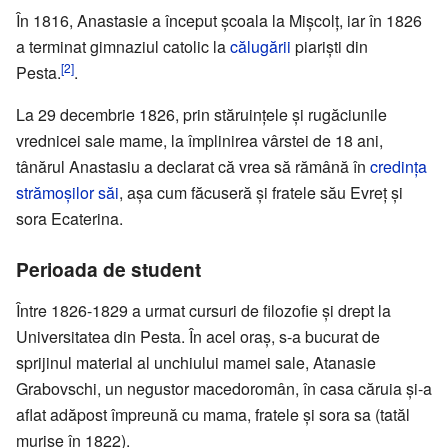
În 1816, Anastasie a început școala la Mișcolț, iar în 1826
a terminat gimnaziul catolic la
călugării
piariști din
[2]
Pesta.
.
La 29 decembrie 1826, prin stăruințele și rugăciunile
vrednicei sale mame, la împlinirea vârstei de 18 ani,
tânărul Anastasiu a declarat că vrea să rămână în
credința
strămoșilor săi
, așa cum făcuseră și fratele său Evreț și
sora Ecaterina.
Perioada de student
Între 1826-1829 a urmat cursuri de filozofie și drept la
Universitatea din Pesta. În acel oraș, s-a bucurat de
sprijinul material al unchiului mamei sale, Atanasie
Grabovschi, un negustor macedoromân, în casa căruia și-a
aflat adăpost împreună cu mama, fratele și sora sa (tatăl
murise în 1822).