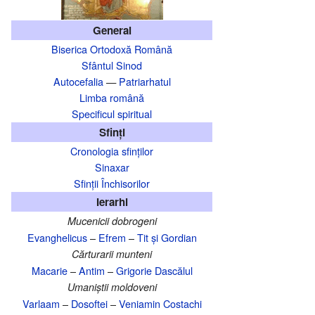
General
Biserica Ortodoxă Română
Sfântul Sinod
Autocefalia
—
Patriarhatul
Limba română
Specificul spiritual
Sfinți
Cronologia sfinților
Sinaxar
Sfinții Închisorilor
Ierarhi
Mucenicii dobrogeni
Evanghelicus
–
Efrem
–
Tit și Gordian
Cărturarii munteni
Macarie
–
Antim
–
Grigorie Dascălul
Umaniștii moldoveni
Varlaam
–
Dosoftei
–
Veniamin Costachi