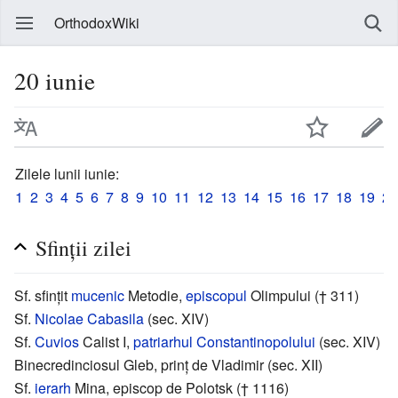
OrthodoxWiki
20 iunie
Zilele lunii iunie:
1
2
3
4
5
6
7
8
9
10
11
12
13
14
15
16
17
18
19
20
Sfinții zilei
Sf. sfințit
mucenic
Metodie,
episcopul
Olimpului († 311)
Sf.
Nicolae Cabasila
(sec. XIV)
Sf.
Cuvios
Calist I,
patriarhul
Constantinopolului
(sec. XIV)
Binecredinciosul Gleb, prinț de Vladimir (sec. XII)
Sf.
ierarh
Mina, episcop de Polotsk († 1116)