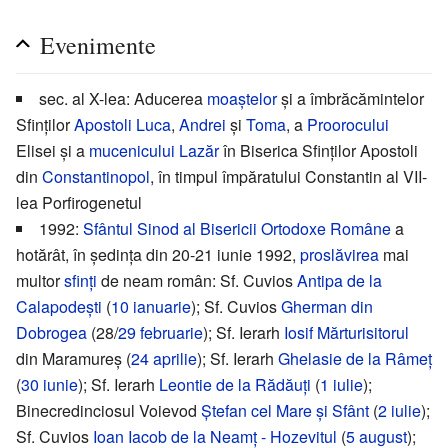
Evenimente
sec. al X-lea: Aducerea
moaștelor
și a îmbrăcămintelor
Sfinților
Apostoli
Luca
,
Andrei
și
Toma
, a
Proorocului
Elisei și a
mucenicului
Lazăr
în Biserica Sfinților Apostoli
din
Constantinopol
, în timpul împăratului Constantin al VII-
lea Porfirogenetul
1992:
Sfântul Sinod al Bisericii Ortodoxe Române
a
hotărât, în ședința din 20-21 iunie 1992,
proslăvirea
mai
multor
sfinți
de neam român: Sf. Cuvios
Antipa de la
Calapodești
(
10 ianuarie
); Sf. Cuvios
Gherman din
Dobrogea
(28/
29 februarie
); Sf. Ierarh
Iosif Mărturisitorul
din Maramureș (
24 aprilie
); Sf. Ierarh
Ghelasie de la Râmeț
(
30 iunie
); Sf. Ierarh
Leontie de la Rădăuți
(
1 iulie
);
Binecredinciosul Voievod
Ștefan cel Mare și Sfânt
(
2 iulie
);
Sf. Cuvios
Ioan Iacob de la Neamț - Hozevitul
(
5 august
);