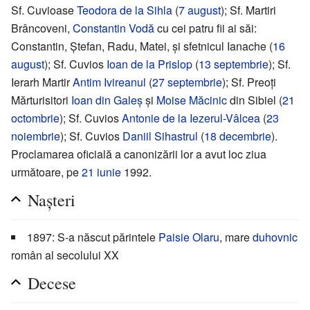
Sf. Cuvioase
Teodora de la Sihla
(
7 august
); Sf. Martiri
Brâncoveni,
Constantin Vodă
cu cei patru fii ai săi:
Constantin, Ștefan, Radu, Matei, și sfetnicul Ianache (
16
august
); Sf. Cuvios
Ioan de la Prislop
(
13 septembrie
); Sf.
Ierarh Martir
Antim Ivireanul
(
27 septembrie
); Sf. Preoți
Mărturisitori
Ioan din Galeș
și
Moise Măcinic
din Sibiel (
21
octombrie
); Sf. Cuvios
Antonie de la Iezerul-Vâlcea
(
23
noiembrie
); Sf. Cuvios
Daniil Sihastrul
(
18 decembrie
).
Proclamarea oficială a canonizării lor a avut loc ziua
următoare, pe
21 iunie
1992.
Nașteri
1897: S-a născut părintele
Paisie Olaru
, mare
duhovnic
român al secolului XX
Decese