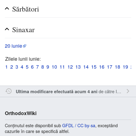
Sărbători
Sinaxar
20 iunie
Zilele lunii iunie:
1
2
3
4
5
6
7
8
9
10
11
12
13
14
15
16
17
18
19
20
de către
Inistea
.
Ultima modificare efectuată acum 4 ani
OrthodoxWiki
Conținutul este disponibil sub
GFDL / CC by-sa
, exceptând
cazurile în care se specifică altfel.