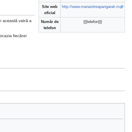
Site web
http://www.manastireapangarati.ro
oficial
in această vatră a
Număr de
{{{telefon}}}
telefon
ocazia fiecărei