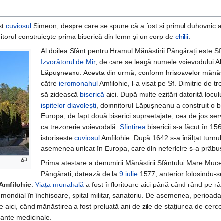
st
cuviosul
Simeon, despre care se spune că a fost și primul duhovnic al
torul construiește prima biserică din lemn și un corp de
chilii
.
Al doilea Sfânt pentru Hramul Mănăstirii Pângărați este S
Izvorâtorul de Mir
, de care se leagă numele voievodului A
Lăpușneanu. Acesta din urmă, conform hrisoavelor mănăsti
către
ieromonahul
Amfilohie, l-a visat pe Sf. Dimitrie de tr
să zidească
biserică
aici. După multe ezitări datorită locul
ispitelor
diavolești
, domnitorul Lăpușneanu a construit o bi
Europa, de fapt două biserici supraetajate, cea de jos se
ca trezorerie voievodală.
Sfințirea
bisericii s-a făcut în 1
istorisește
cuviosul
Amfilohie. După 1642 s-a înălțat turnu
asemenea unicat în Europa, care din nefericire s-a prăbuș
Prima atestare a denumirii Mănăstirii Sfântului Mare Muce
Pângărați, datează de la
9 iulie
1577, anterior folosindu-s
 Amfilohie
.
Viața monahală
a fost înfloritoare aici până când rând pe r
 mondial în închisoare, spital militar, sanatoriu. De asemenea, perioad
 aici, când mănăstirea a fost preluată ani de zile de stațiunea de cerce
plante medicinale.