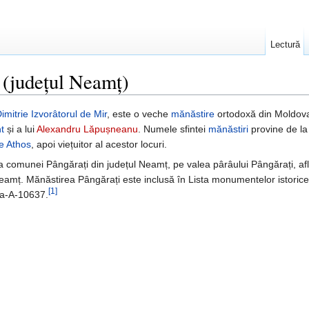
Lectură
 (județul Neamț)
imitrie Izvorâtorul de Mir
, este o veche
mănăstire
ortodoxă din Moldov
t
și a lui
Alexandru Lăpușneanu
. Numele sfintei
mănăstiri
provine de la
e Athos
, apoi viețuitor al acestor locuri.
 comunei Pângărați din județul Neamț, pe valea pârâului Pângărați, aflue
Neamț. Mănăstirea Pângărați este inclusă în Lista monumentelor istori
[1]
I-a-A-10637.