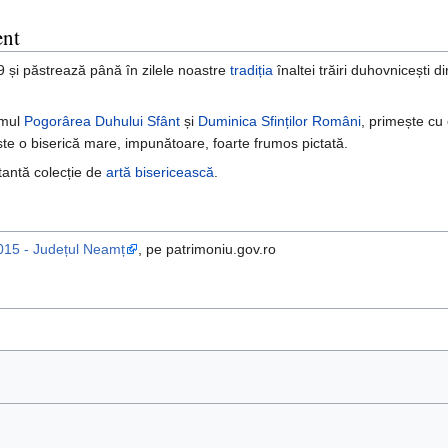
ent
9 și păstrează până în zilele noastre
tradiția
înaltei trăiri duhovnicești d
amul
Pogorârea Duhului Sfânt
și
Duminica Sfinților Români
, primește cu 
 Este o biserică mare, impunătoare, foarte frumos pictată.
tantă colecție de
artă bisericească
.
015 - Județul Neamț
, pe patrimoniu.gov.ro