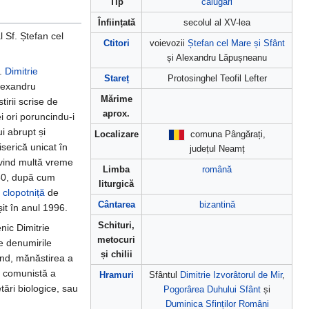
Tip
călugări
Înființată
secolul al XV-lea
 Sf. Ștefan cel
Ctitori
voievozii
Ștefan cel Mare și Sfânt
și Alexandru Lăpușneanu
f.
Dimitrie
Stareț
Protosinghel Teofil Lefter
lexandru
Mărime
rii scrise de
aprox.
ei ori poruncindu-i
ui abrupt și
Localizare
comuna Pângărați,
serică unicat în
județul Neamț
rvind multă vreme
Limba
română
560, după cum
liturgică
l
clopotniță
de
Cântarea
bizantină
it în anul 1996.
Schituri,
nic Dimitrie
metocuri
e denumirile
și chilii
ând, mănăstirea a
a comunistă a
Hramuri
Sfântul
Dimitrie Izvorâtorul de Mir
,
tări biologice, sau
Pogorârea Duhului Sfânt
și
Duminica Sfinților Români