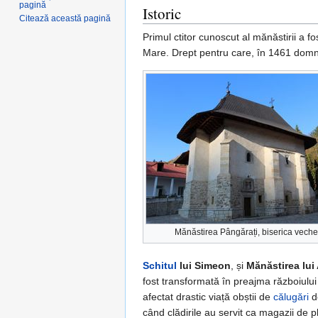
pagină
Istoric
Citează această pagină
Primul ctitor cunoscut al mănăstirii a fo
Mare. Drept pentru care, în 1461 domni
Mănăstirea Pângărați, biserica veche
Schitul
lui Simeon
, și
Mănăstirea lui
fost transformată în preajma războiului
afectat drastic viață obștii de
călugări
de
când clădirile au servit ca magazii de 