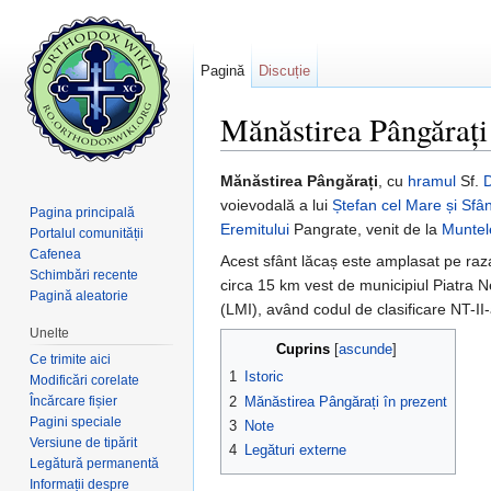
Pagină
Discuție
Mănăstirea Pângărați
Salt la:
navigare
,
căutare
Mănăstirea Pângărați
, cu
hramul
Sf.
D
voievodală a lui
Ștefan cel Mare și Sfân
Pagina principală
Eremitului
Pangrate, venit de la
Muntel
Portalul comunității
Cafenea
Acest sfânt lăcaș este amplasat pe raza
Schimbări recente
circa 15 km vest de municipiul Piatra 
Pagină aleatorie
(LMI), având codul de clasificare NT-I
Unelte
Cuprins
[
ascunde
]
Ce trimite aici
1
Istoric
Modificări corelate
Încărcare fișier
2
Mănăstirea Pângărați în prezent
Pagini speciale
3
Note
Versiune de tipărit
4
Legături externe
Legătură permanentă
Informații despre