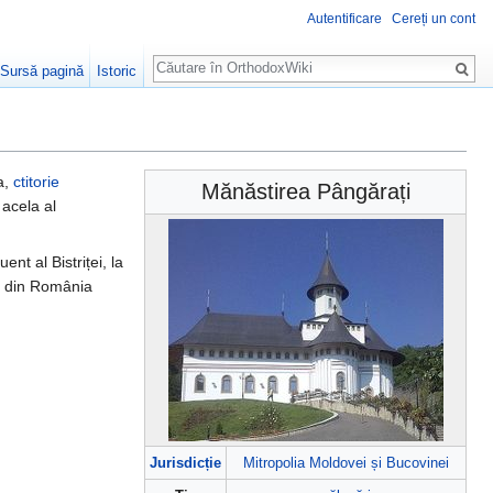
Autentificare
Cereți un cont
Căutare
Sursă pagină
Istoric
a,
ctitorie
Mănăstirea Pângărați
 acela al
nt al Bistriței, la
ce din România
Jurisdicție
Mitropolia Moldovei și Bucovinei