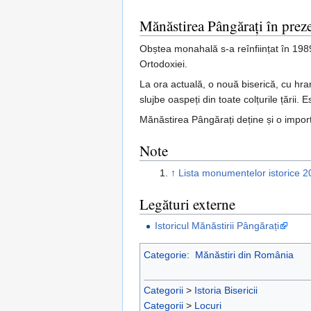
Mănăstirea Pângărați în prez
Obștea monahală s-a reînființat în 198
Ortodoxiei.
La ora actuală, o nouă biserică, cu hr
slujbe oaspeți din toate colțurile țării.
Mănăstirea Pângărați deține și o impor
Note
↑
Lista monumentelor istorice 2
Legături externe
Istoricul Mănăstirii Pângărați
Categorie
:
Mănăstiri din România
Categorii
>
Istoria Bisericii
Categorii
>
Locuri