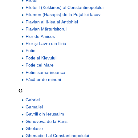
Filotei
Filotei I (Kokkinos) al Constantinopolului
Filumen (Hasapis) de la Puțul lui Iacov
Flavian al II-lea al Antiohiei
Flavian Mărturisitorul
Flor de Amisos
Flor și Lavru din Iliria
Fotie
Fotie al Kievului
Fotie cel Mare
Fotini samarineanca
Făcător de minuni
G
Gabriel
Gamaliel
Gavriil din Ierusalim
Genoveva de la Paris
Ghelasie
Ghenadie I al Constantinopolului