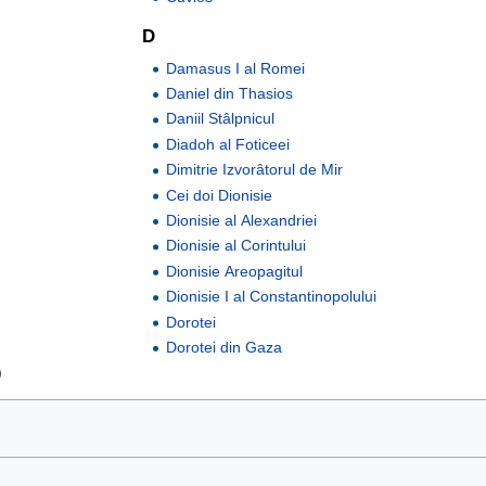
D
Damasus I al Romei
Daniel din Thasios
Daniil Stâlpnicul
Diadoh al Foticeei
Dimitrie Izvorâtorul de Mir
Cei doi Dionisie
Dionisie al Alexandriei
Dionisie al Corintului
Dionisie Areopagitul
Dionisie I al Constantinopolului
Dorotei
Dorotei din Gaza
)