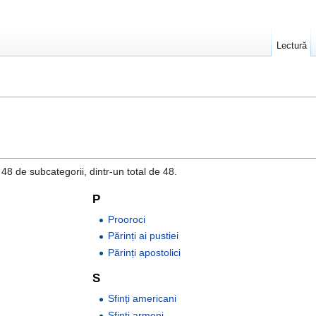
Lectură
8 de subcategorii, dintr-un total de 48.
P
Prooroci
Părinți ai pustiei
Părinți apostolici
S
Sfinți americani
Sfinți armeni