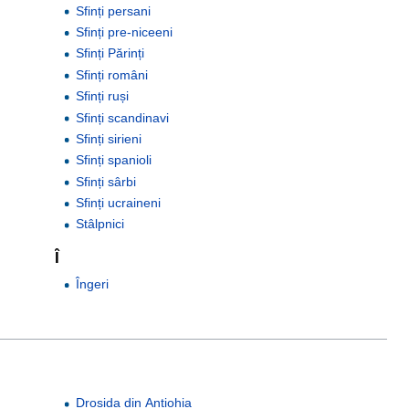
Sfinți persani
Sfinți pre-niceeni
Sfinți Părinți
Sfinți români
Sfinți ruși
Sfinți scandinavi
Sfinți sirieni
Sfinți spanioli
Sfinți sârbi
Sfinți ucraineni
Stâlpnici
Î
Îngeri
Drosida din Antiohia