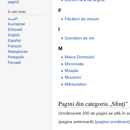
pagină
F
În alte limbi
Făcători de minuni
العربية
Български
I
Ελληνικά
English
Izvorâtori de mir
Español
Français
M
Македонски
Maica Domnului
Português
Русский
Mironosițe
Moaște
Mucenici
Mărturisitori
Pagini din categoria „Sfinți”
Următoarele 200 de pagini se află în ac
(pagina anterioară) (
pagina următoare