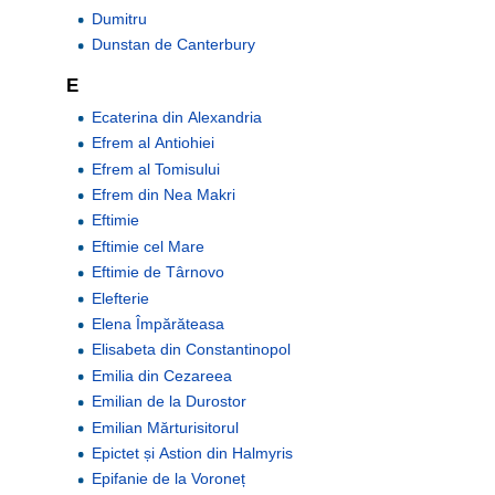
Dumitru
Dunstan de Canterbury
E
Ecaterina din Alexandria
Efrem al Antiohiei
Efrem al Tomisului
Efrem din Nea Makri
Eftimie
Eftimie cel Mare
Eftimie de Târnovo
Elefterie
Elena Împărăteasa
Elisabeta din Constantinopol
Emilia din Cezareea
Emilian de la Durostor
Emilian Mărturisitorul
Epictet și Astion din Halmyris
Epifanie de la Voroneț