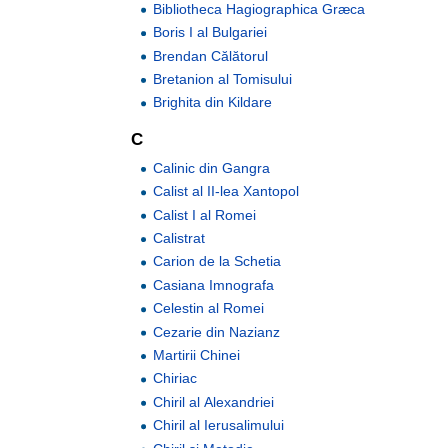
Bibliotheca Hagiographica Græca
Boris I al Bulgariei
Brendan Călătorul
Bretanion al Tomisului
Brighita din Kildare
C
Calinic din Gangra
Calist al II-lea Xantopol
Calist I al Romei
Calistrat
Carion de la Schetia
Casiana Imnografa
Celestin al Romei
Cezarie din Nazianz
Martirii Chinei
Chiriac
Chiril al Alexandriei
Chiril al Ierusalimului