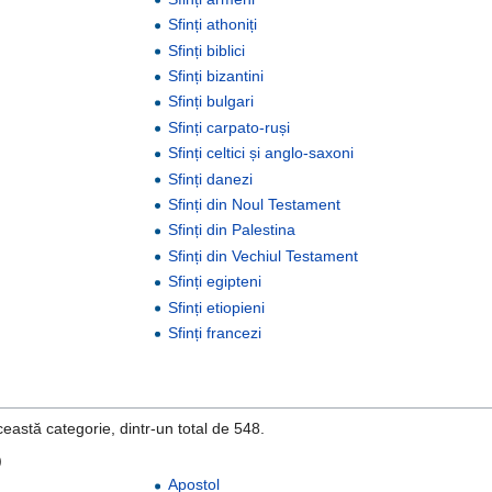
Sfinți athoniți
Sfinți biblici
Sfinți bizantini
Sfinți bulgari
Sfinți carpato-ruși
Sfinți celtici și anglo-saxoni
Sfinți danezi
Sfinți din Noul Testament
Sfinți din Palestina
Sfinți din Vechiul Testament
Sfinți egipteni
Sfinți etiopieni
Sfinți francezi
eastă categorie, dintr-un total de 548.
)
Apostol