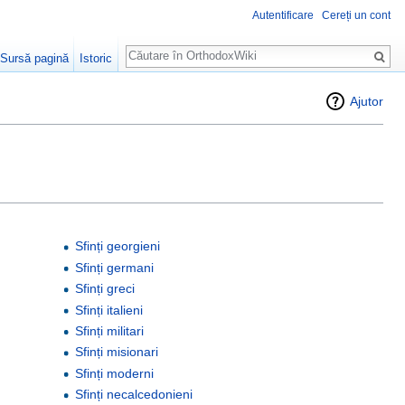
Autentificare
Cereți un cont
Căutare
Sursă pagină
Istoric
Ajutor
Sfinți georgieni
Sfinți germani
Sfinți greci
Sfinți italieni
Sfinți militari
Sfinți misionari
Sfinți moderni
Sfinți necalcedonieni