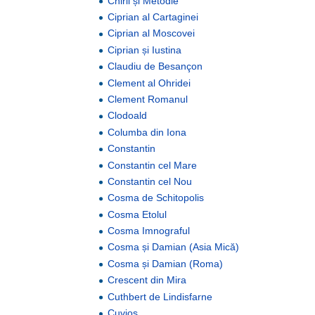
Chiril și Metodie
Ciprian al Cartaginei
Ciprian al Moscovei
Ciprian și Iustina
Claudiu de Besançon
Clement al Ohridei
Clement Romanul
Clodoald
Columba din Iona
Constantin
Constantin cel Mare
Constantin cel Nou
Cosma de Schitopolis
Cosma Etolul
Cosma Imnograful
Cosma și Damian (Asia Mică)
Cosma și Damian (Roma)
Crescent din Mira
Cuthbert de Lindisfarne
Cuvios