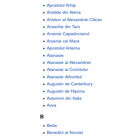
Apostolul Arhip
Aristide din Atena
Aristion al Alexandriei Ciliciei
Arsachie din Tars
Arsenie Capadocianul
Arsenie cel Mare
Apostolul Artema
Atanasie
Atanasie al Alexandriei
Atanasie al Corintului
Atanasie Athonitul
Augustin de Canterbury
Augustin de Hipona
Autonom din Italia
Avva
B
Beda
Benedict al Nursiei