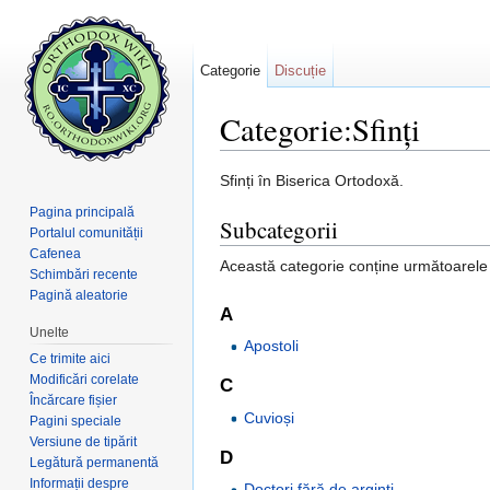
Categorie
Discuție
Categorie:Sfinți
Salt la:
navigare
,
căutare
Sfinți în Biserica Ortodoxă.
Pagina principală
Subcategorii
Portalul comunității
Cafenea
Această categorie conține următoarele 4
Schimbări recente
Pagină aleatorie
A
Unelte
Apostoli
Ce trimite aici
Modificări corelate
C
Încărcare fișier
Cuvioși
Pagini speciale
Versiune de tipărit
D
Legătură permanentă
Informații despre
Doctori fără de arginți