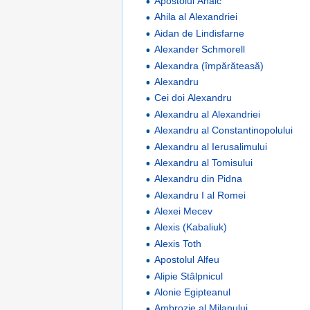
Apostolul Ahaic
Ahila al Alexandriei
Aidan de Lindisfarne
Alexander Schmorell
Alexandra (împărăteasă)
Alexandru
Cei doi Alexandru
Alexandru al Alexandriei
Alexandru al Constantinopolului
Alexandru al Ierusalimului
Alexandru al Tomisului
Alexandru din Pidna
Alexandru I al Romei
Alexei Mecev
Alexis (Kabaliuk)
Alexis Toth
Apostolul Alfeu
Alipie Stâlpnicul
Alonie Egipteanul
Ambrozie al Milanului