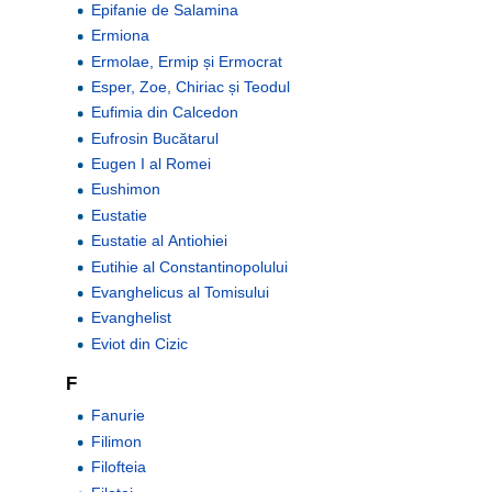
Epifanie de Salamina
Ermiona
Ermolae, Ermip și Ermocrat
Esper, Zoe, Chiriac și Teodul
Eufimia din Calcedon
Eufrosin Bucătarul
Eugen I al Romei
Eushimon
Eustatie
Eustatie al Antiohiei
Eutihie al Constantinopolului
Evanghelicus al Tomisului
Evanghelist
Eviot din Cizic
F
Fanurie
Filimon
Filofteia