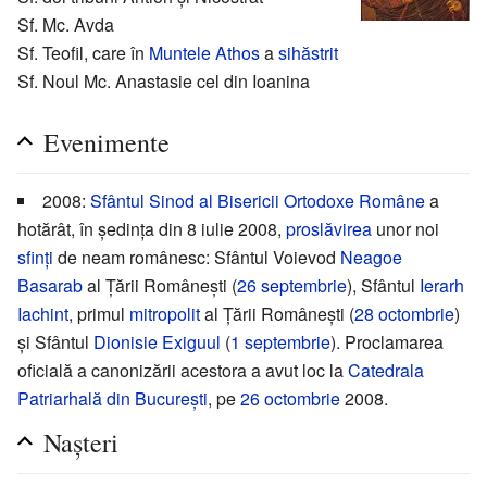
Sf. Mc. Avda
Sf. Teofil, care în
Muntele Athos
a
sihăstrit
Sf. Noul Mc. Anastasie cel din Ioanina
Evenimente
2008:
Sfântul Sinod al Bisericii Ortodoxe Române
a
hotărât, în ședința din 8 iulie 2008,
proslăvirea
unor noi
sfinți
de neam românesc: Sfântul Voievod
Neagoe
Basarab
al Țării Româneşti (
26 septembrie
), Sfântul
Ierarh
Iachint
, primul
mitropolit
al Țării Româneşti (
28 octombrie
)
şi Sfântul
Dionisie Exiguul
(
1 septembrie
). Proclamarea
oficială a canonizării acestora a avut loc la
Catedrala
Patriarhală din București
, pe
26 octombrie
2008.
Nașteri