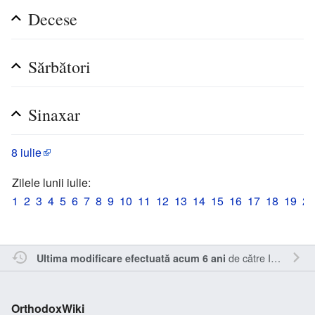
Decese
Sărbători
Sinaxar
8 iulie
Zilele lunii iulie:
1
2
3
4
5
6
7
8
9
10
11
12
13
14
15
16
17
18
19
20
de către
Inistea
.
Ultima modificare efectuată acum 6 ani
OrthodoxWiki