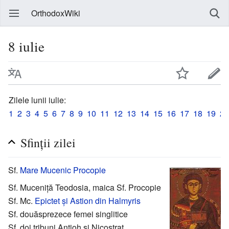
OrthodoxWiki
8 iulie
Zilele lunii iulie:
1
2
3
4
5
6
7
8
9
10
11
12
13
14
15
16
17
18
19
20
Sfinții zilei
Sf.
Mare Mucenic
Procopie
Sf. Muceniță Teodosia, maica Sf. Procopie
Sf. Mc.
Epictet și Astion din Halmyris
Sf. douăsprezece femei singlitice
Sf. doi tribuni Antioh și Nicostrat