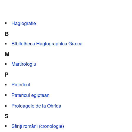
Hagiografie
B
Bibliotheca Hagiographica Græca
M
Martirologiu
P
Patericul
Patericul egiptean
Proloagele de la Ohrida
S
Sfinți români (cronologie)