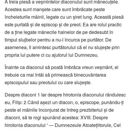
A treia piesă a veșmintelor diaconului sunt mânecuțele.
Acestea sunt manșete care sunt îmbrăcate peste
încheieturile mâinii, legate cu un șiret lung. Această piesă
este purtată și de episcop și de preot. Ea are rolul practic
de a ține legate mânecile hainelor de pe dedesubt în
timpul slujbelor pentru a nu-l încurca pe purtător. De
asemenea, îi amintesc purtătorului că el nu slujește prin
propria lui putere ci cu ajutorul lui Dumnezeu.
Înainte ca diaconul să poată îmbrăca vreun veșmânt, el
trebuie ca mai întâi să primească binecuvântarea
episcopului sau preotului cu care slujește.
Despre diaconi 1 Iar despre hirotonia diaconului rânduiesc
eu, Filip: 2 Când aşezi un diacon, o, episcope, punându-ţi
peste el mâinile înconjurat de întreg prezbiteriul şi de
diaconi, să te rogi spunând acestea: XVIII. Despre
hirotonia diaconului ' — Dumnezeule Atoateţiitorule, Cel