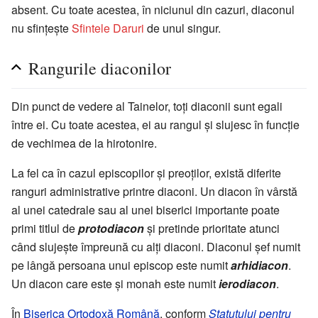
absent. Cu toate acestea, în niciunul din cazuri, diaconul
nu sfințește
Sfintele Daruri
de unul singur.
Rangurile diaconilor
Din punct de vedere al Tainelor, toți diaconii sunt egali
între ei. Cu toate acestea, ei au rangul și slujesc în funcție
de vechimea de la hirotonire.
La fel ca în cazul episcopilor și preoților, există diferite
ranguri administrative printre diaconi. Un diacon în vârstă
al unei catedrale sau al unei biserici importante poate
primi titlul de
protodiacon
și pretinde prioritate atunci
când slujește împreună cu alți diaconi. Diaconul șef numit
pe lângă persoana unui episcop este numit
arhidiacon
.
Un diacon care este și monah este numit
ierodiacon
.
În
Biserica Ortodoxă Română
, conform
Statutului pentru