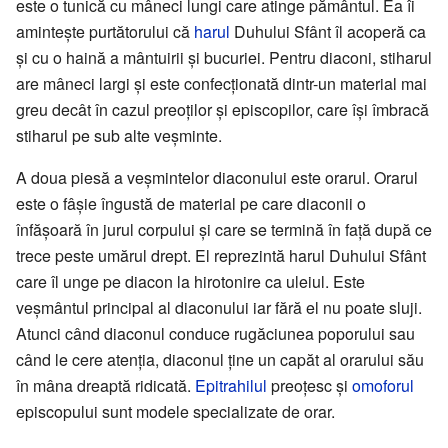
este o tunică cu mâneci lungi care atinge pământul. Ea îi
amintește purtătorului că
harul
Duhului Sfânt îl acoperă ca
și cu o haină a mântuirii și bucuriei. Pentru diaconi, stiharul
are mâneci largi și este confecționată dintr-un material mai
greu decât în cazul preoților și episcopilor, care își îmbracă
stiharul pe sub alte veșminte.
A doua piesă a veșmintelor diaconului este orarul. Orarul
este o fâșie îngustă de material pe care diaconii o
înfășoară în jurul corpului și care se termină în față după ce
trece peste umărul drept. El reprezintă harul Duhului Sfânt
care îl unge pe diacon la hirotonire ca uleiul. Este
veșmântul principal al diaconului iar fără el nu poate sluji.
Atunci când diaconul conduce rugăciunea poporului sau
când le cere atenția, diaconul ține un capăt al orarului său
în mâna dreaptă ridicată.
Epitrahilul
preoțesc și
omoforul
episcopului sunt modele specializate de orar.