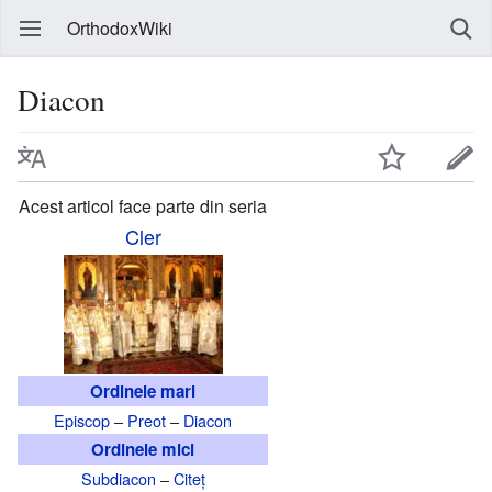
OrthodoxWiki
Diacon
Acest articol face parte din seria
Cler
Ordinele mari
Episcop
–
Preot
–
Diacon
Ordinele mici
Subdiacon
–
Citeț