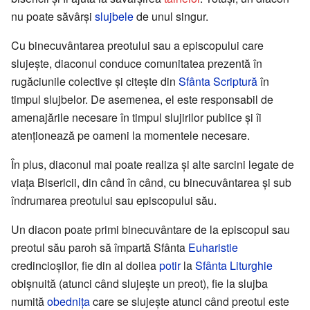
nu poate săvârși
slujbele
de unul singur.
Cu binecuvântarea preotului sau a episcopului care
slujește, diaconul conduce comunitatea prezentă în
rugăciunile colective și citește din
Sfânta Scriptură
în
timpul slujbelor. De asemenea, el este responsabil de
amenajările necesare în timpul slujirilor publice și îi
atenționează pe oameni la momentele necesare.
În plus, diaconul mai poate realiza și alte sarcini legate de
viața Bisericii, din când în când, cu binecuvântarea și sub
îndrumarea preotului sau episcopului său.
Un diacon poate primi binecuvântare de la episcopul sau
preotul său paroh să împartă Sfânta
Euharistie
credincioșilor, fie din al doilea
potir
la
Sfânta Liturghie
obișnuită (atunci când slujește un preot), fie la slujba
numită
obednița
care se slujește atunci când preotul este