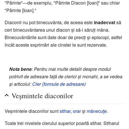
"Părinte"—de exemplu, "Părinte Diacon [Ioan]" sau chiar
"Părinte [Ioan]."
Diaconii nu pot binecuvânta, de aceea este
inadecvat
să
ceri binecuvântarea unui diacon și să-i săruți mâna.
Binecuvântările sunt date doar de preoți și episcopi, astfel
încât aceste exprimări ale cinstei le sunt rezervate.
Nota bene
: Pentru mai multe detalii despre modul
potrivit de adresare față de clerici și monahi, a se vedea
și articolul:
Cler (formule de adresare)
Veșmintele diaconilor
Veșmintele diaconilor sunt
stihar
,
orar
și
mânecuțe
.
Toate trei nivelele clerului superior poartă stihar. Stiharul