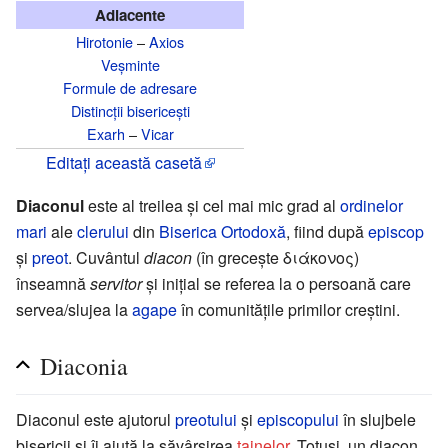
Adiacente
Hirotonie
–
Axios
Veșminte
Formule de adresare
Distincții bisericești
Exarh
–
Vicar
Editați această casetă
Diaconul
este al treilea și cel mai mic grad al
ordinelor
mari
ale
clerului
din
Biserica Ortodoxă
, fiind după
episcop
și
preot
. Cuvântul
diacon
(în grecește διάκονος)
înseamnă
servitor
și inițial se referea la o persoană care
servea/slujea la
agape
în comunitățile primilor creștini.
Diaconia
Diaconul este ajutorul
preotului
și
episcopului
în slujbele
bisericii și îi ajută la săvârșirea
tainelor
. Totuși, un diacon