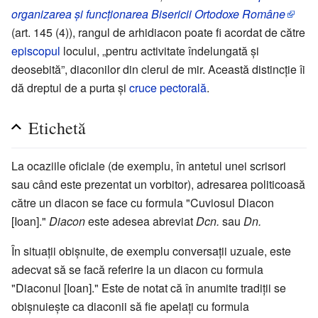
organizarea și funcționarea Bisericii Ortodoxe Române
(art. 145 (4)), rangul de arhidiacon poate fi acordat de către
episcopul
locului, „pentru activitate îndelungată și
deosebită”, diaconilor din clerul de mir. Această distincție îi
dă dreptul de a purta și
cruce pectorală
.
Etichetă
La ocaziile oficiale (de exemplu, în antetul unei scrisori
sau când este prezentat un vorbitor), adresarea politicoasă
către un diacon se face cu formula "Cuviosul Diacon
[Ioan]."
Diacon
este adesea abreviat
Dcn.
sau
Dn.
În situații obișnuite, de exemplu conversații uzuale, este
adecvat să se facă referire la un diacon cu formula
"Diaconul [Ioan]." Este de notat că în anumite tradiții se
obișnuiește ca diaconii să fie apelați cu formula