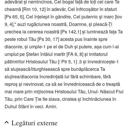
adevărat şi nemincinos, Cel bogai faţă de toţi cei care Te
cheamă [Rm 10, 12] în adevăr, Cel înfricoşător în sfaturi
[Ps 65, 5], Cel înţelept în gândire, Cel puternic şi marc [Iov
9, 4]," auzi rugăciunea noastră, Doamne, şi pleacă-Ţi
urechea la cererea noastră [Ps 142,1] şi luminează faţa Ta
peste robul Tău [Ps 30, 17] acesta pus înainte spre
diaconie, şi umple-1 pe el de Duh şi putere, aşa cum l-ai
umplut pe Ştefan întâiul martir [FA 6, 8] şi imitatorul
pătimirilor Hristosului Tău [/ Ptr 5, 1] .3 şi învredniceşte-1
să slujească/liturghisească spre bunăplăcerca Ta
slujirea/diaconia încredinţată lui fără schimbare, fără
reproş şi nevinovat, ca să se învrednicească de o treaptă
mai mare prin mijlocirea Hristosului Tău, Unul- Născut Fiul
Tău, prin Care Ţie fie slava, cinstea şi închinăciunea în
Duhul Sfânt în veci. Amin.
Legături externe