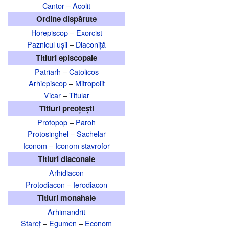
Cantor
–
Acolit
Ordine dispărute
Horepiscop
–
Exorcist
Paznicul ușii
–
Diaconiță
Titluri episcopale
Patriarh
–
Catolicos
Arhiepiscop
–
Mitropolit
Vicar
–
Titular
Titluri preoțești
Protopop
–
Paroh
Protosinghel
–
Sachelar
Iconom
–
Iconom stavrofor
Titluri diaconale
Arhidiacon
Protodiacon
–
Ierodiacon
Titluri monahale
Arhimandrit
Stareț
–
Egumen
–
Econom