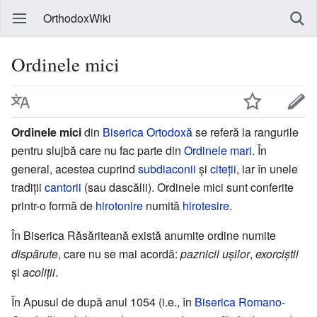
OrthodoxWiki
Ordinele mici
Ordinele mici
din
Biserica Ortodoxă
se referă la rangurile
pentru slujbă care nu fac parte din
Ordinele mari
. În
general, acestea cuprind
subdiaconii
și
citeții
, iar în unele
tradiții
cantorii
(sau dascălii). Ordinele mici sunt conferite
printr-o formă de
hirotonire
numită
hirotesire
.
În Biserica Răsăriteană există anumite ordine numite
dispărute
, care nu se mai acordă:
paznicii ușilor
,
exorciștii
și
acoliții
.
În Apusul de după anul 1054 (i.e., în
Biserica Romano-