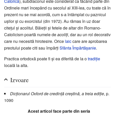
Catolică
), subdiaconul este considerat ca făcând parte din
Ordinele mari începând cu secolul al XIII-lea, cu toate că în
prezent nu se mai acordă, cum s-a întâmplat cu paznicul
ușilor și cu exorcistul (din 1972). Au rămas în uz doar
citețul și acolitul. Băieții și fetele de altar din Romano-
Catolicism poartă numele de
acoliți
, dar au un rol decorativ
care nu necesită hirotesire. Orice
laic
care are aprobarea
preotului poate citi sau împărți
Sfânta Împărtășanie
.
Practica ortodoxă poate fi și ea diferită de la o
tradiție
locală la alta.
Izvoare
Dicționarul Oxford de credință creștină, a treia ediție
, p.
1090
Acest articol face parte din seria