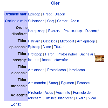
Cler
Ordinele mari
Episcop
|
Preot
|
Diacon
Ordinele mici
Subdiacon
|
Citeț
|
Cantor
|
Acolit
Ordine
Horepiscop
|
Exorcist
|
Paznicul ușii
|
Diaconiță
dispărute
Titluri
Patriarh
|
Catolicos
|
Mitropolit
|
Arhiepiscop
|
Episcop
|
Vicar
|
Titular
episcopale
Titluri
Protopop
|
Paroh
|
Protosinghel
|
Sachelar
|
Iconom
|
Iconom stavrofor
preoțești
Titluri
Arhidiacon
|
Protodiacon
|
Ierodiacon
diaconale
Titluri
Arhimandrit
|
Stareț
|
Egumen
|
Econom
monahale
Hirotonie
|
Axios
|
Veșminte
|
Formule de
Adiacente
adresare
|
Distincții bisericești
|
Exarh
|
Vicar
Editați