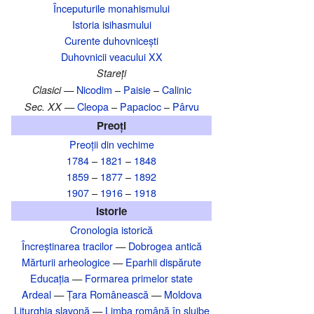
Începuturile monahismului
Istoria isihasmului
Curente duhovnicești
Duhovnicii veacului XX
Stareți
Nicodim
–
Paisie
–
Calinic
Clasici —
Cleopa
–
Papacioc
–
Pârvu
Sec. XX —
Preoți
Preoții din vechime
1784
–
1821
–
1848
1859
–
1877
–
1892
1907
–
1916
–
1918
Istorie
Cronologia istorică
Încreștinarea tracilor
—
Dobrogea antică
Mărturii arheologice
—
Eparhii dispărute
Educația
—
Formarea primelor state
Ardeal
—
Țara Românească
—
Moldova
Liturghia slavonă
—
Limba română în slujbe