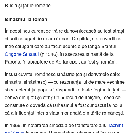
Rusia și țările române.
Isihasmul la români
În acest nou curent de trăire duhovnicească au fost atrași
și unii călugări de neam român. De pildă, s-a dovedit că
între călugării care au făcut ucenicie pe lângă Sfântul
Grigorie Sinaitul
(† 1346), în așezarea isihastă de la
Paroria, în apropiere de Adrianopol, au fost și români.
Însuși cuvntul românesc sihăstrie (ca și derivatele sale:
sihastru, sihăstresc) — cu rezonanța lui de mare vechime
și caracterul ]ui popular, răspândit în toate regiunile țării —
derivă din ή συχαστήρια (= locuri de liniștire), ceea ce
constituie o dovadă că isihasmul a fost cunoscut la noi și
că a influențat intens viața monahală din țările românești.
În 1359, în hotărârea sinodală de transferare a lui
Iachint
de Vicina
în scaunul Ungrovlahiei (desigur el însuși un