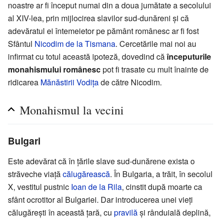
noastre ar fi început numai din a doua jumătate a secolului
al XIV-lea, prin mijlocirea slavilor sud-dunăreni și că
adevăratul ei întemeietor pe pământ românesc ar fi fost
Sfântul
Nicodim de la Tismana
. Cercetările mai noi au
infirmat cu totul această ipoteză, dovedind că
începuturile
monahismului românesc
pot fi trasate cu mult înainte de
ridicarea
Mănăstirii Vodița
de către Nicodim.
Monahismul la vecini
Bulgari
Este adevărat că în țările slave sud-dunărene exista o
străveche viață
călugărească
. În Bulgaria, a trăit, în secolul
X, vestitul pustnic
Ioan de la Rila
, cinstit după moarte ca
sfânt ocrotitor al Bulgariei. Dar introducerea unei vieți
călugărești în această țară, cu
pravilă
și rânduială deplină,