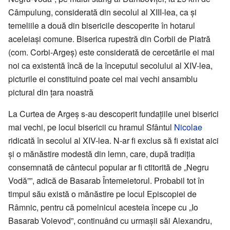
Câmpulung, considerată din secolul al XIII-lea, ca și
temeliile a două din bisericile descoperite în hotarul
aceleiași comune. Biserica rupestră din Corbii de Piatră
(com. Corbi-Argeș) este considerată de cercetările ei mai
noi ca existentă încă de la începutul secolului al XIV-lea,
picturile ei constituind poate cel mai vechi ansamblu
pictural din țara noastră
La Curtea de Argeș s-au descoperit fundațiile unei biserici
mai vechi, pe locul bisericii cu hramul Sfântul
Nicolae
ridicată în secolul al XIV-lea. N-ar fi exclus să fi existat aici
și o mănăstire modestă din lemn, care, după tradiția
consemnată de cântecul popular ar fi ctitorită de „Negru
Vodă””, adică de Basarab Întemeietorul. Probabil tot în
timpul său există o mănăstire pe locul Episcopiei de
Râmnic, pentru că pomelnicul acesteia începe cu „Io
Basarab Voievod”, continuând cu urmașii săi Alexandru,