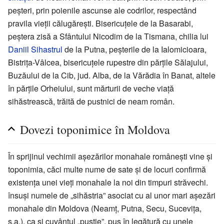
peșteri, prin poienile ascunse ale codrilor, respectând
pravila vieții călugărești. Bisericuțele de la Basarabi,
peștera zisă a Sfântului Nicodim de la Tismana, chilia lui
Daniil Sihastrul
de la Putna, peșterile de la Ialomicioara,
Bistrița-Vâlcea, bisericuțele rupestre din părțile Sălajului,
Buzăului de la Cib, jud. Alba, de la Vărădia în Banat, altele
în părțile Orheiului, sunt mărturii de veche viață
sihăstrească, trăită de pustnici de neam român.
Dovezi toponimice în Moldova
În sprijinul vechimii așezărilor monahale românești vine și
toponimia, căci multe nume de sate și de locuri confirmă
existența unei vieți monahale la noi din timpuri străvechi.
însuși numele de „sihăstria” asociat cu al unor mari așezări
monahale din Moldova (Neamț, Putna, Secu, Sucevița,
ș.a.), ca și cuvântul „pustie”, pus în legătură cu unele