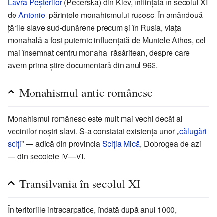
Lavra Peșterilor
(Pecerska) din Kiev, înființată în secolul XI
de
Antonie
, părintele monahismului rusesc. În amândouă
țările slave sud-dunărene precum și în Rusia, viața
monahală a fost puternic influențată de Muntele Athos, cel
mai însemnat centru monahal răsăritean, despre care
avem prima știre documentară din anul 963.
Monahismul antic românesc
Monahismul românesc este mult mai vechi decât al
vecinilor noștri slavi. S-a constatat existența unor „
călugări
sciți
” — adică din provincia
Sciția Mică
, Dobrogea de azi
— din secolele IV—VI.
Transilvania în secolul XI
În teritoriile intracarpatice, îndată după anul 1000,