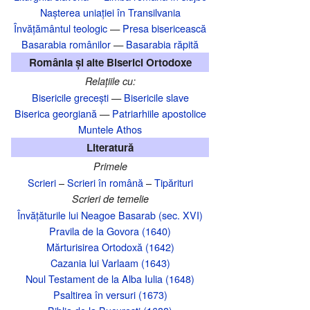
Nașterea uniației în Transilvania‎
Învățământul teologic
—
Presa bisericească
Basarabia românilor
—
Basarabia răpită
România și alte Biserici Ortodoxe
Relațiile cu:
Bisericile grecești
—
Bisericile slave
Biserica georgiană
—
Patriarhiile apostolice
Muntele Athos
Literatură
Primele
Scrieri
–
Scrieri în română
–
Tipărituri
Scrieri de temelie
Învățăturile lui Neagoe Basarab (sec. XVI)
Pravila de la Govora (1640)
Mărturisirea Ortodoxă (1642)
Cazania lui Varlaam (1643)
Noul Testament de la Alba Iulia (1648)
Psaltirea în versuri (1673)