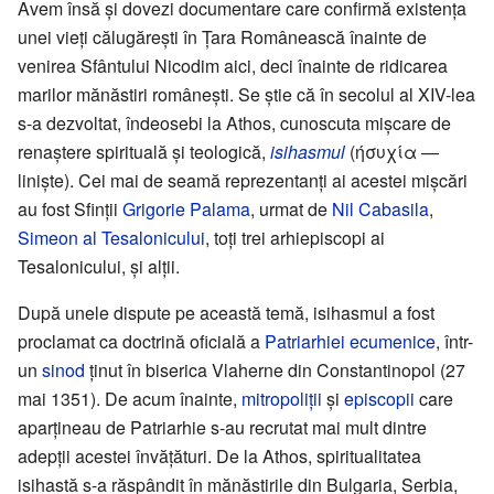
Avem însă și dovezi documentare care confirmă existența
unei vieți călugărești în Țara Românească înainte de
venirea Sfântului Nicodim aici, deci înainte de ridicarea
marilor mănăstiri românești. Se știe că în secolul al XIV-lea
s-a dezvoltat, îndeosebi la Athos, cunoscuta mișcare de
renaștere spirituală și teologică,
isihasmul
(ήσυχία —
liniște). Cei mai de seamă reprezentanți ai acestei mișcări
au fost Sfinții
Grigorie Palama
, urmat de
Nil Cabasila
,
Simeon al Tesalonicului
, toți trei arhiepiscopi ai
Tesalonicului, și alții.
După unele dispute pe această temă, isihasmul a fost
proclamat ca doctrină oficială a
Patriarhiei ecumenice
, într-
un
sinod
ținut în biserica Vlaherne din Constantinopol (27
mai 1351). De acum înainte,
mitropoliții
și
episcopii
care
aparțineau de Patriarhie s-au recrutat mai mult dintre
adepții acestei învățături. De la Athos, spiritualitatea
isihastă s-a răspândit în mănăstirile din Bulgaria, Serbia,