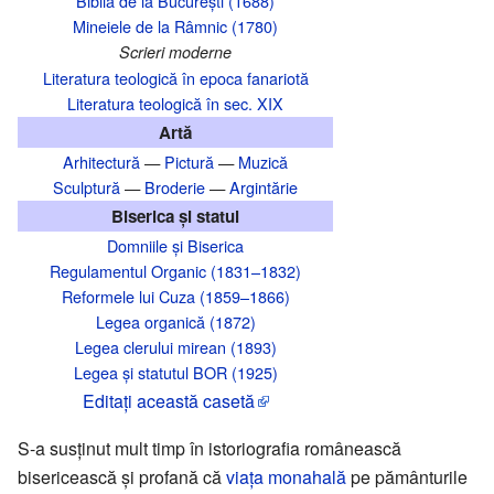
Biblia de la București (1688)
Mineiele de la Râmnic (1780)
Scrieri moderne
Literatura teologică în epoca fanariotă
Literatura teologică în sec. XIX
Artă
Arhitectură
—
Pictură
—
Muzică
Sculptură
—
Broderie
—
Argintărie
Biserica și statul
Domniile și Biserica
Regulamentul Organic (1831–1832)
Reformele lui Cuza (1859–1866)
Legea organică (1872)
Legea clerului mirean (1893)
Legea și statutul BOR (1925)
Editaţi această casetă
S-a susținut mult timp în istoriografia românească
bisericească și profană că
viața monahală
pe pământurile