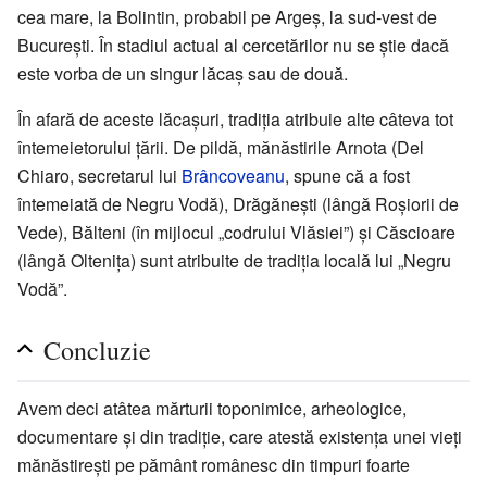
cea mare, la Bolintin, probabil pe Argeș, la sud-vest de
București. În stadiul actual al cercetărilor nu se știe dacă
este vorba de un singur lăcaș sau de două.
În afară de aceste lăcașuri, tradiția atribuie alte câteva tot
întemeietorului țării. De pildă, mănăstirile Arnota (Del
Chiaro, secretarul lui
Brâncoveanu
, spune că a fost
întemeiată de Negru Vodă), Drăgănești (lângă Roșiorii de
Vede), Bălteni (în mijlocul „codrului Vlăsiei”) și Căscioare
(lângă Oltenița) sunt atribuite de tradiția locală lui „Negru
Vodă”.
Concluzie
Avem deci atâtea mărturii toponimice, arheologice,
documentare și din tradiție, care atestă existența unei vieți
mănăstirești pe pământ românesc din timpuri foarte