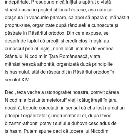
îndepărtate. Presupunem că inițial a apărut o viață
sihăstreasca în peșteri și locuri retrase, așa cum se
obișnuia în veacurile primare, ca apoi să apară și mănăstiri
propriu-zise, organizate după rânduielile cunoscute și
păstrate în Răsăritul ortodox. Din cele expuse, se
desprinde faptul că preoții și credincioșii noștri au
cunoscut prin ei înșiși, nemijlocit, înainte de venirea
Sfântului Nicodim în Țara Românească, viața
mănăstirească athonită, organizată după principiile
isihasmului, atât de răspândit în Răsăritul ortodox în
secolul XIV.
Deci, teza veche a istoriografiei noastre, potrivit căreia
Nicodim a fost „întemeietorul” vieții călugărești în țara
noastră, trebuie corectată, în sensul că el a fost numai un
priceput organizator și îndrumător al ei, după izvod
bizantin-athonit, potrivit suflului duhovnicesc adus de
isihasm. Putem spune deci că „opera lui Nicodim