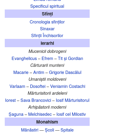
Specificul spiritual
Sfinți
Cronologia sfinților
Sinaxar
Sfinții Închisorilor
Ierarhi
Mucenicii dobrogeni
Evanghelicus
–
Efrem
–
Tit și Gordian
Cărturarii munteni
Macarie
–
Antim
–
Grigorie Dascălul
Umaniștii moldoveni
Varlaam
–
Dosoftei
–
Veniamin Costachi
Mărturisitorii ardeleni
Iorest
–
Sava Brancovici
–
Iosif Mărturisitorul
Arhipăstorii moderni
Șaguna
–
Melchisedec
–
Iosif cel Milostiv
Monahism
Mănăstiri
—
Școli
—
Spitale