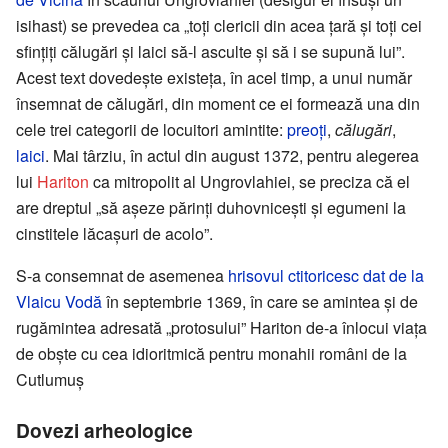
isihast) se prevedea ca „toți clericii din acea țară și toți cei
sfințiți călugări și laici să-l asculte și să i se supună lui”.
Acest text dovedește existeța, în acel timp, a unui număr
însemnat de călugări, din moment ce ei formează una din
cele trei categorii de locuitori amintite:
preoți
,
călugări
,
laici
. Mai târziu, în actul din august 1372, pentru alegerea
lui
Hariton
ca mitropolit al Ungrovlahiei, se preciza că el
are dreptul „să așeze părinți duhovnicești și egumeni la
cinstitele lăcașuri de acolo”.
S-a consemnat de asemenea
hrisovul ctitoricesc dat de la
Vlaicu Vodă
în septembrie 1369, în care se amintea și de
rugămintea adresată „protosului” Hariton de-a înlocui viața
de obște cu cea idioritmică pentru monahii români de la
Cutlumuș
Dovezi arheologice