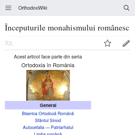
OrthodoxWiki
Începuturile monahismului românesc
Acest articol face parte din seria
Ortodoxia în România
General
Biserica Ortodoxă Română
Sfântul Sinod
Autocefalia
—
Patriarhatul
Limba română