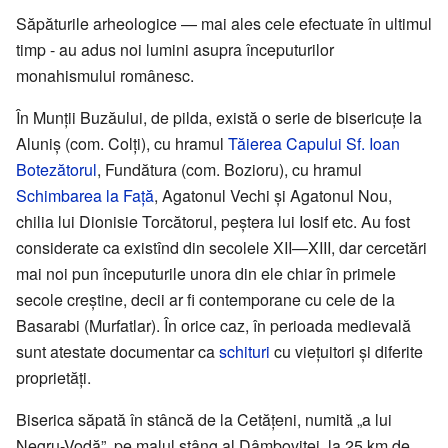
Săpăturile arheologice — mai ales cele efectuate în ultimul
timp - au adus noi lumini asupra începuturilor
monahismului românesc.
În Munții Buzăului, de pilda, există o serie de bisericuțe la
Aluniș (com. Colți), cu hramul
Tăierea Capului Sf. Ioan
Botezătorul
, Fundătura (com. Bozioru), cu hramul
Schimbarea la Față
, Agatonul Vechi și Agatonul Nou,
chilia lui Dionisie Torcătorul, peștera lui Iosif etc. Au fost
considerate ca existînd din secolele XII—XIII, dar cercetări
mai noi pun începuturile unora din ele chiar în primele
secole creștine, decii ar fi contemporane cu cele de la
Basarabi (Murfatlar). În orice caz, în perioada medievală
sunt atestate documentar ca
schituri
cu viețuitori și diferite
proprietăți.
Biserica săpată în stâncă de la Cetățeni, numită „a lui
Negru-Vodă”, pe malul stâng al Dâmboviței, la 25 km de