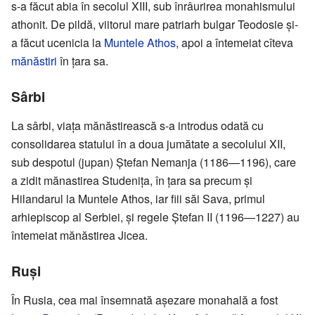
s-a făcut abia în secolul XIII, sub înrâurirea monahismului
athonit. De pildă, viitorul mare patriarh bulgar Teodosie și-
a făcut ucenicia la
Muntele Athos
, apoi a întemeiat cîteva
mănăstiri
în țara sa.
Sârbi
La sârbi, viața mănăstirească s-a introdus odată cu
consolidarea statului în a doua jumătate a secolului XII,
sub despotul (jupan) Ștefan Nemanja (1186—1196), care
a zidit mănastirea Studenița, în țara sa precum și
Hilandarul la Muntele Athos, iar fiii săi Sava, primul
arhiepiscop al Serbiei, și regele Ștefan II (1196—1227) au
întemeiat mănăstirea Jicea.
Ruși
În Rusia, cea mai însemnată așezare monahală a fost