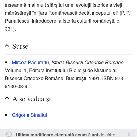
înseamnă mai mult sfârșitul unei evoluții istorice a vieții
mănăstirești în Țara Românească decât începutul ei” (P. P.
Panaitescu, Introducere la istoria culturii românești, p.
331).
Surse
Mircea Păcurariu
,
Istoria Bisericii Ortodoxe Române
Volumul 1, Editura Institutului Biblic și de Misiune al
Bisericii Ortodoxe Române, București, 1991. ISBN 973-
9130-08-9
A se vedea și
Grigorie Sinaitul
de către
RappY
.
Ultima modificare efectuată acum 2 ani