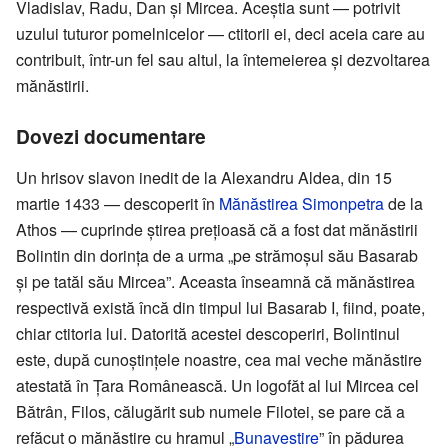
Vladislav, Radu, Dan și Mircea. Aceștia sunt — potrivit
uzului tuturor pomelnicelor — ctitorii ei, deci aceia care au
contribuit, într-un fel sau altul, la întemeierea și dezvoltarea
mănăstirii.
Dovezi documentare
Un hrisov slavon inedit de la Alexandru Aldea, din 15
martie 1433 — descoperit în
Mănăstirea Simonpetra
de la
Athos — cuprinde știrea prețioasă că a fost dat mănăstirii
Bolintin din dorința de a urma „pe strămoșul său Basarab
și pe tatăl său Mircea”. Aceasta înseamnă că mănăstirea
respectivă există încă din timpul lui Basarab I, fiind, poate,
chiar ctitoria lui. Datorită acestei descoperiri, Bolintinul
este, după cunoștințele noastre, cea mai veche mănăstire
atestată în Țara Românească. Un logofăt al lui Mircea cel
Bătrân, Filos, călugărit sub numele Filotei, se pare că a
refăcut o mănăstire cu hramul „
Bunavestire
” în pădurea