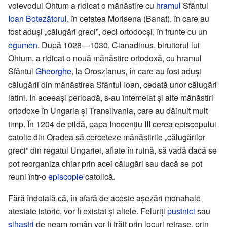
voievodul Ohtum a ridicat o mănăstire cu
hramul
Sfântul
Ioan Botezătorul
, în cetatea Morisena (Banat), în care au
fost aduși „călugări greci”, deci ortodocși, în frunte cu un
egumen
. După 1028—1030, Cianadinus, biruitorul lui
Ohtum, a ridicat o nouă mănăstire ortodoxă, cu hramul
Sfântul
Gheorghe
, la Oroszlanus, în care au fost aduși
călugării din mănăstirea Sfântul Ioan, cedată unor călugări
latini. In aceeași perioadă, s-au întemeiat și alte mănăstiri
ortodoxe în Ungaria și Transilvania, care au dăinuit mult
timp. În 1204 de pildă, papa Inocențiu III cerea episcopului
catolic din Oradea să cerceteze mănăstirile „călugărilor
greci” din regatul Ungariei, aflate în ruină, să vadă dacă se
pot reorganiza chiar prin acei călugări sau dacă se pot
reuni într-o
episcopie
catolică.
Fără îndoială că, în afară de aceste așezări monahale
atestate istoric, vor fi existat și altele. Feluriți
pustnici
sau
sihaștri
de neam român vor fi trăit prin locuri retrase, prin