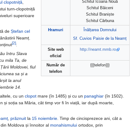
Schitul Icoana Nouă
ul clopotniță
,
Schitul Băiceni
stui turn-clopotniță
Schitul Braniște
iveluri superioare
Schitul Cărbuna
Hramuri
Înălțarea Domnului
ită de
Ștefan cel
Mănăstirii Neamț.
Sf. Cuvios Paisie de la Neamț
[2]
onținut
:
Site web
http://neamt.mmb.ro
ău întru Slava
oficial
 cu mila Ta, de
Număr de
{{{telefon}}}
ării Moldovei, fiul
telefon
ăciunea sa și a
rșit la anul
oiembrie 14.
 altele, cu un
clopot
mare (în 1485) și cu un
panaghiar
(în 1502).
 și soția sa Măria, cât timp vor fi în viață, iar după moarte,
eamț
,
prăznuit
la
15 noiembrie
. Timp de cincisprezece ani, cât a
 din Moldova și înnoitor al
monahismului
ortodox, prin