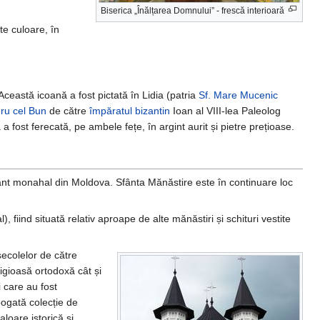
Biserica „Înălțarea Domnului” - frescă interioară
ste culoare, în
Această icoană a fost pictată în Lidia (patria
Sf. Mare Mucenic
ru cel Bun
de către
împăratul bizantin
Ioan al VIII-lea Paleolog
 fost ferecată, pe ambele fețe, în argint aurit și pietre prețioase.
nt monahal din Moldova. Sfânta Mănăstire este în continuare loc
 fiind situată relativ aproape de alte mănăstiri și schituri vestite
secolelor de către
igioasă ortodoxă cât și
i care au fost
bogată colecție de
aloare istorică și