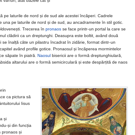
 vârfuri, atât bazele cât și
ță pe laturile de nord și de sud ale acestei încăperi. Cadrele
âte una pe laturile de nord și de sud, au ancadramente în stil gotic.
moldovenești. Trecerea în
pronaos
se face printr-un portal la care se
lanul clădirii ca un dreptunghi. Deasupra este boltit, având două
i se înalță câte un pilastru încadrat în zidărie, format dintr-un
n capitel având profile gotice. Pronaosul și încăperea mormintelor
ce săpate în piatră.
Naosul
bisericii are o formă dreptunghiulară,
 Absida altarului are o formă semicirculară și este despărțită de naos
prin
ace ca pictura să
ntuitorului Iisus
a și
ndu-și din funcția
n pronaos și