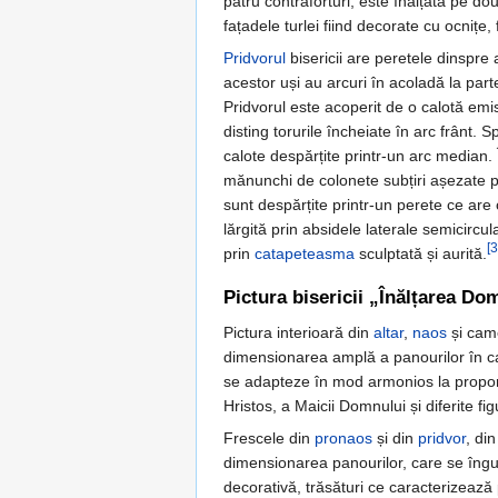
patru contraforturi, este înălțată pe do
fațadele turlei fiind decorate cu ocnițe, 
Pridvorul
bisericii are peretele dinspre 
acestor uși au arcuri în acoladă la parte
Pridvorul este acoperit de o calotă emis
disting torurile încheiate în arc frânt.
calote despărțite printr-un arc median. Î
mănunchi de colonete subțiri așezate pe 
sunt despărțite printr-un perete ce are
lărgită prin absidele laterale semicircu
[3
prin
catapeteasma
sculptată și aurită.
Pictura bisericii „Înălțarea Do
Pictura interioară din
altar
,
naos
și came
dimensionarea amplă a panourilor în care
se adapteze în mod armonios la proporții
Hristos, a Maicii Domnului și diferite fig
Frescele din
pronaos
și din
pridvor
, di
dimensionarea panourilor, care se îngust
decorativă, trăsături ce caracterizează 