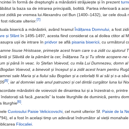
incintei în formă de dreptunghi a mănăstirii străjuiește și în prezent
turn
răbătut la baza sa de intrarea principală, boltită. Partea inferioară a ace
fost zidită pe vremea lui Alexandru cel Bun (1400–1432), iar cele două n
[7]
fost ridicate ulterior.
tuala biserică a mănăstirii, având hramul
Înălțarea Domnului
, a fost zid
re și Sfânt
în 1495-1497, acesta fiind considerat ca al doilea ctitor al 
asupra ușii de intrare în
pridvor
se află
pisania bisericii
, cu următorul c
amne Iisuse Hristoase, primește acest hram care s-a zidit cu ajutorul T
ântă și Slăvită de la pământ la cer, Înălțarea Ta și Tu sfinte acopere-ne
um și până în veac. Io Ștefan Voievod, cu mila Lui Dumnezeu, domn al Ț
i Bogdan Voievod, a binevoit și început și a zidit acest hram pentru Rug
amnei sale Maria și a fiului său Bogdan și a celorlalți fii ai săi și s-a săvâ
[8]
05
, iar al domniei sale anul patruzeci și cel dintâi curgător luna lui N
 acordate mănăstirii de voievozii de dinaintea lui și a înzestrat-o, printre
îndatorați să facă „paraclis” la toate liturghiile de duminică, pentru domn
[6]
a liturghie
.
mele
Cuviosului
Paisie Velicicovschi
, cel numit ulterior Sf.
Paisie de la N
4), el a fost în același timp un adevărat îndrumător al vieții monahale
publicarea
Filocaliei
.