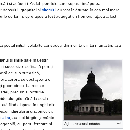
icări și adăugiri. Astfel. peretele care separa încăperea
r naosului, gropniței și
altarului
au fost înlăturate în cea mai mare
 turle de lemn; spre apus a fost adăugat un fronton; fațada a fost
aspectul inițial, celelalte construcții din incinta sfintei mănăstiri, așa
nul și liniile sale măiestrit
i succesive, se înalță pereții
piatră de sub streașină,
upra cărora se desfășoară o
 și geometrice. La aceste
riei, precum și picturile
ride alungite până la soclu.
două fiind dispuse în unghiurile
oscomidiarului și diaconicului,
i
altar
, au fost lărgite și mărite
togonală, cu patru ferestre și
Agheazmatarul mănăstirii