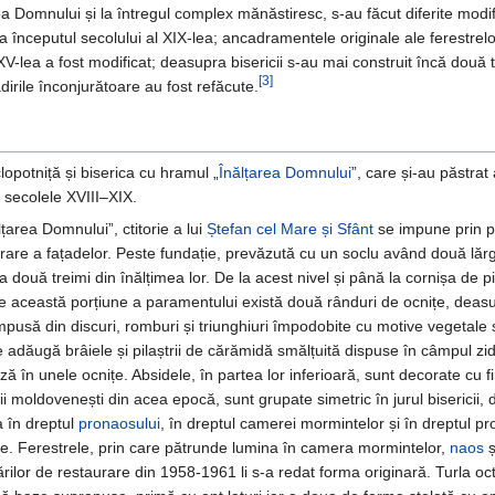
rea Domnului și la întregul complex mănăstiresc, s-au făcut diferite modif
a începutul secolului al XIX-lea; ancadramentele originale ale ferestrelo
 XV-lea a fost modificat; deasupra bisericii s-au mai construit încă două
[3]
ădirile înconjurătoare au fost refăcute.
lopotniță și biserica cu hramul „
Înălțarea Domnului
”, care și-au păstrat 
 secolele XVIII–XIX.
lțarea Domnului”, ctitorie a lui
Ștefan cel Mare și Sfânt
se impune prin pla
rare a fațadelor. Peste fundație, prevăzută cu un soclu având două lărgir
la două treimi din înălțimea lor. De la acest nivel și până la cornișa de 
e această porțiune a paramentului există două rânduri de ocnițe, deas
pusă din discuri, romburi și triunghiuri împodobite cu motive vegetale
 adăugă brâiele și pilaștrii de cărămidă smălțuită dispuse în câmpul zidă
ă în unele ocnițe. Absidele, în partea lor inferioară, sunt decorate cu fi
rii moldovenești din acea epocă, sunt grupate simetric în jurul bisericii, 
a în dreptul
pronaosului
, în dreptul camerei mormintelor și în dreptul pr
ice. Ferestrele, prin care pătrunde lumina în camera mormintelor,
naos
ș
ărilor de restaurare din 1958-1961 li s-a redat forma originară. Turla oc