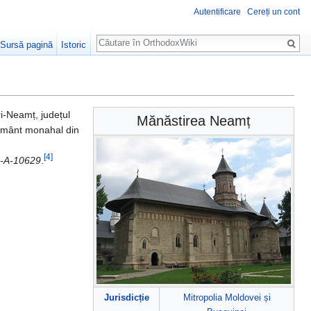
Autentificare
Cereți un cont
Căutare
Sursă pagină
Istoric
i-Neamț, județul
Mănăstirea Neamț
zământ monahal din
[4]
a-A-10629
.
Jurisdicție
Mitropolia Moldovei și