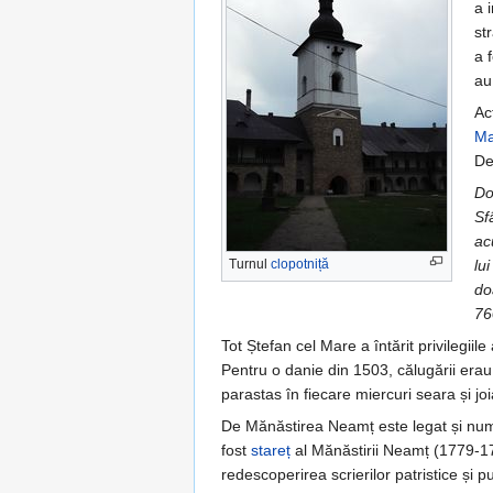
a 
st
a 
au 
Ac
Ma
De
Do
Sf
ac
Turnul
clopotniță
lu
do
76
Tot Ștefan cel Mare a întărit privilegiile
Pentru o danie din 1503, călugării erau 
parastas în fiecare miercuri seara și joi
De Mănăstirea Neamț este legat și nu
fost
stareț
al Mănăstirii Neamț (1779-179
redescoperirea scrierilor patristice și 