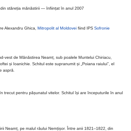
in stăreția mănăstirii — înființat în anul 2007
gore Alexandru Ghica,
Mitropolit al Moldovei
fiind IPS
Sofronie
 sud-vest de Mănăstirea Neamț, sub poalele Muntelui Chiriacu,
tei și Ioanichie. Schitul este supranumit și „Poiana raiului”, el
te aspră.
n trecut pentru pășunatul vitelor. Schitul își are începuturile în anul
rii Neamț, pe malul râului Nemțișor. Între anii 1821–1822, din