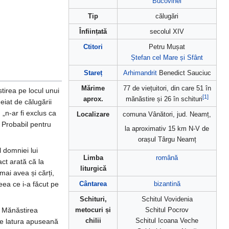
Bucovinei
Tip
călugări
Înființată
secolul XIV
Ctitori
Petru Mușat
Ștefan cel Mare și Sfânt
Stareț
Arhimandrit
Benedict Sauciuc
Mărime
77 de viețuitori, din care 51 în
tirea pe locul unui
[1]
aprox.
mănăstire și 26 în schituri
eiat de călugării
, „n-ar fi exclus ca
Localizare
comuna Vânători, jud. Neamț,
 Probabil pentru
la aproximativ 15 km N-V de
orașul Târgu Neamț
 domniei lui
Limba
română
act arată că la
liturgică
ai avea și cărți,
eea ce i-a făcut pe
Cântarea
bizantină
Schituri,
Schitul Vovidenia
a Mănăstirea
metocuri și
Schitul Pocrov
chilii
Schitul Icoana Veche
. Pe latura apuseană