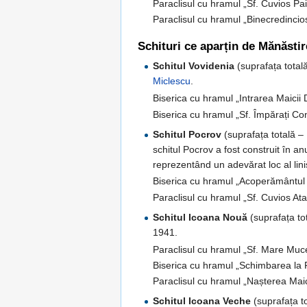
Paraclisul cu hramul „Sf. Cuvios Pai
Paraclisul cu hramul „Binecredincios
Schituri ce aparțin de Mănăsti
Schitul Vovidenia
(suprafața total
Miclescu
.
Biserica cu hramul „Intrarea Maicii 
Biserica cu hramul „Sf. Împărați Con
Schitul Pocrov
(suprafața totală –
schitul Pocrov a fost construit în an
reprezentând un adevărat loc al lini
Biserica cu hramul „Acoperământul 
Paraclisul cu hramul „Sf. Cuvios Ata
Schitul Icoana Nouă
(suprafața tot
1941.
Paraclisul cu hramul „Sf. Mare Muce
Biserica cu hramul „Schimbarea la F
Paraclisul cu hramul „Nașterea Maici
Schitul Icoana Veche
(suprafața t