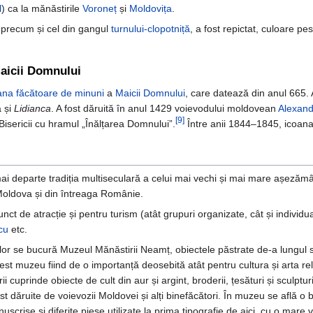
l
) ca la mănăstirile
Voroneț
și
Moldovița
.
, precum și cel din gangul
turnului-clopotniță
, a fost repictat, culoare pe
Maicii Domnului
ana
făcătoare de minuni
a
Maicii Domnului
, care datează din anul 665. 
ă și
Lidianca
. A fost dăruită în anul 1429 voievodului moldovean
Alexand
[9]
Bisericii cu hramul „Înălțarea Domnului”.
Între anii 1844–1845, icoana a
 departe tradiția multiseculară a celui mai vechi și mai mare așezămâ
ă Moldova și din întreaga Românie.
de atracție și pentru turism (atât grupuri organizate, cât și individual),
cu
etc.
ilor se bucură Muzeul Mănăstirii Neamț, obiectele păstrate de-a lungul 
est muzeu fiind de o importanță deosebită atât pentru cultura și arta rel
 cuprinde obiecte de cult din aur și argint, broderii, țesături și sculptur
st dăruite de voievozii Moldovei și alți binefăcători. În muzeu se află o 
nuscrise și diferite piese utilizate la prima tipografie de aici, cu o mare v