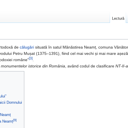
Lectură
rtodoxă de
călugări
situată în satul Mănăstirea Neamț, comuna Vânător
vodului Petru Mușat (1375–1391), fiind cel mai vechi și mai mare așe
[3]
todoxiei române”
.
a monumentelor istorice din România
, având codul de clasificare
NT-II-
lui”
icii Domnului
i Neamț
[9]
ea Neamț