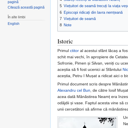
pagină
5
Viețuitori de seamă trecuți la viața veș
Citează această pagină
6
Episcopi ridicați din lavra nemțeană
În alte limbi
7
Viețuitori de seamă
English
8
Note
Istoric
Primul
ctitor
al acestui sfânt lăcaș a fo
schit mai vechi, în apropiere de Cetatea
Sofronie, Pimen și Silvan, veniți cu uce
aceștia să fi fost ucenici ai Sfântului
Ni
aceștia, Petru I Mușat a ridicat aici o b
Primul document scris despre Mănăstirea
Alexandru cel Bun
, de către Iosif Mușa
acea dată Mănăstirea Neamț era înzestr
odăjdii și vase. Faptul acesta vine să 
unii cercetători să afirme că mănăstirea
Ur
Ne