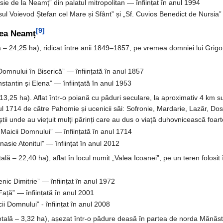
sie de la Neamț” din palatul mitropolitan — înființat în anul 1994
ul Voievod Ștefan cel Mare și Sfânt” și „Sf. Cuvios Benedict de Nursia” d
[9]
rea Neamț
ă – 24,25 ha), ridicat între anii 1849–1857, pe vremea domniei lui Gri
Domnului în Biserică” — înființată în anul 1857
stantin și Elena” — înființată în anul 1953
 13,25 ha). Aflat într-o poiană cu păduri seculare, la aproximativ 4 km
ul 1714 de către Pahomie și ucenicii săi: Sofronie, Mardarie, Lazăr, Dosof
știi unde au viețuit mulți părinți care au dus o viață duhovnicească foar
Maicii Domnului” — înființată în anul 1714
nasie Atonitul” — înființat în anul 2012
ală – 22,40 ha), aflat în locul numit „Valea Icoanei”, pe un teren folosit î
nic Dimitrie” — înființat în anul 1972
ață” — înființată în anul 2001
i Domnului” - înființat în anul 2008
otală – 3,32 ha), așezat într-o pădure deasă în partea de norda Mănăsti