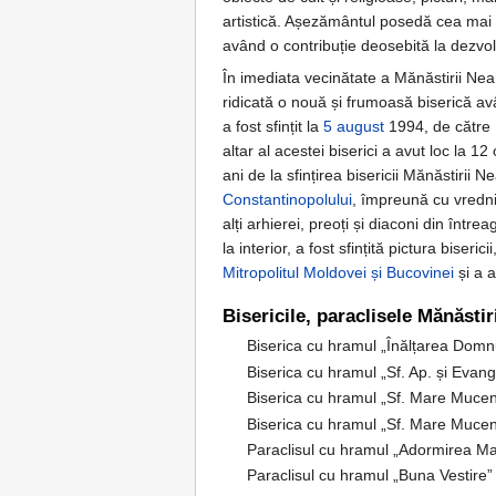
artistică. Așezământul posedă cea mai
având o contribuție deosebită la dezvolt
În imediata vecinătate a Mănăstirii Ne
ridicată o nouă și frumoasă biserică a
a fost sfințit la
5 august
1994, de către
altar al acestei biserici a avut loc la 
ani de la sfințirea bisericii Mănăstirii 
Constantinopolului
, împreună cu vredn
alți arhierei, preoți și diaconi din întrea
la interior, a fost sfințită pictura biser
Mitropolitul Moldovei și Bucovinei
și a a
Bisericile, paraclisele Mănăsti
Biserica cu hramul „Înălțarea Domnu
Biserica cu hramul „Sf. Ap. și Evang
Biserica cu hramul „Sf. Mare Mucen
Biserica cu hramul „Sf. Mare Mucen
Paraclisul cu hramul „Adormirea Mai
Paraclisul cu hramul „Buna Vestire” 