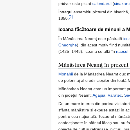
pridvor este pictat
calendarul
(
sinaxaru
Întregul ansamblu pictural din biserică
[2]
1850.
Icoana făcătoare de minuni a 
În Mănăstirea Neamț este păstrată
ico
Gheorghe
), din acest motiv fiind numit
(1425–1448). Icoana se află în
naosul
Mănăstirea Neamț în prezent
Monahii
de la Mănăstirea Neamț duc mai
de pelerinaj al credincioșilor din toat
Mănăstirea Neamț este un important punct 
din județul Neamț:
Agapia
,
Văratec
,
Se
De un mare interes din partea vizitator
sfânta mănăstire și expuse astăzi în ac
pentru cea națională. Tezaurul mănăstirii
confecționate în sfântul lăcaș sau au fo
obiecte de cult și religioase, picturi, ma