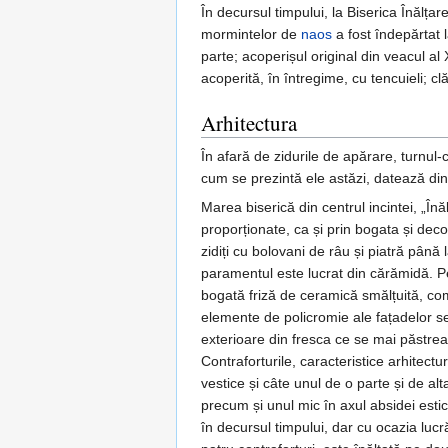
În decursul timpului, la Biserica Înălța
mormintelor de
naos
a fost îndepărtat l
parte; acoperișul original din veacul al
acoperită, în întregime, cu tencuieli; cl
Arhitectura
În afară de zidurile de apărare, turnul-c
cum se prezintă ele astăzi, datează din
Marea biserică din centrul incintei, „Înă
proporționate, ca și prin bogata și deco
zidiți cu bolovani de râu și piatră până 
paramentul este lucrat din cărămidă. P
bogată friză de ceramică smălțuită, com
elemente de policromie ale fațadelor se
exterioare din fresca ce se mai păstreaz
Contraforturile, caracteristice arhitectu
vestice și câte unul de o parte și de alt
precum și unul mic în axul absidei est
în decursul timpului, dar cu ocazia lucr