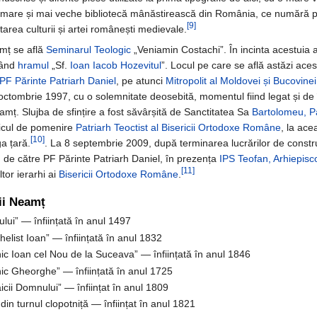
 mare și mai veche bibliotecă mânăstirească din România, ce numără 
[9]
area culturii și artei românești medievale.
amț se află
Seminarul Teologic
„Veniamin Costachi”. În incinta acestuia 
vând
hramul
„Sf.
Ioan Iacob Hozevitul
”. Locul pe care se află astăzi ace
PF Părinte Patriarh Daniel
, pe atunci
Mitropolit al Moldovei și Bucovinei
12 octombrie 1997, cu o solemnitate deosebită, momentul fiind legat și de
Neamț. Slujba de sfințire a fost săvârșită de Sanctitatea Sa
Bartolomeu, Pa
icul de pomenire
Patriarh Teoctist al Bisericii Ortodoxe Române
, la ace
[10]
ga țară.
. La 8 septembrie 2009, după terminarea lucrărilor de construcț
icii, de către PF Părinte Patriarh Daniel, în prezența
IPS Teofan, Arhiepisco
[11]
ltor ierarhi ai
Bisericii Ortodoxe Române
.
rii Neamț
lui” — înființată în anul 1497
helist Ioan” — înființată în anul 1832
ic Ioan cel Nou de la Suceava” — înființată în anul 1846
ic Gheorghe” — înființată în anul 1725
cii Domnului” — înființat în anul 1809
din turnul clopotniță — înființat în anul 1821