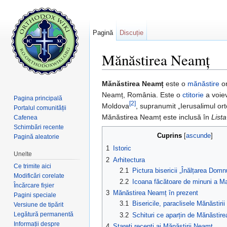
Pagină
Discuție
Mănăstirea Neamț
Salt la:
navigare
,
căutare
Mănăstirea Neamț
este o
mănăstire
o
Neamț, România. Este o
ctitorie
a voie
Pagina principală
[2]
Moldova
, supranumit „Ierusalimul or
Portalul comunității
Mănăstirea Neamț este inclusă în
List
Cafenea
Schimbări recente
Cuprins
[
ascunde
]
Pagină aleatorie
1
Istoric
Unelte
2
Arhitectura
Ce trimite aici
2.1
Pictura bisericii „Înălțarea Domnu
Modificări corelate
2.2
Icoana făcătoare de minuni a Ma
Încărcare fișier
3
Mănăstirea Neamț în prezent
Pagini speciale
3.1
Bisericile, paraclisele Mănăstiri
Versiune de tipărit
Legătură permanentă
3.2
Schituri ce aparțin de Mănăstir
Informații despre
4
Stareți recenți ai Mănăstirii Neamț