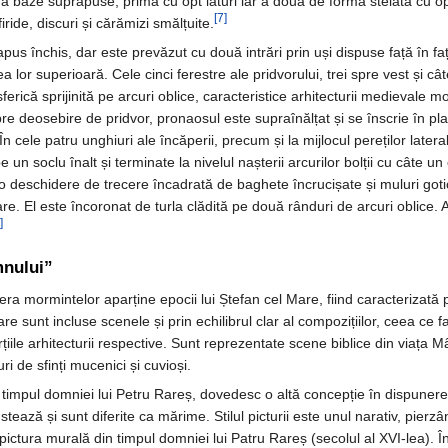
uă baze suprapuse, primă cu opt laturi iar a doua de forma stelată cu opt
[7]
firide, discuri și cărămizi smălțuite.
apus închis, dar este prevăzut cu două intrări prin uși dispuse față în fa
a lor superioară. Cele cinci ferestre ale pridvorului, trei spre vest și c
ferică sprijinită pe arcuri oblice, caracteristice arhitecturii medievale 
 Spre deosebire de pridvor, pronaosul este supraînălțat și se înscrie în p
n cele patru unghiuri ale încăperii, precum și la mijlocul pereților lateral
un soclu înalt și terminate la nivelul nașterii arcurilor bolții cu câte u
 o deschidere de trecere încadrată de baghete încrucișate și muluri goti
lare. El este încoronat de turla clădită pe două rânduri de arcuri oblice.
]
mnului”
ra mormintelor aparține epocii lui Ștefan cel Mare, fiind caracterizată 
 sunt incluse scenele și prin echilibrul clar al compozițiilor, ceea ce f
le arhitecturii respective. Sunt reprezentate scene biblice din viața Mâ
uri de sfinți mucenici și cuvioși.
n timpul domniei lui Petru Rareș, dovedesc o altă concepție în dispunere
ează și sunt diferite ca mărime. Stilul picturii este unul narativ, pierzâ
pictura murală din timpul domniei lui Patru Rareș (secolul al XVI-lea). Î