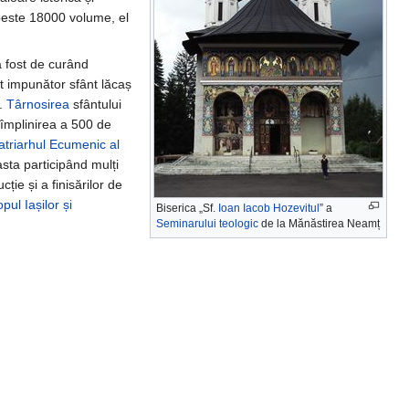
peste 18000 volume, el
a fost de curând
st impunător sfânt lăcaș
.
Târnosirea
sfântului
 împlinirea a 500 de
triarhul Ecumenic al
asta participând mulți
ie și a finisărilor de
pul Iașilor și
Biserica „Sf.
Ioan Iacob Hozevitul
” a
Seminarului teologic
de la Mănăstirea Neamț