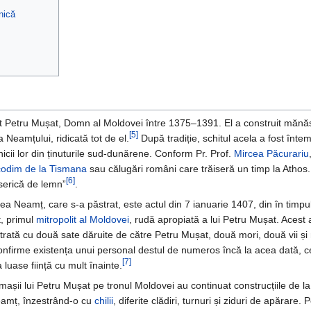
nică
st Petru Mușat, Domn al Moldovei între 1375–1391. El a construit mănăs
[5]
 Neamțului, ridicată tot de el.
După tradiție, schitul acela a fost întem
nicii lor din ținuturile sud-dunărene. Conform Pr. Prof.
Mircea Păcurariu
codim de la Tismana
sau călugări români care trăiseră un timp la Athos.
[6]
iserică de lemn”
.
 Neamț, care s-a păstrat, este actul din 7 ianuarie 1407, din în timpul
t, primul
mitropolit al Moldovei
, rudă apropiată a lui Petru Mușat. Acest 
ată cu două sate dăruite de către Petru Mușat, două mori, două vii și m
confirme existența unui personal destul de numeros încă la acea dată, c
[7]
 luase ființă cu mult înainte.
mașii lui Petru Mușat pe tronul Moldovei au continuat construcțiile de l
amț, înzestrând-o cu
chilii
, diferite clădiri, turnuri și ziduri de apărare