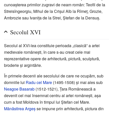
cunoașterea primilor zugravi de neam român: Teofil de la
Streisîngeorgiu, Mihul de la Crișul Alb la Rîmeț, Grozie,
Ambrozie sau Ivanița de la Strei, Ștefan de la Densuș.
Secolul XVI
Secolul al XVI-lea constituie perioada „clasică” a artei
medievale românești, în care s-au creat cele mai
reprezentative opere de arhitectură, pictură, sculptură,
broderie și argintărie.
În primele decenii ale secolului de care ne ocupăm, sub
domniile lui
Radu cel Mare
(1495-1508) și mai ales sub
Neagoe Basarab
(1512-1521), Țara Românească a
devenit cel mai însemnat centru al artei românești, așa
cum a fost Moldova în timpul lui Ștefan cel Mare.
Mânăstirea Argeș
se impune prin arhitectură, pictura din