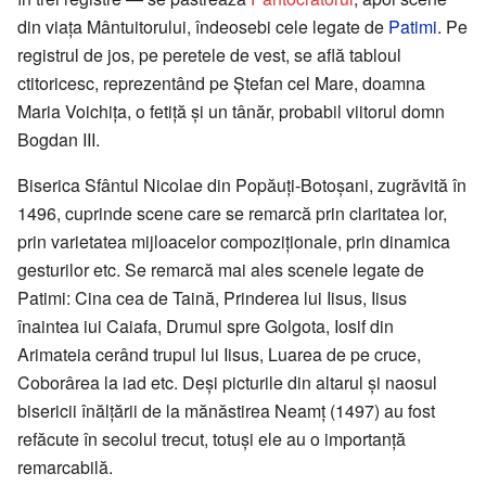
din viața Mântuitorului, îndeosebi cele legate de
Patimi
. Pe
registrul de jos, pe peretele de vest, se află tabloul
ctitoricesc, reprezentând pe Ștefan cel Mare, doamna
Maria Voichița, o fetiță și un tânăr, probabil viitorul domn
Bogdan III.
Biserica Sfântul Nicolae din Popăuți-Botoșani, zugrăvită în
1496, cuprinde scene care se remarcă prin claritatea lor,
prin varietatea mijloacelor compoziționale, prin dinamica
gesturilor etc. Se remarcă mai ales scenele legate de
Patimi: Cina cea de Taină, Prinderea lui Iisus, Iisus
înaintea iui Caiafa, Drumul spre Golgota, Iosif din
Arimateia cerând trupul lui Iisus, Luarea de pe cruce,
Coborârea la iad etc. Deși picturile din altarul și naosul
bisericii înălțării de la mănăstirea Neamț (1497) au fost
refăcute în secolul trecut, totuși ele au o importanță
remarcabilă.