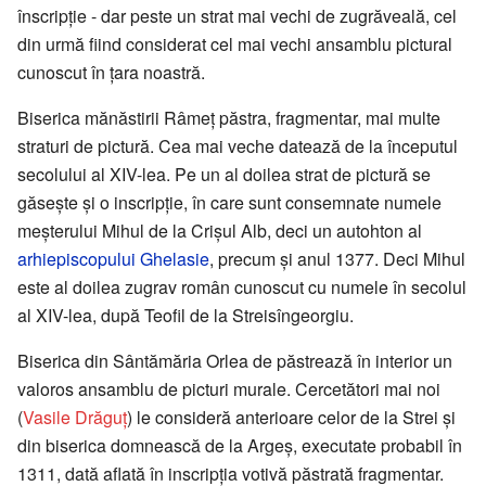
înscripție - dar peste un strat mai vechi de zugrăveală, cel
din urmă fiind considerat cel mai vechi ansamblu pictural
cunoscut în țara noastră.
Biserica mănăstirii Râmeț păstra, fragmentar, mai multe
straturi de pictură. Cea mai veche datează de la începutul
secolului al XIV-lea. Pe un al doilea strat de pictură se
găsește și o inscripție, în care sunt consemnate numele
meșterului Mihul de la Crișul Alb, deci un autohton al
arhiepiscopului
Ghelasie
, precum și anul 1377. Deci Mihul
este al doilea zugrav român cunoscut cu numele în secolul
al XIV-lea, după Teofil de la Streisîngeorgiu.
Biserica din Sântămăria Orlea de păstrează în interior un
valoros ansamblu de picturi murale. Cercetători mai noi
(
Vasile Drăguț
) le consideră anterioare celor de la Strei și
din biserica domnească de la Argeș, executate probabil în
1311, dată aflată în inscripția votivă păstrată fragmentar.