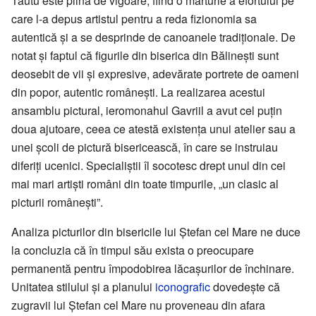
Tăutu este plină de vigoare, fiind o mărturie a efortului pe
care l-a depus artistul pentru a reda fizionomia sa
autentică și a se desprinde de canoanele tradiționale. De
notat și faptul că figurile din biserica din Bălinești sunt
deosebit de vii și expresive, adevărate portrete de oameni
din popor, autentic românești. La realizarea acestui
ansamblu pictural, ieromonahul Gavriil a avut cel puțin
doua ajutoare, ceea ce atestă existența unui atelier sau a
unei școli de pictură bisericească, în care se instruiau
diferiți ucenici. Specialiștii îl socotesc drept unul din cei
mai mari artiști români din toate timpurile, „un clasic al
picturii românești”.
Analiza picturilor din bisericile lui Ștefan cel Mare ne duce
la concluzia că în timpul său exista o preocupare
permanentă pentru împodobirea lăcașurilor de închinare.
Unitatea stilului și a planului
iconografic
dovedește că
zugravii lui Ștefan cel Mare nu proveneau din afara