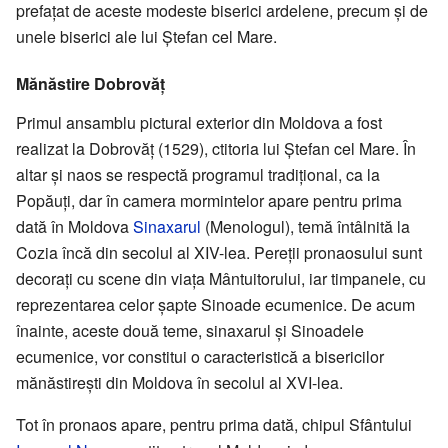
prefațat de aceste modeste biserici ardelene, precum și de
unele biserici ale lui Ștefan cel Mare.
Mănăstire Dobrovăț
Primul ansamblu pictural exterior din Moldova a fost
realizat la Dobrovăț (1529), ctitoria lui Ștefan cel Mare. În
altar și naos se respectă programul tradițional, ca la
Popăuți, dar în camera mormintelor apare pentru prima
dată în Moldova
Sinaxarul
(Menologul), temă întâlnită la
Cozia încă din secolul al XIV-lea. Pereții pronaosului sunt
decorați cu scene din viața Mântuitorului, iar timpanele, cu
reprezentarea celor șapte Sinoade ecumenice. De acum
înainte, aceste două teme, sinaxarul și Sinoadele
ecumenice, vor constitui o caracteristică a bisericilor
mănăstirești din Moldova în secolul al XVI-lea.
Tot în pronaos apare, pentru prima dată, chipul Sfântului