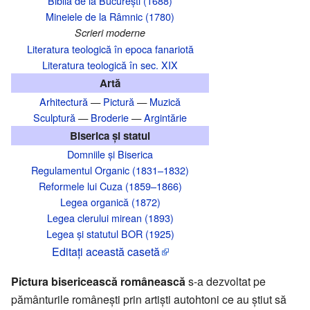
Biblia de la București (1688)
Mineiele de la Râmnic (1780)
Scrieri moderne
Literatura teologică în epoca fanariotă
Literatura teologică în sec. XIX
Artă
Arhitectură
—
Pictură
—
Muzică
Sculptură
—
Broderie
—
Argintărie
Biserica și statul
Domniile și Biserica
Regulamentul Organic (1831–1832)
Reformele lui Cuza (1859–1866)
Legea organică (1872)
Legea clerului mirean (1893)
Legea și statutul BOR (1925)
Editaţi această casetă
Pictura bisericească românească
s-a dezvoltat pe
pământurile românești prin artiști autohtoni ce au știut să