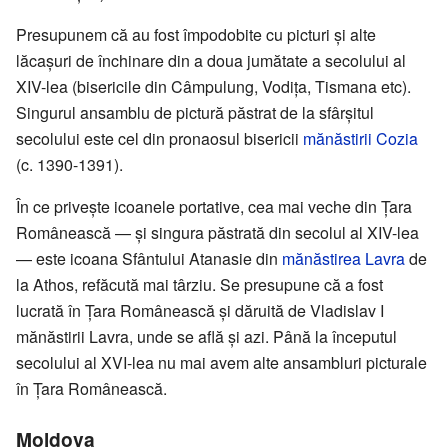
Presupunem că au fost împodobite cu picturi și alte
lăcașuri de închinare din a doua jumătate a secolului al
XIV-lea (bisericile din Câmpulung, Vodița, Tismana etc).
Singurul ansamblu de pictură păstrat de la sfârșitul
secolului este cel din pronaosul bisericii
mănăstirii Cozia
(c. 1390-1391).
În ce privește icoanele portative, cea mai veche din Țara
Românească — și singura păstrată din secolul al XIV-lea
— este icoana Sfântului Atanasie din
mănăstirea Lavra
de
la Athos, refăcută mai târziu. Se presupune că a fost
lucrată în Țara Românească și dăruită de Vladislav I
mănăstirii Lavra, unde se află și azi. Până la începutul
secolului al XVI-lea nu mai avem alte ansambluri picturale
în Țara Românească.
Moldova