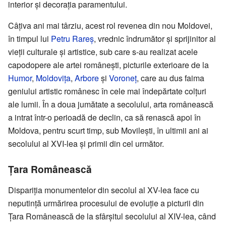
interior și decorația paramentului.
Câțiva ani mai târziu, acest rol revenea din nou Moldovei,
în timpul lui
Petru Rareș
, vrednic îndrumător și sprijinitor al
vieții culturale și artistice, sub care s-au realizat acele
capodopere ale artei românești, picturile exterioare de la
Humor
,
Moldovița
,
Arbore
și
Voroneț
, care au dus faima
geniului artistic românesc în cele mai îndepărtate colțuri
ale lumii. În a doua jumătate a secolului, arta românească
a intrat într-o perioadă de declin, ca să renască apoi în
Moldova, pentru scurt timp, sub Movilești, în ultimii ani ai
secolului al XVI-lea și primii din cel următor.
Țara Românească
Dispariția monumentelor din secolul al XV-lea face cu
neputință urmărirea procesului de evoluție a picturii din
Țara Românească de la sfârșitul secolului al XIV-lea, când