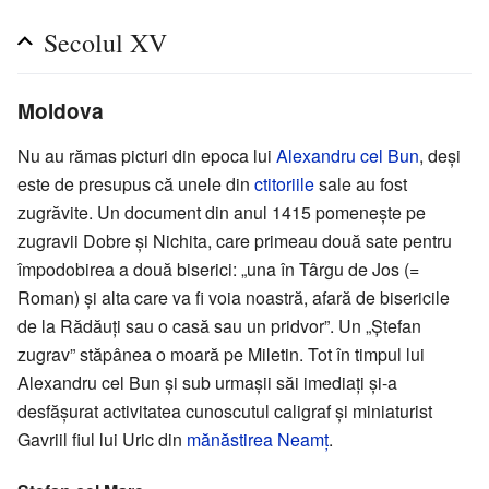
Secolul XV
Moldova
Nu au rămas picturi din epoca lui
Alexandru cel Bun
, deși
este de presupus că unele din
ctitoriile
sale au fost
zugrăvite. Un document din anul 1415 pomenește pe
zugravii Dobre și Nichita, care primeau două sate pentru
împodobirea a două biserici: „una în Târgu de Jos (=
Roman) și alta care va fi voia noastră, afară de bisericile
de la Rădăuți sau o casă sau un pridvor”. Un „Ștefan
zugrav” stăpânea o moară pe Miletin. Tot în timpul lui
Alexandru cel Bun și sub urmașii săi imediați și-a
desfășurat activitatea cunoscutul caligraf și miniaturist
Gavriil fiul lui Uric din
mănăstirea Neamț
.