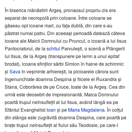
În biserica mănăstirii Argeș, pronaosul propriu-zis era
separat de necropolă prin coloane. Între coloane se
găseau opt icoane mari, cu fața dublă, din care s-au
păstrat numai patru. Din aceeași perioadă datează câteva
icoane ale Maicii Domnului cu Pruncul, o icoană a lui Iisus
Pantocratorul, de la
schitul
Parvulești, o scenă a Plângerii
lui Iisus, de la Argeș (transpunere pe lemn a unui epitaf
brodat), icoana sfinților sârbi Simion în haine de schimnic
și
Sava
în veșminte arhierești, la picioarele cărora sunt
îngenunchiate doamna Despina și fiicele ei Ruxandra și
Stana, Coborârea de pe Cruce, toate de la Argeș. Cea din
urmă este deosebit de impresionantă. Maica Domnului
poartă trupul neînsuflețit al lui Iisus, având lângă ea pe
Sfântul Evanghelist
Ioan
și pe
Maria Magdalena
. În colțul
din stânga este zugrăvită doamna Despina, care poartă pe
brațe trupul neînsuflețit al fiului său Teodosie, pe care-l