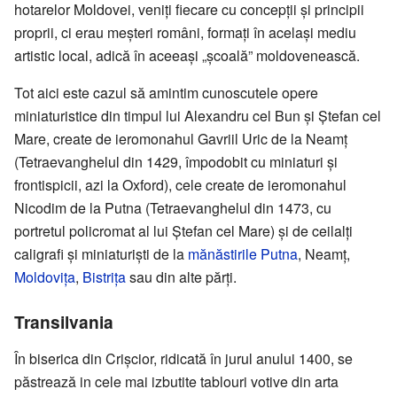
hotarelor Moldovei, veniți fiecare cu concepții și principii
proprii, ci erau meșteri români, formați în același mediu
artistic local, adică în aceeași „școală” moldovenească.
Tot aici este cazul să amintim cunoscutele opere
miniaturistice din timpul lui Alexandru cel Bun și Ștefan cel
Mare, create de ieromonahul Gavriil Uric de la Neamț
(Tetraevanghelul din 1429, împodobit cu miniaturi și
frontispicii, azi la Oxford), cele create de ieromonahul
Nicodim de la Putna (Tetraevanghelul din 1473, cu
portretul policromat al lui Ștefan cel Mare) și de ceilalți
caligrafi și miniaturiști de la
mănăstirile Putna
, Neamț,
Moldovița
,
Bistrița
sau din alte părți.
Transilvania
În biserica din Crișcior, ridicată în jurul anului 1400, se
păstrează in cele mai izbutite tablouri votive din arta