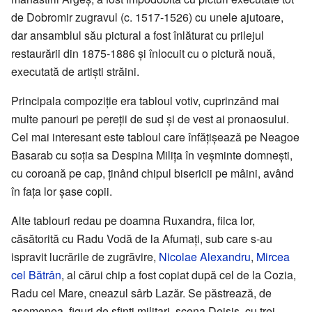
de Dobromir zugravul (c. 1517-1526) cu unele ajutoare,
dar ansamblul său pictural a fost înlăturat cu prilejul
restaurării din 1875-1886 și înlocuit cu o pictură nouă,
executată de artiști străini.
Principala compoziție era tabloul votiv, cuprinzând mai
multe panouri pe pereții de sud și de vest ai pronaosului.
Cel mai interesant este tabloul care înfățișează pe Neagoe
Basarab cu soția sa Despina Milița în veșminte domnești,
cu coroană pe cap, ținând chipul bisericii pe mâini, având
în fața lor șase copii.
Alte tablouri redau pe doamna Ruxandra, fiica lor,
căsătorită cu Radu Vodă de la Afumați, sub care s-au
ispravit lucrările de zugrăvire,
Nicolae Alexandru
,
Mircea
cel Bătrân
, al cărui chip a fost copiat după cel de la Cozia,
Radu cel Mare, cneazul sârb Lazăr. Se păstrează, de
asemenea, figuri de sfinţi militari, scena Deisis, cu trei