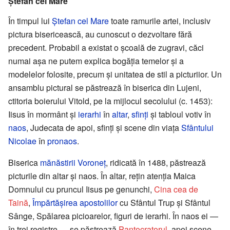
Ștefan cel Mare
În timpul lui
Ștefan cel Mare
toate ramurile artei, inclusiv
pictura bisericească, au cunoscut o dezvoltare fără
precedent. Probabil a existat o școală de zugravi, căci
numai așa ne putem explica bogăția temelor și a
modelelor folosite, precum și unitatea de stil a picturiior. Un
ansamblu pictural se păstrează în biserica din Lujeni,
ctitoria boierului Vitold, pe la mijlocul secolului (c. 1453):
Iisus în mormânt și
ierarhi
în
altar
,
sfinți
și tabloul votiv în
naos
, Judecata de apoi, sfinți și scene din viața
Sfântului
Nicolae
în
pronaos
.
Biserica
mănăstirii Voroneț
, ridicată în 1488, păstrează
picturile din altar și naos. În altar, rețin atenția Maica
Domnului cu pruncul Iisus pe genunchi,
Cina cea de
Taină
,
Împărtășirea
apostolilor
cu Sfântul Trup și Sfântul
Sânge, Spălarea picioarelor, figuri de ierarhi. În naos ei —
în trei registre — se păstrează
Pantocratorul
, apoi scene