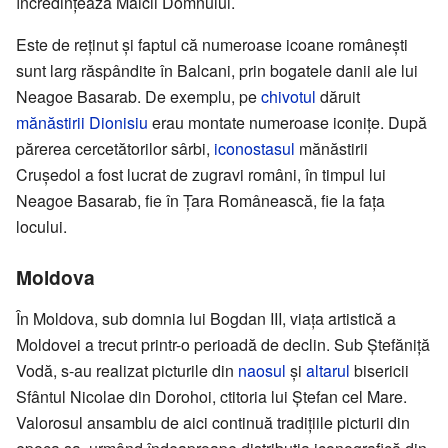
încredințează Maicii Domnului.
Este de reținut și faptul că numeroase icoane românești
sunt larg răspândite în Balcani, prin bogatele danii ale lui
Neagoe Basarab. De exemplu, pe
chivotul
dăruit
mănăstirii Dionisiu
erau montate numeroase iconițe. După
părerea cercetătorilor sârbi,
iconostasul
mănăstirii
Cruședol a fost lucrat de zugravi români, în timpul lui
Neagoe Basarab, fie în Țara Românească, fie la fața
locului.
Moldova
În Moldova, sub domnia lui Bogdan III, viața artistică a
Moldovei a trecut printr-o perioadă de declin. Sub Ștefăniță
Vodă, s-au realizat picturile din
naosul
și
altarul
bisericii
Sfântul Nicolae din Dorohoi, ctitoria lui Ștefan cel Mare.
Valorosul ansamblu de aici continuă tradițiile picturii din