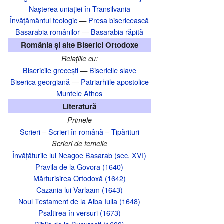
Nașterea uniației în Transilvania‎
Învățământul teologic
—
Presa bisericească
Basarabia românilor
—
Basarabia răpită
România și alte Biserici Ortodoxe
Relațiile cu:
Bisericile grecești
—
Bisericile slave
Biserica georgiană
—
Patriarhiile apostolice
Muntele Athos
Literatură
Primele
Scrieri
–
Scrieri în română
–
Tipărituri
Scrieri de temelie
Învățăturile lui Neagoe Basarab (sec. XVI)
Pravila de la Govora (1640)
Mărturisirea Ortodoxă (1642)
Cazania lui Varlaam (1643)
Noul Testament de la Alba Iulia (1648)
Psaltirea în versuri (1673)