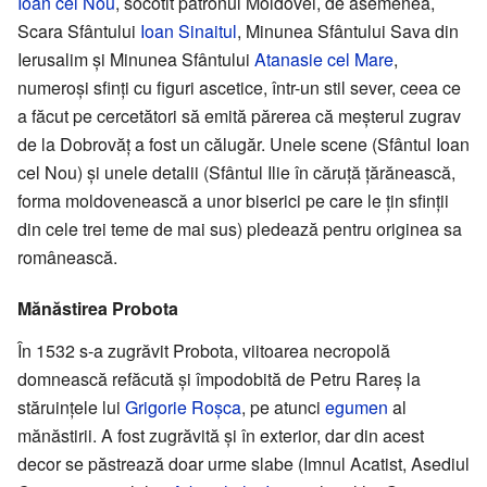
Ioan cel Nou
, socotit patronul Moldovei, de asemenea,
Scara Sfântului
Ioan Sinaitul
, Minunea Sfântului Sava din
Ierusalim și Minunea Sfântului
Atanasie cel Mare
,
numeroși sfinți cu figuri ascetice, într-un stil sever, ceea ce
a făcut pe cercetători să emită părerea că meșterul zugrav
de la Dobrovăț a fost un călugăr. Unele scene (Sfântul Ioan
cel Nou) și unele detalii (Sfântul Ilie în căruță țărănească,
forma moldovenească a unor biserici pe care le țin sfinții
din cele trei teme de mai sus) pledează pentru originea sa
românească.
Mănăstirea Probota
În 1532 s-a zugrăvit Probota, viitoarea necropolă
domnească refăcută și împodobită de Petru Rareș la
stăruințele lui
Grigorie Roșca
, pe atunci
egumen
al
mănăstirii. A fost zugrăvită și în exterior, dar din acest
decor se păstrează doar urme slabe (Imnul Acatist, Asediul