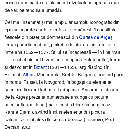
fresca (tehnica de a picta culori dizolvate în apă sau apă
de var, pe tencuiala umedă).
Cel mai însemnat și mai amplu ansamblu iconografic din
epoca timpurie a artei medievale românești îl constituie
frescele din biserica domnească din
Curtea de Argeș
.
După părerile mai noi, picturile de aici au fost realizate
între anii 1352—1377. Stilul se încadrează — în linii mari
— în cel al picturii bizantine din epoca Paleologilor, format
și dezvoltat în
Bizanț
(1261—1453), larg răspîndit în
Balcani (
Athos
, Macedonia, Serbia, Bulgaria), radiind până
în nordul Rusiei, la Novgorod, îmbogățit cu elemente
specifice fiecărei țări care-l adoptase. Ansamblul pictural
de la Argeș prezinta numeroase analogii cu pictura
constantinopolitană (mai ales din biserica numită azi
Kahrie Djami), având însă și elemente din pictura
balcanică, mai ales din cea sârbească (Lesnovo, Peci,
Deciani ș.a.).