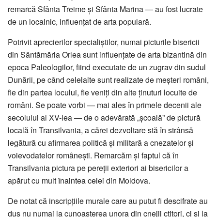
remarcă Sfânta Treime și Sfânta Marina — au fost lucrate
de un localnic, influențat de arta populară.
Potrivit aprecierilor specialiștilor, numai picturile bisericii
din Sântămăria Orlea sunt influențate de arta bizantină din
epoca Paleologilor, fiind executate de un zugrav din sudul
Dunării, pe când celelalte sunt realizate de meșteri români,
fie din partea locului, fie veniți din alte ținuturi locuite de
români. Se poate vorbi — mai ales în primele decenii ale
secolului al XV-lea — de o adevărată „școală” de pictură
locală în Transilvania, a cărei dezvoltare stă în strânsă
legătură cu afirmarea politică și militară a cnezatelor și
voievodatelor românești. Remarcăm și faptul că în
Transilvania pictura pe pereții exteriori ai bisericilor a
apărut cu mult înaintea celei din Moldova.
De notat că inscripțiile murale care au putut fi descifrate au
dus nu numai la cunoașterea unora din cnejii ctitori, ci și la