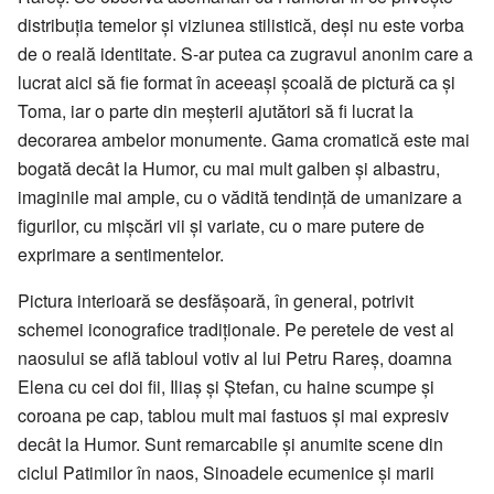
distribuția temelor și viziunea stilistică, deși nu este vorba
de o reală identitate. S-ar putea ca zugravul anonim care a
lucrat aici să fie format în aceeași școală de pictură ca și
Toma, iar o parte din meșterii ajutători să fi lucrat la
decorarea ambelor monumente. Gama cromatică este mai
bogată decât la Humor, cu mai mult galben și albastru,
imaginile mai ample, cu o vădită tendință de umanizare a
figurilor, cu mișcări vii și variate, cu o mare putere de
exprimare a sentimentelor.
Pictura interioară se desfășoară, în general, potrivit
schemei iconografice tradiționale. Pe peretele de vest al
naosului se află tabloul votiv al lui Petru Rareș, doamna
Elena cu cei doi fii, Iliaș și Ștefan, cu haine scumpe și
coroana pe cap, tablou mult mai fastuos și mai expresiv
decât la Humor. Sunt remarcabile și anumite scene din
ciclul Patimilor în naos, Sinoadele ecumenice și marii