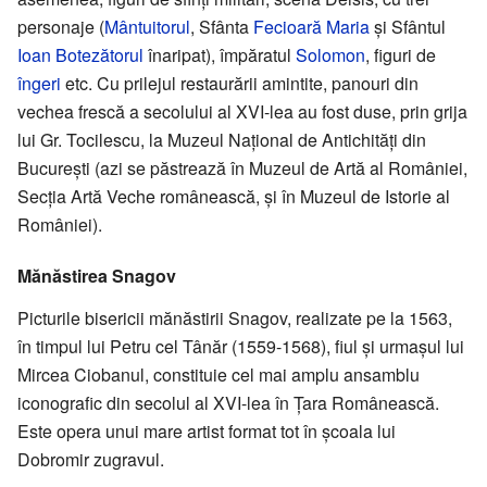
personaje (
Mântuitorul
, Sfânta
Fecioară Maria
și Sfântul
Ioan Botezătorul
înaripat), împăratul
Solomon
, figuri de
îngeri
etc. Cu prilejul restaurării amintite, panouri din
vechea frescă a secolului al XVI-lea au fost duse, prin grija
lui Gr. Tocilescu, la Muzeul Național de Antichități din
București (azi se păstrează în Muzeul de Artă al României,
Secția Artă Veche românească, și în Muzeul de Istorie al
României).
Mănăstirea Snagov
Picturile bisericii mănăstirii Snagov, realizate pe la 1563,
în timpul lui Petru cel Tânăr (1559-1568), fiul și urmașul lui
Mircea Ciobanul, constituie cel mai amplu ansamblu
iconografic din secolul al XVI-lea în Țara Românească.
Este opera unui mare artist format tot în școala lui
Dobromir zugravul.