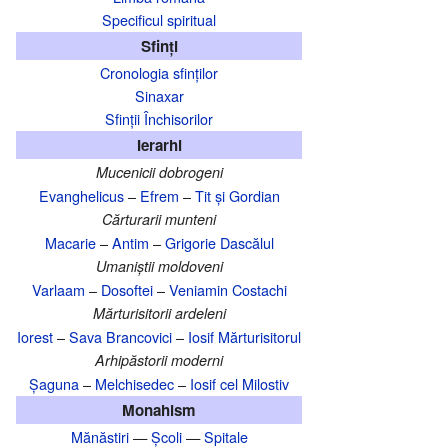
Specificul spiritual
Sfinți
Cronologia sfinților
Sinaxar
Sfinții Închisorilor
Ierarhi
Mucenicii dobrogeni
Evanghelicus
–
Efrem
–
Tit și Gordian
Cărturarii munteni
Macarie
–
Antim
–
Grigorie Dascălul
Umaniștii moldoveni
Varlaam
–
Dosoftei
–
Veniamin Costachi
Mărturisitorii ardeleni
Iorest
–
Sava Brancovici
–
Iosif Mărturisitorul
Arhipăstorii moderni
Șaguna
–
Melchisedec
–
Iosif cel Milostiv
Monahism
Mănăstiri
—
Școli
—
Spitale