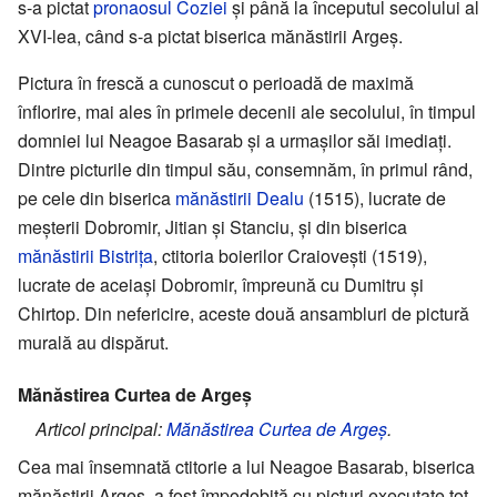
s-a pictat
pronaosul
Coziei
și până la începutul secolului al
XVI-lea, când s-a pictat biserica mănăstirii Argeș.
Pictura în frescă a cunoscut o perioadă de maximă
înflorire, mai ales în primele decenii ale secolului, în timpul
domniei lui Neagoe Basarab și a urmașilor săi imediați.
Dintre picturile din timpul său, consemnăm, în primul rând,
pe cele din biserica
mănăstirii Dealu
(1515), lucrate de
meșterii Dobromir, Jitian și Stanciu, și din biserica
mănăstirii Bistrița
, ctitoria boierilor Craiovești (1519),
lucrate de aceiași Dobromir, împreună cu Dumitru și
Chirtop. Din nefericire, aceste două ansambluri de pictură
murală au dispărut.
Mănăstirea Curtea de Argeș
Articol principal:
Mănăstirea Curtea de Argeș
.
Cea mai însemnată ctitorie a lui Neagoe Basarab, biserica
mănăstirii Argeș, a fost împodobită cu picturi executate tot