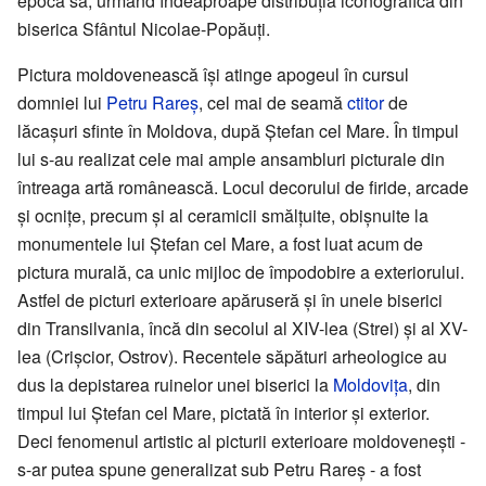
epoca sa, urmând îndeaproape distribuția iconografică din
biserica Sfântul Nicolae-Popăuți.
Pictura moldovenească își atinge apogeul în cursul
domniei lui
Petru Rareș
, cel mai de seamă
ctitor
de
lăcașuri sfinte în Moldova, după Ștefan cel Mare. În timpul
lui s-au realizat cele mai ample ansambluri picturale din
întreaga artă românească. Locul decorului de firide, arcade
și ocnițe, precum și al ceramicii smălțuite, obișnuite la
monumentele lui Ștefan cel Mare, a fost luat acum de
pictura murală, ca unic mijloc de împodobire a exteriorului.
Astfel de picturi exterioare apăruseră și în unele biserici
din Transilvania, încă din secolul al XIV-lea (Strei) și al XV-
lea (Crișcior, Ostrov). Recentele săpături arheologice au
dus la depistarea ruinelor unei biserici la
Moldovița
, din
timpul lui Ștefan cel Mare, pictată în interior și exterior.
Deci fenomenul artistic al picturii exterioare moldovenești -
s-ar putea spune generalizat sub Petru Rareș - a fost