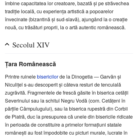
îmbine capacitatea lor creatoare, bazată și pe străvechea
tradiţie locală, cu experiența artistică a popoarelor
învecinate (bizantină și sud-slavă), ajungând la o creație
nouă, cu trăsături proprii, la o artă autentic românească.
Secolul XIV
Țara Românească
Printre ruinele
bisericilor
de la Dinogetia — Garvăn și
Niculițel s-au descoperit și câteva resturi de tencuială
zugrăvită. Fragmentele de frescă găsite în biserica cetății
Severinului sau la schitul Negru Vodă (com. Cetățeni în
părțile Câmpulugului), sau la biserica rupestră din Corbii
de Piatră, duc la presupurea că unele din bisericile ridicate
în perioada de constituire a primelor formațiuni statale
românești au fost împodobite cu picturi murale, lucrate în