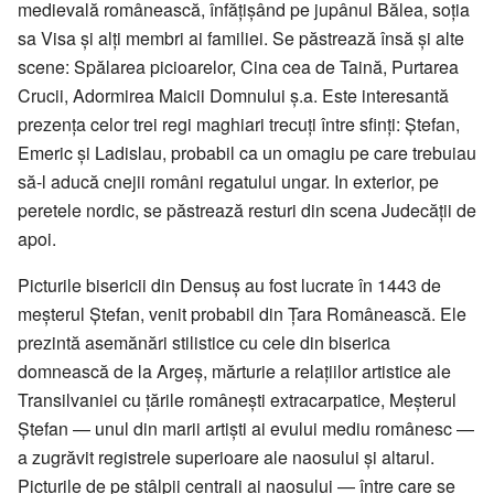
medievală românească, înfățișând pe jupânul Bălea, soția
sa Visa și alți membri ai familiei. Se păstrează însă și alte
scene: Spălarea picioarelor, Cina cea de Taină, Purtarea
Crucii, Adormirea Maicii Domnului ș.a. Este interesantă
prezența celor trei regi maghiari trecuți între sfinți: Ștefan,
Emeric și Ladislau, probabil ca un omagiu pe care trebuiau
să-l aducă cnejii români regatului ungar. In exterior, pe
peretele nordic, se păstrează resturi din scena Judecății de
apoi.
Picturile bisericii din Densuș au fost lucrate în 1443 de
meșterul Ștefan, venit probabil din Țara Românească. Ele
prezintă asemănări stilistice cu cele din biserica
domnească de la Argeș, mărturie a relațiilor artistice ale
Transilvaniei cu țările românești extracarpatice, Meșterul
Ștefan — unul din marii artiști ai evului mediu românesc —
a zugrăvit registrele superioare ale naosului și altarul.
Picturile de pe stâlpii centrali ai naosului — între care se