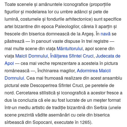
Toate scenele și amănuntele iconografice (proporțiile
figurilor și modelarea lor cu umbre adânci și pete de
lumină, costumele și fondurile arhitectonice) sunt specifice
artei bizantine din epoca Paleologilor, căreia îi aparțin și
frescele din biserica domnească de la Argeș. În
navă
se
păstrează — în panouri vaste dispuse în trei registre —
mai multe scene din viața
Mântuitorului
, apoi scene din
viața
Maicii Domnului
,
Înălțarea Sfintei Cruci
,
Judecata de
Apoi
— cea mai veche reprezentare a acesteia în pictura
românească —, Închinarea magilor,
Adormirea Maicii
Domnului
. Cea mai frumoasă realizare din acest ansamblu
pictural este Descoperirea Sfintei Cruci, pe peretele de
nord. Cercetarea stilistică și iconografică a acestor fresce a
dus la concluzia că ele au fost lucrate de un meșter format
într-un mediu artistic de tradiție bizantină din Serbia (unele
scene prezintă vădite asemănări cu cele din biserica
sîrbească din Sopocani, executate în 1265).