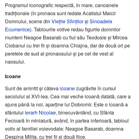
Programul iconografic respectă, în mare, canoanele
tradiționale (în pronaos sunt redate Acatistul Maicii
Domnului, scene din
Viețile Sfinților
și
Sinoadele
Ecumenice
). Tablourile votive redau figurile domnilor
munteni Neagoe Basarab cu fiul său Teodosie și Mircea
Ciobanul cu trei fii și doamna Chiajna, dar de două ori pe
peretele de sud al pronaosului și pe cel de vest al
naosului.
Icoane
Sunt de amintit și câteva
icoane
zugrăvite în cursul
secolului al XVI-lea. Cea mai veche icoană datată, care a
ajuns până la noi, aparține lui Dobromir. Este o icoană a
sfântului
ierarh
Nicolae
, binecuvântând, cu Sfânta
Fecioară în miniatură, având, în partea inferioară, tabloul
votiv al familiei voievodale: Neagoe Basarab, doamna
Despina Milița, cu trei fii și două fiice.