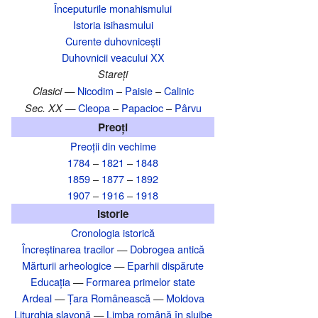
Începuturile monahismului
Istoria isihasmului
Curente duhovnicești
Duhovnicii veacului XX
Stareți
Nicodim
–
Paisie
–
Calinic
Clasici —
Cleopa
–
Papacioc
–
Pârvu
Sec. XX —
Preoți
Preoții din vechime
1784
–
1821
–
1848
1859
–
1877
–
1892
1907
–
1916
–
1918
Istorie
Cronologia istorică
Încreștinarea tracilor
—
Dobrogea antică
Mărturii arheologice
—
Eparhii dispărute
Educația
—
Formarea primelor state
Ardeal
—
Țara Românească
—
Moldova
Liturghia slavonă
—
Limba română în slujbe