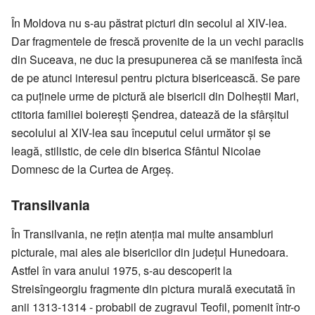
În Moldova nu s-au păstrat picturi din secolul al XIV-lea.
Dar fragmentele de frescă provenite de la un vechi paraclis
din Suceava, ne duc la presupunerea că se manifesta încă
de pe atunci interesul pentru pictura bisericească. Se pare
ca puținele urme de pictură ale bisericii din Dolheștii Mari,
ctitoria familiei boierești Șendrea, datează de la sfârșitul
secolului al XIV-lea sau începutul celui următor și se
leagă, stilistic, de cele din biserica Sfântul Nicolae
Domnesc de la Curtea de Argeș.
Transilvania
În Transilvania, ne rețin atenția mai multe ansambluri
picturale, mai ales ale bisericilor din județul Hunedoara.
Astfel în vara anului 1975, s-au descoperit la
Streisîngeorgiu fragmente din pictura murală executată în
anii 1313-1314 - probabil de zugravul Teofil, pomenit într-o