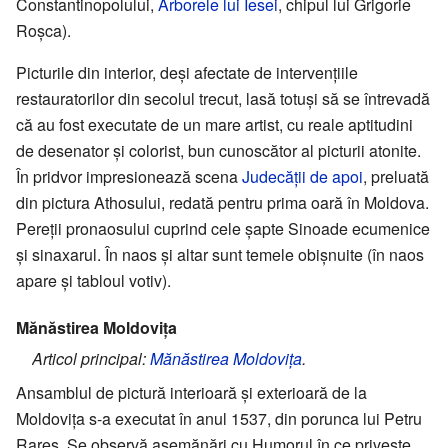
Constantinopolului,
Arborele lui Iesei
, chipul lui Grigorie
Roșca).
Picturile din interior, deși afectate de intervențiile
restauratorilor din secolul trecut, lasă totuși să se întrevadă
că au fost executate de un mare artist, cu reale aptitudini
de desenator și colorist, bun cunoscător al picturii atonite.
În pridvor impresionează scena
Judecății de apoi
, preluată
din pictura Athosului, redată pentru prima oară în Moldova.
Pereții pronaosului cuprind cele șapte Sinoade ecumenice
și sinaxarul. În naos și altar sunt temele obișnuite (în naos
apare și tabloul votiv).
Mănăstirea Moldovița
Articol principal:
Mănăstirea Moldovița
.
Ansamblul de pictură interioară și exterioară de la
Moldovița s-a executat în anul 1537, din porunca lui Petru
Rareș. Se observă asemănări cu Humorul în ce privește