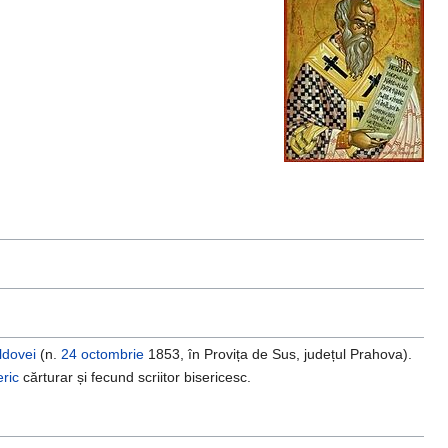
ldovei
(n.
24 octombrie
1853, în Provița de Sus, județul Prahova).
eric
cărturar și fecund scriitor bisericesc.