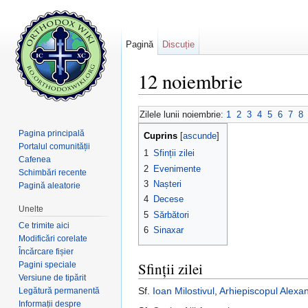
Pagină
Discuție
12 noiembrie
Salt la:
navigare
,
căutare
Zilele lunii noiembrie:
1
2
3
4
5
6
7
8
Pagina principală
Cuprins
[
ascunde
]
Portalul comunității
1
Sfinții zilei
Cafenea
2
Evenimente
Schimbări recente
3
Nașteri
Pagină aleatorie
4
Decese
Unelte
5
Sărbători
Ce trimite aici
6
Sinaxar
Modificări corelate
Încărcare fișier
Sfinții zilei
Pagini speciale
Versiune de tipărit
Sf.
Ioan Milostivul
,
Arhiepiscopul
Alexan
Legătură permanentă
Informații despre