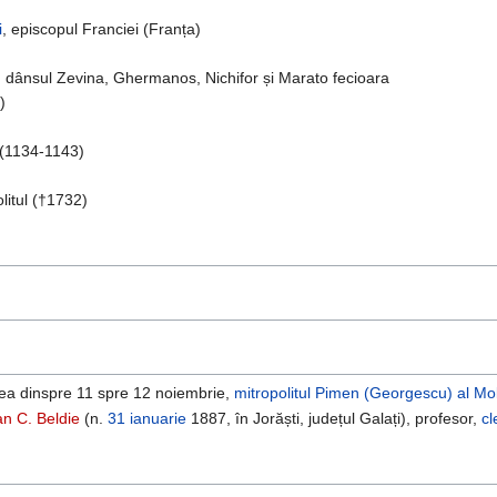
i
, episcopul Franciei (Franța)
 dânsul Zevina, Ghermanos, Nichifor și Marato fecioara
)
(1134-1143)
litul (†1732)
tea dinspre 11 spre 12 noiembrie,
mitropolitul
Pimen (Georgescu) al Mo
an C. Beldie
(n.
31 ianuarie
1887, în Jorăști, județul Galați), profesor,
cl