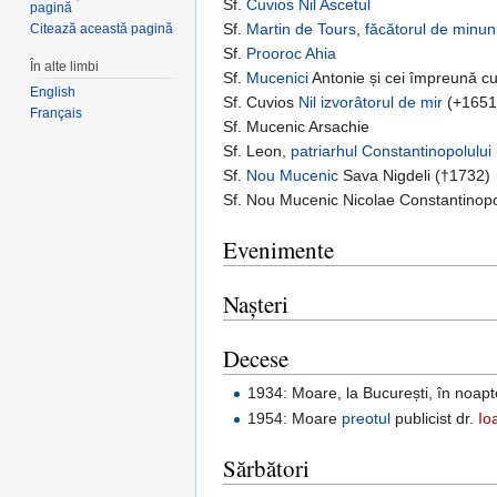
Sf.
Cuvios
Nil Ascetul
pagină
Sf.
Martin de Tours
,
făcătorul de minun
Citează această pagină
Sf.
Prooroc Ahia
În alte limbi
Sf.
Mucenici
Antonie și cei împreună cu
English
Sf. Cuvios
Nil izvorâtorul de mir
(+1651
Français
Sf. Mucenic Arsachie
Sf. Leon,
patriarhul
Constantinopolului
Sf.
Nou Mucenic
Sava Nigdeli (†1732)
Sf. Nou Mucenic Nicolae Constantinopo
Evenimente
Nașteri
Decese
1934: Moare, la București, în noap
1954: Moare
preotul
publicist dr.
Io
Sărbători