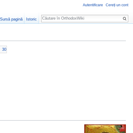
Autentificare
Cereți un cont
Căutare
Sursă pagină
Istoric
30