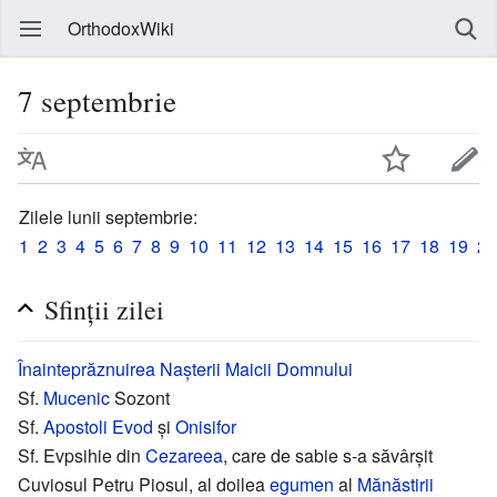
OrthodoxWiki
7 septembrie
Zilele lunii septembrie:
1
2
3
4
5
6
7
8
9
10
11
12
13
14
15
16
17
18
19
20
Sfinții zilei
Înainteprăznuirea
Nașterii Maicii Domnului
Sf.
Mucenic
Sozont
Sf.
Apostoli
Evod
și
Onisifor
Sf. Evpsihie din
Cezareea
, care de sabie s-a săvârșit
Cuviosul Petru Piosul, al doilea
egumen
al
Mănăstirii