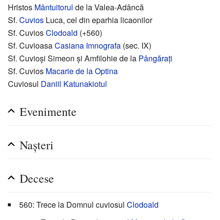
Hristos
Mântuitorul
de la Valea-Adâncă
Sf.
Cuvios
Luca, cel din eparhia licaonilor
Sf. Cuvios
Clodoald
(+560)
Sf. Cuvioasa
Casiana Imnografa
(sec. IX)
Sf. Cuvioși Simeon și Amfilohie de la
Pângărați
Sf. Cuvios
Macarie de la Optina
Cuviosul
Daniil Katunakiotul
Evenimente
Nașteri
Decese
560: Trece la Domnul cuviosul
Clodoald