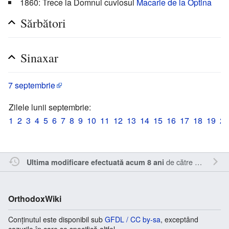
1860: Trece la Domnul cuviosul
Macarie de la Optina
Sărbători
Sinaxar
7 septembrie
Zilele lunii septembrie:
1
2
3
4
5
6
7
8
9
10
11
12
13
14
15
16
17
18
19
20
de către
Cristianm
.
Ultima modificare efectuată acum 8 ani
OrthodoxWiki
Conținutul este disponibil sub
GFDL / CC by-sa
, exceptând
cazurile în care se specifică altfel.