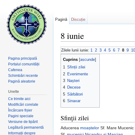
Pagină
Discuție
8 iunie
Salt la:
navigare
,
căutare
Zilele lunii iunie:
1
2
3
4
5
6
7
8
9
1
Pagina principală
Cuprins
[
ascunde
]
Portalul comunității
1
Sfinții zilei
Cafenea
2
Evenimente
Schimbări recente
3
Nașteri
Pagină aleatorie
4
Decese
Unelte
5
Sărbători
Ce trimite aici
6
Sinaxar
Modificări corelate
Încărcare fișier
Sfinții zilei
Pagini speciale
Versiune de tipărit
Legătură permanentă
Aducerea
moaștelor
Sf. Mare Mucenic
Informații despre
Sf.
mucenici
Nicandru și Marcian