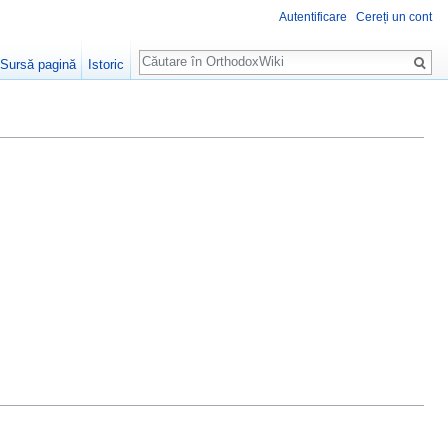
Autentificare
Cereți un cont
Căutare
Sursă pagină
Istoric