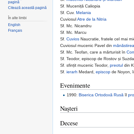
pagină
Sf. Muceniță Caliopia
Citează această pagină
Sf. Cuv.
Melania
În alte limbi
Cuviosul
Atre de la Nitria
English
Sf. Mc. Nicandru
Français
Sf. Mc. Marcu
Sf.
Cuvios
Naucratie, fratele cel mai mi
Cuviosul mucenic Pavel din
mănăstire
Sf. Mc. Teofan, care a mărturisit în
Con
Sf. Teodor, episcop de Rostov și Suzda
Sf. sfințit mucenic Teodor,
preotul
din K
Sf.
ierarh
Medard,
episcop
de Noyon, în
Evenimente
1990:
Biserica Ortodoxă Rusă
îl
pr
Nașteri
Decese