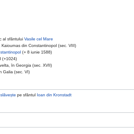
c al sfântului
Vasile cel Mare
a
Kaioumas din Constantinopol (sec. VIII)
stantinopol
(+ 8 iunie 1588)
l (+1024)
velta, în Georgia (sec. XVII)
 Galia (sec. VI)
oslăvește
pe sfântul
Ioan din Kronstadt