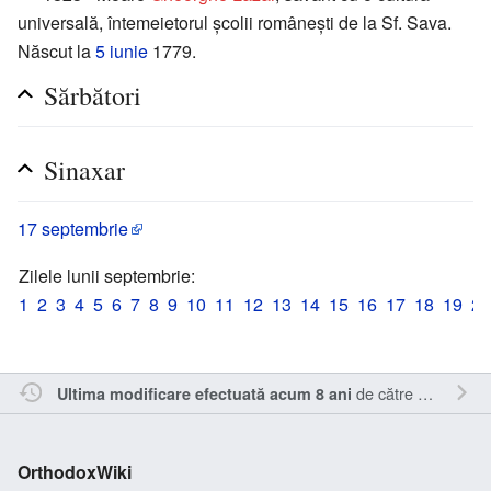
universală, întemeietorul școlii românești de la Sf. Sava.
Născut la
5 iunie
1779.
Sărbători
Sinaxar
17 septembrie
Zilele lunii septembrie:
1
2
3
4
5
6
7
8
9
10
11
12
13
14
15
16
17
18
19
20
de către
Cristianm
.
Ultima modificare efectuată acum 8 ani
OrthodoxWiki