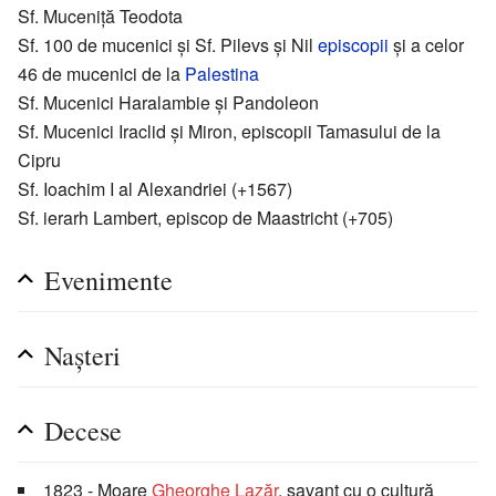
Sf. Muceniță Teodota
Sf. 100 de mucenici și Sf. Pilevs și Nil
episcopii
și a celor
46 de mucenici de la
Palestina
Sf. Mucenici Haralambie și Pandoleon
Sf. Mucenici Iraclid și Miron, episcopii Tamasului de la
Cipru
Sf. Ioachim I al Alexandriei (+1567)
Sf. ierarh Lambert, episcop de Maastricht (+705)
Evenimente
Nașteri
Decese
1823 - Moare
Gheorghe Lazăr
, savant cu o cultură