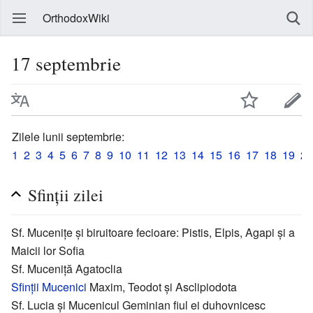
OrthodoxWiki
17 septembrie
Zilele lunii septembrie:
1
2
3
4
5
6
7
8
9
10
11
12
13
14
15
16
17
18
19
20
Sfinții zilei
Sf. Mucenițe și biruitoare fecioare: Pistis, Elpis, Agapi și a
Maicii lor Sofia
Sf. Muceniță Agatoclia
Sfinții
Mucenici
Maxim, Teodot și Asclipiodota
Sf. Lucia și Mucenicul Geminian fiul ei duhovnicesc