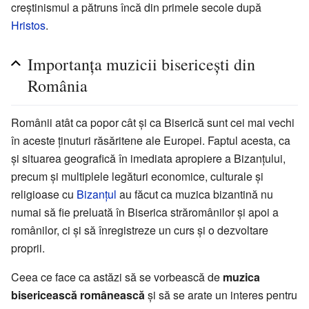
creştinismul a pătruns încă din primele secole după
Hristos
.
Importanţa muzicii bisericeşti din
România
Românii atât ca popor cât şi ca Biserică sunt cei mai vechi
în aceste ţinuturi răsăritene ale Europei. Faptul acesta, ca
şi situarea geografică în imediata apropiere a Bizanţului,
precum şi multiplele legături economice, culturale şi
religioase cu
Bizanţul
au făcut ca muzica bizantină nu
numai să fie preluată în Biserica străromânilor şi apoi a
românilor, ci şi să înregistreze un curs şi o dezvoltare
proprii.
Ceea ce face ca astăzi să se vorbească de
muzica
bisericească românească
şi să se arate un interes pentru