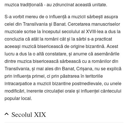
muzica tradițională - au zdruncinat această unitate.
S-a vorbit mereu de o influență a muzicii sârbești asupra
celei din Transilvania și Banat. Cercetarea manuscriselor
muzicale scrise la începutul secolului al XVIII-lea a dus la
concluzia că atât la români cât și la sârbi s-a practicat
aceeași muzică bisericească de origine bizantină. Acest
lucru a dus la o altă constatare, și anume că asemănările
dintre muzica bisericească sârbească cu a românilor din
Transilvania, și mai ales din Banat, Crișana, nu se explică
prin influența primei, ci prin păstrarea în teritoriile
intracarpatice a muzicii bizantine postmedievale, cu unele
modificări, inerente circulației orale și influenței cântecului
popular local.
Secolul XIX