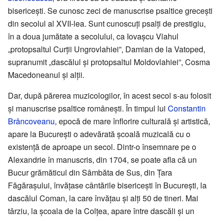
bisericești. Se cunosc zeci de manuscrise psaltice grecești
din secolul al XVII-lea. Sunt cunoscuți psalți de prestigiu,
în a doua jumătate a secolului, ca Iovașcu Vlahul
„protopsaltul Curții Ungrovlahiei”, Damian de la Vatoped,
supranumit „dascălul și protopsaltul Moldovlahiei”, Cosma
Macedoneanul și alții.
Dar, după părerea muzicologilor, în acest secol s-au folosit
și manuscrise psaltice românești. În timpul lui
Constantin
Brâncoveanu
, epocă de mare înflorire culturală și artistică,
apare la București o adevărată școală muzicală cu o
existență de aproape un secol. Dintr-o însemnare pe o
Alexandrie în manuscris, din 1704, se poate afla că un
Bucur grămăticul din Sâmbăta de Sus, din Țara
Făgărașului, învățase cântările bisericești în București, la
dascălul Coman, la care învățau și alți 50 de tineri. Mai
târziu, la școala de la Colțea, apare între dascăli și un