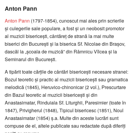
Anton Pann
Anton Pann
(1797-1854), cunoscut mai ales prin scrierile
și culegerile sale populare, a fost și un neobosit promotor
al muzicii bisericești, cântăreț de strană la mai multe
biserici din București și la biserica Sf. Nicolae din Brașov,
dascăl la „școala de muzică” din Râmnicu Vîlcea și la
Seminarul din București.
A tipărit toate cărțile de cântări bisericești necesare stranei:
Bozul teoretic și practic al muzicii bisericești sau gramatica
melodică (1845), Heruvico-chinonicar (2 vol.), Prescurtare
din Bazul teoretic al muzicii bisericești și din
Anastasimatar, Rinduiala Sf. Liturghii, Paresimier (toate în
1847), Privigherul (1848), Tipicul bisericesc (1851), Noul
Anastasimatar (1854) ș.a. Multe din aceste lucrări sunt
compuse de el, altele publicate sau redactate după diferiți