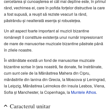
cercetarea şi cunoaşterea ei cât mai depline este, în primul
rând, vechimea ei, care în pofida forţelor distructive la care
a fost supusă, a reuşit să reziste veacuri la rând,
păstrându-şi nealterată esenţa şi robusteţea.
Un alt aspect foarte important al muzicii bizantine
româneşti îl constituie existenţa unui număr impresionant
de mare de manuscrise muzicale bizantine păstrate până
în zilele noastre.
În străinătate există un fond de manuscrise muzicale
bizantine scrise în ţara noastră, fie donate, fie înstrăinate,
cum sunt cele de la Mănăstirea Mahera din Cipru,
mănăstirile din Ianina din Grecia, la Moscova şi Leningrad,
la Leipzig, Mănăstirea Leimokos din insula Lesbos, Viena,
Sofia şi Manchester, la Copenhaga, la
Muntele Athos
.
Caracterul unitar