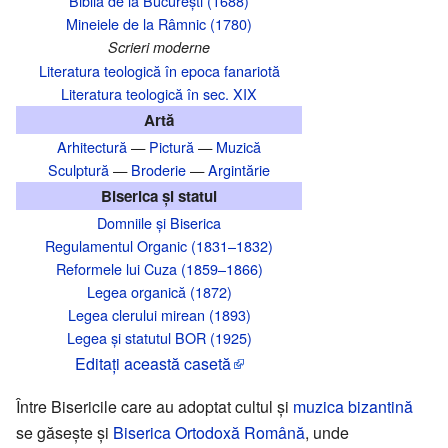
Biblia de la București (1688)
Mineiele de la Râmnic (1780)
Scrieri moderne
Literatura teologică în epoca fanariotă
Literatura teologică în sec. XIX
Artă
Arhitectură
—
Pictură
—
Muzică
Sculptură
—
Broderie
—
Argintărie
Biserica și statul
Domniile și Biserica
Regulamentul Organic (1831–1832)
Reformele lui Cuza (1859–1866)
Legea organică (1872)
Legea clerului mirean (1893)
Legea și statutul BOR (1925)
Editaţi această casetă
Între Bisericile care au adoptat cultul şi
muzica bizantină
se găseşte şi
Biserica Ortodoxă Română
, unde