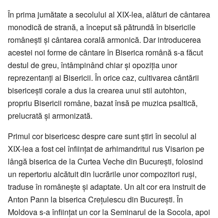
În prima jumătate a secolului al XIX-lea, alături de cântarea
monodică de strană, a început să pătrundă în bisericile
românești și cântarea corală armonică. Dar introducerea
acestei noi forme de cântare în Biserica română s-a făcut
destul de greu, întâmpinând chiar și opoziția unor
reprezentanți ai Bisericii. În orice caz, cultivarea cântării
bisericești corale a dus la crearea unui stil autohton,
propriu Bisericii române, bazat însă pe muzica psaltică,
prelucrată și armonizată.
Primul cor bisericesc despre care sunt știri în secolul al
XIX-lea a fost cel înființat de arhimandritul rus Visarion pe
lângă biserica de la Curtea Veche din București, folosind
un repertoriu alcătuit din lucrările unor compozitori ruși,
traduse în românește și adaptate. Un alt cor era instruit de
Anton Pann la biserica Crețulescu din București. În
Moldova s-a înființat un cor la Seminarul de la Socola, apoi