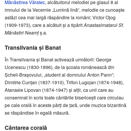
Mănăstirea Văratec
, alcătuitorul melodiei pe glasul 8 al
imnului de la Vecernie „Lumină lină”, melodie ce cunoaște
astăzi cea mai largă răspândire la români; Victor Ojog
(1909-1973), care a alcătuit și a tipărit
Anastasimatarul Sf.
Mănăstiri Neamț
ș.a.
Transilvania și Banat
În Transilvania și Banat activează următorii: George
Ucenescu (1830-1896), de la școala românească din
Șcheii-Brașovului, „student al domnului Anton Pann”;
Dimitrie Cunțan (1837-1910), Trifon Lugojan (1874-1948),
Atanasie Lipovan (1874-1947) și alții, ca unii care au
consemnat în scris toate cântările bisericești care circulau
pe cale orală în aceste părți de țară, unde muzica bizantină
se răspândise în egală măsură.
Cântarea corală