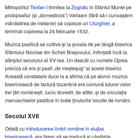
Mitropolitul
Teofan I
trimitea la
Zografu
în Sfântul Munte pe
protopsaltul (și „domesticos”) Varlaam (fără să-i cunoaștem
mănăstirea de metanie) să copieze un
Liturghier
, a
terminat copierea la 24 februarie 1532.
Muzica psaltică se cultiva și la școala de pe lângă biserica
Sfântului Nicolae din Scheii Brașovului, înființată încă la
sfârșitul secolului al XV-lea. Un dascăl cu numele Oprea
preciza că era și psalt „de meșteșug” al acelei biserici.
Această constatare duce la a afirma că pe atunci muzica
bisericească de factură bizantină era comună tuturor celor
trei țări românești, lucru dovedit, de altfel, și de circulația
manuscriselor psaltice în toate ținuturile locuite de români.
Secolul XVII
Odată cu
introducerea limbii române în slujba
bisericească
, era firesc să se traducă și cântările