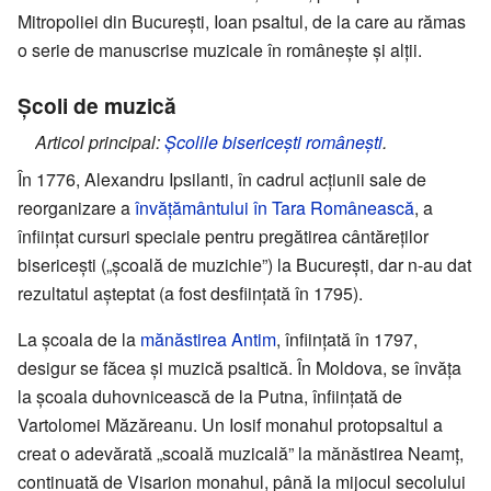
Mitropoliei din București, Ioan psaltul, de la care au rămas
o serie de manuscrise muzicale în românește și alții.
Școli de muzică
Articol principal:
Școlile bisericești românești
.
În 1776, Alexandru Ipsilanti, în cadrul acțiunii sale de
reorganizare a
învățământului în Tara Românească
, a
înființat cursuri speciale pentru pregătirea cântăreților
bisericești („școală de muzichie”) la București, dar n-au dat
rezultatul așteptat (a fost desființată în 1795).
La școala de la
mănăstirea Antim
, înființată în 1797,
desigur se făcea și muzică psaltică. În Moldova, se învăța
la școala duhovnicească de la Putna, înființată de
Vartolomei Măzăreanu. Un Iosif monahul protopsaltul a
creat o adevărată „scoală muzicală” la mănăstirea Neamț,
continuată de Visarion monahul, până la mijocul secolului