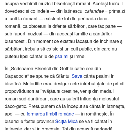
asupra vechimii muzicii bisericești români. Același lucru îl
dovedesc și colindele — din latinescul
calandae
= prima zi
a lunii la romani — existente tot din perioada daco-
romană, ca obiceiuri la diferite sărbători, care fac parte —
sub raport muzical — din aceeași familie a cântărilor
bisericești. Din moment ce existau lăcașuri de închinare și
sărbători, trebuia să existe și un cult public, din care nu
puteau lipsi cântările de
psalmi
și imne.
În „Scrisoarea Bisericii din Gothia către cea din
Capadocia” se spune că Sfântul
Sava
cânta psalmi în
biserică. Melodiile erau desigur cele întrebuințate de primii
propovăduitori ai învățăturii creștine, veniți din mediul
roman sud-dunărean, care au suferit influența melosului
daco-getic. Presupunem că la început se cânta în latinește,
apoi — cu
formarea limbii române
— în românește. În
bisericile fostei provincii
Sciția Mică
se va fi cântat în
latinește, dar și în grecește. Tot din această perioadă