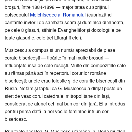
broșuri, între 1884-1898 — majoritatea cu sprijinul
episcopului
Melchisedec al Romanului
(cuprinzând
cântările învierii de sâmbăta seara și duminica dimineața,
pe cele 8 glasuri, stihirile Evangheliilor și doxologiile pe
toate glasurile, cele trei Liturghii etc.).
Musicescu a compus și un număr apreciabil de piese
corale bisericești — tipărite în mai multe broșuri —
influențate însă de cele rusești. Multe din compozițiile sale
au rămas până azi în repertoriul corurilor române
bisericești; unele erau folosite și de corurile bisericești din
Rusia. Notăm și faptul că G. Musicescu a dirijat peste un
sfert de veac corul catedralei mitropolitane din Iași,
considerat pe atunci cel mai bun cor din țară. El a introdus
pentru prima dată la noi vocile feminine într-un cor
bisericesc.
Prin toate acestea, G. Musicescu rămâne în istoria muzicii