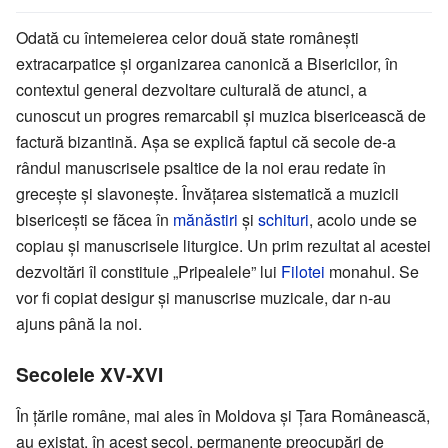
Odată cu întemeierea celor două state românești
extracarpatice și organizarea canonică a Bisericilor, în
contextul general dezvoltare culturală de atunci, a
cunoscut un progres remarcabil și muzica bisericească de
factură bizantină. Așa se explică faptul că secole de-a
rândul manuscrisele psaltice de la noi erau redate în
grecește și slavonește. Învățarea sistematică a muzicii
bisericești se făcea în
mănăstiri
și
schituri
, acolo unde se
copiau și manuscrisele liturgice. Un prim rezultat al acestei
dezvoltări îl constituie „Pripealele” lui
Filotei
monahul. Se
vor fi copiat desigur și manuscrise muzicale, dar n-au
ajuns până la noi.
Secolele XV-XVI
În țările române, mai ales în Moldova și Țara Românească,
au existat, în acest secol, permanente preocupări de