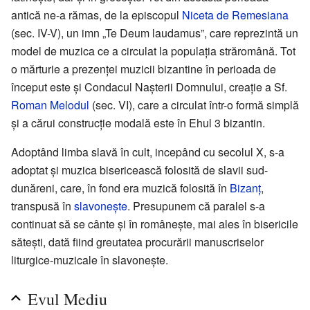
antică ne-a rămas, de la episcopul
Niceta de Remesiana
(sec. IV-V), un imn „Te Deum laudamus”, care reprezintă un
model de muzica ce a circulat la populația străromână. Tot
o mărturie a prezenței muzicii bizantine în perioada de
început este și Condacul Nașterii Domnului, creație a Sf.
Roman Melodul
(sec. VI), care a circulat într-o formă simplă
și a cărui construcție modală este în Ehul 3 bizantin.
Adoptând limba slavă în cult, incepând cu secolul X, s-a
adoptat și muzica bisericească folosită de slavii sud-
dunăreni, care, în fond era muzică folosită în
Bizanț
,
transpusă în
slavonește
. Presupunem că paralel s-a
continuat să se cânte și în românește, mai ales în bisericile
sătești, dată fiind greutatea procurării manuscriselor
liturgice-muzicale în slavonește.
Evul Mediu