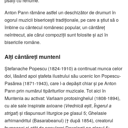
psalți cu renume.
Anton Pann rămâne astfel un deschizător de drumuri în
ogorul muzicii bisericești tradiționale, pe care a știut să o
îmbine cu cântecul românesc popular, un cântăreț
neîntrecut, ale cărui compoziții sunt folosite și azi în
bisericile române.
Alți cântăreți munteni
Ștefanache Popescu (1824-1910) a continuat munca celor
doi, lăsând apoi ștafeta ilustrului său ucenic Ion Popescu-
Pasărea (1871-1943), care l-a depășit chiar și pe Anton
Pann prin numărul tipăriturilor muzicale. Tot aici în
Muntenia au activat: Varlaam protosinghelul (1808-1894),
cu ale sale inspirate axioane (
Vrednică ești
,
Îngerul a
strigat
) și răspunsuri liturgice pe glasul 5; Ghelasie
arhimandritul (Basarabeanul) († după 1854), creatorul
frumoasei și atât de popularei Doxologii pe glasul 5;