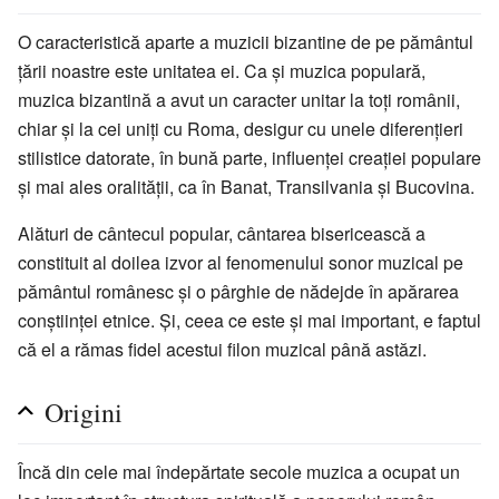
O caracteristică aparte a muzicii bizantine de pe pământul
ţării noastre este unitatea ei. Ca şi muzica populară,
muzica bizantină a avut un caracter unitar la toţi românii,
chiar şi la cei uniţi cu Roma, desigur cu unele diferenţieri
stilistice datorate, în bună parte, influenţei creaţiei populare
şi mai ales oralităţii, ca în Banat, Transilvania şi Bucovina.
Alături de cântecul popular, cântarea bisericească a
constituit al doilea izvor al fenomenului sonor muzical pe
pământul românesc şi o pârghie de nădejde în apărarea
conştiinţei etnice. Şi, ceea ce este şi mai important, e faptul
că el a rămas fidel acestui filon muzical până astăzi.
Origini
Încă din cele mai îndepărtate secole muzica a ocupat un