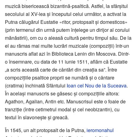
muzică bisericească bizantină-psaltică. Astfel, la sfârșitul
secolului al XV-lea și începutul celui următor, a activat la
Putna călugărul Eustatie «ritor, protopsalt și domesticos»
(prin termenul din urmă putem înțelege un dirijor al corului
mănăstirii), om cu o aleasă cultură pentru timpul său. De la
el au rămas mai multe lucrări muzicale (compoziții) într-un
manuscris aflat azi în Biblioteca Lenin din Moscova. Dintr-
o însemnare, cu data de 11 iunie 1511, aflăm că Eustatie
„a scris această carte de cântări din creația sa”. Între
compozițiile psaltice proprii se numără și o cântare
(cratima) închinată Sfântului
Ioan cel Nou de la Suceava
.
În același manuscris se găsesc și compozițiile altora:
Agathon, Agalian, Antin etc. Manuscrisul este o foaie de
tranziție (între cetimetrul modal și cel neobizantin), cu
textul în slavonește și greacă.
În 1545, un alt protopsalt de la Putna,
ieromonahul