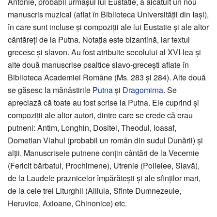
Antonie, probabil urmașul lui Eustatie, a alcătuit un nou
manuscris muzical (aflat în Biblioteca Universității din Iași),
în care sunt incluse și compoziții ale lui Eustatie și ale altor
cântăreți de la Putna. Notația este bizantină, iar textul
grecesc și slavon. Au fost atribuite secolului al XVI-lea și
alte două manuscrise psaltice slavo-grecești aflate în
Biblioteca Academiei Române (Ms. 283 și 284). Alte două
se găsesc la mănăstirile
Putna
și
Dragomirna
. Se
apreciază că toate au fost scrise la Putna. Ele cuprind și
compoziții ale altor autori, dintre care se crede că erau
putneni: Antim, Longhin, Dositei, Theodul, Ioasaf,
Dometian Vlahul (probabil un român din sudul Dunării) și
alții. Manuscrisele putnene conțin cântări de la Vecernie
(Fericit bărbatul, Prochimene), Utrenie (Polielee, Slavă),
de la Laudele praznicelor împărătești și ale sfinților mari,
de la cele trei Liturghii (Aliluia, Sfinte Dumnezeule,
Heruvice, Axioane, Chinonice) etc.