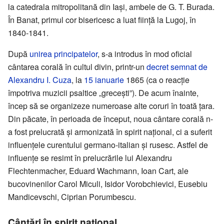
la catedrala mitropolitană din Iași, ambele de G. T. Burada.
În Banat, primul cor bisericesc a luat ființă la Lugoj, în
1840-1841.
După
unirea principatelor
, s-a introdus în mod oficial
cântarea corală în cultul divin, printr-un
decret semnat de
Alexandru I. Cuza
, la
15 ianuarie
1865 (ca o reacție
împotriva muzicii psaltice „grecești”). De acum înainte,
încep să se organizeze numeroase alte coruri în toată țara.
Din păcate, în perioada de început, noua cântare corală n-
a fost prelucrată și armonizată în spirit național, ci a suferit
influențele curentului germano-italian și rusesc. Astfel de
influențe se resimt în prelucrările lui Alexandru
Flechtenmacher, Eduard Wachmann, Ioan Cart, ale
bucovinenilor Carol Miculi, Isidor Vorobchievici, Eusebiu
Mandicevschi, Ciprian Porumbescu.
Cântări în spirit național