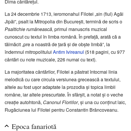
Dima cântărețul.
La 24 decembrie 1713, ieromonahul Filotei „sin (fiul) Agăi
Jipăi”, psalt la Mitropolia din București, termină de scris o
Psaltichie rumânească
, primul manuscris muzical
cunoscut cu textul în limba română. În prefață, arată că a
tălmăcit „pre a noastră de țară și de obște limbă”, la
îndemnul mitropolitului
Antim Ivireanul
(518 pagini, cu 977
cântări cu note muzicale, 226 numai cu text).
La majoritatea cântărilor, Filotei a păstrat întocmai linia
melodică cu care circula versiunea grecească a textului,
altele au fost ușor adaptate la prozodia și topica limbii
române, iar altele prescurtate. În sfârșit, a notat și o veche
creație autohtonă,
Canonul Floriilor
, și una cu conținut laic,
Rugăciunea lui Filotei pentru Constantin Brâncoveanu.
Epoca fanariotă