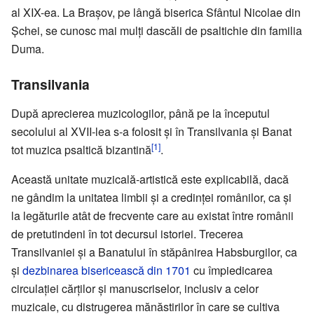
al XIX-ea. La Brașov, pe lângă biserica Sfântul Nicolae din
Șchei, se cunosc mai mulți dascăli de psaltichie din familia
Duma.
Transilvania
După aprecierea muzicologilor, până pe la începutul
secolului al XVII-lea s-a folosit și în Transilvania și Banat
[1]
tot muzica psaltică bizantină
.
Această unitate muzicală-artistică este explicabilă, dacă
ne gândim la unitatea limbii și a credinței românilor, ca și
la legăturile atât de frecvente care au existat între românii
de pretutindeni în tot decursul istoriei. Trecerea
Transilvaniei și a Banatului în stăpânirea Habsburgilor, ca
și
dezbinarea bisericească din 1701
cu împiedicarea
circulației cărților și manuscriselor, inclusiv a celor
muzicale, cu distrugerea mănăstirilor în care se cultiva