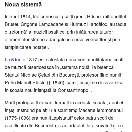
Noua sistemă
În anul 1814, trei cunoscuți psalți greci, Hrisau: mitropolitul
Brusei, Grigorie Lampadarie și Hurmuz Hartofilox, au făcut
o „reformă” a muzicii psaltice, prin înlăturarea tuturor
elementelor străine adăugate în cursul veacurilor și prin
simplificarea notației.
La
6 iunie
1817 este atestată documentar înființarea școlii
de muzică bisericească în „sistemă nouă” la biserica
Sfântul Nicolae Șelari din București, profesor fiind numit
Petru Manuil Efesiu († 1840), care „însuși se desăvârșise
în școala nou înființată la Constantinopol”.
Marii protopsalți români formați în această școală, apoi ei
înșiși instruind pe alții (la scurt timp Macarie Ieromonahul
(1775-1836) era numit „epistatul” celor patru scoli de
psalitichie din București), s-au adaptat, fără șovăieli și cu