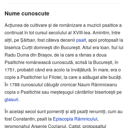
Nume cunoscute
Acțiunea de cultivare și de românizare a muzicii psaltice a
continuat în tot cursul secolului al XVIII-lea. Amintim, între
alții, pe Șărban, fost câteva decenii
psalt
, apoi protopsalt la
biserica Curții domnești din București. Altul era Ioan, fiul lui
Radu Duma din Brașov, de la care a rămas a doua
Psaltichie românească cunoscută, scrisă la București, în
1751, probabil când era acolo la învățătură. În mare, era o
copie a Psaltichiei lui Filotei, la care a adăugat alte bucăți.
În 1788 cunoscutul călugăr cronicar Naum Râmniceanu
copia o Psaltichie sau meșteșugul cântărilor bisericești pe
glasuri
.
În același secol sunt pomeniți și alți psalți renumiți, cum au
fost Constantin, psalt la
Episcopia Râmnicului
,
ieromonahul Arsenie Cozianul, Catist, protopsaltul