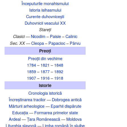
Începuturile monahismului
Istoria isihasmului
Curente duhovnicești
Duhovnicii veacului XX
Stareți
Nicodim
–
Paisie
–
Calinic
Clasici —
Cleopa
–
Papacioc
–
Pârvu
Sec. XX —
Preoți
Preoții din vechime
1784
–
1821
–
1848
1859
–
1877
–
1892
1907
–
1916
–
1918
Istorie
Cronologia istorică
Încreștinarea tracilor
—
Dobrogea antică
Mărturii arheologice
—
Eparhii dispărute
Educația
—
Formarea primelor state
Ardeal
—
Țara Românească
—
Moldova
Liturghia slavonă
—
Limba română în slujbe