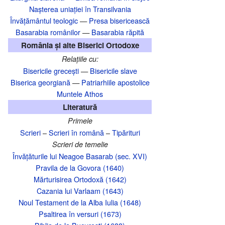
Nașterea uniației în Transilvania‎
Învățământul teologic
—
Presa bisericească
Basarabia românilor
—
Basarabia răpită
România și alte Biserici Ortodoxe
Relațiile cu:
Bisericile grecești
—
Bisericile slave
Biserica georgiană
—
Patriarhiile apostolice
Muntele Athos
Literatură
Primele
Scrieri
–
Scrieri în română
–
Tipărituri
Scrieri de temelie
Învățăturile lui Neagoe Basarab (sec. XVI)
Pravila de la Govora (1640)
Mărturisirea Ortodoxă (1642)
Cazania lui Varlaam (1643)
Noul Testament de la Alba Iulia (1648)
Psaltirea în versuri (1673)