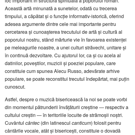
loc important în structura spirituală a poporului român.
Această artă minunată a sunetelor, odată cu trecerea
timpului, a căpătat și o funcție informativ-istorică, oferind
adesea argumente dintre cele mai importante pentru
cercetarea și cunoașterea trecutului de artă și cultură al
poporului nostru, stând mărturie vie în favoarea existenței
pe meleagurile noastre, a unei culturi străvechi, unitare și
în continuă dezvoltare. Cu ajutorul lor, ca și cu acela al
datinilor, poveștilor, muzicii și poeziei populare, care
constituie cum spunea Alecu Russo, adevărate arhive
populare, se poate reconstitui trecutul îndepărtat, mai puțin
cunoscut.
Astfel, despre o muzică bisericească la noi se poate vorbi
din momentul pătrunderii învățăturii creștine — respectiv a
cultului creștin — în teritoriile locuite de strămoșii noștri.
Cuvântul
cântec
(din latinescul
canticum
) folosit pentru
cântările vocale, atât și bisericești, constituie o dovadă