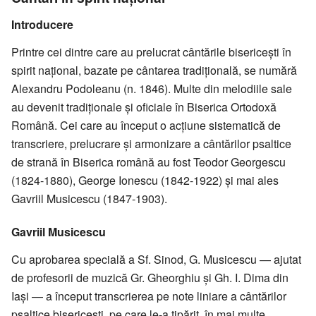
Introducere
Printre cei dintre care au prelucrat cântările bisericești în
spirit național, bazate pe cântarea tradițională, se numără
Alexandru Podoleanu (n. 1846). Multe din melodiile sale
au devenit tradiționale și oficiale în Biserica Ortodoxă
Română. Cei care au început o acțiune sistematică de
transcriere, prelucrare și armonizare a cântărilor psaltice
de strană în Biserica română au fost Teodor Georgescu
(1824-1880), George Ionescu (1842-1922) și mai ales
Gavriil Musicescu (1847-1903).
Gavriil Musicescu
Cu aprobarea specială a Sf. Sinod, G. Musicescu — ajutat
de profesorii de muzică Gr. Gheorghiu și Gh. I. Dima din
Iași — a început transcrierea pe note liniare a cântărilor
psaltice bisericești, pe care le-a tipărit, în mai multe