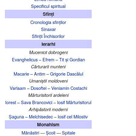
Specificul spiritual
Sfinți
Cronologia sfinților
Sinaxar
Sfinții Închisorilor
Ierarhi
Mucenicii dobrogeni
Evanghelicus
–
Efrem
–
Tit și Gordian
Cărturarii munteni
Macarie
–
Antim
–
Grigorie Dascălul
Umaniștii moldoveni
Varlaam
–
Dosoftei
–
Veniamin Costachi
Mărturisitorii ardeleni
Iorest
–
Sava Brancovici
–
Iosif Mărturisitorul
Arhipăstorii moderni
Șaguna
–
Melchisedec
–
Iosif cel Milostiv
Monahism
Mănăstiri
—
Școli
—
Spitale