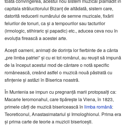
toată convingerea, acestui nou sistem muzical plămădit în
capitala strălucitorului Bizanț de altădată, sistem care,
datorită reducerii numărului de semne muzicale, fixării
felurilor de tonuri, ca și a tempourilor sau tacturilor
(irmologic, stihiraric și papadic) etc., aducea ceva nou în
evoluția firească a acestei arte.
Acești oameni, animați de dorința lor fierbinte de a cânta
„pre limba patriei” și cu ei tot românul, au reușit să impună
de la început acestui mod de cântare o notă specific
românească, creând astfel o muzică nouă păstrată cu
sfințenie și astăzi în Biserica noastră.
În Muntenia se impun cu pregnanță marii protopsalți ca:
Macarie Ieromonahul, care tipărește la Viena, în 1823,
primele cărți de muzică bisericească în
limba română
:
Teoreticonul, Anastasimatariul și Irmologhionul. Prima era
și prima carte de teorie a muzicii bisericești.