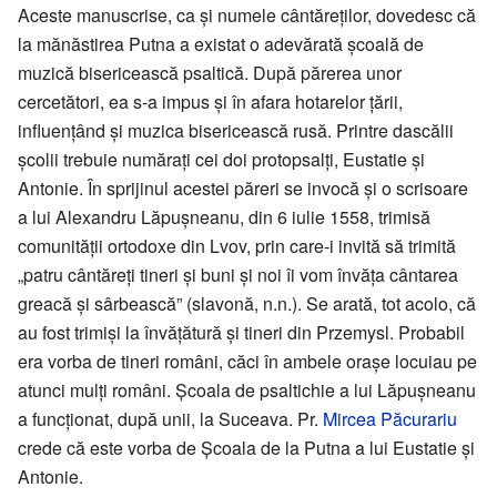
Aceste manuscrise, ca și numele cântăreților, dovedesc că
la mănăstirea Putna a existat o adevărată școală de
muzică bisericească psaltică. După părerea unor
cercetători, ea s-a impus și în afara hotarelor țării,
influențând și muzica bisericească rusă. Printre dascălii
școlii trebuie numărați cei doi protopsalți, Eustatie și
Antonie. În sprijinul acestei păreri se invocă și o scrisoare
a lui Alexandru Lăpușneanu, din 6 iulie 1558, trimisă
comunității ortodoxe din Lvov, prin care-i invită să trimită
„patru cântăreți tineri și buni și noi îi vom învăța cântarea
greacă și sârbească” (slavonă, n.n.). Se arată, tot acolo, că
au fost trimiși la învățătură și tineri din Przemysl. Probabil
era vorba de tineri români, căci în ambele orașe locuiau pe
atunci mulți români. Școala de psaltichie a lui Lăpușneanu
a funcționat, după unii, la Suceava. Pr.
Mircea Păcurariu
crede că este vorba de Școala de la Putna a lui Eustatie și
Antonie.