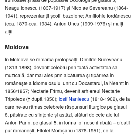
Neagu Ionescu (1837-1917) și Nicolae Severeanu (1864-
1941), reprezentanții școlii buzoiene; Amfilohie Iordănescu
(cca. 1870-cca. 1934), Anton Uncu (1909-1976) și mulți
alții.
Moldova
În Moldova se remarcă protopsalții Dimitrie Suceveanu
(1813-1898), devenit celebru prin toată activitatea sa
muzicală, dar mai ales prin alcătuirea și tipărirea în
românește a Idiomelosului unit cu Doxastarul, la Neamț în
1856/1857; Nectarie Frimu, devenit arhiereul Nectarie
Tripoleos († după 1850);
Iosif Naniescu
(1818-1902), de la
care ne-au rămas celebrele răspunsuri liturgice pe glasul
8, păstrate cu sfințenie și astăzi, alături de cele ale lui
Anton Pann, pe glasul 5, în forma lor neschimbată – creații
pur românești; Filotei Moroșanu (1876-1951), de la