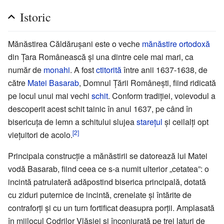
Istoric
Mănăstirea Căldărușani este o veche
mănăstire ortodoxă
din Țara Românească și una dintre cele mai mari, ca
număr de
monahi
. A fost
ctitorită
între anii 1637-1638, de
către
Matei Basarab
, Domnul Țării Românești, fiind ridicată
pe locul unui mai vechi
schit
. Conform tradiției, voievodul a
descoperit acest schit tainic în anul 1637, pe când în
bisericuța de lemn a schitului slujea
starețul
și ceilalți opt
[2]
viețuitori de acolo.
Principala construcție a mănăstirii se datorează lui Matei
vodă Basarab, fiind ceea ce s-a numit ulterior „cetatea”: o
incintă patrulateră adăpostind biserica principală, dotată
cu ziduri puternice de incintă, crenelate și întărite de
contraforți și cu un turn fortificat deasupra porții. Amplasată
în mijlocul Codrilor Vlăsiei și înconjurată pe trei laturi de