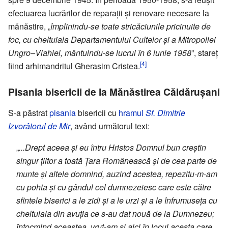
efectuarea lucrărilor de reparații și renovare necesare la
mănăstire, „
împlinindu-se toate stricăciunile pricinuite de
foc, cu cheltuiala Departamentului Cultelor și a Mitropoliei
Ungro–Vlahiei, mântuindu-se lucrul în 6 iunie 1958
”, stareț
[4]
fiind arhimandritul Gherasim Cristea.
Pisania bisericii de la Mănăstirea Căldărușani
S-a păstrat
pisania
bisericii cu
hramul
Sf. Dimitrie
Izvorâtorul de Mir
, având următorul text:
„
...Drept aceea și eu întru Hristos Domnul bun creștin
singur țiitor a toată Țara Românească și de cea parte de
munte și altele domnind, auzind acestea, repezitu-m-am
cu pohta și cu gândul cel dumnezeiesc care este către
sfintele biserici a le zidi și a le urzi și a le înfrumuseța cu
cheltuiala din avuția ce s-au dat nouă de la Dumnezeu;
întocmind aceastea, vrut-am și aici în locul acesta care