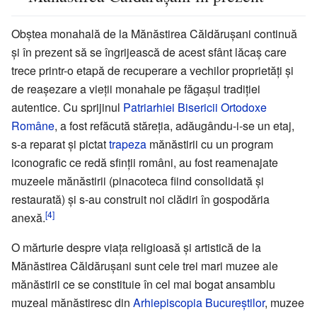
Obștea monahală de la Mănăstirea Căldărușani continuă
și în prezent să se îngrijească de acest sfânt lăcaș care
trece printr-o etapă de recuperare a vechilor proprietăți și
de reașezare a vieții monahale pe făgașul tradiției
autentice. Cu sprijinul
Patriarhiei Bisericii Ortodoxe
Române
, a fost refăcută stăreția, adăugându-i-se un etaj,
s-a reparat și pictat
trapeza
mănăstirii cu un program
iconografic ce redă sfinții români, au fost reamenajate
muzeele mănăstirii (pinacoteca fiind consolidată și
restaurată) și s-au construit noi clădiri în gospodăria
[4]
anexă.
O mărturie despre viața religioasă și artistică de la
Mănăstirea Căldărușani sunt cele trei mari muzee ale
mănăstirii ce se constituie în cel mai bogat ansamblu
muzeal mănăstiresc din
Arhiepiscopia Bucureștilor
, muzee