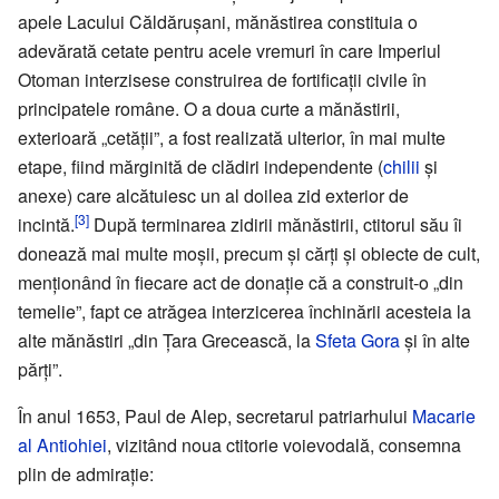
apele Lacului Căldărușani, mănăstirea constituia o
adevărată cetate pentru acele vremuri în care Imperiul
Otoman interzisese construirea de fortificații civile în
principatele române. O a doua curte a mănăstirii,
exterioară „cetății”, a fost realizată ulterior, în mai multe
etape, fiind mărginită de clădiri independente (
chilii
și
anexe) care alcătuiesc un al doilea zid exterior de
[3]
incintă.
După terminarea zidirii mănăstirii, ctitorul său îi
donează mai multe moșii, precum și cărți și obiecte de cult,
menționând în fiecare act de donație că a construit-o „din
temelie”, fapt ce atrăgea interzicerea închinării acesteia la
alte mănăstiri „din Țara Grecească, la
Sfeta Gora
și în alte
părți”.
În anul 1653, Paul de Alep, secretarul patriarhului
Macarie
al Antiohiei
, vizitând noua ctitorie voievodală, consemna
plin de admirație: