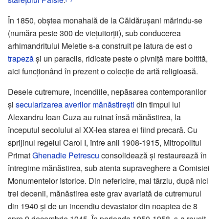
În 1850, obștea monahală de la Căldărușani mărindu-se
(număra peste 300 de viețuitorții), sub conducerea
arhimandritului Meletie s-a construit pe latura de est o
trapeză
și un paraclis, ridicate peste o pivniță mare boltită,
aici funcționând în prezent o colecție de artă religioasă.
Desele cutremure, incendiile, nepăsarea contemporanilor
și
secularizarea averilor mănăstirești
din timpul lui
Alexandru Ioan Cuza au ruinat însă mănăstirea, la
începutul secolului al XX-lea starea ei fiind precară. Cu
sprijinul regelui Carol I, între anii 1908-1915, Mitropolitul
Primat
Ghenadie Petrescu
consolidează și restaurează în
întregime mănăstirea, sub atenta supraveghere a Comisiei
Monumentelor Istorice. Din nefericire, mai târziu, după nici
trei decenii, mănăstirea este grav avariată de cutremurul
din 1940 și de un incendiu devastator din noaptea de 8
spre 9 decembrie 1945. În perioada 1950-1958, s-a reușit