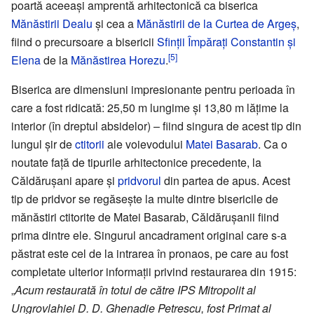
poartă aceeași amprentă arhitectonică ca biserica
Mănăstirii Dealu
și cea a
Mănăstirii de la Curtea de Argeș
,
fiind o precursoare a bisericii
Sfinții Împărați Constantin și
[5]
Elena
de la
Mănăstirea Horezu
.
Biserica are dimensiuni impresionante pentru perioada în
care a fost ridicată: 25,50 m lungime și 13,80 m lățime la
interior (în dreptul absidelor) – fiind singura de acest tip din
lungul șir de
ctitorii
ale voievodului
Matei Basarab
. Ca o
noutate față de tipurile arhitectonice precedente, la
Căldărușani apare și
pridvorul
din partea de apus. Acest
tip de pridvor se regăsește la multe dintre bisericile de
mănăstiri ctitorite de Matei Basarab, Căldărușanii fiind
prima dintre ele. Singurul ancadrament original care s-a
păstrat este cel de la intrarea în pronaos, pe care au fost
completate ulterior informații privind restaurarea din 1915:
„
Acum restaurată în totul de către IPS Mitropolit al
Ungrovlahiei D. D. Ghenadie Petrescu, fost Primat al