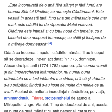
„
Este înconjurată de o apă fără sfârșit și fără fund, are
hramul Sfântul Dimitrie, se numește Căldărușani. Este
vestită în această țară, fiind una din mănăstirile cele mai
mari; este clădită tot de răposatul Matei voievod.
Clădirea este întinsă și cu totul nouă din temelie, cu o
biserică de o nespusă frumusețe, cu chilii și încăperi de
[4]
o măreție domnească
”.
Odată cu trecerea timpului, clădirile mănăstirii au început
să se degradeze. Într-un act datat în 1775, domnitorul
Alexandru Ipsilanti (1774-1782) spunea: „
Din cursul vremii
și din împerecherea întâmplărilor, nu numai buna
orânduiala ce a fost înlăuntru s-a stricat, ci încă și zidurile
s-au prăpădit, fiindcă s-au lipsit de multe din milele ce au
avut
”. Același domnitor a încredințat mănăstirea, pe viață,
arhimandritului
Filaret
,
protosinghelul
de atunci al
Mitropoliei Ungro-Vlahiei. Timp de douăzeci de ani, acesta
va purta de grijă mănăstirii, atât personal, cat și prin