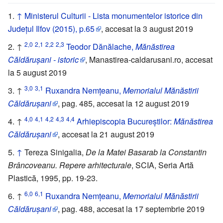
↑
Ministerul Culturii - Lista monumentelor istorice din
Județul Ilfov (2015), p.65
, accesat la 3 august 2019
2,0
2,1
2,2
2,3
↑
Teodor Dănălache,
Mănăstirea
Căldărușani - istoric
, Manastirea-caldarusani.ro, accesat
la 5 august 2019
3,0
3,1
↑
Ruxandra Nemțeanu,
Memorialul Mănăstirii
Căldărușani
, pag. 485, accesat la 12 august 2019
4,0
4,1
4,2
4,3
4,4
↑
Arhiepiscopia Bucureștilor:
Mănăstirea
Căldărușani
, accesat la 21 august 2019
↑
Tereza Sinigalia,
De la Matei Basarab la Constantin
Brâncoveanu. Repere arhitecturale
, SCIA, Seria Artă
Plastică, 1995, pp. 19-23.
6,0
6,1
↑
Ruxandra Nemțeanu,
Memorialul Mănăstirii
Căldărușani
, pag. 488, accesat la 17 septembrie 2019