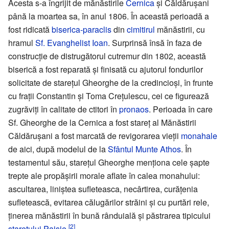
Acesta s-a îngrijit de mănăstirile
Cernica
și Căldărușani
până la moartea sa, în anul 1806. În această perioadă a
fost ridicată
biserica-paraclis
din
cimitirul
mănăstirii, cu
hramul
Sf. Evanghelist Ioan
. Surprinsă însă în faza de
construcție de distrugătorul cutremur din 1802, această
biserică a fost reparată și finisată cu ajutorul fondurilor
solicitate de starețul Gheorghe de la credincioși, în frunte
cu frații Constantin și Toma Crețulescu, cei ce figurează
zugrăviți în calitate de ctitori în
pronaos
. Perioada în care
Sf. Gheorghe de la Cernica a fost stareț al Mănăstirii
Căldărușani a fost marcată de revigorarea vieții
monahale
de aici, după modelul de la
Sfântul Munte Athos
. În
testamentul său, starețul Gheorghe menționa cele șapte
trepte ale propășirii morale aflate în calea monahului:
ascultarea, liniștea sufleteasca, necârtirea, curățenia
sufletească, evitarea călugărilor străini și cu purtări rele,
ținerea mănăstirii în bună rânduială și păstrarea tipicului
[2]
starețului Paisie
.