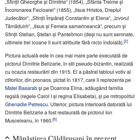
„Sfinții Gheorghe și Dimitrie” (1854), „Sfânta Treime și
Încoronarea Fecioarei” (1855), „Iisus Hristos, Dreptul
Judecător”, „Sfinții Împărați Constantin și Elena”, „Izvorul
Tămăduirii”, „Iisus și Femeia samarineancă”, precum și
Sfinții Stelian, Ștefan și Pantelimon (deși nu sunt semnate,
[2]
ultimele trei icoane îi sunt atribuite fără nicio îndoială).
Pictura actuală este în cea mai mare parte executată de
pictorul Dimitrie Belizarie, în stil pseudo-bizantin, realizată
cu ocazia restaurării din 1915. El a păstrat tabloul votiv al
ctitorilor, din pronaos, pictat în 1817, care îi reprezenta pe
Matei Basarab
și pe Doamna Elina, adăugând familia
regală (regele Carol I și regina Elisabeta), și pe mitropolitul
Ghenadie Petrescu
. Ulterior, pictura interioară datorată lui
Dimitrie Belizarie a fost restaurată de pictorul Ion
[6]
Musceleanu, în 1960.
Mănăstirea Căldărușani în prezent