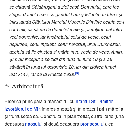
se chiamă Căldărușani a zidi casă Domnului, care loc
singur domnia mea cu gândul l-am găsit întru mărirea și
întru lauda Sfântului Marelui Mucenic Dimitrie celuia ce-i
cură mir, ca să ne fie domniei mele și părinților mei întru
veci pomenire, iar Împăratului celui de vecie, celui
neputred, celui înțelept, celui nevăzut, unul Dumnezeu,
aceluia să fie cinstea și măria întru vecia de veac. Amin.
Și s-au început a se zidi din luna lui iulie 10 și s-au
săvârșit în luna lui octombrie 20, iar din zidirea lumei
[3]
leat 7147, iar de la Hristos 1638
.
Arhitectură
Biserica principală a mănăstirii, cu
hramul
Sf. Dimitrie
Izvorâtorul de Mir
, impresionează și în prezent prin măreția
și frumusețea sa. Construită în plan treflat, cu trei turle (una
deasupra
naosului
și două deasupra
pronaosului
), ea