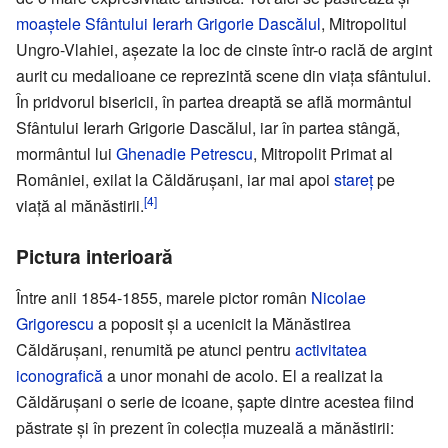
moaștele
Sfântului Ierarh Grigorie Dascălul
, Mitropolitul
Ungro-Vlahiei, așezate la loc de cinste într-o raclă de argint
aurit cu medalioane ce reprezintă scene din viața sfântului.
În pridvorul bisericii, în partea dreaptă se află mormântul
Sfântului Ierarh Grigorie Dascălul, iar în partea stângă,
mormântul lui
Ghenadie Petrescu
, Mitropolit Primat al
României, exilat la Căldărușani, iar mai apoi
stareț
pe
[4]
viață al mănăstirii.
Pictura interioară
Între anii 1854-1855, marele pictor român
Nicolae
Grigorescu
a poposit și a ucenicit la Mănăstirea
Căldărușani, renumită pe atunci pentru
activitatea
iconografică
a unor monahi de acolo. El a realizat la
Căldărușani o serie de icoane, șapte dintre acestea fiind
păstrate și în prezent în colecția muzeală a mănăstirii: