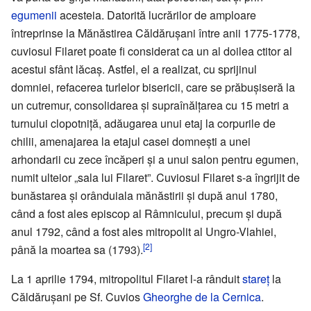
egumenii
acesteia. Datorită lucrărilor de amploare
întreprinse la Mănăstirea Căldărușani între anii 1775-1778,
cuviosul Filaret poate fi considerat ca un al doilea ctitor al
acestui sfânt lăcaș. Astfel, el a realizat, cu sprijinul
domniei, refacerea turlelor bisericii, care se prăbușiseră la
un cutremur, consolidarea și supraînălțarea cu 15 metri a
turnului clopotniță, adăugarea unui etaj la corpurile de
chilii, amenajarea la etajul casei domnești a unei
arhondarii cu zece încăperi și a unui salon pentru egumen,
numit ulteior „sala lui Filaret”. Cuviosul Filaret s-a îngrijit de
bunăstarea și orânduiala mănăstirii și după anul 1780,
când a fost ales episcop al Râmnicului, precum și după
anul 1792, când a fost ales mitropolit al Ungro-Vlahiei,
[2]
până la moartea sa (1793).
La 1 aprilie 1794, mitropolitul Filaret l-a rânduit
stareț
la
Căldărușani pe Sf. Cuvios
Gheorghe de la Cernica
.