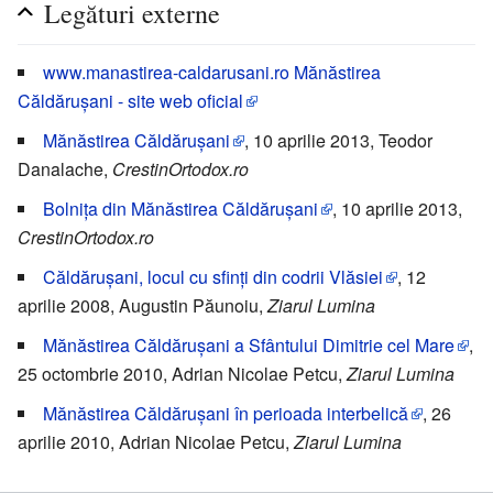
Legături externe
www.manastirea-caldarusani.ro Mănăstirea
Căldărușani - site web oficial
Mănăstirea Căldărușani
, 10 aprilie 2013, Teodor
Danalache,
CrestinOrtodox.ro
Bolnița din Mănăstirea Căldărușani
, 10 aprilie 2013,
CrestinOrtodox.ro
Căldărușani, locul cu sfinți din codrii Vlăsiei
, 12
aprilie 2008, Augustin Păunoiu,
Ziarul Lumina
Mănăstirea Căldărușani a Sfântului Dimitrie cel Mare
,
25 octombrie 2010, Adrian Nicolae Petcu,
Ziarul Lumina
Mănăstirea Căldărușani în perioada interbelică
, 26
aprilie 2010, Adrian Nicolae Petcu,
Ziarul Lumina