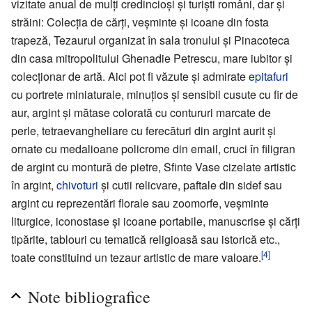
vizitate anual de mulți credincioși și turiști români, dar și
străini: Colecția de cărți, veșminte și icoane din fosta
trapeză, Tezaurul organizat în sala tronului și Pinacoteca
din casa mitropolitului Ghenadie Petrescu, mare iubitor și
colecționar de artă. Aici pot fi văzute și admirate
epitafuri
cu portrete miniaturale, minuțios și sensibil cusute cu fir de
aur, argint și mătase colorată cu contururi marcate de
perle, tetraevangheliare cu ferecături din argint aurit și
ornate cu medalioane policrome din email, cruci în filigran
de argint cu montură de pietre, Sfinte Vase cizelate artistic
în argint,
chivoturi
și cutii relicvare, paftale din sidef sau
argint cu reprezentări florale sau zoomorfe, veșminte
liturgice, iconostase și icoane portabile, manuscrise și cărți
tipărite, tablouri cu tematică religioasă sau istorică etc.,
[4]
toate constituind un tezaur artistic de mare valoare.
Note bibliografice