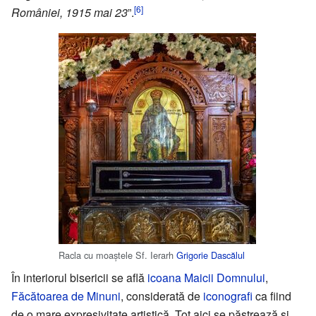
[6]
României, 1915 mai 23
”.
Racla cu moaștele Sf. Ierarh
Grigorie Dascălul
În interiorul bisericii se află
icoana
Maicii Domnului
,
Făcătoarea de Minuni
, considerată de
iconografi
ca fiind
de o mare expresivitate artistică. Tot aici se păstrează și