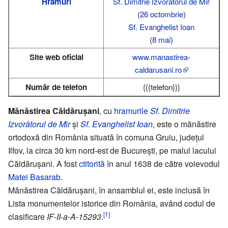
Hramuri
Sf. Dimitrie Izvorâtorul de Mir
(
26 octombrie
)
Sf. Evanghelist Ioan
(
8 mai
)
Site web oficial
www.manastirea-
caldarusani.ro
Număr de telefon
{{{telefon}}}
Mănăstirea Căldărușani
, cu
hramurile
Sf. Dimitrie
Izvorâtorul de Mir
și
Sf. Evanghelist Ioan
, este o mănăstire
ortodoxă din România situată în comuna Gruiu, județul
Ilfov, la circa 30 km nord-est de București, pe malul lacului
Căldărușani. A fost
ctitorită
în anul 1638 de către voievodul
Matei Basarab
.
Mănăstirea Căldărușani, în ansamblul ei, este inclusă în
Lista monumentelor istorice din România, având codul de
[1]
clasificare
IF-II-a-A-15293
.