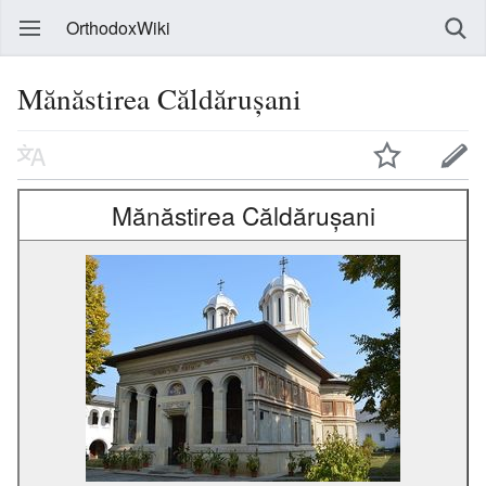
OrthodoxWiki
Mănăstirea Căldărușani
Mănăstirea Căldărușani