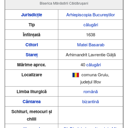
Biserica Mănăstirii Căldărușani
Jurisdicție
Arhiepiscopia Bucureștilor
Tip
călugări
Înființată
1638
Ctitori
Matei Basarab
Stareț
Arhimandrit Lavrentie Gâță
Mărime aprox.
40
călugări
Localizare
comuna Gruiu,
județul Ilfov
Limba liturgică
română
Cântarea
bizantină
Schituri, metocuri și
chilii