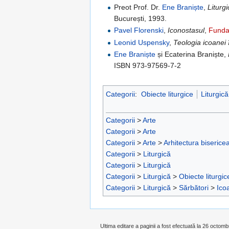
Preot Prof. Dr.
Ene Braniște
,
Liturg
București, 1993.
Pavel Florenski
,
Iconostasul
,
Funda
Leonid Uspensky
,
Teologia icoanei 
Ene Braniște
și Ecaterina Braniște,
ISBN 973-97569-7-2
Categorii
:
Obiecte liturgice
Liturgică
Categorii
>
Arte
Categorii
>
Arte
Categorii
>
Arte
>
Arhitectura biserice
Categorii
>
Liturgică
Categorii
>
Liturgică
Categorii
>
Liturgică
>
Obiecte liturgic
Categorii
>
Liturgică
>
Sărbători
>
Ico
Ultima editare a paginii a fost efectuată la 26 octomb