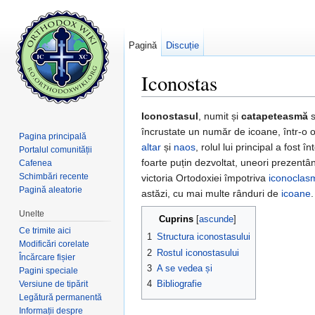
Pagină
Discuție
Iconostas
Salt la:
navigare
,
căutare
Iconostasul
, numit și
catapeteasmă
încrustate un număr de icoane, într-o or
Pagina principală
altar
și
naos
, rolul lui principal a fost
Portalul comunității
foarte puțin dezvoltat, uneori prezent
Cafenea
Schimbări recente
victoria Ortodoxiei împotriva
iconoclas
Pagină aleatorie
astăzi, cu mai multe rânduri de
icoane
.
Unelte
Cuprins
[
ascunde
]
Ce trimite aici
1
Structura iconostasului
Modificări corelate
2
Rostul iconostasului
Încărcare fișier
3
A se vedea și
Pagini speciale
4
Bibliografie
Versiune de tipărit
Legătură permanentă
Informații despre