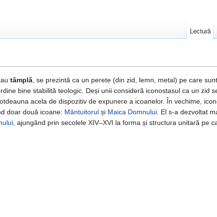
Lectură
sau
tâmplă
, se prezintă ca un perete (din zid, lemn, metal) pe care sun
dine bine stabilită teologic. Deși unii consideră iconostasul ca un zid s
 întotdeauna acela de dispozitiv de expunere a icoanelor. În vechime, icon
ând doar două icoane:
Mântuitorul
și
Maica Domnului
. El s-a dezvoltat m
mului
, ajungând prin secolele XIV–XVI la forma și structura unitară pe 