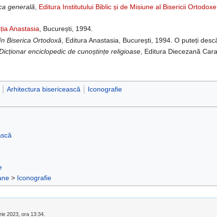
ica generală
,
Editura Institutului Biblic și de Misiune al Bisericii Ortod
ția Anastasia
, București, 1994.
în Biserica Ortodoxă
, Editura Anastasia, București, 1994. O puteți des
Dicționar enciclopedic de cunoștințe religioase
, Editura Diecezană Car
Arhitectura bisericească
Iconografie
ască
e
ane
>
Iconografie
rie 2023, ora 13:34.