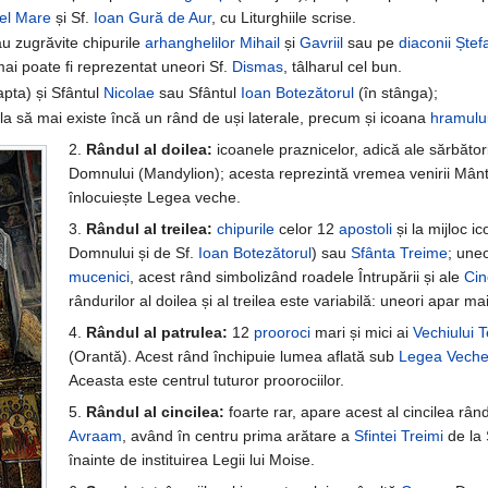
cel Mare
și Sf.
Ioan Gură de Aur
, cu Liturghiile scrise.
au zugrăvite chipurile
arhanghelilor
Mihail
și
Gavriil
sau pe
diaconii
Ștef
ai poate fi reprezentat uneori Sf.
Dismas
, tâlharul cel bun.
apta) și Sfântul
Nicolae
sau Sfântul
Ioan Botezătorul
(în stânga);
pla să mai existe încă un rând de uși laterale, precum și icoana
hramulu
2.
Rândul al doilea:
icoanele praznicelor, adică ale sărbător
Domnului (Mandylion); acesta reprezintă vremea venirii Mântui
înlocuiește Legea veche.
3.
Rândul al treilea:
chipurile
celor 12
apostoli
și la mijloc i
Domnului și de Sf.
Ioan Botezătorul
) sau
Sfânta Treime
; uneo
mucenici
, acest rând simbolizând roadele Întrupării și ale
Cin
rândurilor al doilea și al treilea este variabilă: uneori apar mai
4.
Rândul al patrulea:
12
prooroci
mari și mici ai
Vechiului 
(Orantă). Acest rând închipuie lumea aflată sub
Legea Vech
Aceasta este centrul tuturor proorociilor.
5.
Rândul al cincilea:
foarte rar, apare acest al cincilea rând
Avraam
, având în centru prima arătare a
Sfintei Treimi
de la 
înainte de instituirea Legii lui Moise.