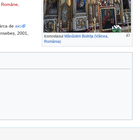
oxe Române
,
cărca de
aici
ansebeș, 2001,
Iconostasul
Mănăstirii Bistrița (Vâlcea,
România)