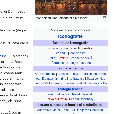
ăile lui Dumnezeu
care se roagă
Iconostasul unei biserici din Moscova
 de icoane (de jos
Acest articol face parte din seria
Iconografie
gătura între cer și
Noțiuni de iconografie
Icoană
|
Iconografie
|
Iconostas
Iconodul
|
Iconoclasm
runcul
(în stânga)
Diptic
|
Erminie
|
Icoane pe sticlă
|
or împărătești;
Rânduiala de sfințire a icoanei
 tron, ori ca
Istorie și tradiție
tă icoana Maicii
Andrei Rubliov
|
Apostolul Luca
|
Dionisie din Furna
oporții mari și
Ioan Damaschin
|
Irina Împărăteasa
|
Sava cel Nou
Sinodul VII Ecumenic
|
Teodor Studitul
|
Teodora a II-a
in iconografia
Teologia icoanei
nului — sunt
Paul Evdokimov
|
Pavel Florenski
erică. În al doilea
Nikolai Ozolin
|
Leonid Uspensky
ici, ele sunt
Icoane cunoscute: istorie și simbolistică
Adormirea Maicii Domnului
|
Înălțarea Domnului
pot apărea, în