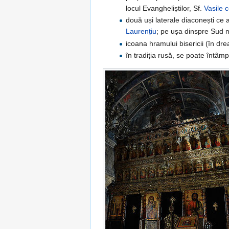
locul Evangheliștilor, Sf.
Vasile 
două uși laterale diaconești ce 
Laurențiu
; pe ușa dinspre Sud m
icoana hramului bisericii (în dre
în tradiția rusă, se poate întâm