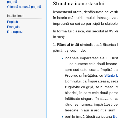
Structura iconostasului
pagină
Citează această pagină
Iconostasul arată, desfășurată pe vert
În alte limbi
în istoria mântuirii omului. Întreaga vi
English
împreună cu cei ce participă la slujbele
Français
În forma lui clasică, din secolul al XVI
Български
în sus):
1.
Rândul întâi
simbolizează Biserica lu
pământ și cuprinde:
icoanele împărătești ale lui Hrist
— se numesc cele două icoane ma
spre sud este icoana împărăteas
Prooroc și Învățător, cu
Sfânta 
Domnului, ca Împărăteasă, șezân
zugrăvite cu grijă, se numesc împ
bisericii, în care cele două per
înfățișate singure, în slava lor ce
rând, se numesc împărătești pent
ferecate în aur și argint și sun
porțile împărătești cu icoana
Bun