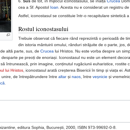
6.
Sus
de tot, în mijlocul iconostasului, se înalță
Crucea
Domnu
cea a Sf. Apostol
Ioan
. Acesta nu e considerat un registru de 
Astfel, iconostasul se constituie într-o recapitulare sintetică a 
Rostul iconostasului
Trebuie observat că fiecare rând reprezintă o perioadă de tim
din istoria mântuirii omului, rânduri străjuite de o parte, jos,
r de altă parte, sus, de
Crucea
lui Hristos. Nu este vorba despre un sim
desparte pe preoți de enoriași. Iconostasul nu este un element decorat
e să întrunească, prin imagine, conținutul rugăciunii euharistice, rostite 
ul lui Hristos
, iconostasul arată creșterea Bisericii în timp și viața ei. As
 unire, de întrepătrundere între
altar
și
naos
, între
veșnicie
și vremelnic
ică
.
bizantine
, editura Sophia, București, 2000, ISBN 973-99692-0-8.