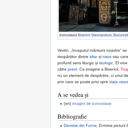
Iconostasul
Bisericii Stavropoleos, București
Vestiri, „începutul mântuirii noastre” ia
despărțitor dintre
altar
și
naos
sau care 
profund sens liturgic și
teologic
. El vin
către
preot
. Ca imagine a Bisericii,
Trup
nu un element de despărțire, ci unul de
prin care se poate privi spre
viața veșn
A se vedea și
(en)
imagini de iconostase
Bibliografie
Dionisie din Furna
,
Erminia picturii 