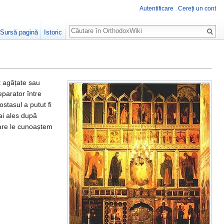
Autentificare
Cereți un cont
Căutare
Sursă pagină
Istoric
t agățate sau
eparator între
ostasul a putut fi
ai ales după
care le cunoaștem