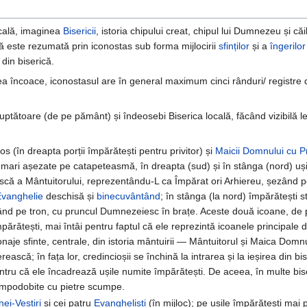
icală, imaginea
Bisericii
, istoria chipului creat, chipul lui Dumnezeu și c
ață este rezumată prin iconostas sub forma mijlocirii
sfinților
și a
îngerilor
 din biserică.
-lea încoace, iconostasul are în general maximum cinci rânduri/ registre
ptătoare (de pe pământ) și îndeosebi Biserica locală, făcând vizibilă le
os (în dreapta porții împărătești pentru privitor) și
Maicii Domnului cu P
ri așezate pe catapeteasmă, în dreapta (sud) și în stânga (nord) ușil
că a Mântuitorului, reprezentându-L ca Împărat ori Arhiereu, șezând pe
Evanghelie
deschisă și
binecuvântând
; în stânga (la nord) împărătești s
d pe tron, cu pruncul Dumnezeiesc în brațe. Aceste două icoane, de pr
ărătești, mai întâi pentru faptul că ele reprezintă icoanele principale d
sonaje sfinte, centrale, din istoria mântuirii — Mântuitorul și Maica Dom
rească; în fața lor, credincioșii se închină la intrarea și la ieșirea din bis
ru că ele încadrează ușile numite împărătești. De aceea, în multe biser
t împodobite cu pietre scumpe.
ei-Vestiri
și cei patru
Evangheliști
(în mijloc); pe ușile împărătești mai 