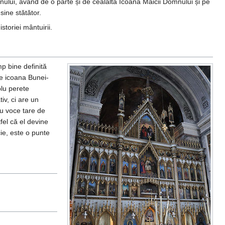
lui, având de o parte și de cealaltă Icoana Maicii Domnului și pe
sine stătător.
istoriei mântuirii.
p bine definită
 de icoana Bunei-
plu perete
iv, ci are un
cu voce tare de
tfel că el devine
ie, este o punte