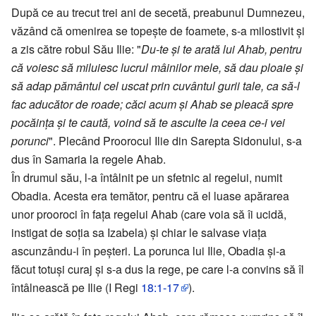
După ce au trecut trei ani de secetă, preabunul Dumnezeu,
văzând că omenirea se topește de foamete, s-a milostivit și
a zis către robul Său Ilie: "
Du-te și te arată lui Ahab, pentru
că voiesc să miluiesc lucrul mâinilor mele, să dau ploaie și
să adap pământul cel uscat prin cuvântul gurii tale, ca să-l
fac aducător de roade; căci acum și Ahab se pleacă spre
pocăința și te caută, voind să te asculte la ceea ce-i vei
porunci
". Plecând Proorocul Ilie din Sarepta Sidonului, s-a
dus în Samaria la regele Ahab.
În drumul său, l-a întâlnit pe un sfetnic al regelui, numit
Obadia. Acesta era temător, pentru că el luase apărarea
unor prooroci în fața regelui Ahab (care voia să îi ucidă,
instigat de soția sa Izabela) și chiar le salvase viața
ascunzându-i în peșteri. La porunca lui Ilie, Obadia și-a
făcut totuși curaj și s-a dus la rege, pe care l-a convins să îl
întâlnească pe Ilie (I Regi
18:1-17
).