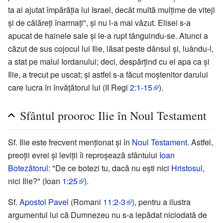
ta ai ajutat împărăția lui Israel, decât multă mulțime de viteji
și de călăreți înarmați", și nu l-a mai văzut. Elisei s-a
apucat de hainele sale și le-a rupt tânguindu-se. Atunci a
căzut de sus cojocul lui Ilie, lăsat peste dânsul și, luându-l,
a stat pe malul Iordanului; deci, despărțind cu el apa ca și
Ilie, a trecut pe uscat; și astfel s-a făcut moștenitor darului
care lucra în învățătorul lui (II Regi
2:1-15
).
Sfântul prooroc Ilie în Noul Testament
Sf. Ilie este frecvent menționat și în
Noul Testament
. Astfel,
preoții evrei și leviții îi reproșează sfântului
Ioan
Botezătorul
: "De ce botezi tu, dacă nu ești nici
Hristosul
,
nici Ilie?" (Ioan
1:25
).
Sf.
Apostol Pavel
(Romani
11:2-3
), pentru a ilustra
argumentul lui că Dumnezeu nu s-a lepădat niciodată de