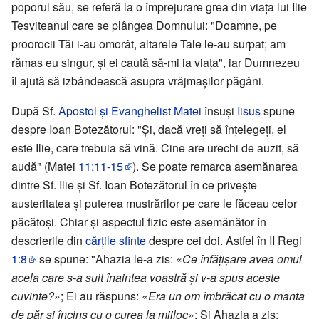
poporul său, se referă la o împrejurare grea din viața lui Ilie
Tesviteanul care se plângea Domnului: "Doamne, pe
proorocii Tăi i-au omorât, altarele Tale le-au surpat; am
rămas eu singur, și ei caută să-mi ia viața", iar Dumnezeu
îl ajută să izbândească asupra vrăjmașilor păgâni.
După Sf.
Apostol și Evanghelist Matei
însuși
Iisus
spune
despre Ioan Botezătorul: "Şi, dacă vreți să înțelegeți, el
este Ilie, care trebuia să vină. Cine are urechi de auzit, să
audă" (Matei
11:11-15
). Se poate remarca asemănarea
dintre Sf. Ilie și Sf. Ioan Botezătorul în ce privește
austeritatea și puterea mustrărilor pe care le făceau celor
păcătoși. Chiar și aspectul fizic este asemănător în
descrierile din
cărțile sfinte
despre cei doi. Astfel în II Regi
1:8
se spune: "Ahazia le-a zis: «
Ce înfățișare avea omul
acela care s-a suit înaintea voastră și v-a spus aceste
cuvinte?
»; Ei au răspuns: «
Era un om îmbrăcat cu o manta
de păr și încins cu o curea la mijloc
»; Şi Ahazia a zis: