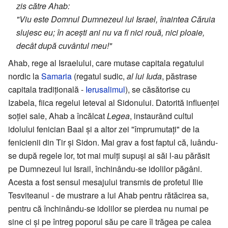
zis către Ahab:
"Viu este Domnul Dumnezeul lui Israel, înaintea Căruia
slujesc eu; în acești ani nu va fi nici rouă, nici ploaie,
decât după cuvântul meu!"
Ahab, rege al Israelului, care mutase capitala regatului
nordic la
Samaria
(regatul sudic,
al lui Iuda
, păstrase
capitala tradițională -
Ierusalimul
), se căsătorise cu
Izabela, fiica regelui Ieteval al Sidonului. Datorită influenței
soției sale, Ahab a încălcat
Legea
, instaurând cultul
idolului fenician Baal și a altor zei "împrumutați" de la
fenicienii din Tir și Sidon. Mai grav a fost faptul că, luându-
se după regele lor, tot mai mulți supuși ai săi l-au părăsit
pe Dumnezeul lui Israil, închinându-se idolilor păgâni.
Acesta a fost sensul mesajului transmis de profetul Ilie
Tesviteanul - de mustrare a lui Ahab pentru rătăcirea sa,
pentru că închinându-se idolilor se pierdea nu numai pe
sine ci și pe întreg poporul său pe care îl trăgea pe calea