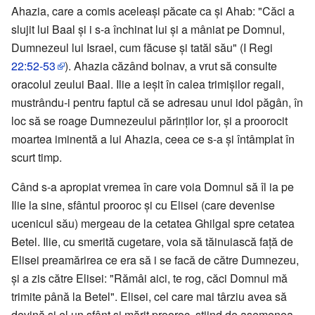
Ahazia, care a comis aceleași păcate ca și Ahab: "Căci a
slujit lui Baal și i s-a închinat lui și a mâniat pe Domnul,
Dumnezeul lui Israel, cum făcuse și tatăl său" (I Regi
22:52-53
). Ahazia căzând bolnav, a vrut să consulte
oracolul zeului Baal. Ilie a ieșit în calea trimișilor regali,
mustrându-i pentru faptul că se adresau unui idol păgân, în
loc să se roage Dumnezeului părinților lor, și a proorocit
moartea iminentă a lui Ahazia, ceea ce s-a și întâmplat în
scurt timp.
Când s-a apropiat vremea în care voia Domnul să îl ia pe
Ilie la sine, sfântul prooroc și cu Elisei (care devenise
ucenicul său) mergeau de la cetatea Ghilgal spre cetatea
Betel. Ilie, cu smerită cugetare, voia să tăinuiască față de
Elisei preamărirea ce era să i se facă de către Dumnezeu,
și a zis către Elisei: "Rămâi aici, te rog, căci Domnul mă
trimite până la Betel". Elisei, cel care mai târziu avea să
devină și el un sfânt și mărit prooroc, știind de asemenea