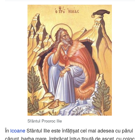
Sfântul Prooroc Ilie
În
icoane
Sfântul Ilie este înfățișat cel mai adesea cu părul
cărunt, barba mare, îmbrăcat într-o ținută de ascet, cu cojoc