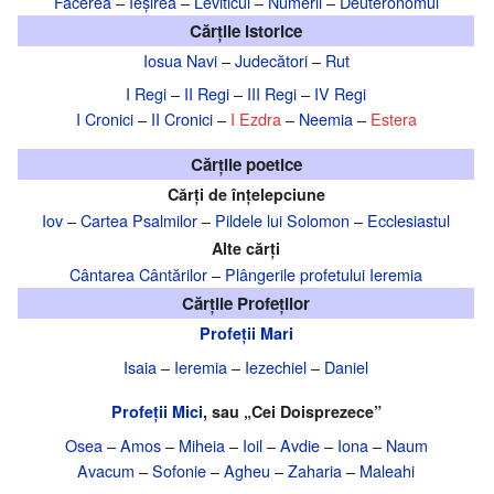
Facerea
–
Ieșirea
–
Leviticul
–
Numerii
–
Deuteronomul
Cărțile istorice
Iosua Navi
–
Judecători
–
Rut
I Regi
–
II Regi
–
III Regi
–
IV Regi
I Cronici
–
II Cronici
–
I Ezdra
–
Neemia
–
Estera
Cărțile poetice
Cărți de înțelepciune
Iov
–
Cartea Psalmilor
–
Pildele lui Solomon
–
Ecclesiastul
Alte cărți
Cântarea Cântărilor
–
Plângerile profetului Ieremia
Cărțile Profeților
Profeții Mari
Isaia
–
Ieremia
–
Iezechiel
–
Daniel
Profeții Mici
, sau „Cei Doisprezece”
Osea
–
Amos
–
Miheia
–
Ioil
–
Avdie
–
Iona
–
Naum
Avacum
–
Sofonie
–
Agheu
–
Zaharia
–
Maleahi