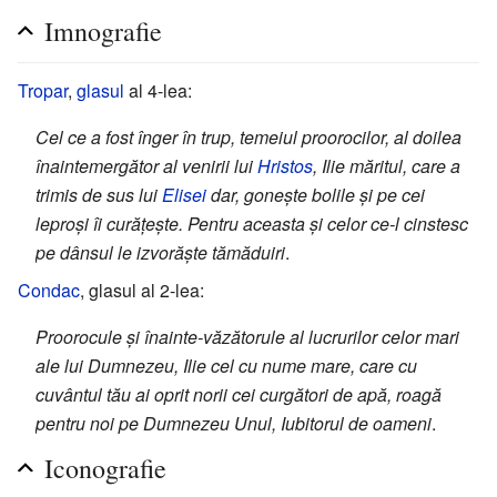
Imnografie
Tropar
,
glasul
al 4-lea:
Cel ce a fost înger în trup, temeiul proorocilor, al doilea
înaintemergător al venirii lui
Hristos
, Ilie măritul, care a
trimis de sus lui
Elisei
dar, gonește bolile și pe cei
leproși îi curățește. Pentru aceasta și celor ce-l cinstesc
pe dânsul le izvorăște tămăduiri
.
Condac
, glasul al 2-lea:
Proorocule și înainte-văzătorule al lucrurilor celor mari
ale lui Dumnezeu, Ilie cel cu nume mare, care cu
cuvântul tău ai oprit norii cei curgători de apă, roagă
pentru noi pe Dumnezeu Unul, Iubitorul de oameni
.
Iconografie