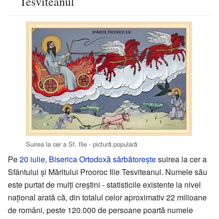
Tesviteanul
Suirea la cer a Sf. Ilie - pictură populară
Pe
20 iulie
,
Biserica Ortodoxă
sărbătorește
suirea la cer a
Sfântului și Măritului Prooroc Ilie Tesviteanul. Numele său
este purtat de mulți creștini - statisticile existente la nivel
național arată că, din totalul celor aproximativ 22 milioane
de români, peste 120.000 de persoane poartă numele