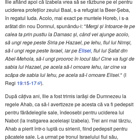
Ilie aflând apoi că Izabela vrea să se răzbune pe el pentru
uciderea profeților zeului Baal, s-a refugiat la Beer-Şeba,
în regatul Iuda. Acolo, mai exact pe muntele Horeb, i s-a
arătat din nou Domnul, spunându-i: "
Mergi și întoarce-te pe
calea ta prin pustiu la Damasc și, când vei ajunge acolo,
să ungi rege peste Siria pe Hazael, pe Iehu, fiul lui Nimși,
să-l ungi rege peste Israel, iar pe
Elisei
, fiul lui Şafat din
Abel-Mehola, să-l ungi prooroc în locul tău! Cine va fugi de
sabia lui Hazael, pe acela să-l omoare Iehu, iar cine va
scăpa de sabia lui Iehu, pe acela să-l omoare Elisei.
" (I
Regi
19:15-17
).
După câțiva ani, Ilie a fost trimis iarăși de Dumnezeu la
regele Ahab, ca să-l avertizeze pe acesta că va fi pedepsit
pentru fărădelegile sale, îndeosebi pentru uciderea lui
Nabot (la instigarea aceleiași Izabela). Trei ani mai târziu,
Ahab a pierit într-o luptă cu sirienii, fiind pedepsit pentru
păcatele sale. L-a urmat pe tronul Israelului fiul său,