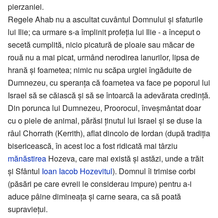
pierzaniei.
Regele Ahab nu a ascultat cuvântul Domnului și sfaturile
lui Ilie; ca urmare s-a împlinit profeția lui Ilie - a început o
secetă cumplită, nicio picatură de ploaie sau măcar de
rouă nu a mai picat, urmând nerodirea lanurilor, lipsa de
hrană și foametea; nimic nu scăpa urgiei îngăduite de
Dumnezeu, cu speranța că foametea va face pe poporul lui
Israel să se căiască și să se întoarcă la adevărata credință.
Din porunca lui Dumnezeu, Proorocul, înveșmântat doar
cu o piele de animal, părăsi ținutul lui Israel și se duse la
râul Chorrath (Kerrith), aflat dincolo de Iordan (după tradiția
bisericească, în acest loc a fost ridicată mai târziu
mănăstirea
Hozeva, care mai există și astăzi, unde a trăit
și Sfântul
Ioan Iacob Hozevitul
). Domnul îi trimise corbi
(păsări pe care evreii le considerau impure) pentru a-i
aduce pâine dimineața și carne seara, ca să poată
supraviețui.