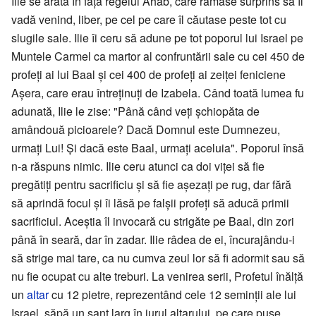
Ilie se arătă în fața regelui Ahab, care rămase surprins să îl
vadă venind, liber, pe cel pe care îl căutase peste tot cu
slugile sale. Ilie îi ceru să adune pe tot poporul lui Israel pe
Muntele Carmel ca martor al confruntării sale cu cei 450 de
profeți ai lui Baal și cei 400 de profeți ai zeiței feniciene
Așera, care erau întreținuți de Izabela. Când toată lumea fu
adunată, Ilie le zise: "Până când veți șchiopăta de
amândouă picioarele? Dacă Domnul este Dumnezeu,
urmați Lui! Şi dacă este Baal, urmați aceluia". Poporul însă
n-a răspuns nimic. Ilie ceru atunci ca doi viței să fie
pregătiți pentru sacrificiu și să fie așezați pe rug, dar fără
să aprindă focul și îi lăsă pe falșii profeți să aducă primii
sacrificiul. Aceștia îl invocară cu strigăte pe Baal, din zori
până în seară, dar în zadar. Ilie râdea de ei, încurajându-i
să strige mai tare, ca nu cumva zeul lor să fi adormit sau să
nu fie ocupat cu alte treburi. La venirea serii, Profetul înălță
un
altar
cu 12 pietre, reprezentând cele 12 seminții ale lui
Israel, săpă un șanț larg în jurul altarului, pe care puse