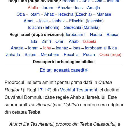
Roboam
–
Abia
–
Asa
–
Iosafat
Regi Iuda (după diviziune):
Atalia
–
Ioram
–
Ahazia
–
Ioas
–
Amația
Ozia
–
Iotam
–
Ahaz
–
Iezechia (Ezechia)
–
Manase
Amon
–
Iosia
–
Ioahaz
–
Eliachim
(
Ioiachim
)
Ioiachin
(
Iehonia
) –
Sedechia
(
Matania
)
Ieroboam I
–
Nadab
–
Baeșa
Regi Israel (după diviziune):
Ela
–
Zimri
–
Omri
–
Ahab
–
Izabela
Ahazia
–
Ioram
–
Iehu
–
Ioahaz
–
Ioas
–
Ieroboam al II-lea
Zaharia
–
Șalum
–
Menahem
–
Pecahia
–
Pecah
–
Osea (rege)
Descoperiri arheologice biblice
Editați această casetă
Proorocul Ilie este amintit pentru prima dată în
Cartea
Regilor I
(I Regi
17:1
) din
Vechiul Testament
, el ducând
Cuvântul Domnului către regele Ahab al Israelului. Este
supranumit
Tesviteanul
(sau
Tișbitul
) deoarece era originar
din cetatea Tesba.
Atunci Ilie Tesviteanul, prooroc din Tesba Galaadului, a