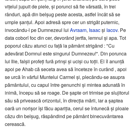
vițelul jupuit de piele, și porunci să fie vărsată, în trei
rânduri, apă din belșug peste acesta, astfel încât să se
umple șanțul. Apoi adresă spre cer un strigăt puternic,
invocându-l pe Dumnezeul lui
Avraam
,
Isaac
și
Iacov
. Pe
data coborî foc din cer, devorând jertfa, lemnul și apa. Tot
poporul căzu atunci cu față la pământ strigând : "Cu
adevărat Domnul este singurul Dumnezeu!". Din porunca
lui Ilie, falșii profeți fură prinși și uciși cu toții. El îl anunță
apoi pe Ahab că seceta avea să înceteze în curând , apoi
se urcă în vârful Muntelui Carmel și, plecându-se asupra
pământului, cu capul între genunchi și mintea adunată în
inimă, începu să se roage. De șapte ori trimise pe slujitorul
său să privească orizontul, în direcția mării, iar a șaptea
oară un norișor își făcu apariția, cerul se întunecă și ploaie
căzu din belșug, răspândind pe pământ binecuvântarea
cerească.