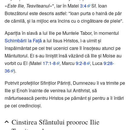
«
Este Ilie, Tesviteanul
»", iar în Matei
3:4
Sf. Ioan
Botezătorul este descris astfel: "Ioan purta o haină de păr
de cămilă, și la mijloc era încins cu o cingătoare de piele".
Apariția în slavă a lui Ilie pe Muntele Tabor, în momentul
Schimbării la Față
a lui Iisus Hristos, i-a uimit și
înspăimântat pe cei trei ucenici care îl însoțeau atunci pe
Mântuitorul. Ei s-au liniștit însă văzând că Ilie și Moise au
vorbit cu El (Matei
17:1-8
, Marcu
9:2-8
, Luca
9:28-
36
).
Potrivit profețiilor Sfinților Părinți, Dumnezeu îi va trimite pe
Ilie și Enoh înainte de venirea lui Antihrist, să
mărturisească pentru Hristos pe pământ și pentru a îi întări
pe cei credincioși.
Cinstirea Sfântului prooroc Ilie