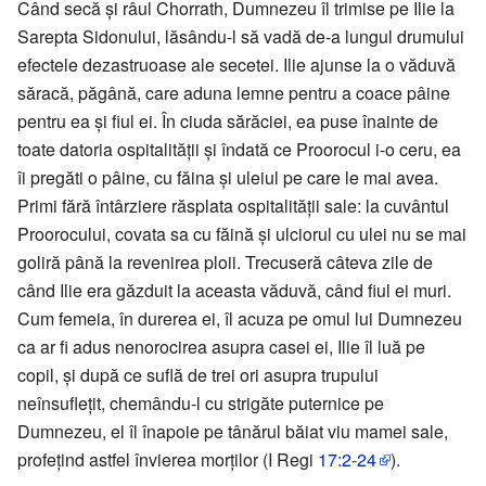
Când secă și râul Chorrath, Dumnezeu îl trimise pe Ilie la
Sarepta Sidonului, lăsându-l să vadă de-a lungul drumului
efectele dezastruoase ale secetei. Ilie ajunse la o văduvă
săracă, păgână, care aduna lemne pentru a coace pâine
pentru ea și fiul ei. În ciuda sărăciei, ea puse înainte de
toate datoria ospitalității și îndată ce Proorocul i-o ceru, ea
îi pregăti o pâine, cu făina și uleiul pe care le mai avea.
Primi fără întârziere răsplata ospitalității sale: la cuvântul
Proorocului, covata sa cu făină și ulciorul cu ulei nu se mai
goliră până la revenirea ploii. Trecuseră câteva zile de
când Ilie era găzduit la aceasta văduvă, când fiul ei muri.
Cum femeia, în durerea ei, îl acuza pe omul lui Dumnezeu
ca ar fi adus nenorocirea asupra casei ei, Ilie îl luă pe
copil, și după ce suflă de trei ori asupra trupului
neînsuflețit, chemându-l cu strigăte puternice pe
Dumnezeu, el îl înapoie pe tânărul băiat viu mamei sale,
profețind astfel învierea morților (I Regi
17:2-24
).