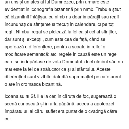
un uns și un ales al lui Dumnezeu, prin urmare este
evidențiat în iconografia bizantină prin nimb. Trebuie știut
că bizantinii înfățișau cu nimb nu doar împărații sau regii
încununați de sfințenie și trecuți în calendare, ci pe toți
regii. Nimbul regal se pictează la fel ca și cel al sfinților,
dar sunt și excepții, cum este cea de față, când se
operează o diferențiere, pentru a scoate în relief o
modificare semantică: aici regele în cauză este un rege
care se îndepărtase de voia Domnului, deci nimbul său nu
mai este la fel de strălucitor ca și al sfântului. Aceste
diferențieri sunt vizibile datorită supremației pe care aurul
o are în cromatica bizantină.
Icoana suirii Sf. Ilie la cer, în căruța de foc, sugerează o
scenă cunoscută și în arta păgână, aceea a apoteozei
împăratului, al cărui suflet era purtat de o cvadrigă către
cer.