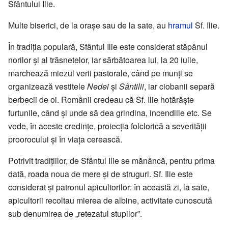
Sfântului Ilie.
Multe biserici, de la orașe sau de la sate, au
hramul
Sf. Ilie.
În tradiția populară, Sfântul Ilie este considerat stăpânul
norilor și al trăsnetelor, iar sărbătoarea lui, la 20 iulie,
marchează miezul verii pastorale, când pe munți se
organizează vestitele
Nedei
și
Sântilii
, iar ciobanii separă
berbecii de oi. Românii credeau că Sf. Ilie hotărăște
furtunile, când și unde să dea grindina, incendiile etc. Se
vede, în aceste credințe, proiecția folclorică a severității
proorocului și în viața cerească.
Potrivit tradițiilor, de Sfântul Ilie se mănâncă, pentru prima
dată, roada noua de mere și de struguri. Sf. Ilie este
considerat și patronul apicultorilor: în această zi, la sate,
apicultorii recoltau mierea de albine, activitate cunoscută
sub denumirea de „retezatul stupilor”.