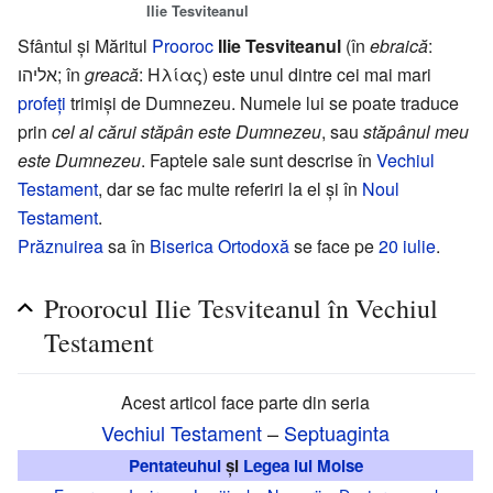
Ilie Tesviteanul
Sfântul și Măritul
Prooroc
Ilie Tesviteanul
(în
ebraică
:
אליהו; în
greacă
: Hλίας) este unul dintre cei mai mari
profeți
trimiși de Dumnezeu. Numele lui se poate traduce
prin
cel al cărui stăpân este Dumnezeu
, sau
stăpânul meu
este Dumnezeu
. Faptele sale sunt descrise în
Vechiul
Testament
, dar se fac multe referiri la el și în
Noul
Testament
.
Prăznuirea
sa în
Biserica Ortodoxă
se face pe
20 iulie
.
Proorocul Ilie Tesviteanul în Vechiul
Testament
Acest articol face parte din seria
Vechiul Testament
–
Septuaginta
Pentateuhul
și
Legea lui Moise