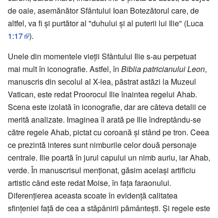
de oaie, asemănător Sfântului Ioan Botezătorul care, de
altfel, va fi și purtător al "duhului și al puterii lui Ilie" (Luca
1:17
).
Unele din momentele vieții Sfântului Ilie s-au perpetuat
mai mult în iconografie. Astfel, în
Biblia patricianului Leon
,
manuscris din secolul al X-lea, păstrat astăzi la Muzeul
Vatican, este redat Proorocul Ilie înaintea regelui Ahab.
Scena este izolată în iconografie, dar are câteva detalii ce
merită analizate. Imaginea îl arată pe Ilie îndreptându-se
către regele Ahab, pictat cu coroană și stând pe tron. Ceea
ce prezintă interes sunt nimburile celor două personaje
centrale. Ilie poartă în jurul capului un nimb auriu, iar Ahab,
verde. În manuscrisul menționat, găsim același artificiu
artistic când este redat Moise, în fața faraonului.
Diferențierea aceasta scoate în evidență calitatea
sfințeniei față de cea a stăpânirii pământești. Şi regele este