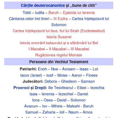
Cărțile deuterocanonice
și „bune de citit”
Tobit
–
Iudita
–
Baruh
–
Epistola lui Ieremia
Cântarea celor trei tineri
–
III Ezdra
–
Cartea înțelepciunii lui
Solomon
Cartea înțelepciunii lui Isus, fiul lui Sirah (Ecclesiasticul)
Istoria Susanei
Istoria omorârii balaurului și a sfărâmării lui Bel
I Macabei
–
II Macabei
–
III Macabei
Rugăciunea regelui Manase
Persoane din Vechiul Testament
Enoh
–
Noe
–
Avraam
–
Isaac
–
Lot
Patriarhi:
Iacov (Israel)
–
Iosif
–
Moise
–
Aaron
–
Finees
Debora
–
Ghedeon
–
Samson
Judecători:
Ilie Tesviteanul
–
Elisei
–
Iezechia
Prooroci
și
Drepți
:
Isaia
–
Ieremia
–
Iezechiel
–
Daniel
Iona
–
Osea
–
David
–
Solomon
Avacum
–
Iov
–
Miheia
–
Maleahi
-
Baruh
Samuel
–
Zaharia
–
Ioil
–
Naum
–
Amos