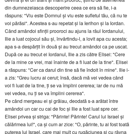
din dumnezeiasca descoperire ceea ce era să fie, i-a
răspuns: "Viu este Domnul și viu este sufletul tău, că nu te
voi părăsi". Acestea s-au repetat și la Ierihon și la Iordan.
Când amândoi sfinții prooroci au ajuns la râul Iordanului,
Ilie a luat cojocul său și, învârtindu-l, a lovit apa cu acesta;
apa s-a despărțit în două și au trecut amândoi ca pe uscat.
După ce au trecut ei Iordanul, Ilie a zis către Elisei: "Cere
de la mine ce vrei, mai înainte de a fi luat de la tine". Elisei
a răspuns: "Cer ca darul din tine să fie îndoit în mine". Ilie i-
a zis: "Greu lucru ai cerut; însă, dacă mă vei vedea când
voi fi luat de la tine, ți se va împlini cererea; iar de nu mă
vei vedea, nu ți se va împlini cererea".
Pe când mergeau ei și grăiau, deodată s-a arătat între
amândoi un car cu cai de foc și Ilie a fost luat spre cer.
Elisei privea și striga: "Părinte! Părinte! Carul lui Israel și
călărimea lui!", ca și cum ar zice: "O, părinte, tu ai fost toată
puterea lui Israel, care mai mult cu rugăciunea și cu râvna