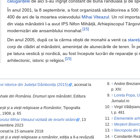
călugărițele
de aici s-au îngrijit constant de buna rânduială și de sp
În anul 2001, la 8 septembrie, a fost organizată sărbătorirea a 500 
400 de ani de la moartea voievodului
Mihai Viteazul
. Un rol import
din viața mănăstirii l-a avut IPS Nifon Mihăiță, Arhiepiscopul Târgov
[15]
modernizări ale ansamblului monahal.
Din anul 2005, după ce la cârma obștii de monahii a venit ca
stareț
corp de clădiri al mănăstirii, amenințat de alunecările de teren. În pr
pe latura vestică și nordică, au fost începute lucrări de reparație ș
[15]
arhitectonic, istoric și religios.
↑
Andrei Brezian
lor istorice din Județul Dâmbovița (2015)
, accesat la
p. XIV.
↑
Loreta Popa,
U
ahale din România. Drumuri spre mănăstiri
, Editura
Jurnalul.ro
↑
Virgil Vătășian
ești și a vieții religioase a Românilor
, Tipografia
I, p. 481
 1908, p. 65
↑
Elementele arhi
ului Mihai Viteazul vizitată de ierarhi străini
, 13
↑
Meșterii Biseric
noiembrie 2023
↑
Necropola din b
ccesat la 15 ianuarie 2018
↑
Constantin Rez
ști și a vieții religioase a românilor
, ediția a II-a revăzută