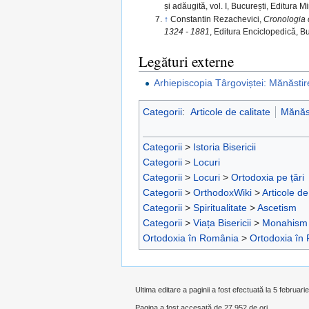
și adăugită, vol. I, București, Editura 
↑
Constantin Rezachevici,
Cronologia 
1324 - 1881
, Editura Enciclopedică, B
Legături externe
Arhiepiscopia Târgoviștei: Mănăsti
Categorii
:
Articole de calitate
Mănăst
Categorii
>
Istoria Bisericii
Categorii
>
Locuri
Categorii
>
Locuri
>
Ortodoxia pe țări
Categorii
>
OrthodoxWiki
>
Articole de
Categorii
>
Spiritualitate
>
Ascetism
Categorii
>
Viața Bisericii
>
Monahism
Ortodoxia în România
>
Ortodoxia în
Ultima editare a paginii a fost efectuată la 5 februari
Pagina a fost accesată de 27.952 de ori.