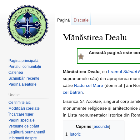
Pagină
Discuție
Mănăstirea Dealu
Salt la:
navigare
,
căutare
Această pagină este consi
Pagina principală
Portalul comunității
Mănăstirea Dealu
, cu
hramul
Sfântul 
Cafenea
supranumele său) din apropierea munici
Schimbări recente
Pagină aleatorie
către
Radu cel Mare
(domn al Țării Rom
cel Bătrân
.
Unelte
Biserica
Sf. Nicolae
, singurul corp arhi
Ce trimite aici
monumente religioase și arhitectonice
Modificări corelate
Încărcare fișier
în Lista monumentelor istorice din Rom
Pagini speciale
Versiune de tipărit
Cuprins
[
ascunde
]
Legătură permanentă
1
Istoric
Informații despre