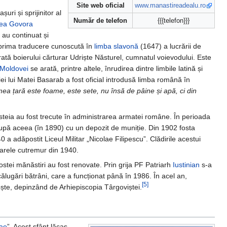
Site web oficial
www.manastireadealu.ro
șuri și sprijinitor al
Număr de telefon
{{{telefon}}}
rea Govora
 au continuat și
i prima traducere cunoscută în
limba slavonă
(1647) a lucrării de
ă boierului cărturar Udriște Năsturel, cumnatul voievodului. Este
 Moldovei
se arată, printre altele, înrudirea dintre limbile latină și
i lui Matei Basarab a fost oficial introdusă limba română în
ea țară este foame, este sete, nu însă de pâine și apă, ci din
cesteia au fost trecute în administrarea armatei române. În perioada
 după aceea (în 1890) cu un depozit de muniție. Din 1902 fosta
 a adăpostit Liceul Militar „Nicolae Filipescu”. Clădirile acestui
 marele cutremur din 1940.
fostei mănăstiri au fost renovate. Prin grija PF Patriarh
Iustinian
s-a
călugări bătrâni, care a funcționat până în 1986. În acel an,
[5]
bște, depinzând de Arhiepiscopia Târgoviștei.
lae
”. Acest sfânt lăcaș