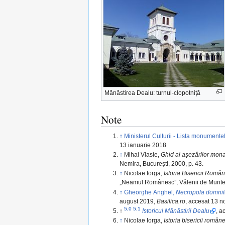
Mănăstirea Dealu: turnul-clopotniță
Note
↑
Ministerul Culturii - Lista monumente
13 ianuarie 2018
↑
Mihai Vlasie,
Ghid al așezărilor mon
Nemira, București, 2000, p. 43.
↑
Nicolae Iorga,
Istoria Bisericii Român
„Neamul Românesc”, Vălenii de Munte,
↑
Gheorghe Anghel,
Necropola domnitor
august 2019,
Basilica.ro
, accesat 13 
5,0
5,1
↑
Istoricul Mănăstirii Dealu
, a
↑
Nicolae Iorga,
Istoria bisericii române