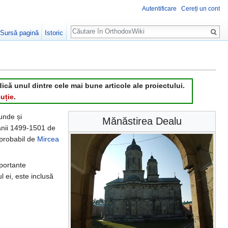
Autentificare
Cereți un cont
Căutare
Sursă pagină
Istoric
dică unul dintre cele mai bune articole ale proiectului.
uție
.
unde și
Mănăstirea Dealu
anii 1499-1501 de
 probabil de
Mircea
mportante
 ei, este inclusă