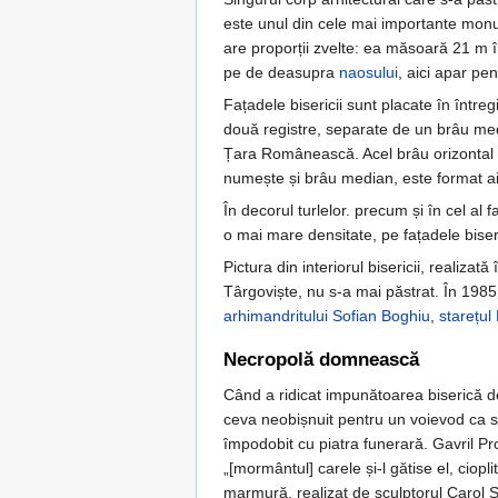
este unul din cele mai importante monu
are proporții zvelte: ea măsoară 21 m î
pe de deasupra
naosului
, aici apar pe
Fațadele bisericii sunt placate în între
două registre, separate de un brâu media
Țara Românească. Acel brâu orizontal di
numește și brâu median, este format aici
În decorul turlelor. precum și în cel al
o mai mare densitate, pe fațadele biser
Pictura din interiorul bisericii, realiz
Târgoviște, nu s-a mai păstrat. În 1985
arhimandritului
Sofian Boghiu
,
starețul
Necropolă domnească
Când a ridicat impunătoarea biserică 
ceva neobișnuit pentru un voievod ca să
împodobit cu piatra funerară. Gavril Pr
„[mormântul] carele și-l gătise el, ciopl
marmură, realizat de sculptorul Carol St