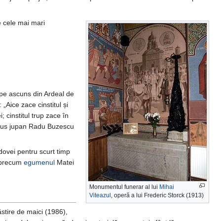
e cele mai mari
 pe ascuns din Ardeal de
„Aice zace cinstitul și
 cinstitul trup zace în
u pus jupan Radu Buzescu
dovei pentru scurt timp
 precum
egumenul
Matei
Monumentul funerar al lui
Mihai
Viteazul
, operă a lui Frederic Storck (1913)
stire de maici (1986),