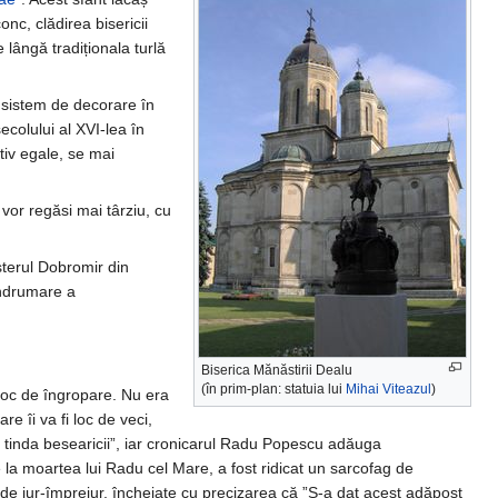
c, clădirea bisericii
 lângă tradiționala turlă
t sistem de decorare în
ecolului al XVI-lea în
tiv egale, se mai
 vor regăsi mai târziu, cu
șterul Dobromir din
îndrumare a
Biserica Mănăstirii Dealu
(în prim-plan: statuia lui
Mihai Viteazul
)
 loc de îngropare. Nu era
e îi va fi loc de veci,
n tinda besearicii”, iar cronicarul Radu Popescu adăuga
e la moartea lui Radu cel Mare, a fost ridicat un sarcofag de
i de jur-împrejur, încheiate cu precizarea că ”S-a dat acest adăpost