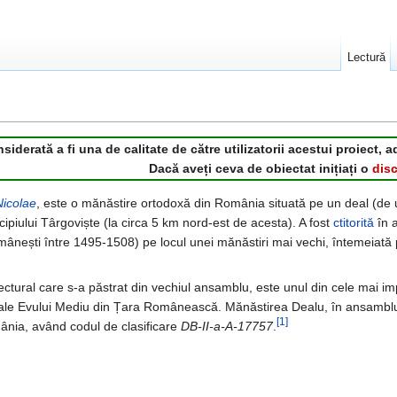
Lectură
derată a fi una de calitate de către utilizatorii acestui proiect, a
Dacă aveți ceva de obiectat inițiați o
disc
Nicolae
, este o mănăstire ortodoxă din România situată pe un deal (de 
piului Târgoviște (la circa 5 km nord-est de acesta). A fost
ctitorită
în 
ânești între 1495-1508) pe locul unei mănăstiri mai vechi, întemeiată
tectural care s-a păstrat din vechiul ansamblu, este unul din cele mai i
 ale Evului Mediu din Țara Românească. Mănăstirea Dealu, în ansamblul
[1]
ânia, având codul de clasificare
DB-II-a-A-17757
.