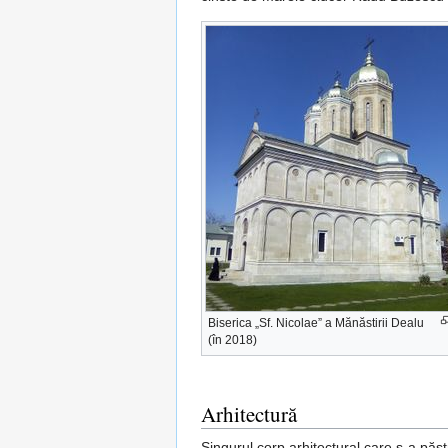
Biserica „Sf. Nicolae” a Mănăstirii Dealu
(în 2018)
Arhitectură
Singurul corp arhitectural care s-a păs