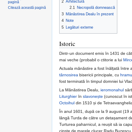
2
Arhitectură
pagină
2.1
Necropolă domnească
Citează această pagină
3
Mănăstirea Dealu în prezent
4
Note
5
Legături externe
Istoric
Dintr-un document emis în 1431 de către
mai veche (probabil o ctitorie a lui
Mirc
Actuala mănăstire a fost înălțată între
târnosirea
bisericii principale, cu
hramu
fost terminată în timpul domniei lui Vla
La Mănăstirea Dealu,
ieromonahul
sârb
Liturghier
în
slavonește
(cunoscut în ist
Octoihul
din 1510 și de Tetraevanghelia
În anul 1601, după ce la 9 august (19 
lângă Turda de către un detașament de m
Turturea paharnicul, a reușit să ia cap
cinste de marele clucer Radu Buzescu în 