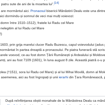
[14]
 patru sute de ani de la moartea lui”.
 are mormântul aici.
Pronaosul
bisericii Mănăstirii Dealu este una dintr
ici dormindu-și somnul de veci mai mulți voievozi:
, domn între 1510–1512), fratele lui Radu cel Mare
nelegitim al lui Radu cel Mare
2)
1603, prin grija marelui clucer Radu Buzescu, capul voievodului (adus
mormântat în partea dreaptă a pronaosului. Pe piatra funerară stă scris: 
marele voevod, ce-au fost domn Țării Rumânești și Ardealului și Moldovei;
amți, ani au fost 7109 (1601), în luna august 8 zile. Această piatră o-
plea (†1511, sora lui Radu cel Mare) și al lui Mihai Movilă, domn al Mol
 asemenea, aici au fost îngropați și unii
ierarhi
din Țara Românească,
După reînființarea obștii monahale de la Mănăstirea Dealu ca mănă